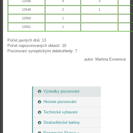
12546
4
3
12548
2
1
12550
1
12551
1
Počet jasných dnů: 13
Počet napozorovaných oblastí: 10
Pozorování synoptickými dalekohledy: 7
autor: Martina Exnerová
Výsledky pozorování
Historie pozorování
Technické vybavení
Stratosférické balóny
Pozorování Slunce »