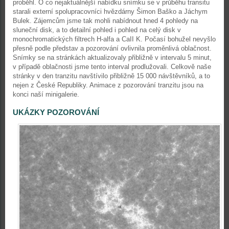
proběhl. O co nejaktuálnější nabídku snímku se v průběhu transitu
starali externí spolupracovníci hvězdárny Šimon Baško a Jáchym
Bulek. Zájemcům jsme tak mohli nabídnout hned 4 pohledy na
sluneční disk, a to detailní pohled i pohled na celý disk v
monochromatických filtrech H-alfa a CaII K. Počasí bohužel nevyšlo
přesně podle představ a pozorování ovlivnila proměnlivá oblačnost.
Snímky se na stránkách aktualizovaly přibližně v intervalu 5 minut,
v případě oblačnosti jsme tento interval prodlužovali. Celkově naše
stránky v den tranzitu navštívilo přibližně 15 000 návštěvníků, a to
nejen z České Republiky. Animace z pozorování tranzitu jsou na
konci naší minigalerie.
UKÁZKY POZOROVÁNÍ