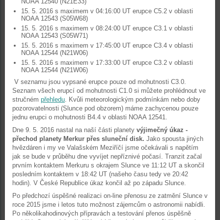
NOAA 12540 (N21E33)
15. 5. 2016 s maximem v 04:16:00 UT erupce C5.2 v oblasti
NOAA 12543 (S05W68)
15. 5. 2016 s maximem v 08:24:00 UT erupce C3.1 v oblasti
NOAA 12543 (S05W71)
15. 5. 2016 s maximem v 17:45:00 UT erupce C3.4 v oblasti
NOAA 12544 (N21W06)
15. 5. 2016 s maximem v 17:33:00 UT erupce C3.2 v oblasti
NOAA 12544 (N21W06)
V seznamu jsou vypsané erupce pouze od mohutnosti C3.0.
Seznam všech erupcí od mohutnosti C1.0 si můžete prohlédnout ve
stručném
přehledu
. Kvůli meteorologickým podmínkám nebo doby
pozorovatelnosti (Slunce pod obzorem) máme zachycenou pouze
jednu erupci o mohutnosti B4.4 v oblasti NOAA 12541.
Dne 9. 5. 2016 nastal na naší části planety
výjimečný úkaz -
přechod planety Merkur přes sluneční disk.
Jako spousta jiných
hvězdáren i my ve Valašském Meziříčí jsme očekávali s napětím
jak se bude v průběhu dne vyvíjet nepříznivé počasí. Tranzit začal
prvním kontaktem Merkuru s okrajem Slunce ve 11:12 UT a skončil
posledním kontaktem v 18:42 UT (našeho času tedy ve 20:42
hodin). V České Republice úkaz končil až po západu Slunce.
Po předchozí úspěšné realizaci on-line přenosu ze zatmění Slunce v
roce 2015 jsme i letos tuto možnost zájemcům o astronomii nabídli.
Po několikahodinových přípravách a testování přenos úspěšně