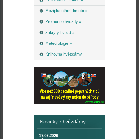
Meziplanetární hmota »
Proměnné hvězdy »
Zákryty hvězd »
Meteorologie »
Knihovna hvězdárny
Novinky z hvězdárny
17.07.2026