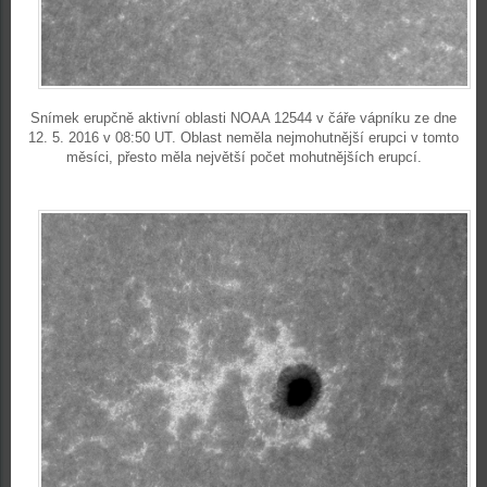
Snímek erupčně aktivní oblasti NOAA 12544 v čáře vápníku ze dne
12. 5. 2016 v 08:50 UT. Oblast neměla nejmohutnější erupci v tomto
měsíci, přesto měla největší počet mohutnějších erupcí.