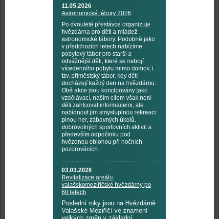
11.05.2026
Astronomické tábory 2026
Po dvouleté přestávce organizuje
hvězdárna pro děti a mládež
astronomické tábory. Podobně jako
v předchozích letech nabízíme
pobytový tábor pro starší a
odvážnější děti, které se nebojí
vícedenního pobytu mimo domov, i
tzv. příměstský tábor, kdy děti
docházejí každý den na hvězdárnu.
Obě akce jsou koncipovány jako
vzdělávací, naším cílem však není
děti zahlcovat informacemi, ale
nabídnout jim smysluplnou rekreaci
plnou her, zábavných úkolů,
dobrovolných sportovních aktivit a
především odpočinku pod
hvězdnou oblohou při nočních
pozorováních.
03.03.2026
Revitalizace areálu
valašskomeziříčské hvězdárny po
60 letech
Poslední roky jsou na Hvězdárně
Valašské Meziříčí ve znamení
velkých změn v základní