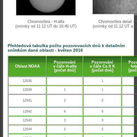
Chromosféra - H-alfa
Chromosféra detail - 
(snímky od 11:12 UT do 16:46 UT)
(snímky od 11:12 UT a 1
Přehledová tabulka počtu pozorovacích dnů k detailním
snímkům dané oblasti - květen 2016
Pozorování
Pozorování
Pozo
Oblast NOAA
v čáře H-alfa
v čáře Ca II K
fot
[počet dnů]
[počet dnů]
[poč
12536
1
12539
1
1
12541
2
2
12542
6
5
12543
3
3
12544
2
2