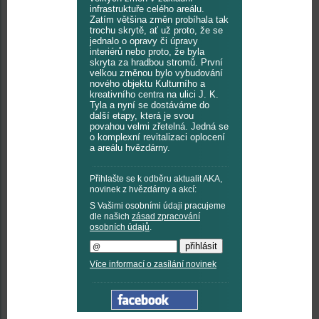
infrastruktuře celého areálu.
Zatím většina změn probíhala tak
trochu skrytě, ať už proto, že se
jednalo o opravy či úpravy
interiérů nebo proto, že byla
skryta za hradbou stromů. První
velkou změnou bylo vybudování
nového objektu Kulturního a
kreativního centra na ulici J. K.
Tyla a nyní se dostáváme do
další etapy, která je svou
povahou velmi zřetelná. Jedná se
o komplexní revitalizaci oplocení
a areálu hvězdárny.
Přihlašte se k odběru aktualit AKA,
novinek z hvězdárny a akcí:
S Vašimi osobními údaji pracujeme
dle našich
zásad zpracování
osobních údajů
.
Více informací o zasílání novinek