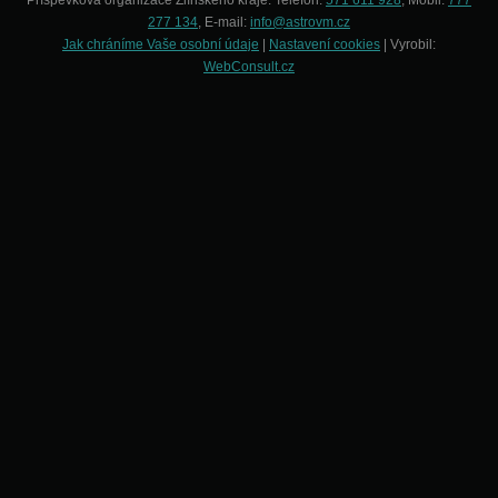
Příspěvková organizace Zlínského kraje. Telefon:
571 611 928
, Mobil:
777
277 134
, E-mail:
info@astrovm.cz
Jak chráníme Vaše osobní údaje
|
Nastavení cookies
| Vyrobil:
WebConsult.cz