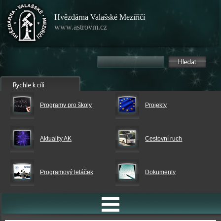
Hvězdárna Valašské Meziříčí
www.astrovm.cz
Programy pro školy
Projekty
Aktuality AK
Cestovní ruch
Programový letáček
Dokumenty