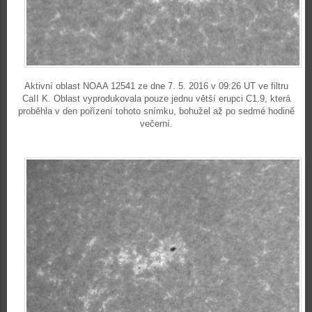
Aktivní oblast NOAA 12541 ze dne 7. 5. 2016 v 09:26 UT ve filtru
CaII K. Oblast vyprodukovala pouze jednu větší erupci C1.9, která
proběhla v den pořízení tohoto snímku, bohužel až po sedmé hodině
večerní.