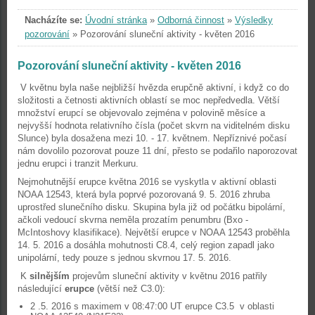
Nacházíte se:
Úvodní stránka
»
Odborná činnost
»
Výsledky
pozorování
»
Pozorování sluneční aktivity - květen 2016
Pozorování sluneční aktivity - květen 2016
V květnu byla naše nejbližší hvězda erupčně aktivní, i když co do
složitosti a četnosti aktivních oblastí se moc nepředvedla. Větší
množství erupcí se objevovalo zejména v polovině měsíce a
nejvyšší hodnota relativního čísla (počet skvrn na viditelném disku
Slunce) byla dosažena mezi 10. - 17. květnem. Nepříznivé počasí
nám dovolilo pozorovat pouze 11 dní, přesto se podařilo naporozovat
jednu erupci i tranzit Merkuru.
Nejmohutnější erupce května 2016 se vyskytla v aktivní oblasti
NOAA 12543, která byla poprvé pozorovaná 9. 5. 2016 zhruba
uprostřed slunečního disku. Skupina byla již od počátku bipolární,
ačkoli vedoucí skvrna neměla prozatím penumbru (Bxo -
McIntoshovy klasifikace). Největší erupce v NOAA 12543 proběhla
14. 5. 2016 a dosáhla mohutnosti C8.4, celý region zapadl jako
unipolární, tedy pouze s jednou skvrnou 17. 5. 2016.
K
silnějším
projevům sluneční aktivity v květnu 2016 patřily
následující
erupce
(větší než C3.0):
2 .5. 2016 s maximem v 08:47:00 UT erupce C3.5 v oblasti