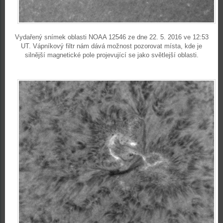
Vydařený snímek oblasti NOAA 12546 ze dne 22. 5. 2016 ve 12:53
UT. Vápníkový filtr nám dává možnost pozorovat místa, kde je
silnější magnetické pole projevující se jako světlejší oblasti.