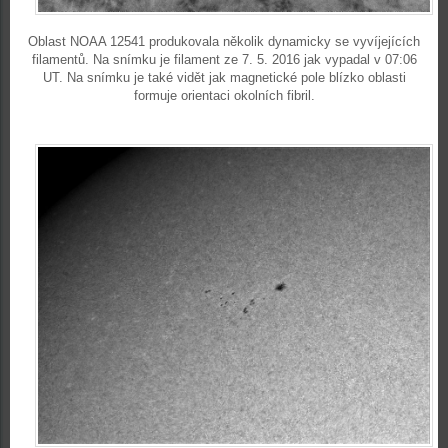
Oblast NOAA 12541 produkovala několik dynamicky se vyvíjejících
filamentů. Na snímku je filament ze 7. 5. 2016 jak vypadal v 07:06
UT. Na snímku je také vidět jak magnetické pole blízko oblasti
formuje orientaci okolních fibril.