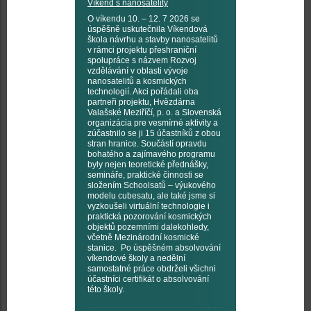
Víkend s nanosatelity
O víkendu 10. – 12. 7 2026 se
úspěšně uskutečnila Víkendová
škola návrhu a stavby nanosatelitů
v rámci projektu přeshraniční
spolupráce s názvem Rozvoj
vzdělávání v oblasti vývoje
nanosatelitů a kosmických
technologií. Akci pořádali oba
partneři projektu, Hvězdárna
Valašské Meziříčí, p. o. a Slovenská
organizácia pre vesmírné aktivity a
zúčastnilo se ji 15 účastníků z obou
stran hranice. Součástí opravdu
bohatého a zajímavého programu
byly nejen teoretické přednášky,
semináře, praktické činnosti se
složením Schoolsatů – výukového
modelu cubesatu, ale také jsme si
vyzkoušeli virtuální technologie i
praktická pozorování kosmických
objektů pozemními dalekohledy,
včetně Mezinárodní kosmické
stanice. Po úspěšném absolvování
víkendové školy a nedělní
samostatné práce obdrželi všichni
účastníci certifikát o absolvování
této školy.