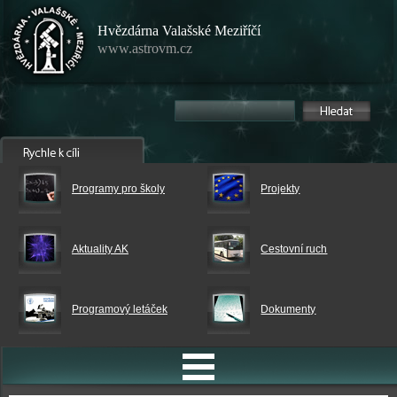
Hvězdárna Valašské Meziříčí
www.astrovm.cz
Programy pro školy
Projekty
Aktuality AK
Cestovní ruch
Programový letáček
Dokumenty