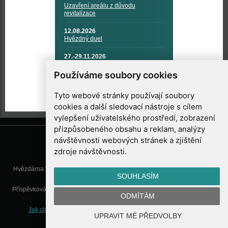
Uzavření areálu z důvodu
revitalizace
12.08.2026
Hvězdný duel
27.-29.11.2026
KOSMONAUTIKA, RAKETOVÁ
TECHNIKA A KOSMICKÉ
Používáme soubory cookies
TECHNOLOGIE
Tyto webové stránky používají soubory
cookies a další sledovací nástroje s cílem
vylepšení uživatelského prostředí, zobrazení
přizpůsobeného obsahu a reklam, analýzy
návštěvnosti webových stránek a zjištění
zdroje návštěvnosti.
Hvězdárna Valašské Meziříčí, příspěvková organizace, Vsetínská 78, 757
SOUHLASÍM
01 Valašské Meziříčí
Příspěvková organizace Zlínského kraje. Telefon:
571 611 928
, Mobil:
777
ODMÍTÁM
277 134
, E-mail:
info@astrovm.cz
Jak chráníme Vaše osobní údaje
|
Nastavení cookies
| Vyrobil:
UPRAVIT MÉ PŘEDVOLBY
WebConsult.cz