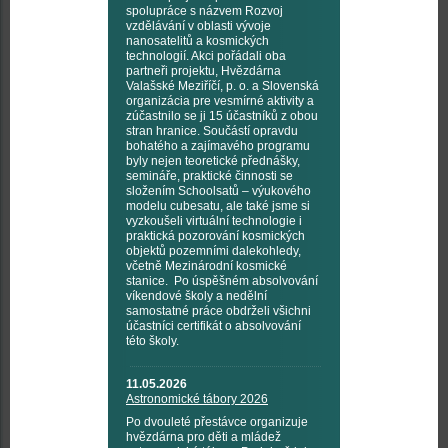
spolupráce s názvem Rozvoj
vzdělávání v oblasti vývoje
nanosatelitů a kosmických
technologií. Akci pořádali oba
partneři projektu, Hvězdárna
Valašské Meziříčí, p. o. a Slovenská
organizácia pre vesmírné aktivity a
zúčastnilo se ji 15 účastníků z obou
stran hranice. Součástí opravdu
bohatého a zajímavého programu
byly nejen teoretické přednášky,
semináře, praktické činnosti se
složením Schoolsatů – výukového
modelu cubesatu, ale také jsme si
vyzkoušeli virtuální technologie i
praktická pozorování kosmických
objektů pozemními dalekohledy,
včetně Mezinárodní kosmické
stanice. Po úspěšném absolvování
víkendové školy a nedělní
samostatné práce obdrželi všichni
účastníci certifikát o absolvování
této školy.
11.05.2026
Astronomické tábory 2026
Po dvouleté přestávce organizuje
hvězdárna pro děti a mládež