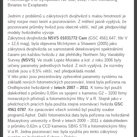
Binaries to Exoplanets
Jedním z problémů u zákrytových dvojhvězd s malou hmotností je
silný rozpor mezi teorií a pozorováním. Z měření jasně vyplývá, že
pozorované průměry hvězd jsou obecně větší, než jak předpovídají
modely hvězdného vývoje.
Zákrytová dvojhvězda
NSVS 01031772 Cam
(GSC 4561.647, filtr V
= 12,6 mag), byla objevena McIntyrem a Shawem (2005) jako
zákrytová dvojhvězda se samostatně detekovanými spektrálními
čarami pro každou hvězdu z dat přehlídky Northern Sky Variability
Survey
(NSVS)
. Ve studii Lopéz-Morales a kol. z roku 2006 byly
určeny parametry jednotlivých hvězd. Z nich vyplývá, že rozměry
složek jsou o 8,5% větší, než předpokládá model.
V této práci jsou prezentovány zpřesněné parametry systému na
základě nových fotometrických pozorování, která byla pořízena na
Ondřejovské hvězdárně v
letech 2007 – 2011
. K tomu byl použit
dalekohled o průměru 0,65m ve spojení s kamerou G2 – 3200 firmy
moravských přístrojů a fotometrickými filtry V a R. Stejně jako v
předchozích pracích byla použita stejná srovnávací hvězda
GSC
4561 0787
. Ke zpracování všech snímků byl použitý soubor
programů Aphot. Další fotometrická data byla pořízena na hvězdárně
Masarykovy univerzity v Brně v letech 2009 – 2011 s dalekohledem
o průměru 0,62m a CCD kamerou SBIG ST8 a fotometrickými filtry
V a R. Jedna pozorovací noc byla využita pro tento zákrytový