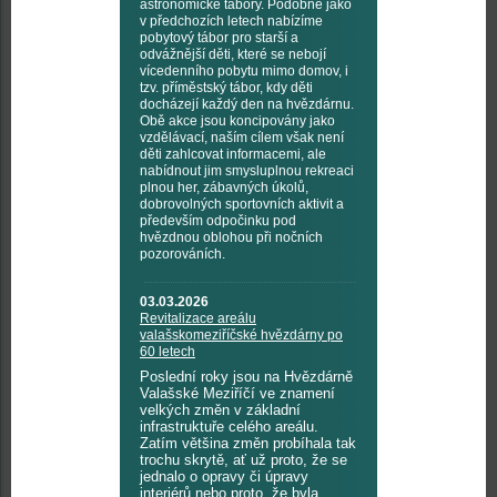
astronomické tábory. Podobně jako
v předchozích letech nabízíme
pobytový tábor pro starší a
odvážnější děti, které se nebojí
vícedenního pobytu mimo domov, i
tzv. příměstský tábor, kdy děti
docházejí každý den na hvězdárnu.
Obě akce jsou koncipovány jako
vzdělávací, naším cílem však není
děti zahlcovat informacemi, ale
nabídnout jim smysluplnou rekreaci
plnou her, zábavných úkolů,
dobrovolných sportovních aktivit a
především odpočinku pod
hvězdnou oblohou při nočních
pozorováních.
03.03.2026
Revitalizace areálu
valašskomeziříčské hvězdárny po
60 letech
Poslední roky jsou na Hvězdárně
Valašské Meziříčí ve znamení
velkých změn v základní
infrastruktuře celého areálu.
Zatím většina změn probíhala tak
trochu skrytě, ať už proto, že se
jednalo o opravy či úpravy
interiérů nebo proto, že byla