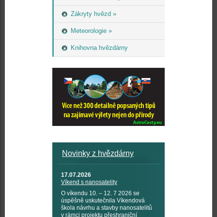
Zákryty hvězd »
Meteorologie »
Knihovna hvězdárny
Novinky z hvězdárny
17.07.2026
Víkend s nanosatelity
O víkendu 10. – 12. 7 2026 se
úspěšně uskutečnila Víkendová
škola návrhu a stavby nanosatelitů
v rámci projektu přeshraniční