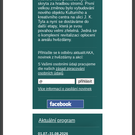
skryta za hradbou stromů. První
velkou změnou bylo vybudování
nového objektu Kulturního a
kreativního centra na ulici J. K.
Tyla a nyní se dostáváme do
další etapy, která je svou
povahou velmi zřetelná. Jedná se
o komplexní revitalizaci oplocení
a areálu hvězdárny.
Přihlašte se k odběru aktualit AKA,
novinek z hvězdárny a akcí:
S Vašimi osobními údaji pracujeme
dle našich
zásad zpracování
osobních údajů
.
Více informací o zasílání novinek
Aktuální program
01.07.-31.08.2026