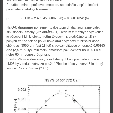
systém na hvězdárně Suhora v Polsku.
Po určení minim profilovou metodou se podařilo zlepšit lineární
parametry světelných elementů.
prim. min. HJD = 2 45
3
456,68023 (8) ± 0,36814052 (6) E
Na
O-C diagramu
pořízeném z dostupných dat jsou jasně vidět
sinusiodální změny
(viz obrázek 1).
Jedním z možných vysvětlení
je působení LITE efektu třetím tělesem. Z předběžné analýzy
pohybu třetího tělesa po kruhové dráze vychází minimální doba
oběhu asi
3900 dní (asi 11 let)
s poloamplitudou o hodnotě
0,00165
dne (2,4 minuty).
Minimální hmotnost pak vychází na
0,063 Msl
nebo 65 hmotností Jupitera.
Vlastní VR světelné křivky a radiální rychlosti převzaté z práce
LM06 byly redukovány za použití Phoebe kódu ve verzi 31a, který
vyvinul Prša a Zwitter (2005).