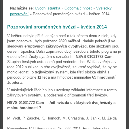
Nacházíte se:
Úvodní stránka
»
Odborná činnost
»
Výsledky
pozorování
»
Pozorování proměnných hvězd – květen 2014
Pozorování proměnných hvězd – květen 2014
V květnu nebylo příliš jasných nocí a tak během dvou z nich, kdy
jsem pozoroval, bylo pořízeno
2820 měření.
Nadále pokračuji ve
sledování
eruptivních zákrytových dvojhvězd
, kde složkami jsou
červení trpaslíci. Další zajímavou dvojhvězdou z tohoto programu je
v souhvězdí Žirafy systém s označením
NSVS 01031772 Cam
.
Skupina českých astronomů pod vedením doc. Wolfa zveřejnila v
roce 2012 publikaci o této dvojhvězdě, ze které vyplývá, že by se
mohlo jednat i o trojhvězdný systém, kde třetí složka obíhá s
periodou přibližně
11 let
a má hmotnost minimálně
65 hmotností
Jupitera.
V následujících řádcích jsou uvedeny základní informace o tomto
zákrytovém systému a podezření o přítomnosti třetí hvězdy.
NSVS 01031772 Cam
–
třetí hvězda u zákrytové dvojhvězdy s
malou hmotností ?
M. Wolf, P. Zasche, K. Hornoch, M. Chrastina, J. Janík, M. Zejda
Proceedings IAU Symposium No. 282, 2011, From Interacting