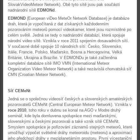
SlovakVideoMeteor Network). Obě tyto sítě jsou pak součástí
nadnárodní sítě
EDMONd
.
EDMOND
(European viDeo MeteOr Network Database) je databáze
drah, která je vypočítaná z dat získaných každodenním
pozorováním meteorů pomocí videokamer, které jsou rozmístěné po
celém světě. Jedná se tedy o nadnárodní databázi, která spojuje
národní video sítě. Vznikla v roce 2011 spojením dosavadních sítí.
V současné době spojuje 10 národních sítí: Česko, Slovensko,
Itálie, Francie, Polsko, Maďarsko, Bosna a Hercegovina, Velká
Británie, Ukrajina a Brazílie. V EDMONDu je také začleněna
kompletní databáze sítě IMO VMN (International Meteor
Organization Video Meteor Network) a také nezávislá chorvatská síť
CMN (Croatian Meteor Network).
Síť CEMeNt
Jedná se o společnou videosíť českých a slovenských amatérských
pozorovatelů CEMeNt (Central European Meteor Network). Vznikla v
roce 2010
, toho roku v dubnu se konal na AGO v Modre druhý
seminář, kde byla domluvena spolupráce mezi maďarskými,
slovenskými a českými pozorovali a také vznik sítě CEMeNt.
Smyslem spolupráce je pořizování záznamů stejných meteorů, které
umožňují výpočet světelné dráhy meteoroidu (meteoru) a aproximaci
jeho předchozí dráhy v meziplanetárním prostoru. První vícestaniční