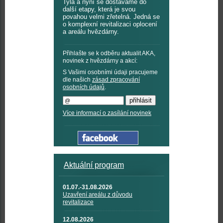
Tyla a nyní se dostáváme do
další etapy, která je svou
povahou velmi zřetelná. Jedná se
o komplexní revitalizaci oplocení
a areálu hvězdárny.
Přihlašte se k odběru aktualit AKA,
novinek z hvězdárny a akcí:
S Vašimi osobními údaji pracujeme
dle našich
zásad zpracování
osobních údajů
.
Více informací o zasílání novinek
Aktuální program
01.07.-31.08.2026
Uzavření areálu z důvodu
revitalizace
12.08.2026