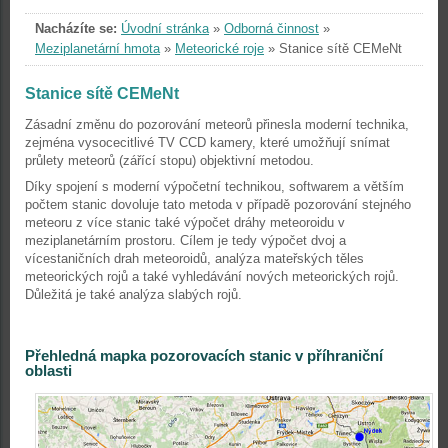
Nacházíte se:
Úvodní stránka
»
Odborná činnost
»
Meziplanetární hmota
»
Meteorické roje
»
Stanice sítě CEMeNt
Stanice sítě CEMeNt
Zásadní změnu do pozorování meteorů přinesla moderní technika,
zejména vysocecitlivé TV CCD kamery, které umožňují snímat
průlety meteorů (zářící stopu) objektivní metodou.
Díky spojení s moderní výpočetní technikou, softwarem a větším
počtem stanic dovoluje tato metoda v případě pozorování stejného
meteoru z více stanic také výpočet dráhy meteoroidu v
meziplanetárním prostoru.
Cílem je tedy výpočet dvoj a
vícestaničních drah meteoroidů, analýza mateřských těles
meteorických rojů a také vyhledávání nových meteorických rojů.
Důležitá je také analýza slabých rojů.
Přehledná mapka pozorovacích stanic v příhraniční
oblasti