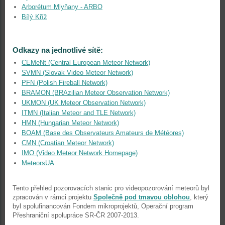
Arborétum Mlyňany - ARBO
Bílý Kříž
Odkazy na jednotlivé sítě:
CEMeNt (Central European Meteor Network)
SVMN (Slovak Video Meteor Network)
PFN (Polish Fireball Network)
BRAMON (BRAzilian Meteor Observation Network)
UKMON (UK Meteor Observation Network)
ITMN (Italian Meteor and TLE Network)
HMN (Hungarian Meteor Network)
BOAM (Base des Observateurs Amateurs de Météores)
CMN (Croatian Meteor Network)
IMO (Video Meteor Network Homepage)
MeteorsUA
Tento přehled pozorovacích stanic pro videopozorování meteorů byl
zpracován v rámci projektu
Společně pod tmavou oblohou
, který
byl spolufinancován Fondem mikroprojektů, Operační program
Přeshraniční spolupráce SR-ČR 2007-2013.