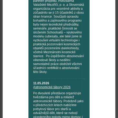
partneři projektu, Hvězdárna
Valašské Meziříčí, p. o. a Slovenská
organizácia pre vesmírné aktivity a
zúčastnilo se ji 15 účastníků z obou
stran hranice. Součástí opravdu
bohatého a zajímavého programu
byly nejen teoretické přednášky,
semináře, praktické činnosti se
složením Schoolsatů – výukového
modelu cubesatu, ale také jsme si
vyzkoušeli virtuální technologie i
praktická pozorování kosmických
objektů pozemními dalekohledy,
včetně Mezinárodní kosmické
stanice. Po úspěšném absolvování
víkendové školy a nedělní
samostatné práce obdrželi všichni
účastníci certifikát o absolvování
této školy.
11.05.2026
Astronomické tábory 2026
Po dvouleté přestávce organizuje
hvězdárna pro děti a mládež
astronomické tábory. Podobně jako
v předchozích letech nabízíme
pobytový tábor pro starší a
odvážnější děti, které se nebojí
vícedenního pobytu mimo domov, i