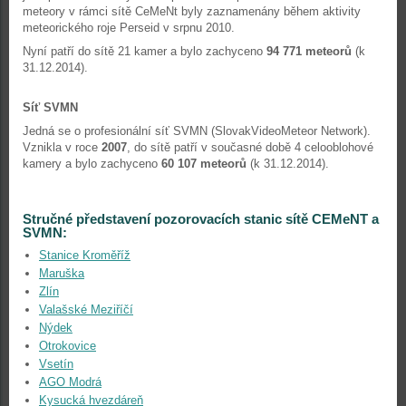
meteory v rámci sítě CeMeNt byly zaznamenány během aktivity
meteorického roje Perseid v srpnu 2010.
Nyní patří do sítě 21 kamer a bylo zachyceno
94 771 meteorů
(k
31.12.2014).
Síť SVMN
Jedná se o profesionální síť SVMN (SlovakVideoMeteor Network).
Vznikla v roce
2007
, do sítě patří v současné době 4 celooblohové
kamery a bylo zachyceno
60 107 meteorů
(k 31.12.2014).
Stručné představení pozorovacích stanic sítě CEMeNT a
SVMN:
Stanice Kroměříž
Maruška
Zlín
Valašské Meziříčí
Nýdek
Otrokovice
Vsetín
AGO Modrá
Kysucká hvezdáreň