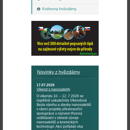
Knihovna hvězdárny
Novinky z hvězdárny
17.07.2026
Víkend s nanosatelity
O víkendu 10. – 12. 7 2026 se
úspěšně uskutečnila Víkendová
škola návrhu a stavby nanosatelitů
v rámci projektu přeshraniční
spolupráce s názvem Rozvoj
vzdělávání v oblasti vývoje
nanosatelitů a kosmických
technologií. Akci pořádali oba