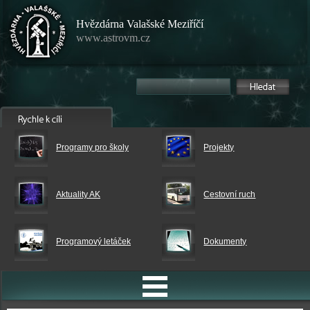
Hvězdárna Valašské Meziříčí
www.astrovm.cz
Programy pro školy
Projekty
Aktuality AK
Cestovní ruch
Programový letáček
Dokumenty