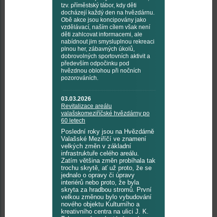
tzv. příměstský tábor, kdy děti
docházejí každý den na hvězdárnu.
Obě akce jsou koncipovány jako
vzdělávací, naším cílem však není
děti zahlcovat informacemi, ale
nabídnout jim smysluplnou rekreaci
plnou her, zábavných úkolů,
dobrovolných sportovních aktivit a
především odpočinku pod
hvězdnou oblohou při nočních
pozorováních.
03.03.2026
Revitalizace areálu
valašskomeziříčské hvězdárny po
60 letech
Poslední roky jsou na Hvězdárně
Valašské Meziříčí ve znamení
velkých změn v základní
infrastruktuře celého areálu.
Zatím většina změn probíhala tak
trochu skrytě, ať už proto, že se
jednalo o opravy či úpravy
interiérů nebo proto, že byla
skryta za hradbou stromů. První
velkou změnou bylo vybudování
nového objektu Kulturního a
kreativního centra na ulici J. K.