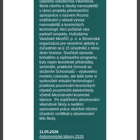
úspěšně uskutečnila Víkendová
škola návrhu a stavby nanosatelitů
v rámci projektu přeshraniční
spolupráce s názvem Rozvoj
vzdělávání v oblasti vývoje
nanosatelitů a kosmických
technologií. Akci pořádali oba
partneři projektu, Hvězdárna
Valašské Meziříčí, p. o. a Slovenská
organizácia pre vesmírné aktivity a
zúčastnilo se ji 15 účastníků z obou
stran hranice. Součástí opravdu
bohatého a zajímavého programu
byly nejen teoretické přednášky,
semináře, praktické činnosti se
složením Schoolsatů – výukového
modelu cubesatu, ale také jsme si
vyzkoušeli virtuální technologie i
praktická pozorování kosmických
objektů pozemními dalekohledy,
včetně Mezinárodní kosmické
stanice. Po úspěšném absolvování
víkendové školy a nedělní
samostatné práce obdrželi všichni
účastníci certifikát o absolvování
této školy.
11.05.2026
Astronomické tábory 2026