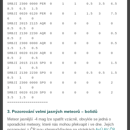
SRBJI 2300 0000 PER 0 1 1 0.5 3.5 6.5
8.5 6.5 1.5
SRBJI 0020 0120 PER 0 0 1 1.5 3 7.5
6 6 0
SRBJI 2015 2115 AQR 0 0 0 0 1 0
0.5 0.5 0
SRBJI 2130 2230 AQR 0 0 0 0 0 0.5
0.5 2 0
SRBJI 2300 0000 AQR 0 0 0 0 0 0.5
1.5 1.5 0.5
SRBJI 0020 0120 AQR 0 0 0 0 0 0
0.5 2 0.5
SRBJI 2015 2115 SPO 0 0 0 0 0 1.5
2 1 0.5
SRBJI 2130 2230 SPO 0 0 0 0.5 0.5 1.5
0.5 1 0
SRBJI 2300 0000 SPO 0 0 0 0 0 2
3 1 0
SRBJI 0020 0120 SPO 0 0 0 0 0 2
3.5 1.5 0
====================
3. Pozorování velmi jasných meteorů – bolidů
Meteor jasnější -4 mag lze spatřit vzácně, obvykle se jedná o
sporadické meteory, které nás mohou překvapit i ve dne. Jejich
pozorování z ČR jsou shromažďována na stránkách
AsÚ AV ČR