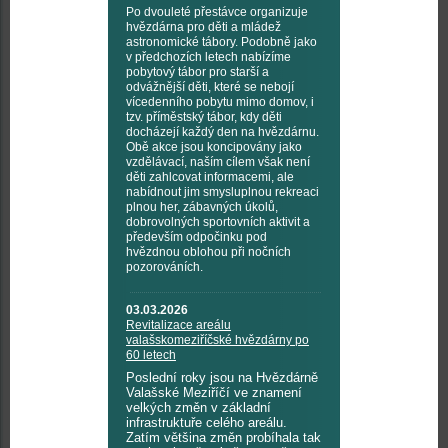
Po dvouleté přestávce organizuje
hvězdárna pro děti a mládež
astronomické tábory. Podobně jako
v předchozích letech nabízíme
pobytový tábor pro starší a
odvážnější děti, které se nebojí
vícedenního pobytu mimo domov, i
tzv. příměstský tábor, kdy děti
docházejí každý den na hvězdárnu.
Obě akce jsou koncipovány jako
vzdělávací, naším cílem však není
děti zahlcovat informacemi, ale
nabídnout jim smysluplnou rekreaci
plnou her, zábavných úkolů,
dobrovolných sportovních aktivit a
především odpočinku pod
hvězdnou oblohou při nočních
pozorováních.
03.03.2026
Revitalizace areálu
valašskomeziříčské hvězdárny po
60 letech
Poslední roky jsou na Hvězdárně
Valašské Meziříčí ve znamení
velkých změn v základní
infrastruktuře celého areálu.
Zatím většina změn probíhala tak