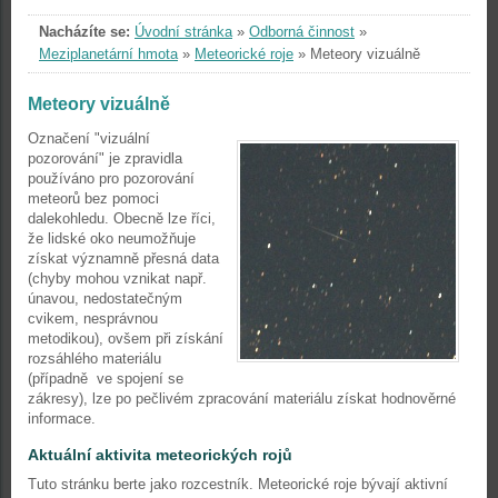
Nacházíte se:
Úvodní stránka
»
Odborná činnost
»
Meziplanetární hmota
»
Meteorické roje
»
Meteory vizuálně
Meteory vizuálně
Označení "vizuální
pozorování" je zpravidla
používáno pro pozorování
meteorů bez pomoci
dalekohledu. Obecně lze říci,
že lidské oko neumožňuje
získat významně přesná data
(chyby mohou vznikat např.
únavou, nedostatečným
cvikem, nesprávnou
metodikou), ovšem při získání
rozsáhlého materiálu
(případně ve spojení se
zákresy), lze po pečlivém zpracování materiálu získat hodnověrné
informace.
Aktuální aktivita meteorických rojů
Tuto stránku berte jako rozcestník. Meteorické roje bývají aktivní