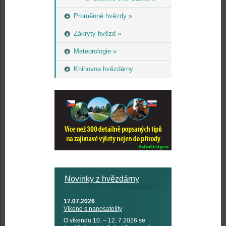
Proměnné hvězdy »
Zákryty hvězd »
Meteorologie »
Knihovna hvězdárny
Novinky z hvězdárny
17.07.2026
Víkend s nanosatelity
O víkendu 10. – 12. 7 2026 se