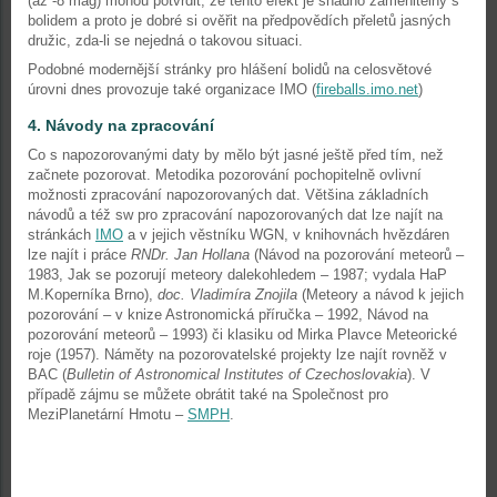
(až -8 mag) mohou potvrdit, že tento efekt je snadno zaměnitelný s
bolidem a proto je dobré si ověřit na předpovědích přeletů jasných
družic, zda-li se nejedná o takovou situaci.
Podobné modernější stránky pro hlášení bolidů na celosvětové
úrovni dnes provozuje také organizace IMO (
fireballs.imo.net
)
4. Návody na zpracování
Co s napozorovanými daty by mělo být jasné ještě před tím, než
začnete pozorovat. Metodika pozorování pochopitelně ovlivní
možnosti zpracování napozorovaných dat. Většina základních
návodů a též sw pro zpracování napozorovaných dat lze najít na
stránkách
IMO
a v jejich věstníku WGN, v knihovnách hvězdáren
lze najít i práce
RNDr. Jan Hollana
(Návod na pozorování meteorů –
1983, Jak se pozorují meteory dalekohledem – 1987; vydala HaP
M.Koperníka Brno),
doc. Vladimíra Znojila
(Meteory a návod k jejich
pozorování – v knize Astronomická příručka – 1992, Návod na
pozorování meteorů – 1993) či klasiku od Mirka Plavce Meteorické
roje (1957). Náměty na pozorovatelské projekty lze najít rovněž v
BAC (
Bulletin of Astronomical Institutes of Czechoslovakia
). V
případě zájmu se můžete obrátit také na Společnost pro
MeziPlanetární Hmotu –
SMPH
.