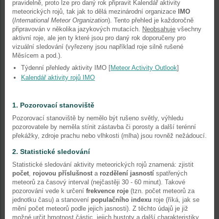
pravidelně, proto lze pro daný rok připravit Kalendář aktivity
meteorických rojů, tak jak to dělá mezinárodní organizace
IMO
(
International Meteor Organization
). Tento přehled je každoročně
připravován v několika jazykových mutacích.
Neobsahuje
všechny
aktivní roje, ale jen ty které jsou pro daný rok doporučeny pro
vizuální sledování (vyřezeny jsou například roje silně rušené
Měsícem a pod.).
Týdenní přehledy aktivity IMO [
Meteor Activity Outlook
]
Kalendář aktivity rojů IMO
1. Pozorovací stanoviště
Pozorovací stanoviště by nemělo být rušeno světly, výhledu
pozorovatele by neměla stínit zástavba či porosty a další terénní
překážky, zdroje prachu nebo vlhkosti (mlha) jsou rovněž nežádoucí.
2. Statistické sledování
Statistické sledování aktivity meteorických rojů znamená: zjistit
počet
,
rojovou příslušnost
a
rozdělení jasností
spatřených
meteorů za časový interval (nejčastěji 30 - 60 minut). Takové
pozorování vede k určení
frekvence roje
(tzn. počet meteorů za
jednotku času) a stanovení
populačního indexu
roje (říká, jak se
mění počet meteorů podle jejich jasnosti). Z těchto údajů je již
možné určit hmotnost částic, jejich hustoty a další charakteristiky.