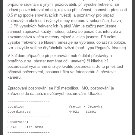
případné srovnání s jinými pozorovateli, při vysoké frekvenci se
udává pouze interval od-do); rojovou příslušnost; jasnost s přesností
0,5 mag (podle srovnávacích hvězd) a poznámky pro případ
zajímavých okolností (výskyt stopy meteoru v sekundách, barva,
...) Při vysokých frekvencích (a přeji Vám je zažít) nemůžeme
stihnout zapisovat každý meteor, udává se pouze čas intervalu a
zaznamenává v něm meteory rojové a jejich jasnost. Při velmi
vysoké frekvenci se hlášení omezuje na vybranou oblast na obloze,
tzn. obvykle volíme čtyřúhelník hvězd (např. typu Pegasův čtverec).
V každém případě je při pozorování nutné dělat přestávky a
protáhnout se, přestat namáhat oči, unavený či klimbající
pozorovatel významně snižuje kvalitu pozorování. Je to příležitost
připravit občerstvení, posunout film ve fotoaparátu či přestavit
kameru.
Zpracování pozorování se řídí metodikou IMO, pozorování je
zařazeno do databáze světových pozorování. Ukázka:
====================
Location Vsetin - Jezuvka
Coordinates N4921 E1801
--------------------
Observers:
SRBJI Jiri Srba
====================