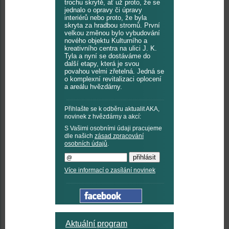
trochu skrytě, ať už proto, že se
jednalo o opravy či úpravy
interiérů nebo proto, že byla
skryta za hradbou stromů. První
velkou změnou bylo vybudování
nového objektu Kulturního a
kreativního centra na ulici J. K.
Tyla a nyní se dostáváme do
další etapy, která je svou
povahou velmi zřetelná. Jedná se
o komplexní revitalizaci oplocení
a areálu hvězdárny.
Přihlašte se k odběru aktualit AKA,
novinek z hvězdárny a akcí:
S Vašimi osobními údaji pracujeme
dle našich
zásad zpracování
osobních údajů
.
Více informací o zasílání novinek
Aktuální program