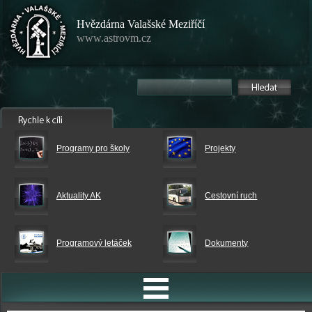
Hvězdárna Valašské Meziříčí
www.astrovm.cz
Programy pro školy
Projekty
Aktuality AK
Cestovní ruch
Programový letáček
Dokumenty