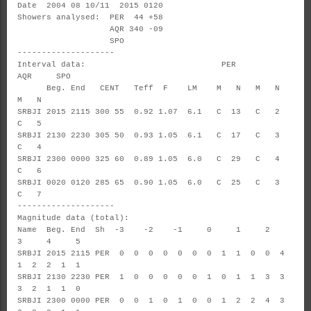
Date 2004 08 10/11 2015 0120
Showers analysed: PER 44 +58
AQR 340 -09
SPO
--------------------
Interval data: PER
AQR SPO
Beg. End CENT Teff F LM M N M N
M N
SRBJI 2015 2115 300 55 0.92 1.07 6.1 C 13 C 2
C 5
SRBJI 2130 2230 305 50 0.93 1.05 6.1 C 17 C 3
C 4
SRBJI 2300 0000 325 60 0.89 1.05 6.0 C 29 C 4
C 6
SRBJI 0020 0120 285 65 0.90 1.05 6.0 C 25 C 3
C 7
--------------------
Magnitude data (total):
Name Beg. End Sh -3 -2 -1 0 1 2
3 4 5
SRBJI 2015 2115 PER 0 0 0 0 0 0 0 1 1 0 0 4
1 2 2 1 1
SRBJI 2130 2230 PER 1 0 0 0 0 0 1 0 1 1 3 3
3 2 1 1 0
SRBJI 2300 0000 PER 0 0 1 0 1 0 0 1 2 2 4 3