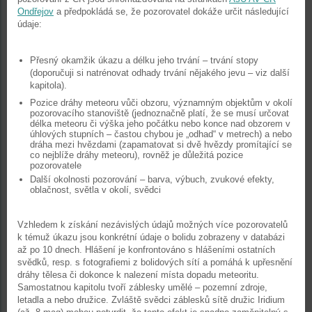
Ondřejov
a předpokládá se, že pozorovatel dokáže určit následující
údaje:
Přesný okamžik úkazu a délku jeho trvání – trvání stopy
(doporučuji si natrénovat odhady trvání nějakého jevu – viz další
kapitola).
Pozice dráhy meteoru vůči obzoru, významným objektům v okolí
pozorovacího stanoviště (jednoznačně platí, že se musí určovat
délka meteoru či výška jeho počátku nebo konce nad obzorem v
úhlových stupních – častou chybou je „odhad“ v metrech) a nebo
dráha mezi hvězdami (zapamatovat si dvě hvězdy promítající se
co nejblíže dráhy meteoru), rovněž je důležitá pozice
pozorovatele
Další okolnosti pozorování – barva, výbuch, zvukové efekty,
oblačnost, světla v okolí, svědci
Vzhledem k získání nezávislých údajů možných více pozorovatelů
k témuž úkazu jsou konkrétní údaje o bolidu zobrazeny v databázi
až po 10 dnech. Hlášení je konfrontováno s hlášeními ostatních
svědků, resp. s fotografiemi z bolidových sítí a pomáhá k upřesnění
dráhy tělesa či dokonce k nalezení místa dopadu meteoritu.
Samostatnou kapitolu tvoří záblesky umělé – pozemní zdroje,
letadla a nebo družice. Zvláště svědci záblesků sítě družic Iridium