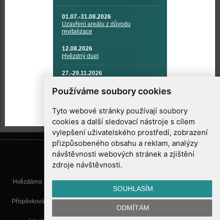
01.07.-31.08.2026
Uzavření areálu z důvodu
revitalizace
12.08.2026
Hvězdný duel
27.-29.11.2026
KOSMONAUTIKA, RAKETOVÁ
TECHNIKA A KOSMICKÉ
Používáme soubory cookies
TECHNOLOGIE
Tyto webové stránky používají soubory
cookies a další sledovací nástroje s cílem
vylepšení uživatelského prostředí, zobrazení
přizpůsobeného obsahu a reklam, analýzy
návštěvnosti webových stránek a zjištění
zdroje návštěvnosti.
Hvězdárna Valašské Meziříčí, příspěvková organizace, Vsetínská 78, 757
SOUHLASÍM
01 Valašské Meziříčí
Příspěvková organizace Zlínského kraje. Telefon:
571 611 928
, Mobil:
777
ODMÍTÁM
277 134
, E-mail:
info@astrovm.cz