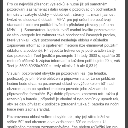
Pro co nejvyšší přesnost výsledků je nutné již při samotném
pozorování zaznamenat i další údaje o pozorovacích podmínkách
(množství zakryté oblohy – oblačností, stromy ..., mezní jasnost
hvězd ve sledované oblasti – MHV, pro její určení se používají
standardní pole pro počítání hvězd a příslušné převody počtu na
MHV.... ). Samostatnou kapitolu tvoří osobní kvalita pozorovatele,
do této kategorie lze zahrnout také ohodnocení časových prodlev,
které vznikají, když pozorovatel nesleduje oblohu v důsledku
zapisování informací o spatřeném meteoru (lze eliminovat použitím
diktafonu a podobně). Při výpočtu frekvence je poté uváděn čistý
čas pozorování
Teef
[jestliže pozorujete 1 h tedy 3600 s, spatříte 30
meteorů přičemž k zápisu informací o každém potřebujete 20 s, váš
Teef je 3600-30*20=3000 s, tedy nikoliv 1 h ale 0,83 h].
Vizuální pozorovatel obvykle při pozorování leží (na lehátku,
podložce), je přiměřeně oblečen a připraven na to, že se přibližně
hodinu bude dívat na pozorovací oblast ve výšce kolem 50° nad
obzorem a jen po spatření meteoru provede jeho záznam do
připraveného formuláře. Být dobře připraven, znamená mít tužku (i
rezervní) a baterku, případně je vhodné si tyto pomůcky upravit tak,
aby se daly přivázat k podložce (ztracená tužka či baterka na noční
louce není žádná sranda).
Pozorovanou oblast volíme obvykle tak, aby její střed ležel ve
výšce 50° nad obzorem a ve vzdálenosti 30° od radiantu. U
spatřeného meteoru zaznamenáváme: čas přeletu (důležitý jen pro