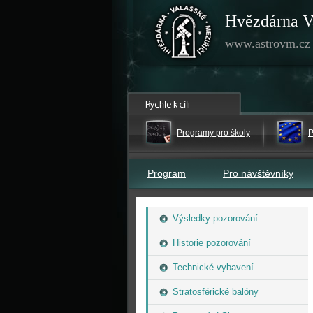
Hvězdárna V
www.astrovm.cz
Programy pro školy
P
Program
Pro návštěvníky
Výsledky pozorování
Historie pozorování
Technické vybavení
Stratosférické balóny