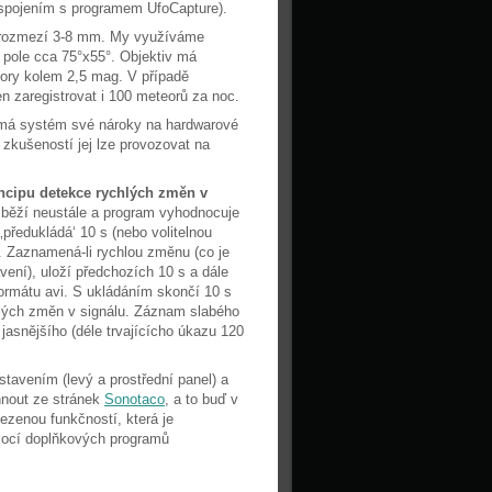
 spojením s programem UfoCapture).
v rozmezí 3-8 mm. My využíváme
é pole cca 75°x55°. Objektiv má
eory kolem 2,5 mag. V případě
n zaregistrovat i 100 meteorů za noc.
 má systém své nároky na hardwarové
 zkušeností jej lze provozovat na
incipu detekce rychlých změn v
běží neustále a program vyhodnocuje
 ‚předukládá‘ 10 s (nebo volitelnou
 Zaznamená-li rychlou změnu (co je
vení), uloží předchozích 10 s a dále
rmátu avi. S ukládáním skončí 10 s
lých změn v signálu. Záznam slabého
asnějšího (déle trvajícícho úkazu 120
tavením (levý a prostřední panel) a
hnout ze stránek
Sonotaco
, a to buď v
ezenou funkčností, která je
omocí doplňkových programů