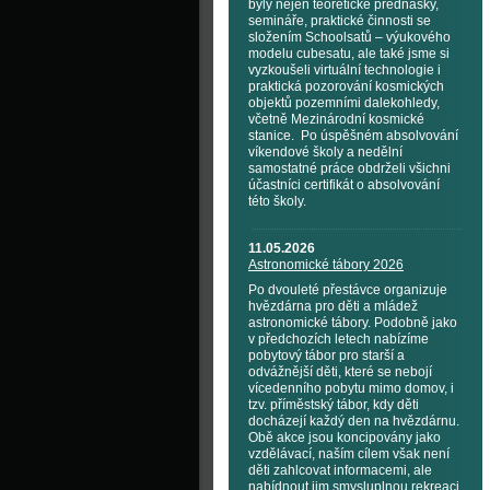
byly nejen teoretické přednášky,
semináře, praktické činnosti se
složením Schoolsatů – výukového
modelu cubesatu, ale také jsme si
vyzkoušeli virtuální technologie i
praktická pozorování kosmických
objektů pozemními dalekohledy,
včetně Mezinárodní kosmické
stanice. Po úspěšném absolvování
víkendové školy a nedělní
samostatné práce obdrželi všichni
účastníci certifikát o absolvování
této školy.
11.05.2026
Astronomické tábory 2026
Po dvouleté přestávce organizuje
hvězdárna pro děti a mládež
astronomické tábory. Podobně jako
v předchozích letech nabízíme
pobytový tábor pro starší a
odvážnější děti, které se nebojí
vícedenního pobytu mimo domov, i
tzv. příměstský tábor, kdy děti
docházejí každý den na hvězdárnu.
Obě akce jsou koncipovány jako
vzdělávací, naším cílem však není
děti zahlcovat informacemi, ale
nabídnout jim smysluplnou rekreaci