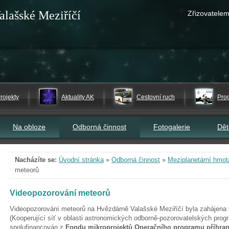
alašské Meziříčí
Zřizovatelem
rojekty
Aktuality AK
Cestovní ruch
Pro
Na obloze
Odborná činnost
Fotogalerie
Dě
Nacházíte se:
Úvodní stránka
»
Odborná činnost
»
Meziplanetární hmot
meteorů
Videopozorování meteorů
Videopozorování meteorů na Hvězdárně Valašské Meziříčí byla zahájena 
(Kooperující síť v oblasti astronomických odborně-pozorovatelských progr
spolufinancován z
Fondu mikroprojektů Operačního programu příhran