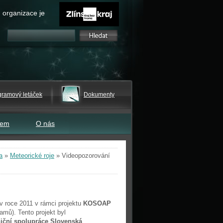
 organizace je
gramový letáček
Dokumenty
tem
O nás
a
»
Meteorické roje
»
Videopozorování
v roce 2011 v rámci projektu
KOSOAP
amů). Tento projekt byl
iční spolupráce Slovenská