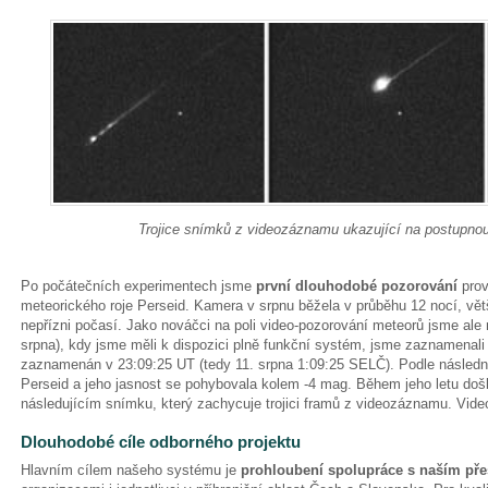
Trojice snímků z videozáznamu ukazující na postupnou
Po počátečních experimentech jsme
první dlouhodobé pozorování
prov
meteorického roje Perseid. Kamera v srpnu běžela v průběhu 12 nocí, vět
nepřízni počasí. Jako nováčci na poli video-pozorování meteorů jsme ale m
srpna), kdy jsme měli k dispozici plně funkční systém, jsme zaznamenali 
zaznamenán v 23:09:25 UT (tedy 11. srpna 1:09:25 SELČ). Podle následné
Perseid a jeho jasnost se pohybovala kolem -4 mag. Během jeho letu došl
následujícím snímku, který zachycuje trojici framů z videozáznamu. Vid
Dlouhodobé cíle odborného projektu
Hlavním cílem našeho systému je
prohloubení spolupráce s naším př