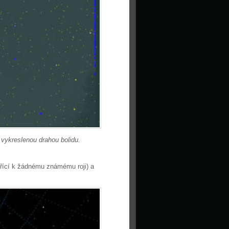
 vykreslenou drahou bolidu.
řící k žádnému známému roji) a