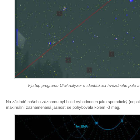
Výstup programu UfoAnalyzer s identifikací hvězdného pole a
Na základě našeho záznamu byl bolid vyhodnocen jako sporadický (nepat
maximální zaznamenaná jasnost se pohybovala kolem -3 mag.