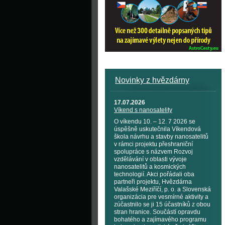
Novinky z hvězdárny
17.07.2026
Víkend s nanosatelity
O víkendu 10. – 12. 7 2026 se
úspěšně uskutečnila Víkendová
škola návrhu a stavby nanosatelitů
v rámci projektu přeshraniční
spolupráce s názvem Rozvoj
vzdělávání v oblasti vývoje
nanosatelitů a kosmických
technologií. Akci pořádali oba
partneři projektu, Hvězdárna
Valašské Meziříčí, p. o. a Slovenská
organizácia pre vesmírné aktivity a
zúčastnilo se ji 15 účastníků z obou
stran hranice. Součástí opravdu
bohatého a zajímavého programu