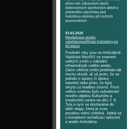
plnou her, zábavných úkolů,
dobrovolných sportovních aktivit a
především odpočinku pod
hvězdnou oblohou při nočních
pozorováních.
03.03.2026
Revitalizace areálu
valašskomeziříčské hvězdárny po
60 letech
Poslední roky jsou na Hvězdárně
Valašské Meziříčí ve znamení
velkých změn v základní
infrastruktuře celého areálu.
Zatím většina změn probíhala tak
trochu skrytě, ať už proto, že se
jednalo o opravy či úpravy
interiérů nebo proto, že byla
skryta za hradbou stromů. První
velkou změnou bylo vybudování
nového objektu Kulturního a
kreativního centra na ulici J. K.
Tyla a nyní se dostáváme do
další etapy, která je svou
povahou velmi zřetelná. Jedná se
o komplexní revitalizaci oplocení
a areálu hvězdárny.