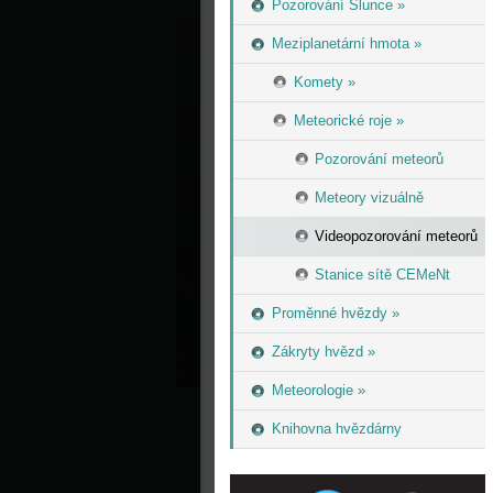
Pozorování Slunce »
Meziplanetární hmota »
Komety »
Meteorické roje »
Pozorování meteorů
Meteory vizuálně
Videopozorování meteorů
Stanice sítě CEMeNt
Proměnné hvězdy »
Zákryty hvězd »
Meteorologie »
Knihovna hvězdárny