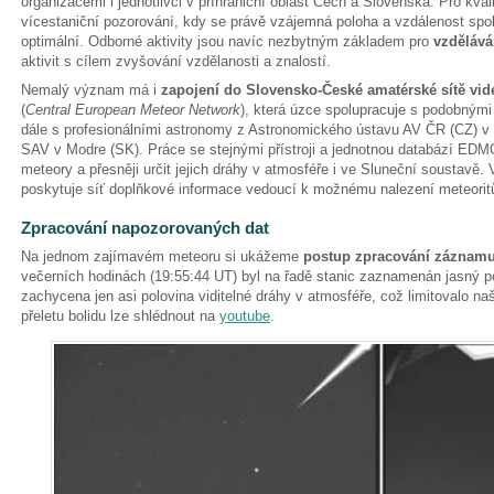
organizacemi i jednotlivci v příhraniční oblast Čech a Slovenska. Pro kva
vícestaniční pozorování, kdy se právě vzájemná poloha a vzdálenost spolup
optimální. Odborné aktivity jsou navíc nezbytným základem pro
vzdělává
aktivit s cílem zvyšování vzdělanosti a znalostí.
Nemalý význam má i
zapojení do Slovensko-České amatérské sítě vi
(
Central European Meteor Network
), která úzce spolupracuje s podobným
dále s profesionálními astronomy z Astronomického ústavu AV ČR (CZ) v
SAV v Modre (SK). Práce se stejnými přístroji a jednotnou databází EDM
meteory a přesněji určit jejich dráhy v atmosféře i ve Sluneční soustavě.
poskytuje síť doplňkové informace vedoucí k možnému nalezení meteorit
Zpracování napozorovaných dat
Na jednom zajímavém meteoru si ukážeme
postup zpracování záznam
večerních hodinách (19:55:44 UT) byl na řadě stanic zaznamenán jasný po
zachycena jen asi polovina viditelné dráhy v atmosféře, což limitovalo n
přeletu bolidu lze shlédnout na
youtube
.