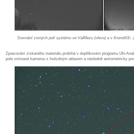
Srovnání zorných polí systému ve ValMezu (vlevo) a v Kroměříži. 
Zpracování získaného materiálu probíhá v doplňkovém programu Ufo Analy
pole snímané kamerou s hvězdným atlasem a následně astrometricky prom