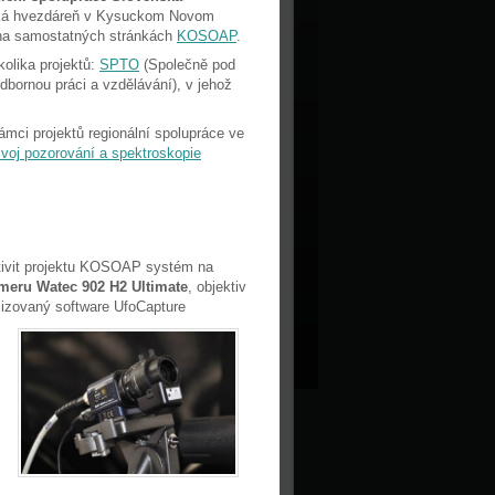
ucká hvezdáreň v Kysuckom Novom
e na samostatných stránkách
KOSOAP
.
olika projektů:
SPTO
(Společně pod
odbornou práci a vzdělávání), v jehož
ámci projektů regionální spolupráce ve
voj pozorování a spektroskopie
ktivit projektu KOSOAP systém na
meru Watec 902 H2 Ultimate
, objektiv
alizovaný software UfoCapture