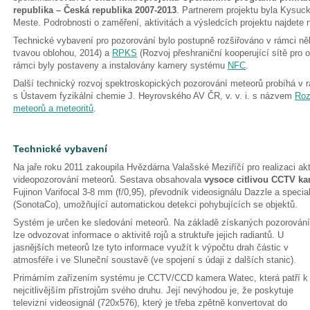
republika – Česká republika 2007-2013
. Partnerem projektu byla Kys
Meste. Podrobnosti o zaměření, aktivitách a výsledcích projektu najdet
Technické vybavení pro pozorování bylo postupně rozšiřováno v rámci něk
tvavou oblohou, 2014) a
RPKS
(Rozvoj přeshraniční kooperující sítě pro 
rámci byly postaveny a instalovány kamery systému
NFC
.
Další technický rozvoj spektroskopických pozorování meteorů probíhá v r
s Ústavem fyzikální chemie J. Heyrovského AV ČR, v. v. i. s názvem
Roz
meteorů a meteoritů
.
Technické vybavení
Na jaře roku 2011 zakoupila Hvězdárna Valašské Meziříčí pro realizaci a
videopozorování meteorů. Sestava obsahovala
vysoce citlivou CCTV ka
Fujinon Varifocal 3-8 mm (f/0,95), převodník videosignálu Dazzle a speci
(SonotaCo), umožňující automatickou detekci pohybujících se objektů.
Systém je určen ke sledování meteorů. Na základě získaných pozorování
lze odvozovat informace o aktivitě rojů a struktuře jejich radiantů. U
jasnějších meteorů lze tyto informace využít k výpočtu drah částic v
atmosféře i ve Sluneční soustavě (ve spojení s údaji z dalších stanic).
Primárním zařízením systému je CCTV/CCD kamera Watec, která patří k
nejcitlivějším přístrojům svého druhu. Její nevýhodou je, že poskytuje
televizní videosignál (720x576), který je třeba zpětně konvertovat do