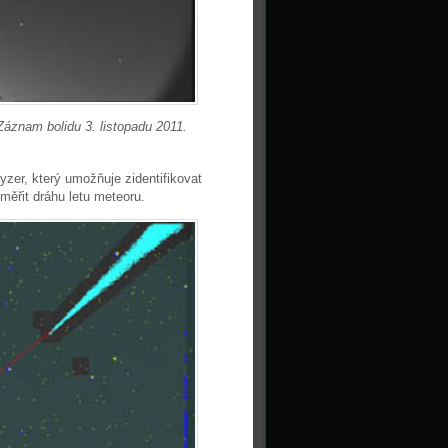
Záznam bolidu 3. listopadu 2011.
zer, který umožňuje zidentifikovat
ěřit dráhu letu meteoru.