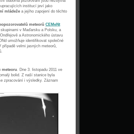
litní odborná pozorování jsou nezbytná
racujících institucí jeví jako
ní mládeže
a jejího zapojení do těchto
deopozorovatelů meteorů
CEMeNt
i skupinami v Maďarsku a Polsku, a
 Ondřejově a Astronomického ústavu
ONd umožňuje identifikovat společné
 V případě velmi jasných meteorů,
ů.
u meteoru
. Dne 3. listopadu 2011 ve
malý bolid. Z naší stanice byla
aše zpracování i výsledky. Záznam