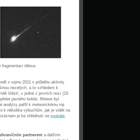
 fragmentaci tělesa.
edli v srpnu 2011 v průběhu aktivity
šinou necelých, a to vzhledem k
ěli štěstí, v jedné z prvních nocí (10.
přelet jasného bolidu. Meteor byl
 analýzy patřil k meteorickému roji
o k několika výbuchům, jak je vidět na
eozáznam je ke shlédnutí na
youtube
.
eshraničním partnerem
a dalšími