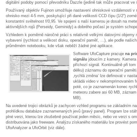
digitální podoby pomocí převodníku Dazzle (jedině tak může pracovat ve
Používaný objektiv Fujinon umožňuje nastavení ohniskové vzdálenosti 
ohnisko mezi 4-5 mm, poskytující při dané velikosti CCD čipu (1/2“) zorn
konstantní světelnost f/0,95. Ve spojení s naší kamerou je dosah na met
aktivnějších rojů (Perseidy, Geminidy) a dobrého počasí je systém schope
Vzhledem k poměrně náročné práci s relativně velkými datovými objemy
vybavení (rychlost a velikost disku, operační paměť, …), ale podle našich
průměrném notebooku, kde však neběží žádné jiné aplikace.
Software UfoCapture pracuje
na pr
signálu
jdoucím z kamery. Kamera 
příchozí signál. Kontinuálně při tom
délku) záznamu do operační paměti.
‚rychlá změna‘ lze definovat v nasta
ukládá video v nekomprimovaném fo
poté, co je zaznamenán konec rych
meteoru zabere asi 60 MB, záznam j
MB).
Na uvedené trojici obrázků je zachycen vzhled programu se základním nas
prohlídkou databáze zaznamenaných jevů (pravý panel). Program lze stá
plné verzi, kterou lze zkušebně používat jeden měsíc, nebo ve verzi s om
distribuována jako freeware. Analýzu získaného materiálu lze provést p
UfoAnalyzer a UfoOrbit (viz dále).