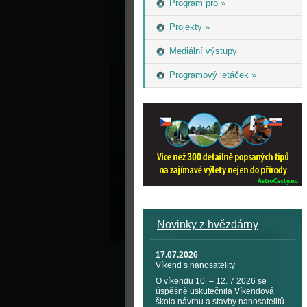
Program pro »
Projekty »
Mediální výstupy
Programový letáček »
Novinky z hvězdárny
17.07.2026
Víkend s nanosatelity
O víkendu 10. – 12. 7 2026 se
úspěšně uskutečnila Víkendová
škola návrhu a stavby nanosatelitů