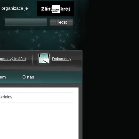
 organizace je
gramový letáček
Dokumenty
tem
O nás
ázdniny