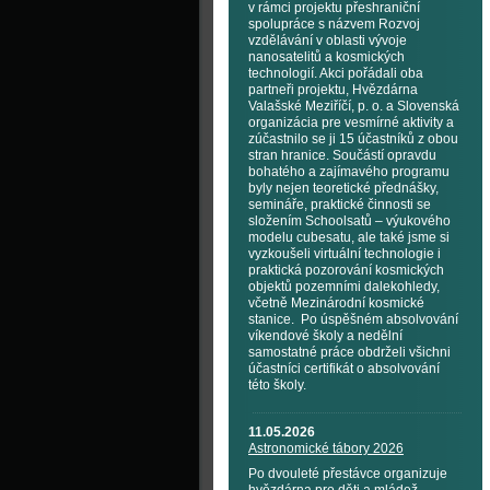
v rámci projektu přeshraniční
spolupráce s názvem Rozvoj
vzdělávání v oblasti vývoje
nanosatelitů a kosmických
technologií. Akci pořádali oba
partneři projektu, Hvězdárna
Valašské Meziříčí, p. o. a Slovenská
organizácia pre vesmírné aktivity a
zúčastnilo se ji 15 účastníků z obou
stran hranice. Součástí opravdu
bohatého a zajímavého programu
byly nejen teoretické přednášky,
semináře, praktické činnosti se
složením Schoolsatů – výukového
modelu cubesatu, ale také jsme si
vyzkoušeli virtuální technologie i
praktická pozorování kosmických
objektů pozemními dalekohledy,
včetně Mezinárodní kosmické
stanice. Po úspěšném absolvování
víkendové školy a nedělní
samostatné práce obdrželi všichni
účastníci certifikát o absolvování
této školy.
11.05.2026
Astronomické tábory 2026
Po dvouleté přestávce organizuje