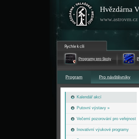
Hvězdárna V
www.astrovm.cz
Programy pro školy
P
Program
Pro návštěvníky
Kalendář akcí
Putovní výstavy »
Večerní pozorování pro veřejnost
Inovativní výukové programy