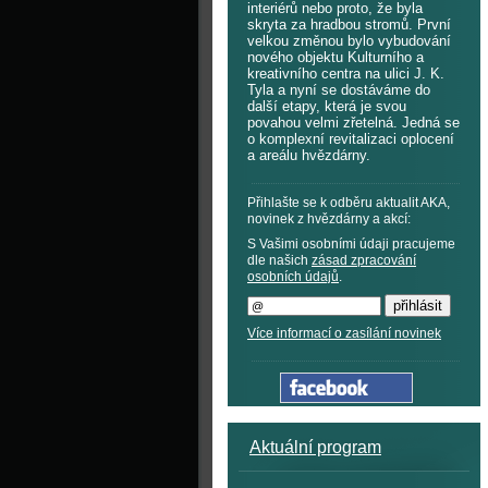
interiérů nebo proto, že byla
skryta za hradbou stromů. První
velkou změnou bylo vybudování
nového objektu Kulturního a
kreativního centra na ulici J. K.
Tyla a nyní se dostáváme do
další etapy, která je svou
povahou velmi zřetelná. Jedná se
o komplexní revitalizaci oplocení
a areálu hvězdárny.
Přihlašte se k odběru aktualit AKA,
novinek z hvězdárny a akcí:
S Vašimi osobními údaji pracujeme
dle našich
zásad zpracování
osobních údajů
.
Více informací o zasílání novinek
Aktuální program