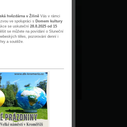
ská hvězdárna v Žilině
Vás v rámci
c zvou ve spolupráci s
Domem kultury
Akce se uskuteční
28.8.2025 od 15
ěšit se můžete na povídání o Sluneční
ebeských těles, pozorování denní i
, hry a soutěže.