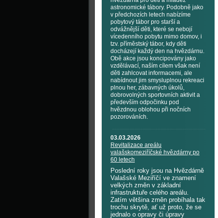
hvězdárna pro děti a mládež
astronomické tábory. Podobně jako
v předchozích letech nabízíme
pobytový tábor pro starší a
odvážnější děti, které se nebojí
vícedenního pobytu mimo domov, i
tzv. příměstský tábor, kdy děti
docházejí každý den na hvězdárnu.
Obě akce jsou koncipovány jako
vzdělávací, naším cílem však není
děti zahlcovat informacemi, ale
nabídnout jim smysluplnou rekreaci
plnou her, zábavných úkolů,
dobrovolných sportovních aktivit a
především odpočinku pod
hvězdnou oblohou při nočních
pozorováních.
03.03.2026
Revitalizace areálu
valašskomeziříčské hvězdárny po
60 letech
Poslední roky jsou na Hvězdárně
Valašské Meziříčí ve znamení
velkých změn v základní
infrastruktuře celého areálu.
Zatím většina změn probíhala tak
trochu skrytě, ať už proto, že se
jednalo o opravy či úpravy