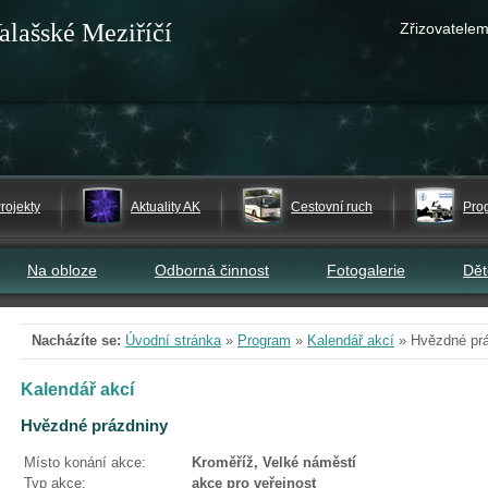
alašské Meziříčí
Zřizovatelem
rojekty
Aktuality AK
Cestovní ruch
Pro
Na obloze
Odborná činnost
Fotogalerie
Dě
Nacházíte se:
Úvodní stránka
»
Program
»
Kalendář akcí
»
Hvězdné pr
Kalendář akcí
Hvězdné prázdniny
Místo konání akce:
Kroměříž, Velké náměstí
Typ akce:
akce pro veřejnost