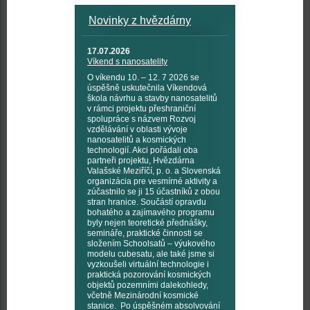
Novinky z hvězdárny
17.07.2026
Víkend s nanosatelity
O víkendu 10. – 12. 7 2026 se
úspěšně uskutečnila Víkendová
škola návrhu a stavby nanosatelitů
v rámci projektu přeshraniční
spolupráce s názvem Rozvoj
vzdělávání v oblasti vývoje
nanosatelitů a kosmických
technologií. Akci pořádali oba
partneři projektu, Hvězdárna
Valašské Meziříčí, p. o. a Slovenská
organizácia pre vesmírné aktivity a
zúčastnilo se ji 15 účastníků z obou
stran hranice. Součástí opravdu
bohatého a zajímavého programu
byly nejen teoretické přednášky,
semináře, praktické činnosti se
složením Schoolsatů – výukového
modelu cubesatu, ale také jsme si
vyzkoušeli virtuální technologie i
praktická pozorování kosmických
objektů pozemními dalekohledy,
včetně Mezinárodní kosmické
stanice. Po úspěšném absolvování