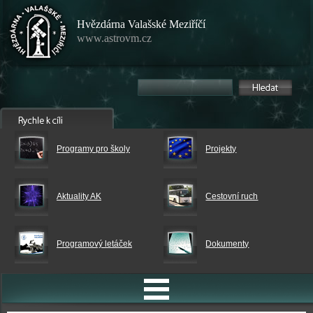
Hvězdárna Valašské Meziříčí
www.astrovm.cz
Programy pro školy
Projekty
Aktuality AK
Cestovní ruch
Programový letáček
Dokumenty