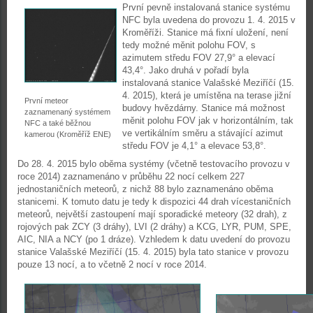
První pevně instalovaná stanice systému
NFC byla uvedena do provozu 1. 4. 2015 v
Kroměříži. Stanice má fixní uložení, není
tedy možné měnit polohu FOV, s
azimutem středu FOV 27,9° a elevací
43,4°. Jako druhá v pořadí byla
instalovaná stanice Valašské Meziříčí (15.
4. 2015), která je umístěna na terase jižní
První meteor
budovy hvězdárny. Stanice má možnost
zaznamenaný systémem
měnit polohu FOV jak v horizontálním, tak
NFC a také běžnou
ve vertikálním směru a stávající azimut
kamerou (Kroměříž ENE)
středu FOV je 4,1° a elevace 53,8°.
Do 28. 4. 2015 bylo oběma systémy (včetně testovacího provozu v
roce 2014) zaznamenáno v průběhu 22 nocí celkem 227
jednostaničních meteorů, z nichž 88 bylo zaznamenáno oběma
stanicemi. K tomuto datu je tedy k dispozici 44 drah vícestaničních
meteorů, největší zastoupení mají sporadické meteory (32 drah), z
rojových pak ZCY (3 dráhy), LVI (2 dráhy) a KCG, LYR, PUM, SPE,
AIC, NIA a NCY (po 1 dráze). Vzhledem k datu uvedení do provozu
stanice Valašské Meziříčí (15. 4. 2015) byla tato stanice v provozu
pouze 13 nocí, a to včetně 2 nocí v roce 2014.