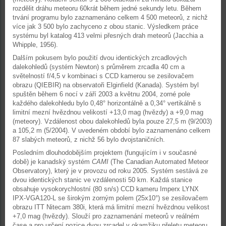
rozdělit dráhu meteoru 60krát během jedné sekundy letu. Během
trvání programu bylo zaznamenáno celkem 4 500 meteorů, z nichž
více jak 3 500 bylo zachyceno z obou stanic. Výsledkem práce
systému byl katalog 413 velmi přesných drah meteorů (Jacchia a
Whipple, 1956).
Dalším pokusem bylo použití dvou identických zrcadlových
dalekohledů (systém Newton) s průměrem zrcadla 40 cm a
světelností f/4,5 v kombinaci s CCD kamerou se zesilovačem
obrazu (QIEBIR) na observatoři Elginfield (Kanada). Systém byl
spuštěn během 6 nocí v září 2003 a květnu 2004, zorné pole
každého dalekohledu bylo 0,48° horizontálně a 0,34° vertikálně s
limitní mezní hvězdnou velikostí +13,0 mag (hvězdy) a +9,0 mag
(meteory). Vzdálenost obou dalekohledů byla pouze 27,5 m (9/2003)
a 105,2 m (5/2004). V uvedeném období bylo zaznamenáno celkem
87 slabých meteorů, z nichž 56 bylo dvojstaničních.
Posledním dlouhodobějším projektem (fungujícím i v současné
době) je kanadský systém
CAMI
(The Canadian Automated Meteor
Observatory), který je v provozu od roku 2005. Systém sestává ze
dvou identických stanic ve vzdálenosti 50 km. Každá stanice
obsahuje vysokorychlostní (80 sn/s) CCD kameru Imperx LYNX
IPX-VGA120-L se širokým zorným polem (25x10°) se zesilovačem
obrazu ITT Nitecam 380i, která má limitní mezní hvězdnou velikost
+7,0 mag (hvězdy). Slouží pro zaznamenání meteorů v reálném
čase a pro určení pozice dvou zrcadel v okamžiku přeletu meteoru.