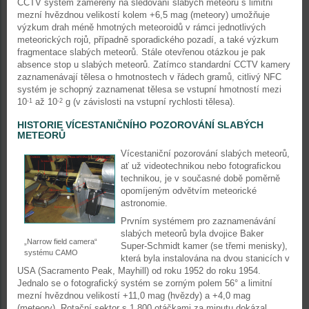
CCTV systém zaměřený na sledování slabých meteorů s limitní
mezní hvězdnou velikostí kolem +6,5 mag (meteory) umožňuje
výzkum drah méně hmotných meteoroidů v rámci jednotlivých
meteorických rojů, případně sporadického pozadí, a také výzkum
fragmentace slabých meteorů. Stále otevřenou otázkou je pak
absence stop u slabých meteorů. Zatímco standardní CCTV kamery
zaznamenávají tělesa o hmotnostech v řádech gramů, citlivý NFC
systém je schopný zaznamenat tělesa se vstupní hmotností mezi
10
až 10
g (v závislosti na vstupní rychlosti tělesa).
-1
-2
HISTORIE VÍCESTANIČNÍHO POZOROVÁNÍ SLABÝCH
METEORŮ
Vícestaniční pozorování slabých meteorů,
ať už videotechnikou nebo fotografickou
technikou, je v současné době poměrně
opomíjeným odvětvím meteorické
astronomie.
Prvním systémem pro zaznamenávání
slabých meteorů byla dvojice Baker
„Narrow field camera“
Super-Schmidt kamer (se třemi menisky),
systému CAMO
která byla instalována na dvou stanicích v
USA (Sacramento Peak, Mayhill) od roku 1952 do roku 1954.
Jednalo se o fotografický systém se zorným polem 56° a limitní
mezní hvězdnou velikostí +11,0 mag (hvězdy) a +4,0 mag
(meteory). Rotační sektor s 1 800 otáčkami za minutu dokázal