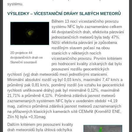
systému.
VÝSLEDKY – VÍCESTANIČNÍ DRÁHY SLABÝCH METEORŮ
Během 13 nocí vícestaničního provozu
systému NFC bylo zaznamenáno celkem
44 dvojstaničních drah, efektivita párování
jednostaničních meteorů byla tedy 47%.
Nižší efektivita párování je způsobena
rozdílným stavem počasí na obou
2D projekce 44
stanicích v některých nocích
dvojstaničních drah ve
vícestaničního provozu. Prvním kritériem
Sluneční soustavě
pro hodnocení kvality získaných dat bylo
posouzení rozdílu geocentrických
rychlostí (vg) drah meteoroidů mezi jednotlivými stanicemi.
Minimální absolutní rozdíl vg byl 0,03 km/s, maximální 7,47 km/s a
průměrný pak 0,81 km/s, poměrný rozdíl (ve vztahu ke geocentrické
rychlosti unifikované dráhy) pak byl minimálně 0,12%, maximálně
21,71% a průměrně 4,11%. Průměrná zdánlivá jasnost meteorů
zaznamenaných systémem NFC byla v uvedeném období +4,19
mag, zatímco průměrná zdánlivá jasnost meteorů zaznamenaných
na přiřazených klasických kamerách sítě CEMeNt (Kroměříž ENE,
Zlín N) byla +0,31mag.
Dalším kritériem pro posouzení kvality
drah meteoroidů byla úhlová odchylka