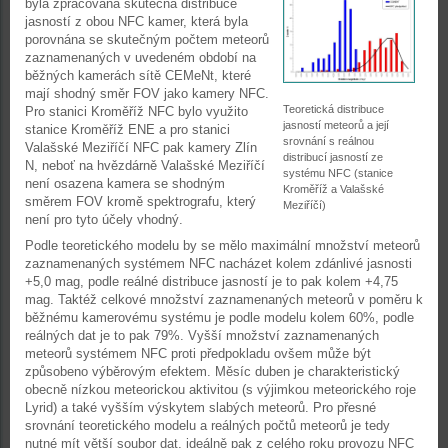
byla zpracována skutečná distribuce
jasností z obou NFC kamer, která byla
porovnána se skutečným počtem meteorů
zaznamenaných v uvedeném období na
běžných kamerách sítě CEMeNt, které
mají shodný směr FOV jako kamery NFC.
Teoretická distribuce
Pro stanici Kroměříž NFC bylo využito
jasností meteorů a její
stanice Kroměříž ENE a pro stanici
srovnání s reálnou
Valašské Meziříčí NFC pak kamery Zlín
distribucí jasností ze
N, neboť na hvězdárně Valašské Meziříčí
systému NFC (stanice
není osazena kamera se shodným
Kroměříž a Valašské
směrem FOV kromě spektrografu, který
Meziříčí)
není pro tyto účely vhodný.
Podle teoretického modelu by se mělo maximální množství meteorů
zaznamenaných systémem NFC nacházet kolem zdánlivé jasnosti
+5,0 mag, podle reálné distribuce jasností je to pak kolem +4,75
mag. Taktéž celkové množství zaznamenaných meteorů v poměru k
běžnému kamerovému systému je podle modelu kolem 60%, podle
reálných dat je to pak 79%. Vyšší množství zaznamenaných
meteorů systémem NFC proti předpokladu ovšem může být
způsobeno výběrovým efektem. Měsíc duben je charakteristický
obecně nízkou meteorickou aktivitou (s výjimkou meteorického roje
Lyrid) a také vyšším výskytem slabých meteorů. Pro přesné
srovnání teoretického modelu a reálných počtů meteorů je tedy
nutné mít větší soubor dat, ideálně pak z celého roku provozu NFC