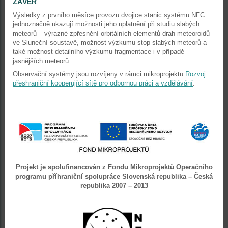
ZÁVĚR
Výsledky z prvního měsíce provozu dvojice stanic systému NFC
jednoznačně ukazují možnosti jeho uplatnění při studiu slabých
meteorů – výrazné zpřesnění orbitálních elementů drah meteoroidů
ve Sluneční soustavě, možnost výzkumu stop slabých meteorů a
také možnost detailního výzkumu fragmentace i v případě
jasnějších meteorů.
Observační systémy jsou rozvíjeny v rámci mikroprojektu
Rozvoj
přeshraniční kooperující sítě pro odbornou práci a vzdělávání
.
Projekt je spolufinancován z Fondu Mikroprojektů Operačního
programu
příhraniční spolupráce Slovenská republika – Česká
republika 2007 – 2013