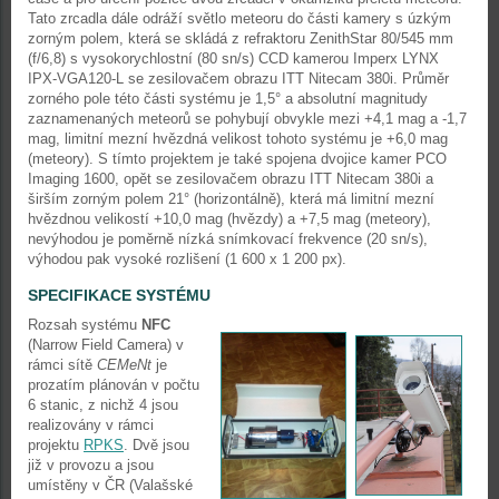
Tato zrcadla dále odráží světlo meteoru do části kamery s úzkým
zorným polem, která se skládá z refraktoru ZenithStar 80/545 mm
(f/6,8) s vysokorychlostní (80 sn/s) CCD kamerou Imperx LYNX
IPX-VGA120-L se zesilovačem obrazu ITT Nitecam 380i. Průměr
zorného pole této části systému je 1,5° a absolutní magnitudy
zaznamenaných meteorů se pohybují obvykle mezi +4,1 mag a -1,7
mag, limitní mezní hvězdná velikost tohoto systému je +6,0 mag
(meteory). S tímto projektem je také spojena dvojice kamer PCO
Imaging 1600, opět se zesilovačem obrazu ITT Nitecam 380i a
širším zorným polem 21° (horizontálně), která má limitní mezní
hvězdnou velikostí +10,0 mag (hvězdy) a +7,5 mag (meteory),
nevýhodou je poměrně nízká snímkovací frekvence (20 sn/s),
výhodou pak vysoké rozlišení (1 600 x 1 200 px).
SPECIFIKACE SYSTÉMU
Rozsah systému
NFC
(Narrow Field Camera) v
rámci sítě
CEMeNt
je
prozatím plánován v počtu
6 stanic, z nichž 4 jsou
realizovány v rámci
projektu
RPKS
. Dvě jsou
již v provozu a jsou
umístěny v ČR (Valašské