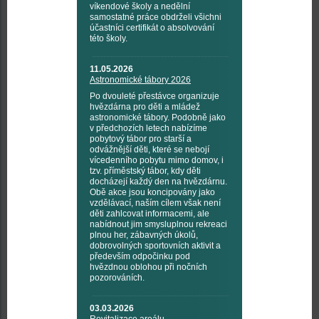
víkendové školy a nedělní
samostatné práce obdrželi všichni
účastníci certifikát o absolvování
této školy.
11.05.2026
Astronomické tábory 2026
Po dvouleté přestávce organizuje
hvězdárna pro děti a mládež
astronomické tábory. Podobně jako
v předchozích letech nabízíme
pobytový tábor pro starší a
odvážnější děti, které se nebojí
vícedenního pobytu mimo domov, i
tzv. příměstský tábor, kdy děti
docházejí každý den na hvězdárnu.
Obě akce jsou koncipovány jako
vzdělávací, naším cílem však není
děti zahlcovat informacemi, ale
nabídnout jim smysluplnou rekreaci
plnou her, zábavných úkolů,
dobrovolných sportovních aktivit a
především odpočinku pod
hvězdnou oblohou při nočních
pozorováních.
03.03.2026
Revitalizace areálu