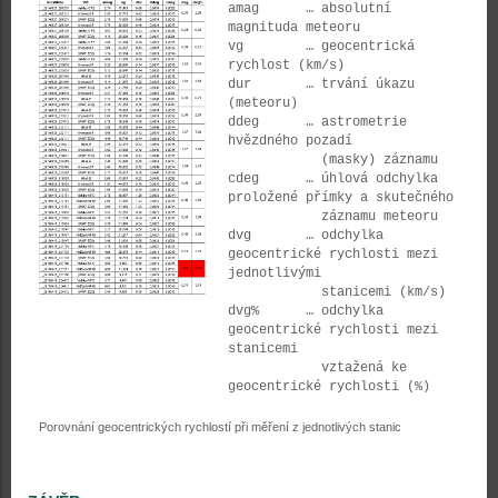
amag … absolutní
magnituda meteoru
vg … geocentrická
rychlost (km/s)
dur … trvání úkazu
(meteoru)
ddeg … astrometrie
hvězdného pozadí
(masky) záznamu
cdeg … úhlová odchylka
proložené přímky a skutečného
záznamu meteoru
dvg … odchylka
geocentrické rychlosti mezi
jednotlivými
stanicemi (km/s)
dvg% … odchylka
geocentrické rychlosti mezi
stanicemi
vztažená ke
geocentrické rychlosti (%)
Porovnání geocentrických rychlostí při měření z jednotlivých stanic