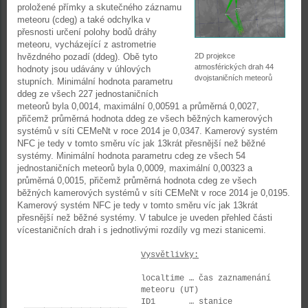
proložené přímky a skutečného záznamu
meteoru (cdeg) a také odchylka v
přesnosti určení polohy bodů dráhy
meteoru, vycházející z astrometrie
hvězdného pozadí (ddeg). Obě tyto
2D projekce
atmosférických drah 44
hodnoty jsou udávány v úhlových
dvojstaničních meteorů
stupních. Minimální hodnota parametru
ddeg ze všech 227 jednostaničních
meteorů byla 0,0014, maximální 0,00591 a průměrná 0,0027,
přičemž průměrná hodnota ddeg ze všech běžných kamerových
systémů v síti CEMeNt v roce 2014 je 0,0347. Kamerový systém
NFC je tedy v tomto směru víc jak 13krát přesnější než běžné
systémy. Minimální hodnota parametru cdeg ze všech 54
jednostaničních meteorů byla 0,0009, maximální 0,00323 a
průměrná 0,0015, přičemž průměrná hodnota cdeg ze všech
běžných kamerových systémů v síti CEMeNt v roce 2014 je 0,0195.
Kamerový systém NFC je tedy v tomto směru víc jak 13krát
přesnější než běžné systémy. V tabulce je uveden přehled části
vícestaničních drah i s jednotlivými rozdíly vg mezi stanicemi.
Vysvětlivky:
localtime … čas zaznamenání
meteoru (UT)
ID1 … stanice