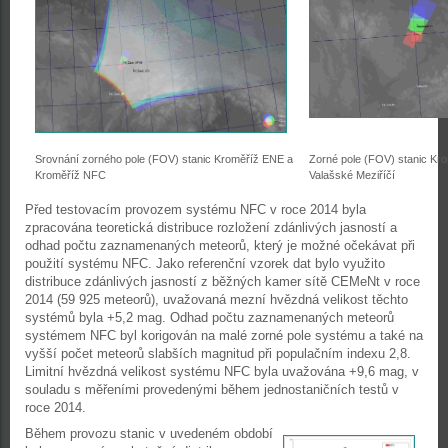
Srovnání zorného pole (FOV) stanic Kroměříž ENE a
Zorné pole (FOV) stanic Kro
Kroměříž NFC
Valašské Meziříčí
Před testovacím provozem systému NFC v roce 2014 byla
zpracována teoretická distribuce rozložení zdánlivých jasností a
odhad počtu zaznamenaných meteorů, který je možné očekávat při
použití systému NFC. Jako referenční vzorek dat bylo využito
distribuce zdánlivých jasností z běžných kamer sítě CEMeNt v roce
2014 (59 925 meteorů), uvažovaná mezní hvězdná velikost těchto
systémů byla +5,2 mag. Odhad počtu zaznamenaných meteorů
systémem NFC byl korigován na malé zorné pole systému a také na
vyšší počet meteorů slabších magnitud při populačním indexu 2,8.
Limitní hvězdná velikost systému NFC byla uvažována +9,6 mag, v
souladu s měřeními provedenými během jednostaničních testů v
roce 2014.
Během provozu stanic v uvedeném období