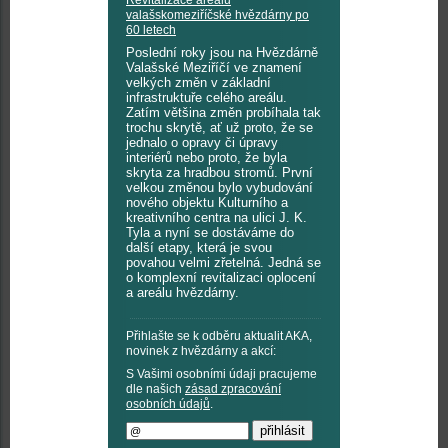
valašskomeziříčské hvězdárny po
60 letech
Poslední roky jsou na Hvězdárně
Valašské Meziříčí ve znamení
velkých změn v základní
infrastruktuře celého areálu.
Zatím většina změn probíhala tak
trochu skrytě, ať už proto, že se
jednalo o opravy či úpravy
interiérů nebo proto, že byla
skryta za hradbou stromů. První
velkou změnou bylo vybudování
nového objektu Kulturního a
kreativního centra na ulici J. K.
Tyla a nyní se dostáváme do
další etapy, která je svou
povahou velmi zřetelná. Jedná se
o komplexní revitalizaci oplocení
a areálu hvězdárny.
Přihlašte se k odběru aktualit AKA,
novinek z hvězdárny a akcí:
S Vašimi osobními údaji pracujeme
dle našich
zásad zpracování
osobních údajů
.