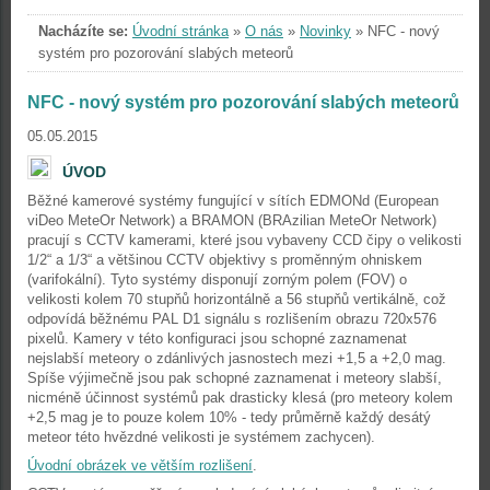
Nacházíte se:
Úvodní stránka
»
O nás
»
Novinky
»
NFC - nový
systém pro pozorování slabých meteorů
NFC - nový systém pro pozorování slabých meteorů
05.05.2015
ÚVOD
Běžné kamerové systémy fungující v sítích EDMONd (European
viDeo MeteOr Network) a BRAMON (BRAzilian MeteOr Network)
pracují s CCTV kamerami, které jsou vybaveny CCD čipy o velikosti
1/2“ a 1/3“ a většinou CCTV objektivy s proměnným ohniskem
(varifokální). Tyto systémy disponují zorným polem (FOV) o
velikosti kolem 70 stupňů horizontálně a 56 stupňů vertikálně, což
odpovídá běžnému PAL D1 signálu s rozlišením obrazu 720x576
pixelů. Kamery v této konfiguraci jsou schopné zaznamenat
nejslabší meteory o zdánlivých jasnostech mezi +1,5 a +2,0 mag.
Spíše výjimečně jsou pak schopné zaznamenat i meteory slabší,
nicméně účinnost systémů pak drasticky klesá (pro meteory kolem
+2,5 mag je to pouze kolem 10% - tedy průměrně každý desátý
meteor této hvězdné velikosti je systémem zachycen).
Úvodní obrázek ve větším rozlišení
.