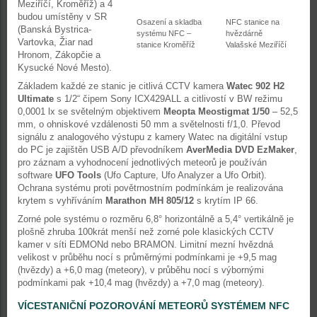
Meziříčí, Kroměříž) a 4
budou umístěny v SR
Osazení a skladba
NFC stanice na
(Banská Bystrica-
systému NFC –
hvězdárně
Vartovka, Žiar nad
stanice Kroměříž
Valašské Meziříčí
Hronom, Zákopčie a
Kysucké Nové Mesto).
Základem každé ze stanic je citlivá CCTV kamera
Watec 902 H2
Ultimate
s 1/2“ čipem Sony ICX429ALL a citlivostí v BW režimu
0,0001 lx se světelným objektivem
Meopta Meostigmat 1/50
– 52,5
mm, o ohniskové vzdálenosti 50 mm a světelnosti f/1,0. Převod
signálu z analogového výstupu z kamery Watec na digitální vstup
do PC je zajištěn USB A/D převodníkem
AverMedia DVD EzMaker
,
pro záznam a vyhodnocení jednotlivých meteorů je používán
software
UFO Tools
(Ufo Capture, Ufo Analyzer a Ufo Orbit).
Ochrana systému proti povětrnostním podmínkám je realizována
krytem s vyhříváním
Marathon MH 805/12
s krytím IP 66.
Zorné pole systému o rozměru 6,8° horizontálně a 5,4° vertikálně je
plošně zhruba 100krát menší než zorné pole klasických CCTV
kamer v síti EDMONd nebo BRAMON. Limitní mezní hvězdná
velikost v průběhu nocí s průměrnými podmínkami je +9,5 mag
(hvězdy) a +6,0 mag (meteory), v průběhu nocí s výbornými
podmínkami pak +10,4 mag (hvězdy) a +7,0 mag (meteory).
VÍCESTANIČNÍ POZOROVÁNÍ METEORŮ SYSTÉMEM NFC