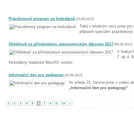
Prázdninový program na hvězdárně
[10.08.2017]
Také v letošním roce jsme pro
připravili speciální prázdninový
Ohlédnutí za příměstským astronomickým táborem 2017
[08.08.2017]
V horkých
7. do 4. 8
Hvězdárny Valašské Meziříčí veselo.
Informační den pro pedagogy
[22.06.2017]
Ve středu 21. června jsme v celém ar
„Informační den pro pedagogy“
.
1
2
3
4
5
6
7
8
9
10
»