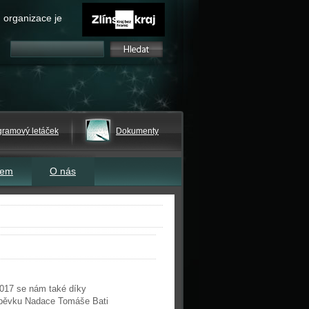
 organizace je
gramový letáček
Dokumenty
tem
O nás
2017 se nám také díky
spěvku Nadace Tomáše Bati