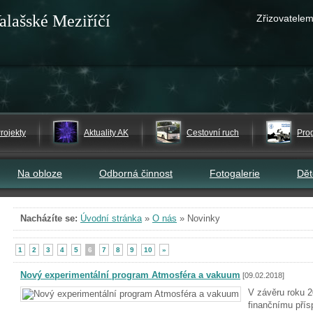
alašské Meziříčí
Zřizovatelem
rojekty
Aktuality AK
Cestovní ruch
Pro
Na obloze
Odborná činnost
Fotogalerie
Dě
Nacházíte se:
Úvodní stránka
»
O nás
»
Novinky
1
2
3
4
5
6
7
8
9
10
»
Nový experimentální program Atmosféra a vakuum
[09.02.2018]
V závěru roku 
finančnímu pří