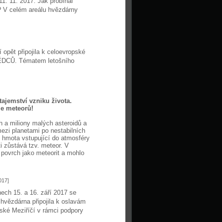
11. 11. 2017. Jak probíhal
? V celém areálu hvězdárny
 opět připojila k celoevropské
ĚDCŮ. Tématem letošního
ajemství vzniku života.
ie meteorů!
h a miliony malých asteroidů a
ezi planetami po nestabilních
 hmota vstupující do atmosféry
i zůstává tzv. meteor. V
povrch jako meteorit a mohlo
017]
ech 15. a 16. září 2017 se
hvězdárna připojila k oslavám
ské Meziříčí v rámci podpory