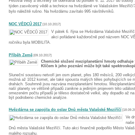
Festival vědy a techniky se odehrával od pondělí 6. 11. 2017 do soboty 
týden zasvěcený vědě a technice na hvězdárně ve Valašském Meziříčí
bylo náležitě rušno. Na hvězdárnu zavítalo 995 návštěvníků.
NOC VĚDCŮ 2017
[10.10.2017]
V pátek 6. října se Hvězdárna Valašské Meziříčí
akci pořádané každoročně pod názvem NOC V
ročníku byla MOBILITA.
Příběh Země
[09.10.2017]
Chemické složení meziplanetární hmoty odhaluje t
Klíčem k jeho poznání může být také spektroskop
Sluneční soustavu netvoří jen osm planet, přes 180 měsíců, 200 velkýc
možná až 1012 komet, ale také spousta malých těles pohybujících se m
drahách. Souhrnně jsou nazvána meziplanetární hmotou. Meziplanetární
naší planety ve většině případů zanikne a jediným projevem této událost
omezeném počtu případů je těleso dostatečně velké, aby dopadlo až na 
být podrobeno chemické analýze.
Hvězdárna se zapojila do oslav Dnů města Valašské Meziříčí
[18.09.2
Ve dn
naše 
Dnů města Valašské Meziříčí. Tuto akci finančně podpořilo Město Valaš
malého rozsahu.