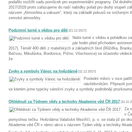
podařilo rozšířit sadu pomůcek pro experimentální programy. Od druhého
2017/2018 proto zařazujeme do naší nabídky pořad pro druhý stupeň zák
názvem „Atmosféra a vakuum“, který na základě pokusů se sníženým tl
zemské atmosféry.
Podzimní turné s vědou pro děti
[21.12.2017]
Naše turné s vědou a pohádkou zač
pár hodin před příchodem astronom
2017). Téměř 400 dětí z mateřských a základních škol (Růžďka, Branky,
Bečvou, Mikulůvka, Bordovice, Pržno, Všechovice) se účastnilo vědecké
že:
Zvyky a symboly Vánoc na hvězdárně
[11.12.2017]
Poslední měsíc v roce patř
návštěvníkům. Připravili js
ve kterém jsme typicky vánoční zvyky a symboly podrobněji prozkoumal
Ohlédnutí za Týdnem vědy a techniky Akademie věd ČR 2017
[11.11.2
Za n
v Če
pomyslnou tečku. Hvězdárna Valašské Meziříčí, p. o. se stala již po dru
Akademie věd ČR v rámci akce s názvem Týden vědy a techniky Aka