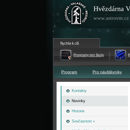
Hvězdárna V
www.astrovm.cz
Programy pro školy
P
Program
Pro návštěvníky
Kontakty
Novinky
Historie
Současnost »