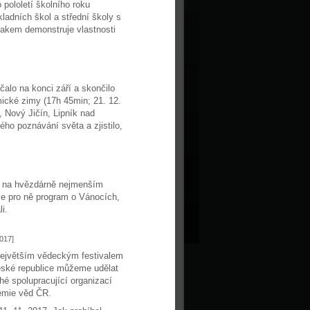
 pololetí školního roku
ladních škol a střední školy s
akem demonstruje vlastnosti
alo na konci září a skončilo
ické zimy (17h 45min; 21. 12.
 Nový Jičín, Lipník nad
ho poznávání světa a zjistilo,
il na hvězdárně nejmenším
me pro ně program o Vánocích,
i.
017]
ejvětším vědeckým festivalem
ské republice můžeme udělat
hé spolupracující organizací
demie věd ČR.