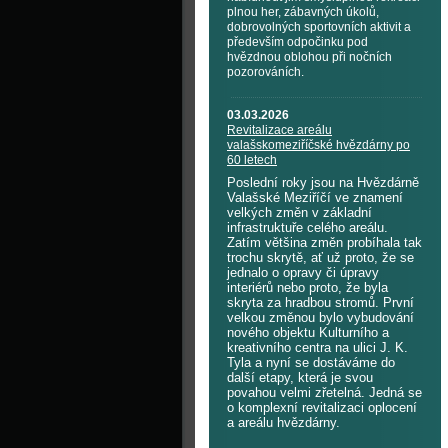
plnou her, zábavných úkolů,
dobrovolných sportovních aktivit a
především odpočinku pod
hvězdnou oblohou při nočních
pozorováních.
03.03.2026
Revitalizace areálu
valašskomeziříčské hvězdárny po
60 letech
Poslední roky jsou na Hvězdárně
Valašské Meziříčí ve znamení
velkých změn v základní
infrastruktuře celého areálu.
Zatím většina změn probíhala tak
trochu skrytě, ať už proto, že se
jednalo o opravy či úpravy
interiérů nebo proto, že byla
skryta za hradbou stromů. První
velkou změnou bylo vybudování
nového objektu Kulturního a
kreativního centra na ulici J. K.
Tyla a nyní se dostáváme do
další etapy, která je svou
povahou velmi zřetelná. Jedná se
o komplexní revitalizaci oplocení
a areálu hvězdárny.