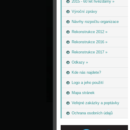
2015 - 60 let hvězdárny »
Výroční zprávy
Návrhy rozpočtu organizace
Rekonstrukce 2012 »
Rekonstrukce 2016 »
Rekonstrukce 2017 »
Odkazy »
Kde nás najdete?
Logo a jeho použití
Mapa stránek
Veřejné zakázky a poptávky
Ochrana osobních údajů