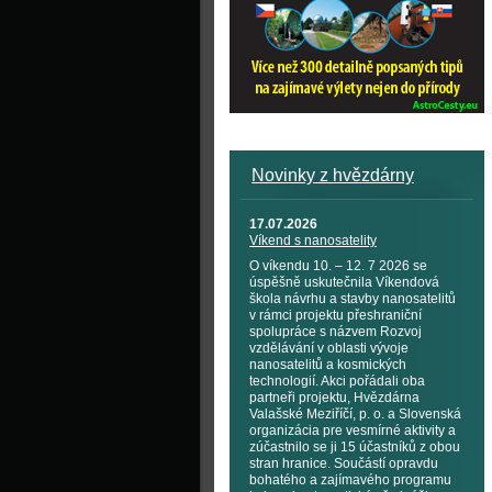
Novinky z hvězdárny
17.07.2026
Víkend s nanosatelity
O víkendu 10. – 12. 7 2026 se
úspěšně uskutečnila Víkendová
škola návrhu a stavby nanosatelitů
v rámci projektu přeshraniční
spolupráce s názvem Rozvoj
vzdělávání v oblasti vývoje
nanosatelitů a kosmických
technologií. Akci pořádali oba
partneři projektu, Hvězdárna
Valašské Meziříčí, p. o. a Slovenská
organizácia pre vesmírné aktivity a
zúčastnilo se ji 15 účastníků z obou
stran hranice. Součástí opravdu
bohatého a zajímavého programu