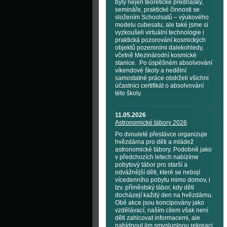
byly nejen teoretické přednášky,
semináře, praktické činnosti se
složením Schoolsatů – výukového
modelu cubesatu, ale také jsme si
vyzkoušeli virtuální technologie i
praktická pozorování kosmických
objektů pozemními dalekohledy,
včetně Mezinárodní kosmické
stanice. Po úspěšném absolvování
víkendové školy a nedělní
samostatné práce obdrželi všichni
účastníci certifikát o absolvování
této školy.
11.05.2026
Astronomické tábory 2026
Po dvouleté přestávce organizuje
hvězdárna pro děti a mládež
astronomické tábory. Podobně jako
v předchozích letech nabízíme
pobytový tábor pro starší a
odvážnější děti, které se nebojí
vícedenního pobytu mimo domov, i
tzv. příměstský tábor, kdy děti
docházejí každý den na hvězdárnu.
Obě akce jsou koncipovány jako
vzdělávací, naším cílem však není
děti zahlcovat informacemi, ale
nabídnout jim smysluplnou rekreaci