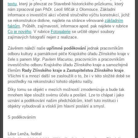
textu
, který je převzat ze Stavebně historického průzkumu, který
nám zpracoval pan
PhDr. Leoš Mlčák
z Olomouce. Základní
informace o investiční akci včetně stručného výčtu konstrukcí, jichž
se rekonstrukce dotkne, najdete na stránce věnované
základním
faktům
. Průběh, zajímavosti, informace apod. pak najdete v rubrice
Co je nového
. V rubrice
Fotogalerie
se určitě objeví soubory
zajímavých fotografií nejen z realizace.
Závěrem náleží naše
upřímné poděkování
jednak pracovníkům
odboru kultury a památkové péče Krajského úřadu Zlínského kraje v
čele s panem
Mgr. Pavlem Macurou
, pracovnicím a pracovníkům
investičního odboru Krajského úřadu Zlínského kraje a samozřejmě
členům
Rady Zlínského kraje a Zastupitelstva Zlínského kraje
.
Všichni ti a mnozí další se zasloužili o to, že i v této složité době se
prostředky na rekonstrukci tohoto objektu našly.
Díky tomu se objekt v mezích možností zmodernizuje a bude tak
mnohem lépe sloužit svému účelu a poslání. Lze to chápat i jako
uznání a poděkování našim předchůdcům, kteří tuto instituci i
objekty vybudovali a vtiskli jim hlavní poslání a smysl.
S poděkováním
Libor Lenža, ředitel