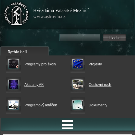
Hvězdárna Valašské Meziříčí
www.astrovm.cz
Programy pro školy
Projekty
Aktuality AK
Cestovní ruch
Programový letáček
Dokumenty