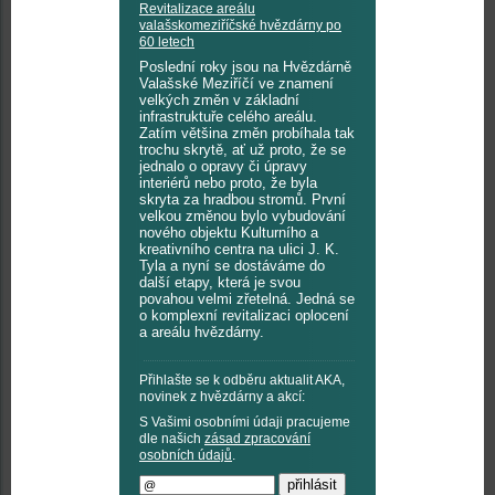
Revitalizace areálu
valašskomeziříčské hvězdárny po
60 letech
Poslední roky jsou na Hvězdárně
Valašské Meziříčí ve znamení
velkých změn v základní
infrastruktuře celého areálu.
Zatím většina změn probíhala tak
trochu skrytě, ať už proto, že se
jednalo o opravy či úpravy
interiérů nebo proto, že byla
skryta za hradbou stromů. První
velkou změnou bylo vybudování
nového objektu Kulturního a
kreativního centra na ulici J. K.
Tyla a nyní se dostáváme do
další etapy, která je svou
povahou velmi zřetelná. Jedná se
o komplexní revitalizaci oplocení
a areálu hvězdárny.
Přihlašte se k odběru aktualit AKA,
novinek z hvězdárny a akcí:
S Vašimi osobními údaji pracujeme
dle našich
zásad zpracování
osobních údajů
.