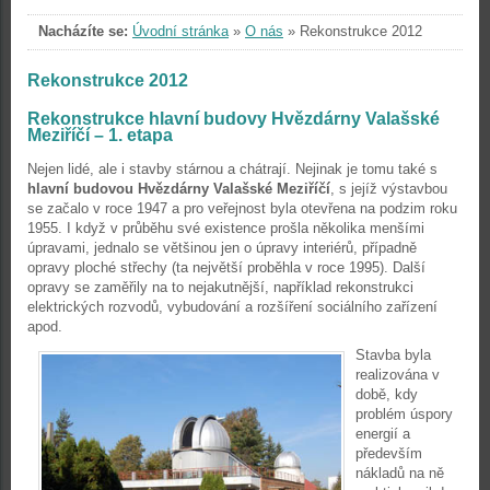
Nacházíte se:
Úvodní stránka
»
O nás
»
Rekonstrukce 2012
Rekonstrukce 2012
Rekonstrukce hlavní budovy Hvězdárny Valašské
Meziříčí – 1. etapa
Nejen lidé, ale i stavby stárnou a chátrají. Nejinak je tomu také s
hlavní budovou Hvězdárny Valašské Meziříčí
, s jejíž výstavbou
se začalo v roce 1947 a pro veřejnost byla otevřena na podzim roku
1955. I když v průběhu své existence prošla několika menšími
úpravami, jednalo se většinou jen o úpravy interiérů, případně
opravy ploché střechy (ta největší proběhla v roce 1995). Další
opravy se zaměřily na to nejakutnější, například rekonstrukci
elektrických rozvodů, vybudování a rozšíření sociálního zařízení
apod.
Stavba byla
realizována v
době, kdy
problém úspory
energií a
především
nákladů na ně