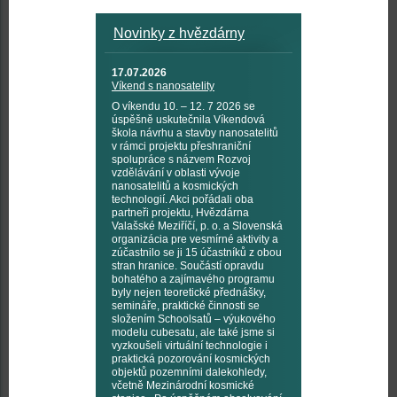
Novinky z hvězdárny
17.07.2026
Víkend s nanosatelity
O víkendu 10. – 12. 7 2026 se
úspěšně uskutečnila Víkendová
škola návrhu a stavby nanosatelitů
v rámci projektu přeshraniční
spolupráce s názvem Rozvoj
vzdělávání v oblasti vývoje
nanosatelitů a kosmických
technologií. Akci pořádali oba
partneři projektu, Hvězdárna
Valašské Meziříčí, p. o. a Slovenská
organizácia pre vesmírné aktivity a
zúčastnilo se ji 15 účastníků z obou
stran hranice. Součástí opravdu
bohatého a zajímavého programu
byly nejen teoretické přednášky,
semináře, praktické činnosti se
složením Schoolsatů – výukového
modelu cubesatu, ale také jsme si
vyzkoušeli virtuální technologie i
praktická pozorování kosmických
objektů pozemními dalekohledy,
včetně Mezinárodní kosmické