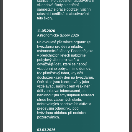
stanice. Po úspěšném absolvování
víkendové školy a nedělní
samostatné práce obdrželi všichni
účastníci certifikát o absolvování
této školy.
11.05.2026
Astronomické tábory 2026
Po dvouleté přestávce organizuje
hvězdárna pro děti a mládež
astronomické tábory. Podobně jako
v předchozích letech nabízíme
pobytový tábor pro starší a
odvážnější děti, které se nebojí
vícedenního pobytu mimo domov, i
tzv. příměstský tábor, kdy děti
docházejí každý den na hvězdárnu.
Obě akce jsou koncipovány jako
vzdělávací, naším cílem však není
děti zahlcovat informacemi, ale
nabídnout jim smysluplnou rekreaci
plnou her, zábavných úkolů,
dobrovolných sportovních aktivit a
především odpočinku pod
hvězdnou oblohou při nočních
pozorováních.
03.03.2026