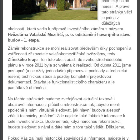
prakticky nikdo
neřešil. A právě
tato stránka věci
je jedna z
důležitých
okolností, která vedla k přípravě investičního záměru s názvem
Hvězdárna Valašské Meziříčí, p. o. odstranění havarijního stavu
budov - 1. etapa
.
Záměr rekonstrukce se mohl realizovat především díky pochopení a
vstřícnosti zřizovatele valašskomeziříčské hvězdárny, tedy
Zlínského kraje
. Ten tuto akci zařadil do svého střednědobého
plánu a v roce 2011 byla schválena k realizaci. Od dubna 2011 jsme
postupně (a ne vždy jednoduše) připravovali podklady a technická
řešení, technickou studii a později kompletní projektovou
dokumentaci. Stavba je funkcionalistického charakteru a je
památkově chráněna.
Na těchto stránkách budeme zveřejňovat aktuální textové i
obrazové informace z průběhu rekonstrukce tak, abyste mohli
společně s námi virtuálně sledovat, jak hlavní budova alespoň
zčásti technicky „mládne“. Zde najdete také faktické informace k
celé investiční akci. Budeme rádi, když náročnou rekonstrukci
budete sledovat s námi a dáte nám o tom také vědět. Děkujeme.
Pokud Vás zajímají historické souvislosti a informace, najdete je v