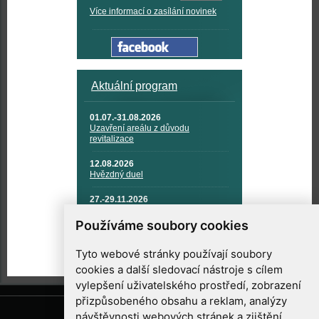
Více informací o zasílání novinek
Aktuální program
01.07.-31.08.2026
Uzavření areálu z důvodu
revitalizace
12.08.2026
Hvězdný duel
27.-29.11.2026
KOSMONAUTIKA, RAKETOVÁ
TECHNIKA A KOSMICKÉ
Používáme soubory cookies
TECHNOLOGIE
Tyto webové stránky používají soubory
cookies a další sledovací nástroje s cílem
vylepšení uživatelského prostředí, zobrazení
přizpůsobeného obsahu a reklam, analýzy
návštěvnosti webových stránek a zjištění