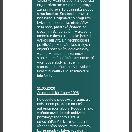
Valašské Meziříčí, p. o. a Slovenská
organizácia pre vesmírné aktivity a
zúčastnilo se ji 15 účastníků z obou
stran hranice. Součástí opravdu
bohatého a zajímavého programu
byly nejen teoretické přednášky,
semináře, praktické činnosti se
složením Schoolsatů – výukového
modelu cubesatu, ale také jsme si
vyzkoušeli virtuální technologie i
praktická pozorování kosmických
objektů pozemními dalekohledy,
včetně Mezinárodní kosmické
stanice. Po úspěšném absolvování
víkendové školy a nedělní
samostatné práce obdrželi všichni
účastníci certifikát o absolvování
této školy.
11.05.2026
Astronomické tábory 2026
Po dvouleté přestávce organizuje
hvězdárna pro děti a mládež
astronomické tábory. Podobně jako
v předchozích letech nabízíme
pobytový tábor pro starší a
odvážnější děti, které se nebojí
vícedenního pobytu mimo domov, i
tzv. příměstský tábor, kdy děti