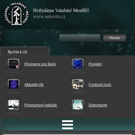
Hvězdárna Valašské Meziříčí
www.astrovm.cz
Programy pro školy
Projekty
Aktuality AK
Cestovní ruch
Programový letáček
Dokumenty