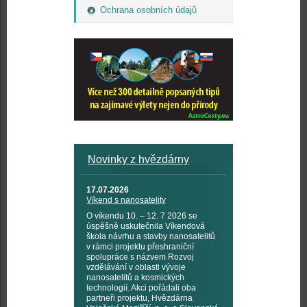
Ochrana osobních údajů
Novinky z hvězdárny
17.07.2026
Víkend s nanosatelity
O víkendu 10. – 12. 7 2026 se
úspěšně uskutečnila Víkendová
škola návrhu a stavby nanosatelitů
v rámci projektu přeshraniční
spolupráce s názvem Rozvoj
vzdělávání v oblasti vývoje
nanosatelitů a kosmických
technologií. Akci pořádali oba
partneři projektu, Hvězdárna