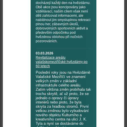
docházejí každý den na hvězdárnu.
Obě akce jsou koncipovány jako
vzdělávací, naším cílem však není
děti zahlcovat informacemi, ale
nabídnout jim smysluplnou rekreaci
plnou her, zábavných úkolů,
dobrovolných sportovních aktivit a
především odpočinku pod
hvězdnou oblohou při nočních
pozorováních.
03.03.2026
Revitalizace areálu
valašskomeziříčské hvězdárny po
60 letech
Poslední roky jsou na Hvězdárně
Valašské Meziříčí ve znamení
velkých změn v základní
infrastruktuře celého areálu.
Zatím většina změn probíhala tak
trochu skrytě, ať už proto, že se
jednalo o opravy či úpravy
interiérů nebo proto, že byla
skryta za hradbou stromů. První
velkou změnou bylo vybudování
nového objektu Kulturního a
kreativního centra na ulici J. K.
Tyla a nyní se dostáváme do