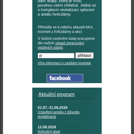
další etapy, která je svou
povahou velmi zřetelná. Jedná se
o komplexní revitalizaci oplocení
a areálu hvězdárny.
Přihlašte se k odběru aktualit AKA,
novinek z hvězdárny a akcí:
S Vašimi osobními údaji pracujeme
dle našich
zásad zpracování
osobních údajů
.
Více informací o zasílání novinek
Aktuální program
01.07.-31.08.2026
Uzavření areálu z důvodu
revitalizace
12.08.2026
Hvězdný duel