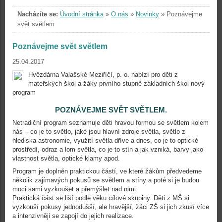
Nacházíte se:
Úvodní stránka
»
O nás
»
Novinky
»
Poznávejme
svět světlem
Poznávejme svět světlem
25.04.2017
Hvězdárna Valašské Meziříčí, p. o. nabízí pro děti z
mateřských škol a žáky prvního stupně základních škol nový
program
POZNÁVEJME SVĚT SVĚTLEM.
Netradiční program seznamuje děti hravou formou se světlem kolem
nás – co je to světlo, jaké jsou hlavní zdroje světla, světlo z
hlediska astronomie, využití světla dříve a dnes, co je to optické
prostředí, odraz a lom světla, co je to stín a jak vzniká, barvy jako
vlastnost světla, optické klamy apod.
Program je doplněn praktickou částí, ve které žákům předvedeme
několik zajímavých pokusů se světlem a stíny a poté si je budou
moci sami vyzkoušet a přemýšlet nad nimi.
Praktická část se liší podle věku cílové skupiny. Děti z MŠ si
vyzkouší pokusy jednodušší, ale hravější, žáci ZŠ si jich zkusí více
a intenzivněji se zapojí do jejich realizace.