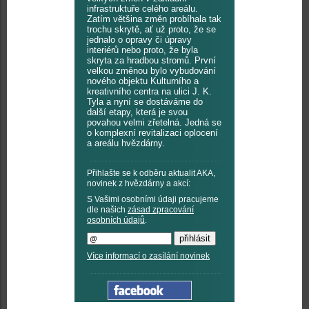
infrastruktuře celého areálu.
Zatím většina změn probíhala tak
trochu skrytě, ať už proto, že se
jednalo o opravy či úpravy
interiérů nebo proto, že byla
skryta za hradbou stromů. První
velkou změnou bylo vybudování
nového objektu Kulturního a
kreativního centra na ulici J. K.
Tyla a nyní se dostáváme do
další etapy, která je svou
povahou velmi zřetelná. Jedná se
o komplexní revitalizaci oplocení
a areálu hvězdárny.
Přihlašte se k odběru aktualit AKA,
novinek z hvězdárny a akcí:
S Vašimi osobními údaji pracujeme
dle našich
zásad zpracování
osobních údajů
.
Více informací o zasílání novinek