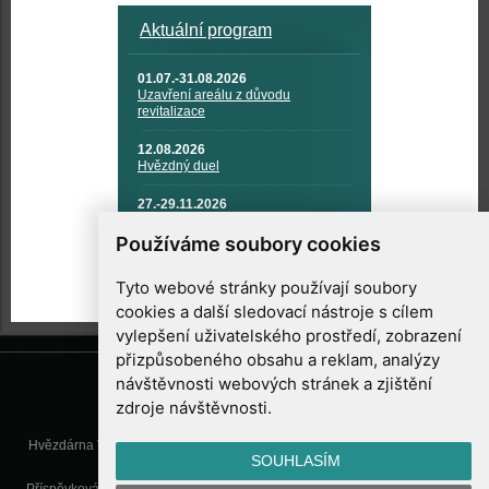
Aktuální program
01.07.-31.08.2026
Uzavření areálu z důvodu
revitalizace
12.08.2026
Hvězdný duel
27.-29.11.2026
KOSMONAUTIKA, RAKETOVÁ
TECHNIKA A KOSMICKÉ
Používáme soubory cookies
TECHNOLOGIE
Tyto webové stránky používají soubory
cookies a další sledovací nástroje s cílem
vylepšení uživatelského prostředí, zobrazení
přizpůsobeného obsahu a reklam, analýzy
návštěvnosti webových stránek a zjištění
zdroje návštěvnosti.
Hvězdárna Valašské Meziříčí, příspěvková organizace, Vsetínská 78, 757
SOUHLASÍM
01 Valašské Meziříčí