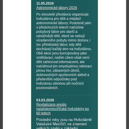
11.05.2026
Astronomické tábory 2026
Po dvouleté přestávce organizuje
hvězdárna pro děti a mládež
astronomické tábory. Podobně jako
v předchozích letech nabízíme
pobytový tábor pro starší a
odvážnější děti, které se nebojí
vícedenního pobytu mimo domov, i
tzv. příměstský tábor, kdy děti
docházejí každý den na hvězdárnu.
Obě akce jsou koncipovány jako
vzdělávací, naším cílem však není
děti zahlcovat informacemi, ale
nabídnout jim smysluplnou rekreaci
plnou her, zábavných úkolů,
dobrovolných sportovních aktivit a
především odpočinku pod
hvězdnou oblohou při nočních
pozorováních.
03.03.2026
Revitalizace areálu
valašskomeziříčské hvězdárny po
60 letech
Poslední roky jsou na Hvězdárně
Valašské Meziříčí ve znamení
velkých změn v základní