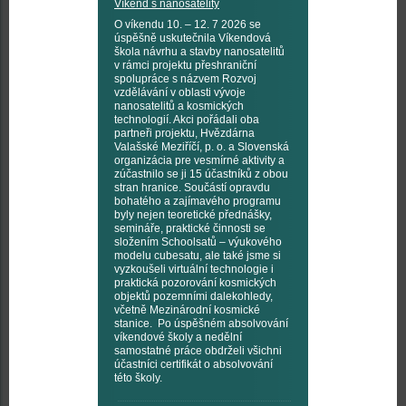
Víkend s nanosatelity
O víkendu 10. – 12. 7 2026 se
úspěšně uskutečnila Víkendová
škola návrhu a stavby nanosatelitů
v rámci projektu přeshraniční
spolupráce s názvem Rozvoj
vzdělávání v oblasti vývoje
nanosatelitů a kosmických
technologií. Akci pořádali oba
partneři projektu, Hvězdárna
Valašské Meziříčí, p. o. a Slovenská
organizácia pre vesmírné aktivity a
zúčastnilo se ji 15 účastníků z obou
stran hranice. Součástí opravdu
bohatého a zajímavého programu
byly nejen teoretické přednášky,
semináře, praktické činnosti se
složením Schoolsatů – výukového
modelu cubesatu, ale také jsme si
vyzkoušeli virtuální technologie i
praktická pozorování kosmických
objektů pozemními dalekohledy,
včetně Mezinárodní kosmické
stanice. Po úspěšném absolvování
víkendové školy a nedělní
samostatné práce obdrželi všichni
účastníci certifikát o absolvování
této školy.