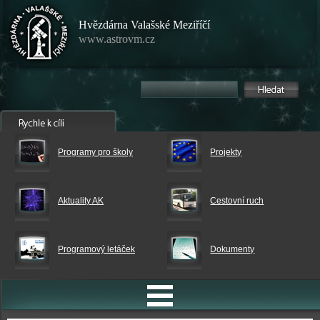
Hvězdárna Valašské Meziříčí
www.astrovm.cz
Programy pro školy
Projekty
Aktuality AK
Cestovní ruch
Programový letáček
Dokumenty