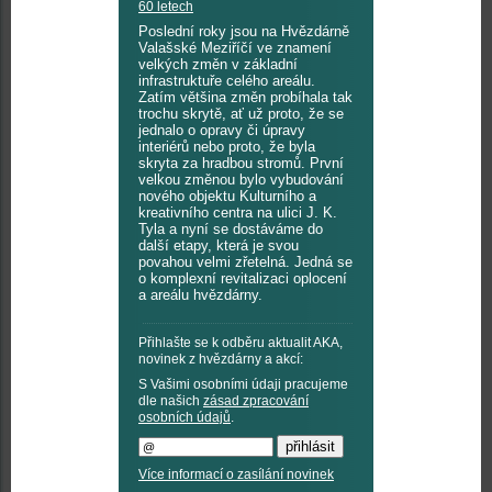
60 letech
Poslední roky jsou na Hvězdárně
Valašské Meziříčí ve znamení
velkých změn v základní
infrastruktuře celého areálu.
Zatím většina změn probíhala tak
trochu skrytě, ať už proto, že se
jednalo o opravy či úpravy
interiérů nebo proto, že byla
skryta za hradbou stromů. První
velkou změnou bylo vybudování
nového objektu Kulturního a
kreativního centra na ulici J. K.
Tyla a nyní se dostáváme do
další etapy, která je svou
povahou velmi zřetelná. Jedná se
o komplexní revitalizaci oplocení
a areálu hvězdárny.
Přihlašte se k odběru aktualit AKA,
novinek z hvězdárny a akcí:
S Vašimi osobními údaji pracujeme
dle našich
zásad zpracování
osobních údajů
.
Více informací o zasílání novinek