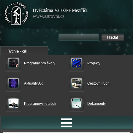
Hvězdárna Valašské Meziříčí
www.astrovm.cz
Programy pro školy
Projekty
Aktuality AK
Cestovní ruch
Programový letáček
Dokumenty