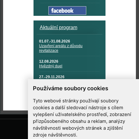
Aktuální program
01.07.-31.08.2026
Uzavření areálu z důvodu
revitalizace
12.08.2026
Hvězdný duel
27.-29.11.2026
KOSMONAUTIKA, RAKETOVÁ
TECHNIKA A KOSMICKÉ
Používáme soubory cookies
TECHNOLOGIE
Tyto webové stránky používají soubory
cookies a další sledovací nástroje s cílem
vylepšení uživatelského prostředí, zobrazení
přizpůsobeného obsahu a reklam, analýzy
návštěvnosti webových stránek a zjištění
zdroje návštěvnosti.