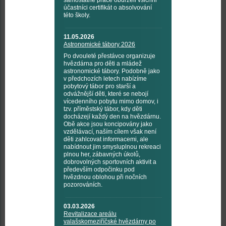
samostatné práce obdrželi všichni
účastníci certifikát o absolvování
této školy.
11.05.2026
Astronomické tábory 2026
Po dvouleté přestávce organizuje
hvězdárna pro děti a mládež
astronomické tábory. Podobně jako
v předchozích letech nabízíme
pobytový tábor pro starší a
odvážnější děti, které se nebojí
vícedenního pobytu mimo domov, i
tzv. příměstský tábor, kdy děti
docházejí každý den na hvězdárnu.
Obě akce jsou koncipovány jako
vzdělávací, naším cílem však není
děti zahlcovat informacemi, ale
nabídnout jim smysluplnou rekreaci
plnou her, zábavných úkolů,
dobrovolných sportovních aktivit a
především odpočinku pod
hvězdnou oblohou při nočních
pozorováních.
03.03.2026
Revitalizace areálu
valašskomeziříčské hvězdárny po