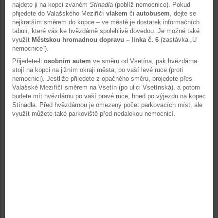
najdete ji na kopci zvaném
Stínadla
(poblíž nemocnice). Pokud
přijedete do Valašského Meziříčí
vlakem
či
autobusem
, dejte se
nejkratším směrem do kopce – ve městě je dostatek informačních
tabulí, které vás ke hvězdárně spolehlivě dovedou. Je možné také
využít
Městskou hromadnou dopravu – linka č. 6
(zastávka „U
nemocnice“).
Přijedete-li
osobním autem
ve směru od Vsetína, pak hvězdárna
stojí na kopci na jižním okraji města, po vaší levé ruce (proti
nemocnici). Jestliže přijedete z opačného směru, projedete přes
Valašské Meziříčí směrem na Vsetín (po ulici Vsetínská), a potom
budete mít hvězdárnu po vaší pravé ruce, hned po výjezdu na kopec
Stínadla. Před hvězdárnou je omezený počet parkovacích míst, ale
využít můžete také parkoviště před nedalekou nemocnicí.