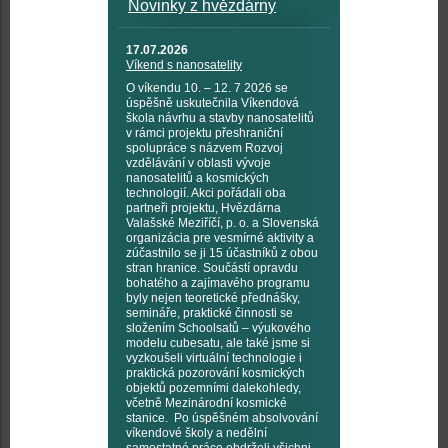
Novinky z hvězdárny
17.07.2026
Víkend s nanosatelity
O víkendu 10. – 12. 7 2026 se
úspěšně uskutečnila Víkendová
škola návrhu a stavby nanosatelitů
v rámci projektu přeshraniční
spolupráce s názvem Rozvoj
vzdělávání v oblasti vývoje
nanosatelitů a kosmických
technologií. Akci pořádali oba
partneři projektu, Hvězdárna
Valašské Meziříčí, p. o. a Slovenská
organizácia pre vesmírné aktivity a
zúčastnilo se ji 15 účastníků z obou
stran hranice. Součástí opravdu
bohatého a zajímavého programu
byly nejen teoretické přednášky,
semináře, praktické činnosti se
složením Schoolsatů – výukového
modelu cubesatu, ale také jsme si
vyzkoušeli virtuální technologie i
praktická pozorování kosmických
objektů pozemními dalekohledy,
včetně Mezinárodní kosmické
stanice. Po úspěšném absolvování
víkendové školy a nedělní