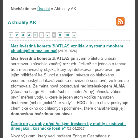
Nacházíte se:
Úvodní
»
Aktuality AK
Aktuality AK
1
2
3
4
5
6
7
8
9
10
»
Mezihvězdná kometa 3I/ATLAS vznikla v systému mnohem
chladnějším než ten náš
[24.04.2026]
Mezihvězdná kometa 3I/ATLAS
při svém průletu Sluneční
soustavou způsobila značný rozruch. Jelikož se jednalo o teprve
třetí mezihvězdný objekt, který byl detekován, pozorování při
jejím přiblížení ke Slunci a zahájení návratu do hlubokého
vesmíru poskytla lákavá vodítka o hvězdné soustavě, ve které se
zformovala. Zejména nová pozorování
radioteleskopem ALMA
(Atacama Large Millimeter/submillimeter Array) přinesla vůbec
první měření vody, u které je jeden atom vodíku nahrazen
deuteriem (neboli „polotěžké vody“ –
HDO
). Tento objev poskytuje
chemické okno do chladných podmínek, které charakterizují její
domovskou hvězdnou soustavu
.
Černé díry z doby před Velkým třeskem by mohly existovat i
dnes jako „kosmické fosilie“
[22.04.2026]
Nový výzkum, který vedl profesor Enrique Gaztañaga z