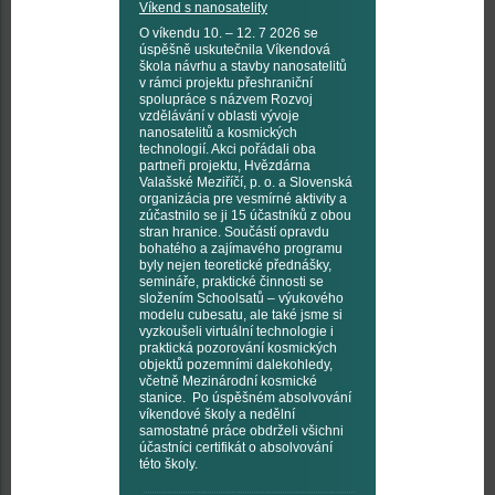
Víkend s nanosatelity
O víkendu 10. – 12. 7 2026 se
úspěšně uskutečnila Víkendová
škola návrhu a stavby nanosatelitů
v rámci projektu přeshraniční
spolupráce s názvem Rozvoj
vzdělávání v oblasti vývoje
nanosatelitů a kosmických
technologií. Akci pořádali oba
partneři projektu, Hvězdárna
Valašské Meziříčí, p. o. a Slovenská
organizácia pre vesmírné aktivity a
zúčastnilo se ji 15 účastníků z obou
stran hranice. Součástí opravdu
bohatého a zajímavého programu
byly nejen teoretické přednášky,
semináře, praktické činnosti se
složením Schoolsatů – výukového
modelu cubesatu, ale také jsme si
vyzkoušeli virtuální technologie i
praktická pozorování kosmických
objektů pozemními dalekohledy,
včetně Mezinárodní kosmické
stanice. Po úspěšném absolvování
víkendové školy a nedělní
samostatné práce obdrželi všichni
účastníci certifikát o absolvování
této školy.