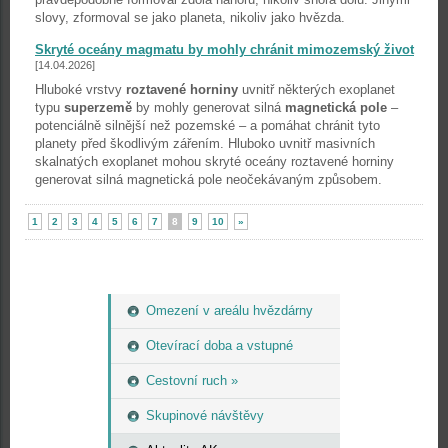
slovy, zformoval se jako planeta, nikoliv jako hvězda.
Skryté oceány magmatu by mohly chránit mimozemský život
[14.04.2026]
Hluboké vrstvy
roztavené horniny
uvnitř některých exoplanet
typu
superzemě
by mohly generovat silná
magnetická pole
–
potenciálně silnější než pozemské – a pomáhat chránit tyto
planety před škodlivým zářením. Hluboko uvnitř masivních
skalnatých exoplanet mohou skryté oceány roztavené horniny
generovat silná magnetická pole neočekávaným způsobem.
1
2
3
4
5
6
7
8
9
10
»
Omezení v areálu hvězdárny
Otevírací doba a vstupné
Cestovní ruch »
Skupinové návštěvy