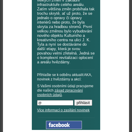
velkých změn v základní
infrastruktuře celého areálu.
Zatím většina změn probíhala tak
trochu skrytě, ať už proto, že se
jednalo o opravy či úpravy
interiérů nebo proto, že byla
skryta za hradbou stromů. První
velkou změnou bylo vybudování
nového objektu Kulturního a
kreativního centra na ulici J. K.
Tyla a nyní se dostáváme do
další etapy, která je svou
povahou velmi zřetelná. Jedná se
o komplexní revitalizaci oplocení
a areálu hvězdárny.
Přihlašte se k odběru aktualit AKA,
novinek z hvězdárny a akcí:
S Vašimi osobními údaji pracujeme
dle našich
zásad zpracování
osobních údajů
.
Více informací o zasílání novinek