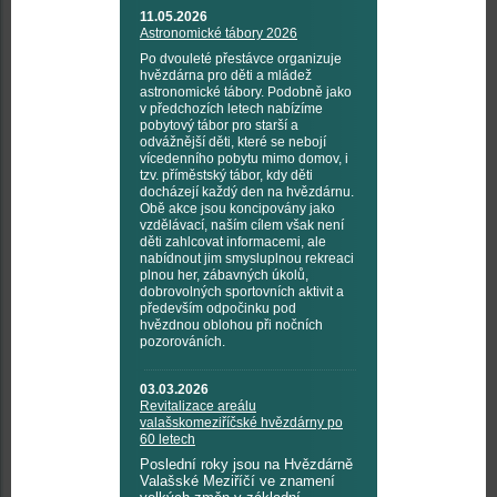
11.05.2026
Astronomické tábory 2026
Po dvouleté přestávce organizuje
hvězdárna pro děti a mládež
astronomické tábory. Podobně jako
v předchozích letech nabízíme
pobytový tábor pro starší a
odvážnější děti, které se nebojí
vícedenního pobytu mimo domov, i
tzv. příměstský tábor, kdy děti
docházejí každý den na hvězdárnu.
Obě akce jsou koncipovány jako
vzdělávací, naším cílem však není
děti zahlcovat informacemi, ale
nabídnout jim smysluplnou rekreaci
plnou her, zábavných úkolů,
dobrovolných sportovních aktivit a
především odpočinku pod
hvězdnou oblohou při nočních
pozorováních.
03.03.2026
Revitalizace areálu
valašskomeziříčské hvězdárny po
60 letech
Poslední roky jsou na Hvězdárně
Valašské Meziříčí ve znamení