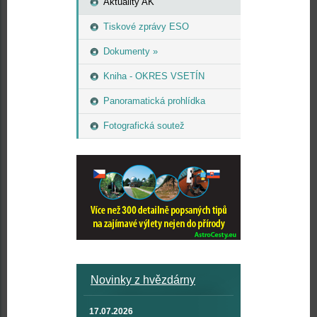
Aktuality AK
Tiskové zprávy ESO
Dokumenty »
Kniha - OKRES VSETÍN
Panoramatická prohlídka
Fotografická soutež
Novinky z hvězdárny
17.07.2026