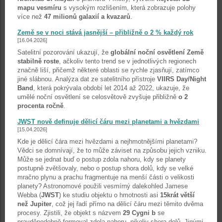
mapu vesmíru
s vysokým rozlišením, která zobrazuje polohy
více než
47 milionů galaxií a kvazarů
.
Země se v noci stává jasnější – přibližně o 2 % každý rok
[16.04.2026]
Satelitní pozorování ukazují, že
globální noční osvětlení Země
stabilně roste
, ačkoliv tento trend se v jednotlivých regionech
značně liší, přičemž některé oblasti se rychle zjasňují, zatímco
jiné slábnou. Analýza dat ze satelitního přístroje
VIIRS Day/Night
Band
, která pokrývala období let 2014 až 2022, ukazuje, že
umělé noční osvětlení se celosvětově zvyšuje přibližně
o 2
procenta ročně
.
JWST nově definuje dělicí čáru mezi planetami a hvězdami
[15.04.2026]
Kde je dělicí čára mezi hvězdami a nejhmotnějšími planetami?
Vědci se domnívají, že to může záviset na způsobu jejich vzniku.
Může se jednat buď o postup zdola nahoru, kdy se planety
postupně zvětšovaly, nebo o postup shora dolů, kdy se velké
mračno plynu a prachu fragmentuje na menší části o velikosti
planety? Astronomové použili vesmírný dalekohled Jamese
Webba (
JWST
) ke studiu objektu o hmotnosti asi
15krát větší
než Jupiter
, což jej řadí přímo na dělicí čáru mezi těmito dvěma
procesy. Zjistili, že objekt s názvem
29 Cygni b
se
pravděpodobně formoval zdola nahoru, nikoliv shora dolů. Jinými