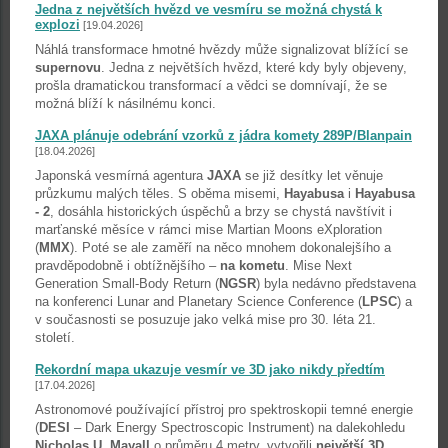
Jedna z největších hvězd ve vesmíru se možná chystá k
explozi
[19.04.2026]
Náhlá transformace hmotné hvězdy může signalizovat blížící se
supernovu
. Jedna z největších hvězd, které kdy byly objeveny,
prošla dramatickou transformací a vědci se domnívají, že se
možná blíží k násilnému konci.
JAXA plánuje odebrání vzorků z jádra komety 289P/Blanpain
[18.04.2026]
Japonská vesmírná agentura
JAXA
se již desítky let věnuje
průzkumu malých těles. S oběma misemi,
Hayabusa
i
Hayabusa
- 2
, dosáhla historických úspěchů a brzy se chystá navštívit i
marťanské měsíce v rámci mise Martian Moons eXploration
(
MMX
). Poté se ale zaměří na něco mnohem dokonalejšího a
pravděpodobně i obtížnějšího –
na kometu
. Mise Next
Generation Small-Body Return (
NGSR
) byla nedávno představena
na konferenci Lunar and Planetary Science Conference (
LPSC
) a
v současnosti se posuzuje jako velká mise pro 30. léta 21.
století.
Rekordní mapa ukazuje vesmír ve 3D jako nikdy předtím
[17.04.2026]
Astronomové používající přístroj pro spektroskopii temné energie
(
DESI
– Dark Energy Spectroscopic Instrument) na dalekohledu
Nicholas U. Mayall
o průměru 4 metry, vytvořili
největší 3D