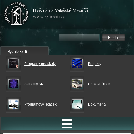
Hvězdárna Valašské Meziříčí
www.astrovm.cz
Programy pro školy
Projekty
Aktuality AK
Cestovní ruch
Programový letáček
Dokumenty