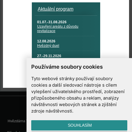
Aktuální program
01.07.-31.08.2026
Uzavření areálu z důvodu
revitalizace
12.08.2026
Hvězdný duel
27.-29.11.2026
KOSMONAUTIKA, RAKETOVÁ
TECHNIKA A KOSMICKÉ
Používáme soubory cookies
TECHNOLOGIE
Tyto webové stránky používají soubory
cookies a další sledovací nástroje s cílem
vylepšení uživatelského prostředí, zobrazení
přizpůsobeného obsahu a reklam, analýzy
návštěvnosti webových stránek a zjištění
zdroje návštěvnosti.
Hvězdárna Valašské Meziříčí, příspěvková organizace, Vsetínská 78, 757
SOUHLASÍM
01 Valašské Meziříčí