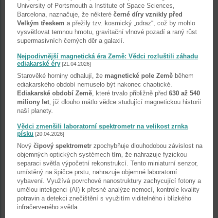
University of Portsmouth a Institute of Space Sciences,
Barcelona, naznačuje, že některé
černé díry vznikly před
Velkým třeskem
a přežily tzv. kosmický „odraz“, což by mohlo
vysvětlovat temnou hmotu, gravitační vlnové pozadí a raný růst
supermasivních černých děr a galaxií.
Nejpodivnější magnetická éra Země: Vědci rozluštili záhadu
ediakarské éry
[21.04.2026]
Starověké horniny odhalují, že
magnetické pole Země
během
ediakarského období nemuselo být nakonec chaotické.
Ediakarské období Země
, které trvalo přibližně před
630 až 540
miliony let
, již dlouho mátlo vědce studující magnetickou historii
naší planety.
Vědci zmenšili laboratorní spektrometr na velikost zrnka
písku
[20.04.2026]
Nový
čipový spektrometr
zpochybňuje dlouhodobou závislost na
objemných optických systémech tím, že nahrazuje fyzickou
separaci světla výpočetní rekonstrukcí. Tento miniaturní senzor,
umístěný na špičce prstu, nahrazuje objemné laboratorní
vybavení. Využívá povrchové nanostruktury zachycující fotony a
umělou inteligenci (AI) k přesné analýze nemocí, kontrole kvality
potravin a detekci znečištění s využitím viditelného i blízkého
infračerveného světla.