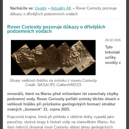
Nacházíte se:
Úvodní
»
Aktuality AK
»
Rover Curiosity pozoruje
důkazy o dřívějších podzemních vodách
Rover Curiosity pozoruje důkazy o dřívějších
podzemních vodách
26.02.2026
Tyto
hrbolaté
uzlíky
vznikly z
Útvary velikosti hrášku na snímku z roveru Curiosity
Credit: NASA/JPL-Caltech/MSSS
minerálů, které na Marsu před miliardami let zanechaly zbytky
podzemní vody. Rover Curiosity pořídil snímky těchto útvarů o
velikosti hrášku při průzkumu geologických formací struktur
zvaných „boxwork“ 21. srpna 2025.
Kopcovitá krajina, která při pohledu z oběžné dráhy vypadá jako
pavučiny, skrývá stopy k historii vody na starověkém Marsu. Asi
šest měsíců zkoumal rover Curiosity oblast plnou geologických