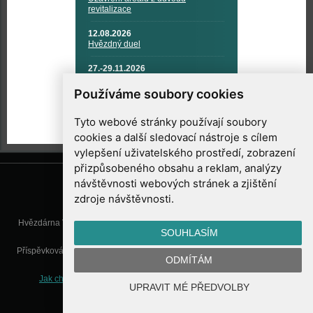
revitalizace
12.08.2026
Hvězdný duel
27.-29.11.2026
KOSMONAUTIKA, RAKETOVÁ
TECHNIKA A KOSMICKÉ
Používáme soubory cookies
TECHNOLOGIE
Tyto webové stránky používají soubory
cookies a další sledovací nástroje s cílem
vylepšení uživatelského prostředí, zobrazení
přizpůsobeného obsahu a reklam, analýzy
návštěvnosti webových stránek a zjištění
zdroje návštěvnosti.
Hvězdárna Valašské Meziříčí, příspěvková organizace, Vsetínská 78, 757
SOUHLASÍM
01 Valašské Meziříčí
Příspěvková organizace Zlínského kraje. Telefon:
571 611 928
, Mobil:
777
ODMÍTÁM
277 134
, E-mail:
info@astrovm.cz
Jak chráníme Vaše osobní údaje
|
Nastavení cookies
| Vyrobil:
UPRAVIT MÉ PŘEDVOLBY
WebConsult.cz