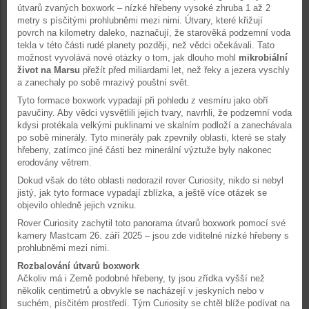
útvarů zvaných boxwork – nízké hřebeny vysoké zhruba 1 až 2
metry s písčitými prohlubněmi mezi nimi. Útvary, které křižují
povrch na kilometry daleko, naznačují, že starověká podzemní voda
tekla v této části rudé planety později, než vědci očekávali. Tato
možnost vyvolává nové otázky o tom, jak dlouho mohl
mikrobiální
život na Marsu
přežít před miliardami let, než řeky a jezera vyschly
a zanechaly po sobě mrazivý pouštní svět.
Tyto formace boxwork vypadají při pohledu z vesmíru jako obří
pavučiny. Aby vědci vysvětlili jejich tvary, navrhli, že podzemní voda
kdysi protékala velkými puklinami ve skalním podloží a zanechávala
po sobě minerály. Tyto minerály pak zpevnily oblasti, které se staly
hřebeny, zatímco jiné části bez minerální výztuže byly nakonec
erodovány větrem.
Dokud však do této oblasti nedorazil rover Curiosity, nikdo si nebyl
jistý, jak tyto formace vypadají zblízka, a ještě více otázek se
objevilo ohledně jejich vzniku.
Rover Curiosity zachytil toto panorama útvarů boxwork pomocí své
kamery Mastcam 26. září 2025 – jsou zde viditelné nízké hřebeny s
prohlubněmi mezi nimi.
Rozbalování útvarů boxwork
Ačkoliv má i Země podobné hřebeny, ty jsou zřídka vyšší než
několik centimetrů a obvykle se nacházejí v jeskyních nebo v
suchém, písčitém prostředí. Tým Curiosity se chtěl blíže podívat na