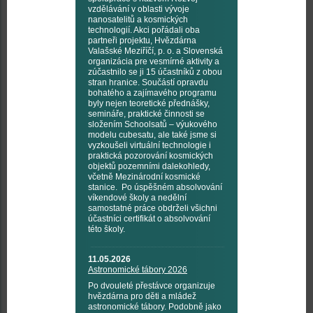
vzdělávání v oblasti vývoje
nanosatelitů a kosmických
technologií. Akci pořádali oba
partneři projektu, Hvězdárna
Valašské Meziříčí, p. o. a Slovenská
organizácia pre vesmírné aktivity a
zúčastnilo se ji 15 účastníků z obou
stran hranice. Součástí opravdu
bohatého a zajímavého programu
byly nejen teoretické přednášky,
semináře, praktické činnosti se
složením Schoolsatů – výukového
modelu cubesatu, ale také jsme si
vyzkoušeli virtuální technologie i
praktická pozorování kosmických
objektů pozemními dalekohledy,
včetně Mezinárodní kosmické
stanice. Po úspěšném absolvování
víkendové školy a nedělní
samostatné práce obdrželi všichni
účastníci certifikát o absolvování
této školy.
11.05.2026
Astronomické tábory 2026
Po dvouleté přestávce organizuje
hvězdárna pro děti a mládež
astronomické tábory. Podobně jako