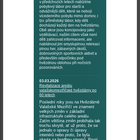
v předchozích letech nabízíme
pobytový tábor pro starší a
odvážnější děti, které se nebojí
vícedenního pobytu mimo domov, i
tzv. příměstský tábor, kdy děti
docházejí každý den na hvězdárnu.
Obě akce jsou koncipovány jako
vzdělávací, naším cílem však není
děti zahlcovat informacemi, ale
nabídnout jim smysluplnou rekreaci
plnou her, zábavných úkolů,
dobrovolných sportovních aktivit a
především odpočinku pod
hvězdnou oblohou při nočních
pozorováních.
03.03.2026
Revitalizace areálu
valašskomeziříčské hvězdárny po
60 letech
Poslední roky jsou na Hvězdárně
Valašské Meziříčí ve znamení
velkých změn v základní
infrastruktuře celého areálu.
Zatím většina změn probíhala tak
trochu skrytě, ať už proto, že se
jednalo o opravy či úpravy
interiérů nebo proto, že byla
skryta za hradbou stromů. První