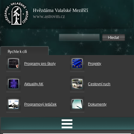
Hvězdárna Valašské Meziříčí
www.astrovm.cz
Programy pro školy
Projekty
Aktuality AK
Cestovní ruch
Programový letáček
Dokumenty