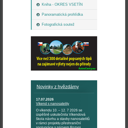
Kniha - OKRES VSETÍN
Panoramatická prohlídka
Fotografická soutež
Novinky z hvězdárny
17.07.2026
Víkend s nanosatelity
O víkendu 10. – 12. 7 2026 se
úspěšně uskutečnila Víkendová
škola návrhu a stavby nanosatelitů
v rámci projektu přeshraniční
spolupráce s názvem Rozvoj