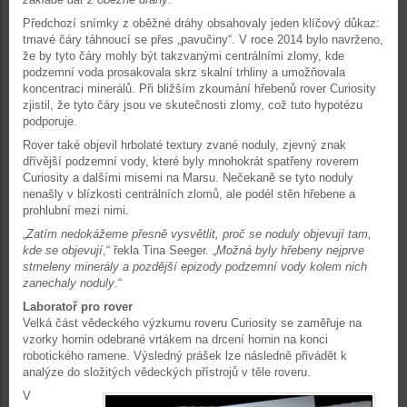
Předchozí snímky z oběžné dráhy obsahovaly jeden klíčový důkaz:
tmavé čáry táhnoucí se přes „pavučiny“. V roce 2014 bylo navrženo,
že by tyto čáry mohly být takzvanými centrálními zlomy, kde
podzemní voda prosakovala skrz skalní trhliny a umožňovala
koncentraci minerálů. Při bližším zkoumání hřebenů rover Curiosity
zjistil, že tyto čáry jsou ve skutečnosti zlomy, což tuto hypotézu
podporuje.
Rover také objevil hrbolaté textury zvané noduly, zjevný znak
dřívější podzemní vody, které byly mnohokrát spatřeny roverem
Curiosity a dalšími misemi na Marsu. Nečekaně se tyto noduly
nenašly v blízkosti centrálních zlomů, ale podél stěn hřebene a
prohlubní mezi nimi.
„
Zatím nedokážeme přesně vysvětlit, proč se noduly objevují tam,
kde se objevují
,“ řekla Tina Seeger. „
Možná byly hřebeny nejprve
stmeleny minerály a pozdější epizody podzemní vody kolem nich
zanechaly noduly
.“
Laboratoř pro rover
Velká část vědeckého výzkumu roveru Curiosity se zaměřuje na
vzorky hornin odebrané vrtákem na drcení hornin na konci
robotického ramene. Výsledný prášek lze následně přivádět k
analýze do složitých vědeckých přístrojů v těle roveru.
V