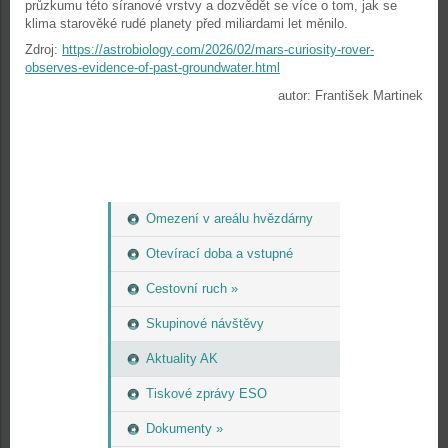
průzkumu této síranové vrstvy a dozvědět se více o tom, jak se
klima starověké rudé planety před miliardami let měnilo.
Zdroj:
https://astrobiology.com/2026/02/mars-curiosity-rover-
observes-evidence-of-past-groundwater.html
autor: František Martinek
Omezení v areálu hvězdárny
Otevírací doba a vstupné
Cestovní ruch »
Skupinové návštěvy
Aktuality AK
Tiskové zprávy ESO
Dokumenty »