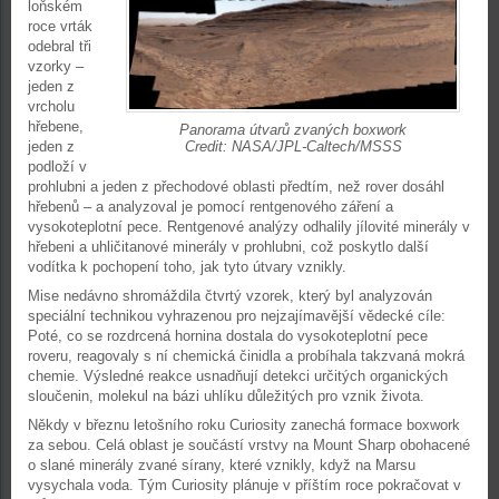
loňském
roce vrták
odebral tři
vzorky –
jeden z
vrcholu
hřebene,
Panorama útvarů zvaných boxwork
jeden z
Credit: NASA/JPL-Caltech/MSSS
podloží v
prohlubni a jeden z přechodové oblasti předtím, než rover dosáhl
hřebenů – a analyzoval je pomocí rentgenového záření a
vysokoteplotní pece. Rentgenové analýzy odhalily jílovité minerály v
hřebeni a uhličitanové minerály v prohlubni, což poskytlo další
vodítka k pochopení toho, jak tyto útvary vznikly.
Mise nedávno shromáždila čtvrtý vzorek, který byl analyzován
speciální technikou vyhrazenou pro nejzajímavější vědecké cíle:
Poté, co se rozdrcená hornina dostala do vysokoteplotní pece
roveru, reagovaly s ní chemická činidla a probíhala takzvaná mokrá
chemie. Výsledné reakce usnadňují detekci určitých organických
sloučenin, molekul na bázi uhlíku důležitých pro vznik života.
Někdy v březnu letošního roku Curiosity zanechá formace boxwork
za sebou. Celá oblast je součástí vrstvy na Mount Sharp obohacené
o slané minerály zvané sírany, které vznikly, když na Marsu
vysychala voda. Tým Curiosity plánuje v příštím roce pokračovat v