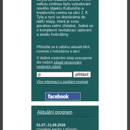
velkou změnou bylo vybudování
nového objektu Kulturního a
kreativního centra na ulici J. K.
Tyla a nyní se dostáváme do
další etapy, která je svou
povahou velmi zřetelná. Jedná se
o komplexní revitalizaci oplocení
a areálu hvězdárny.
Přihlašte se k odběru aktualit AKA,
novinek z hvězdárny a akcí:
S Vašimi osobními údaji pracujeme
dle našich
zásad zpracování
osobních údajů
.
Více informací o zasílání novinek
Aktuální program
01.07.-31.08.2026
Uzavření areálu z důvodu