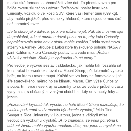
marťanské formace a shromáždit více dat. To představovalo pro
řidiče roveru skutečnou výzvu: Potřebovali poslat instrukce
Curiosity, vozidlu o velikosti SUV, které váží téměř tunu (899 kg),
aby mohlo přejíždět přes vrcholky hřebenů, které nejsou o moc širší
než samotný rover.
„
Je to skoro jako dálnice, po které můžeme jet. Pak ale musíme sjet
do prohlubní, kde si musíme dávat pozor na to, aby kola Curiosity
neprokluzovala nebo aby v písku mohla zatáčet
,“ řekla systémová
inženýrka Ashley Stroupe z Laboratoře tryskového pohonu NASA v
jižní Kalifornii, která Curiosity postavila a vede misi. „
Řešení
vždycky existuje. Stačí jen vyzkoušet různé cesty
.“
Pro vědce je výzvou sestavit skládačku, jak mohla tak rozsáhlá síť
konstrukcí boxwork existovat na Mount Sharp, pět kilometrů vysoké
hoře, na kterou rover stoupá. Každá vrstva hory se formovala v jiné
éře starověkého, měnícího se klimatu Marsu. Čím výše Curiosity
stoupá, tím více nese krajina známky toho, že voda v průběhu času
vysychala, s občasnými vlhkými obdobími, kdy se vracely řeky a
jezera.
„
Pozorování krystalů tak vysoko na hoře Mount Sharp naznačuje, že
hladina podzemní vody musela být docela vysoko
,“ řekla Tina
Seeger z Rice University v Houstonu, jedna z vědkyň mise
vedoucích výzkumu krystalů. „
A to znamená, že voda potřebná k
udržení života mohla vydržet mnohem déle, než jsme si mysleli na
základě dat z oběžné dráhy
.“