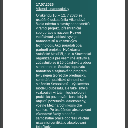
17.07.2026
Víkend s nanosatelity
O víkendu 10. – 12. 7 2026 se
úspěšně uskutečnila Víkendová
škola návrhu a stavby nanosatelitů
v rámci projektu přeshraniční
spolupráce s názvem Rozvoj
vzdělávání v oblasti vývoje
nanosatelitů a kosmických
technologií. Akci pořádali oba
partneři projektu, Hvězdárna
Valašské Meziříčí, p. o. a Slovenská
organizácia pre vesmírné aktivity a
zúčastnilo se ji 15 účastníků z obou
stran hranice. Součástí opravdu
bohatého a zajímavého programu
byly nejen teoretické přednášky,
semináře, praktické činnosti se
složením Schoolsatů – výukového
modelu cubesatu, ale také jsme si
vyzkoušeli virtuální technologie i
praktická pozorování kosmických
objektů pozemními dalekohledy,
včetně Mezinárodní kosmické
stanice. Po úspěšném absolvování
víkendové školy a nedělní
samostatné práce obdrželi všichni
účastníci certifikát o absolvování
této školy.