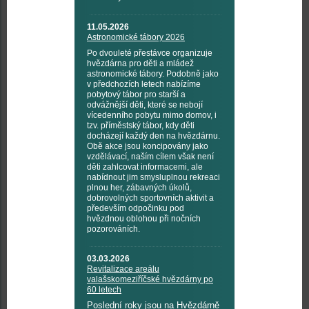
11.05.2026
Astronomické tábory 2026
Po dvouleté přestávce organizuje
hvězdárna pro děti a mládež
astronomické tábory. Podobně jako
v předchozích letech nabízíme
pobytový tábor pro starší a
odvážnější děti, které se nebojí
vícedenního pobytu mimo domov, i
tzv. příměstský tábor, kdy děti
docházejí každý den na hvězdárnu.
Obě akce jsou koncipovány jako
vzdělávací, naším cílem však není
děti zahlcovat informacemi, ale
nabídnout jim smysluplnou rekreaci
plnou her, zábavných úkolů,
dobrovolných sportovních aktivit a
především odpočinku pod
hvězdnou oblohou při nočních
pozorováních.
03.03.2026
Revitalizace areálu
valašskomeziříčské hvězdárny po
60 letech
Poslední roky jsou na Hvězdárně