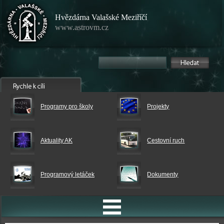
Hvězdárna Valašské Meziříčí
www.astrovm.cz
Programy pro školy
Projekty
Aktuality AK
Cestovní ruch
Programový letáček
Dokumenty