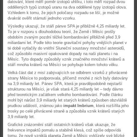
datování, které měří poměr izotopů uhlíku, i toto měří rozpad dvou
oddělených typů izotopů uranu na dva oddělené typy izotopů olova.
Vzhledem k tomu, že jejich poločasy rozpadu se liší, je možné
dvakrát ověřit stárnutí jednoho vzorku.
Výsledky ukazují, že stáří pánve SPA je přibližně 4,25 miliardy let.
To je v rozporu s dlouhodobou teorií, že Země i Měsíc prošly
obdobím zvaným pozdní těžké bombardování přibližně před 3,9
miliardami let. Podle této teorie gravitační pohyby vnějších planet v
té době vytlačily do vnitřní Sluneční soustavy množství asteroidů,
což způsobilo masivní opakované dopady na naši planetu i na
Měsíc. Tyto dopady způsobily vznik značného množství kráterů a
stáří mnoha kráterů na Měsíci se pohybuje kolem tohoto věku.
Velká část dat z misí zabývajících se odběrem vzorků z přivrácené
strany Měsíce to podporovala, přičemž mnohé z nich byly datovány
na 3,9 miliardy let. Pánev SPA, která je pravděpodobně nejstarší
strukturou na Měsíci, je však stará 4,25 miliardy let – tedy dávno
před teoretickým začátkem velkého bombardování. Podle článku
mohl být nárůst 3,9 miliardy let starých kráterů způsoben obzvláště
prudkou událostí, známou jako
impakt Imbrium
, která rozšířila jeho
trosky po celé přivrácené straně a způsobila vznik kráterů starých
3,9 miliardy let.
Grafické znázornění stáří ostatních kráterů však ukazuje, že
frekvence impaktů pomalu a stabilně klesá, což spíše odpovídá
tomu, že nově vzniklá planeta Země a Měsíc vyklízely své blízké