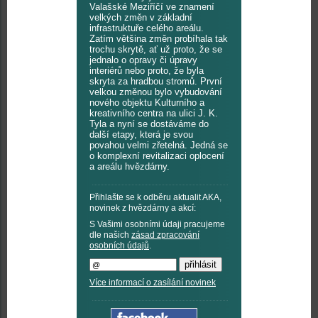
Valašské Meziříčí ve znamení
velkých změn v základní
infrastruktuře celého areálu.
Zatím většina změn probíhala tak
trochu skrytě, ať už proto, že se
jednalo o opravy či úpravy
interiérů nebo proto, že byla
skryta za hradbou stromů. První
velkou změnou bylo vybudování
nového objektu Kulturního a
kreativního centra na ulici J. K.
Tyla a nyní se dostáváme do
další etapy, která je svou
povahou velmi zřetelná. Jedná se
o komplexní revitalizaci oplocení
a areálu hvězdárny.
Přihlašte se k odběru aktualit AKA,
novinek z hvězdárny a akcí:
S Vašimi osobními údaji pracujeme
dle našich
zásad zpracování
osobních údajů
.
Více informací o zasílání novinek