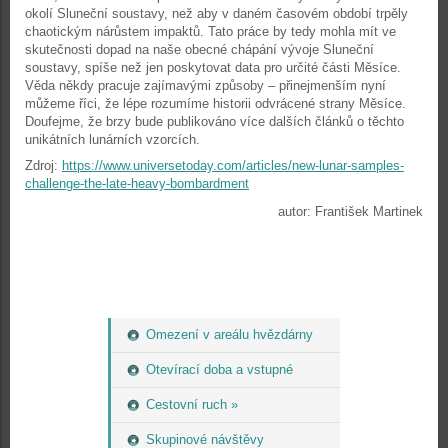
okolí Sluneční soustavy, než aby v daném časovém období trpěly
chaotickým nárůstem impaktů. Tato práce by tedy mohla mít ve
skutečnosti dopad na naše obecné chápání vývoje Sluneční
soustavy, spíše než jen poskytovat data pro určité části Měsíce.
Věda někdy pracuje zajímavými způsoby – přinejmenším nyní
můžeme říci, že lépe rozumíme historii odvrácené strany Měsíce.
Doufejme, že brzy bude publikováno více dalších článků o těchto
unikátních lunárních vzorcích.
Zdroj:
https://www.universetoday.com/articles/new-lunar-samples-
challenge-the-late-heavy-bombardment
autor: František Martinek
Omezení v areálu hvězdárny
Otevírací doba a vstupné
Cestovní ruch »
Skupinové návštěvy