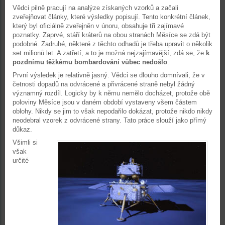
Vědci pilně pracují na analýze získaných vzorků a začali
zveřejňovat články, které výsledky popisují. Tento konkrétní článek,
který byl oficiálně zveřejněn v únoru, obsahuje tři zajímavé
poznatky. Zaprvé, stáří kráterů na obou stranách Měsíce se zdá být
podobné. Zadruhé, některé z těchto odhadů je třeba upravit o několik
set milionů let. A zatřetí, a to je možná nejzajímavější, zdá se, že
k
pozdnímu těžkému bombardování vůbec nedošlo
.
První výsledek je relativně jasný. Vědci se dlouho domnívali, že v
četnosti dopadů na odvrácené a přivrácené straně nebyl žádný
významný rozdíl. Logicky by k němu nemělo docházet, protože obě
poloviny Měsíce jsou v daném období vystaveny všem částem
oblohy. Nikdy se jim to však nepodařilo dokázat, protože nikdo nikdy
neodebral vzorek z odvrácené strany. Tato práce slouží jako přímý
důkaz.
Všimli si
však
určité