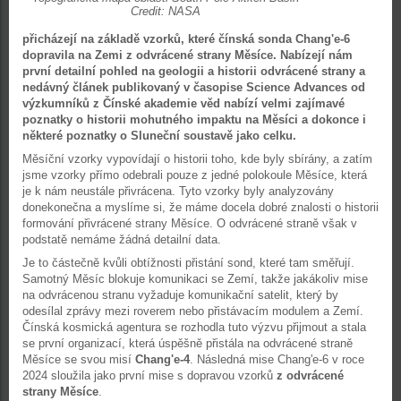
Credit: NASA
přicházejí na základě vzorků, které čínská sonda Chang'e-6
dopravila na Zemi z odvrácené strany Měsíce. Nabízejí nám
první detailní pohled na geologii a historii odvrácené strany a
nedávný článek publikovaný v časopise Science Advances od
výzkumníků z Čínské akademie věd nabízí velmi zajímavé
poznatky o historii mohutného impaktu na Měsíci a dokonce i
některé poznatky o Sluneční soustavě jako celku.
Měsíční vzorky vypovídají o historii toho, kde byly sbírány, a zatím
jsme vzorky přímo odebrali pouze z jedné polokoule Měsíce, která
je k nám neustále přivrácena. Tyto vzorky byly analyzovány
donekonečna a myslíme si, že máme docela dobré znalosti o historii
formování přivrácené strany Měsíce. O odvrácené straně však v
podstatě nemáme žádná detailní data.
Je to částečně kvůli obtížnosti přistání sond, které tam směřují.
Samotný Měsíc blokuje komunikaci se Zemí, takže jakákoliv mise
na odvrácenou stranu vyžaduje komunikační satelit, který by
odesílal zprávy mezi roverem nebo přistávacím modulem a Zemí.
Čínská kosmická agentura se rozhodla tuto výzvu přijmout a stala
se první organizací, která úspěšně přistála na odvrácené straně
Měsíce se svou misí
Chang'e-4
. Následná mise Chang'e-6 v roce
2024 sloužila jako první mise s dopravou vzorků
z odvrácené
strany Měsíce
.