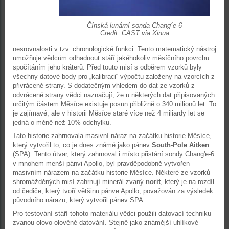
Čínská lunární sonda Chang´e-6
Credit: CAST via Xinua
nesrovnalosti v tzv. chronologické funkci. Tento matematický nástroj
umožňuje vědcům odhadnout stáří jakéhokoliv měsíčního povrchu
spočítáním jeho kráterů. Před touto misí s odběrem vzorků byly
všechny datové body pro „kalibraci“ výpočtu založeny na vzorcích z
přivrácené strany. S dodatečným vhledem do dat ze vzorků z
odvrácené strany vědci naznačují, že u některých dat připisovaných
určitým částem Měsíce existuje posun přibližně o 340 milionů let. To
je zajímavé, ale v historii Měsíce staré více než 4 miliardy let se
jedná o méně než 10% odchylku.
Tato historie zahrnovala masivní náraz na začátku historie Měsíce,
který vytvořil to, co je dnes známé jako pánev
South-Pole Aitken
(SPA). Tento útvar, který zahrnoval i místo přistání sondy Chang'e-6
v mnohem menší pánvi Apollo, byl pravděpodobně vytvořen
masivním nárazem na začátku historie Měsíce. Některé ze vzorků
shromážděných misí zahrnují minerál zvaný
norit
, který je na rozdíl
od čediče, který tvoří většinu pánve Apollo, považován za výsledek
původního nárazu, který vytvořil pánev SPA.
Pro testování stáří tohoto materiálu vědci použili datovací techniku
zvanou olovo-olověné datování. Stejně jako známější uhlíkové