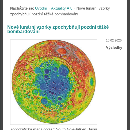
Nacházíte se:
Úvodní
»
Aktuality AK
»
Nové lunární vzorky
zpochybňují pozdní těžké bombardování
Nové lunární vzorky zpochybňují pozdní těžké
bombardování
18.02.2026
Výsledky
Topografická mapa oblasti South Pole-Aitken Basin