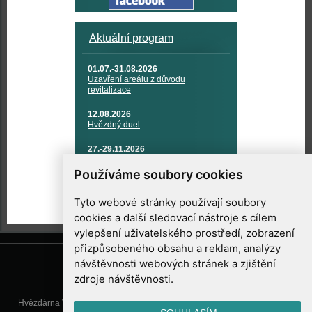
Aktuální program
01.07.-31.08.2026
Uzavření areálu z důvodu
revitalizace
12.08.2026
Hvězdný duel
27.-29.11.2026
KOSMONAUTIKA, RAKETOVÁ
TECHNIKA A KOSMICKÉ
Používáme soubory cookies
TECHNOLOGIE
Tyto webové stránky používají soubory
cookies a další sledovací nástroje s cílem
vylepšení uživatelského prostředí, zobrazení
přizpůsobeného obsahu a reklam, analýzy
návštěvnosti webových stránek a zjištění
zdroje návštěvnosti.
Hvězdárna Valašské Meziříčí, příspěvková organizace, Vsetínská 78, 757