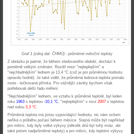
Graf 1 (zdroj dat: ČHMÚ) - průměrné měsíční teploty
Z obrázku je patrné, že během sledovaného období, dochází k
poměrně velkým změnám. Rozdíl mezi "nejteplejším" a
"nejchladnějším" lednem je 13,4 °C (což je pro průměrnou hodnotu
opravdu hodně). Je také vidět, že průměrná lednová teplota pomalu
roste - tečkovaná přímka. Pro vážnější závěry bychom však
potřebovali delší řadu měření.
"Nejchladnějším" lednem, ve vztahu k průměrné teplotě, byl leden
roku
1963
s teplotou
-10,1
°C
, "nejteplejším" v roce
2007
s teplotou
nad nulou
3,3
°C
.
Průměrná teplota má jistou vypovídající hodnotu, nic nám ovšem
neříká o průběhu počasí během měsíce. Stejná může být například
pro měsíc, kdy byly velké výkyvy (několik dnů byl tuhý mráz, ale
také potom nadprůměrné teploty) a pro měsíc, kdy teplotní výkyvy