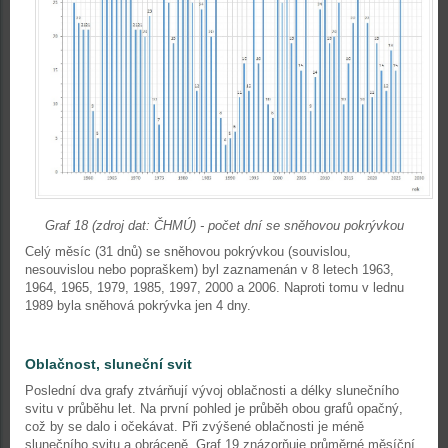
Graf 18 (zdroj dat: ČHMÚ) - počet dní se sněhovou pokrývkou
Celý měsíc (31 dnů) se sněhovou pokrývkou (souvislou,
nesouvislou nebo popraškem) byl zaznamenán v 8 letech 1963,
1964, 1965, 1979, 1985, 1997, 2000 a 2006. Naproti tomu v lednu
1989 byla sněhová pokrývka jen 4 dny.
Oblačnost, sluneční svit
Poslední dva grafy ztvárňují vývoj oblačnosti a délky slunečního
svitu v průběhu let. Na první pohled je průběh obou grafů opačný,
což by se dalo i očekávat. Při zvýšené oblačnosti je méně
slunečního svitu a obráceně. Graf 19 znázorňuje průměrné měsíční