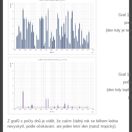
Graf 11 
poče
(den kdy je tep
(
Graf 12 
počet
(den kdy teplo
(T
Z grafů s počty dnů je vidět, že zatím žádný rok se během ledna
nevyskytl, podle očekávání, ani jeden letní den (natož tropický).