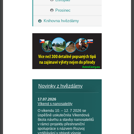
Prosinec
Knihovna hvězdárny
Novinky z hvězdárny
17.07.2026
Víkend s nanosatelity
O víkendu 10. – 12. 7 2026 se
úspěšně uskutečnila Víkendová
škola návrhu a stavby nanosatelitů
v rámci projektu přeshraniční
spolupráce s názvem Rozvoj
vzdělávání v oblasti vývoje