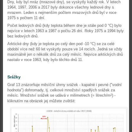
Dny, kdy byl mráz (mrazové dny), se vyskytly každý rok. V letech
1964, 1997, 2006 a 2017 byly dokonce všechny lednové dny s
mrazem. Leden s nejmenším počtem mrazových dnů byl v roce
1975 s počtem 11 dní.
Počet ledových dnů (kdy teplota během dne je stále pod 0 °C) bylo
nejvíce v letech 1963 a 1987 o počtu 26 dní. Roky 1975 a 1994 byly
bez ledových dnů.
Arktické dny (kdy je teplota po celý den pod -10 °C) se za celé
období více než 60 let vyskytly pouze ve 14 rocích. Jedná se vždy
maximálně jen o několik dnů za celý měsíc. Nejvíce arktických dnů
nastalo v roce 1963, kdy bylo těchto dnů 11.
Srážky
Graf 13 znázorňuje měsíční úhrny srážek - kapalné i pevné ("vodní
hodnota") dohromady, tj. celkové množství spadlých srážek za
měsíc. Množství srážek se udává v milimetrech (= litrech/m
) -
2
kliknutím na obrázek jej můžete zvětšit: