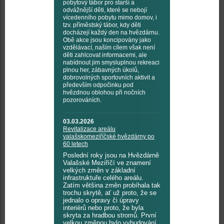
pobytový tábor pro starší a
odvážnější děti, které se nebojí
vícedenního pobytu mimo domov, i
tzv. příměstský tábor, kdy děti
docházejí každý den na hvězdárnu.
Obě akce jsou koncipovány jako
vzdělávací, naším cílem však není
děti zahlcovat informacemi, ale
nabídnout jim smysluplnou rekreaci
plnou her, zábavných úkolů,
dobrovolných sportovních aktivit a
především odpočinku pod
hvězdnou oblohou při nočních
pozorováních.
03.03.2026
Revitalizace areálu
valašskomeziříčské hvězdárny po
60 letech
Poslední roky jsou na Hvězdárně
Valašské Meziříčí ve znamení
velkých změn v základní
infrastruktuře celého areálu.
Zatím většina změn probíhala tak
trochu skrytě, ať už proto, že se
jednalo o opravy či úpravy
interiérů nebo proto, že byla
skryta za hradbou stromů. První
velkou změnou bylo vybudování