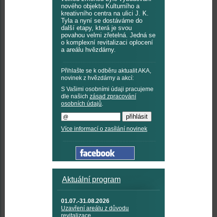
nového objektu Kulturního a
kreativního centra na ulici J. K.
Tyla a nyní se dostáváme do
další etapy, která je svou
povahou velmi zřetelná. Jedná se
o komplexní revitalizaci oplocení
a areálu hvězdárny.
Přihlašte se k odběru aktualit AKA,
novinek z hvězdárny a akcí:
S Vašimi osobními údaji pracujeme
dle našich
zásad zpracování
osobních údajů
.
Více informací o zasílání novinek
Aktuální program
01.07.-31.08.2026
Uzavření areálu z důvodu
revitalizace