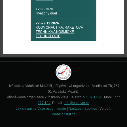
12.08.2026
Hvězdný duel
27.-29.11.2026
KOSMONAUTIKA, RAKETOVÁ
TECHNIKA A KOSMICKÉ
TECHNOLOGIE
Hvězdárna Valašské Meziříčí, příspěvková organizace, Vsetínská 78, 757
01 Valašské Meziříčí
Příspěvková organizace Zlínského kraje. Telefon:
571 611 928
, Mobil:
777
277 134
, E-mail:
info@astrovm.cz
Jak chráníme Vaše osobní údaje
|
Nastavení cookies
| Vyrobil:
WebConsult.cz