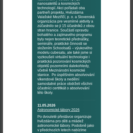
nanosatelitů a kosmických
technologií. Akci pořádali oba
partneři projektu, Hvězdárna
Valašské Meziříčí, p. o. a Slovenská
organizácia pre vesmírné aktivity a
zúčastnilo se ji 15 účastníků z obou
stran hranice. Součástí opravdu
bohatého a zajímavého programu
byly nejen teoretické přednášky,
semináře, praktické činnosti se
složením Schoolsatů – výukového
modelu cubesatu, ale také jsme si
vyzkoušeli virtuální technologie i
praktická pozorování kosmických
objektů pozemními dalekohledy,
včetně Mezinárodní kosmické
stanice. Po úspěšném absolvování
víkendové školy a nedělní
samostatné práce obdrželi všichni
účastníci certifikát o absolvování
této školy.
11.05.2026
Astronomické tábory 2026
Po dvouleté přestávce organizuje
hvězdárna pro děti a mládež
astronomické tábory. Podobně jako
v předchozích letech nabízíme