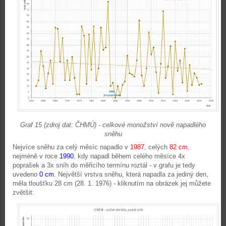
Graf 15 (zdroj dat: ČHMÚ) - celkové monožství nově napadlého
sněhu
Nejvíce sněhu za celý měsíc napadlo v
1987
, celých
82 cm
,
nejméně v roce
1990
, kdy napadl během celého měsíce 4x
poprašek a 3x sníh do měřicího termínu roztál - v grafu je tedy
uvedeno
0 cm
. Největší vrstva sněhu, která napadla za jediný den,
měla tloušťku 28 cm (28. 1. 1976) - kliknutím na obrázek jej můžete
zvětšit: