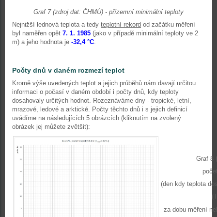
Graf 7 (zdroj dat: ČHMÚ) - přízemní minimální teploty
Nejnižší lednová teplota a tedy
teplotní rekord
od začátku měření
byl naměřen opět
7. 1. 1985
(jako v případě minimální teploty ve 2
m) a jeho hodnota je
-32,4
°C
.
Počty dnů v daném rozmezí teplot
Kromě výše uvedených teplot a jejich průběhů nám davají určitou
informaci o počasí v daném období i počty dnů, kdy teploty
dosahovaly určitých hodnot. Rozeznáváme dny - tropické, letní,
mrazové, ledové a arktické. Počty těchto dnů i s jejich definicí
uvádíme na následujících 5 obrázcích (kliknutím na zvolený
obrázek jej můžete zvětšit):
Graf 8 
počet
(den kdy teplota do
(
za dobu měření neb