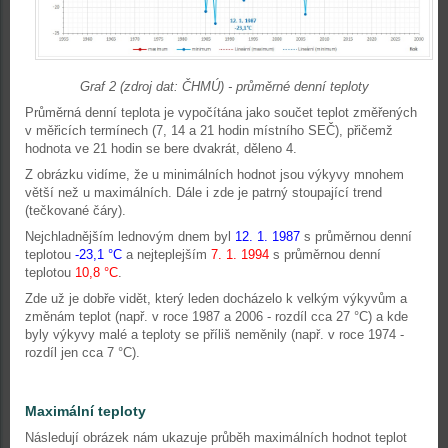
Graf 2 (zdroj dat: ČHMÚ) - průměrné denní teploty
Průměrná denní teplota je vypočítána jako součet teplot změřených
v měřicích termínech (7, 14 a 21 hodin místního SEČ), přičemž
hodnota ve 21 hodin se bere dvakrát, děleno 4.
Z obrázku vidíme, že u minimálních hodnot jsou výkyvy mnohem
větší než u maximálních. Dále i zde je patrný stoupající trend
(tečkované čáry).
Nejchladnějším lednovým dnem byl
12. 1. 1987
s průměrnou denní
teplotou
-23,1
°C
a nejteplejším
7. 1. 1994
s průměrnou denní
teplotou
10,8
°C
.
Zde už je dobře vidět, který leden docházelo k velkým výkyvům a
změnám teplot (např. v roce 1987 a 2006 - rozdíl cca 27 °C) a kde
byly výkyvy malé a teploty se příliš neměnily (např. v roce 1974 -
rozdíl jen cca 7 °C).
Maximální teploty
Následují obrázek nám ukazuje průběh maximálních hodnot teplot