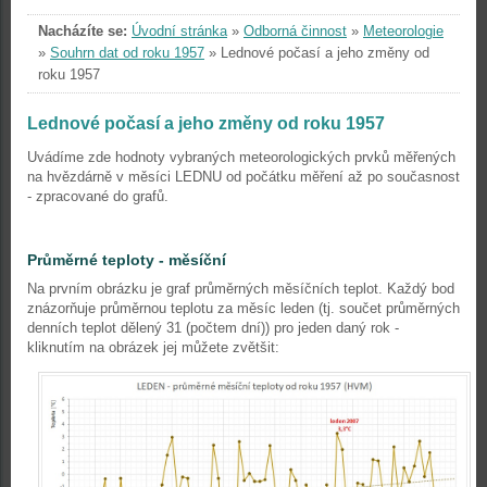
Nacházíte se:
Úvodní stránka
»
Odborná činnost
»
Meteorologie
»
Souhrn dat od roku 1957
»
Lednové počasí a jeho změny od
roku 1957
Lednové počasí a jeho změny od roku 1957
Uvádíme zde hodnoty vybraných meteorologických prvků měřených
na hvězdárně v měsíci LEDNU od počátku měření až po současnost
- zpracované do grafů.
Průměrné teploty - měsíční
Na prvním obrázku je graf průměrných měsíčních teplot. Každý bod
znázorňuje průměrnou teplotu za měsíc leden (tj. součet průměrných
denních teplot dělený 31 (počtem dní)) pro jeden daný rok -
kliknutím na obrázek jej můžete zvětšit: