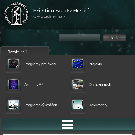
Hvězdárna Valašské Meziříčí
www.astrovm.cz
Programy pro školy
Projekty
Aktuality AK
Cestovní ruch
Programový letáček
Dokumenty