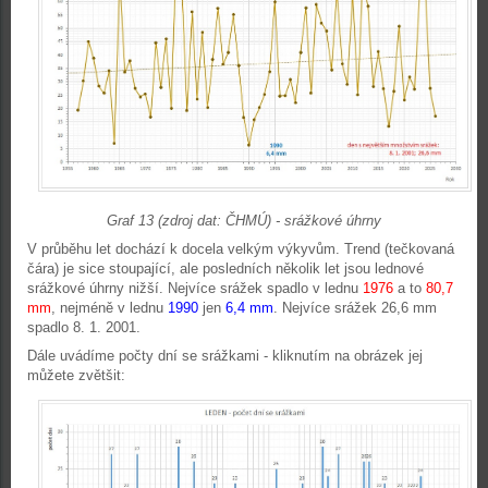
Graf 13 (zdroj dat: ČHMÚ) - srážkové úhrny
V průběhu let dochází k docela velkým výkyvům. Trend (tečkovaná
čára) je sice stoupající, ale posledních několik let jsou lednové
srážkové úhrny nižší. Nejvíce srážek spadlo v lednu
1976
a to
80,7
mm
, nejméně v lednu
1990
jen
6,4 mm
. Nejvíce srážek 26,6 mm
spadlo 8. 1. 2001.
Dále uvádíme počty dní se srážkami - kliknutím na obrázek jej
můžete zvětšit: