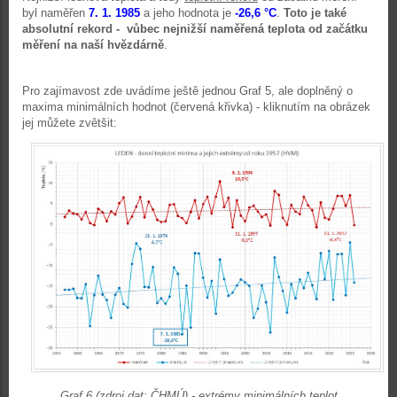
byl naměřen
7. 1. 1985
a jeho hodnota je
-26,6
°C
.
Toto je také
absolutní rekord - vůbec nejnižší naměřená teplota od začátku
měření na naší hvězdárně
.
Pro zajímavost zde uvádíme ještě jednou Graf 5, ale doplněný o
maxima minimálních hodnot (červená křivka) - kliknutím na obrázek
jej můžete zvětšit:
Graf 6 (zdroj dat: ČHMÚ) - extrémy minimálních teplot