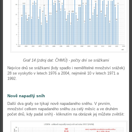
Graf 14 (zdroj dat: ČHMÚ) - počty dní se srážkami
Nejvíce dnů se srážkami (kdy spadlo i neměřitelné množství srážek)
28 se vyskytlo v letech 1976 a 2004, nejméně 10 v letech 1971 a
1992.
Nově napadlý sníh
Další dva grafy se týkají nově napadaného sněhu. V prvním,
množství celkem napadaného sněhu za celý měsíc a ve druhém
počet dnů, kdy padal sníh) - kliknutím na obrázek jej můžete zvětšit: