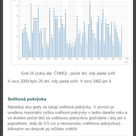
Graf 16 (zdroj dat: ČHMÚ) - počet dní, kdy padal sníh
V roce 2004 bylo 26 dní, kdy padal sníh. V roce 1962 jen 4.
Sněhová pokrývka
Následují dva grafy se týkají sněhové pokrývky. V prvním je
uvedena maximální výška sněhové pokrývky v lednu daného roku a
ve druhém počet dnů se sněhovou pokrývkou (počítáme i dny jen s
popraškem, tedy do 0,5 cm a nesouvislou sněhovou pokrývkou) -
kliknutím na obrázek jej můžete zvětšit: