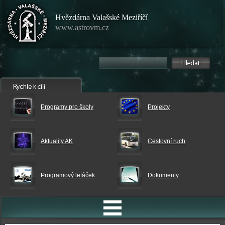
Hvězdárna Valašské Meziříčí
www.astrovm.cz
Programy pro školy
Projekty
Aktuality AK
Cestovní ruch
Programový letáček
Dokumenty