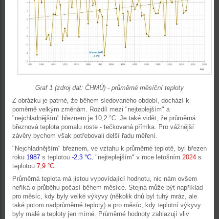
Graf 1 (zdroj dat: ČHMÚ) - průměrné měsíční teploty
Z obrázku je patrné, že během sledovaného období, dochází k
poměrně velkým změnám. Rozdíl mezi "nejteplejším" a
"nejchladnějším" březnem je 10,2 °C. Je také vidět, že průměrná
březnová teplota pomalu roste - tečkovaná přímka. Pro vážnější
závěry bychom však potřebovali delší řadu měření.
"Nejchladnějším" březnem, ve vztahu k průměrné teplotě, byl březen
roku
1987
s teplotou
-2,3
°C
, "nejteplejším" v roce letošním
2024
s
teplotou
7,9
°C
.
Průměrná teplota má jistou vypovídající hodnotu, nic nám ovšem
neříká o průběhu počasí během měsíce. Stejná může být například
pro měsíc, kdy byly velké výkyvy (několik dnů byl tuhý mráz, ale
také potom nadprůměrné teploty) a pro měsíc, kdy teplotní výkyvy
byly malé a teploty jen mírné. Průměrné hodnoty zahlazují vliv