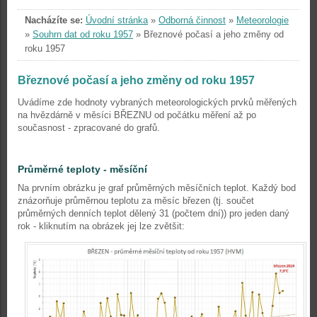
Nacházíte se:
Úvodní stránka
»
Odborná činnost
»
Meteorologie
»
Souhrn dat od roku 1957
»
Březnové počasí a jeho změny od
roku 1957
Březnové počasí a jeho změny od roku 1957
Uvádíme zde hodnoty vybraných meteorologických prvků měřených
na hvězdárně v měsíci BŘEZNU od počátku měření až po
současnost - zpracované do grafů.
Průměrné teploty - měsíční
Na prvním obrázku je graf průměrných měsíčních teplot. Každý bod
znázorňuje průměrnou teplotu za měsíc březen (tj. součet
průměrných denních teplot dělený 31 (počtem dní)) pro jeden daný
rok - kliknutím na obrázek jej lze zvětšit: