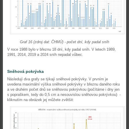
Graf 16 (zdroj dat: ČHMÚ) - počet dní, kdy padal sníh
V roce 1988 bylo v březnu 18 dní, kdy padal sníh. V letech 1989,
1991, 2014, 2019 a 2024 sníh nepadal vůbec.
Sněhová pokrývka
Následují dva grafy se týkají sněhové pokrývky. V prvním je
uvedena maximální výška sněhové pokrývky v březnu daného roku
a ve druhém počet dnů se sněhovou pokrývkou (počítáme i dny jen
s popraškem, tedy do 0,5 cm a nesouvislou sněhovou pokrývkou) -
kliknutím na obrázek jej můžete zvětšit: