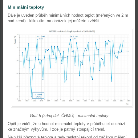
Minimální teploty
Dále je uveden průběh minimálních hodnot teplot (měřených ve 2 m
nad zemí)
- kliknutím na obrázek jej můžete zvětšit:
Graf 5 (zdroj dat: ČHMÚ) - minimální teploty
Opět je vidět, že u hodnot minimální teploty v průběhu let dochází
ke značným výkyvům. I zde je patrný stoupající trend.
Nejnižší březnová teplota a tedy
teplotní rekord
od začátku měření