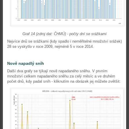
Graf 14 (zdroj dat: ČHMÚ) - počty dní se srážkami
Nejvíce dnů se srážkami (kdy spadlo i neměřitelné množství srážek)
28 se vyskytlo v roce 2009, nejméně 5 v roce 2014.
Nově napadlý sníh
Další dva grafy se týkají nově napadaného sněhu. V prvním
množství celkem napadaného sněhu za celý měsíc a ve druhém
počet dnů, kdy padal sníh - kliknutím na obrázek jej můžete zvětšit: