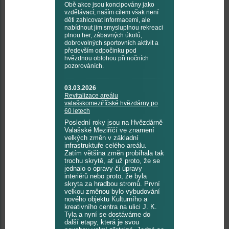
Obě akce jsou koncipovány jako
vzdělávací, naším cílem však není
děti zahlcovat informacemi, ale
nabídnout jim smysluplnou rekreaci
plnou her, zábavných úkolů,
dobrovolných sportovních aktivit a
především odpočinku pod
hvězdnou oblohou při nočních
pozorováních.
03.03.2026
Revitalizace areálu
valašskomeziříčské hvězdárny po
60 letech
Poslední roky jsou na Hvězdárně
Valašské Meziříčí ve znamení
velkých změn v základní
infrastruktuře celého areálu.
Zatím většina změn probíhala tak
trochu skrytě, ať už proto, že se
jednalo o opravy či úpravy
interiérů nebo proto, že byla
skryta za hradbou stromů. První
velkou změnou bylo vybudování
nového objektu Kulturního a
kreativního centra na ulici J. K.
Tyla a nyní se dostáváme do
další etapy, která je svou