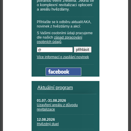
povahou velmi zřetelná. Jedná se
o komplexní revitalizaci oplocení
a areálu hvězdárny.
Přihlašte se k odběru aktualit AKA,
novinek z hvězdárny a akcí:
S Vašimi osobními údaji pracujeme
dle našich
zásad zpracování
osobních údajů
.
Více informací o zasílání novinek
Aktuální program
01.07.-31.08.2026
Uzavření areálu z důvodu
revitalizace
12.08.2026
Hvězdný duel