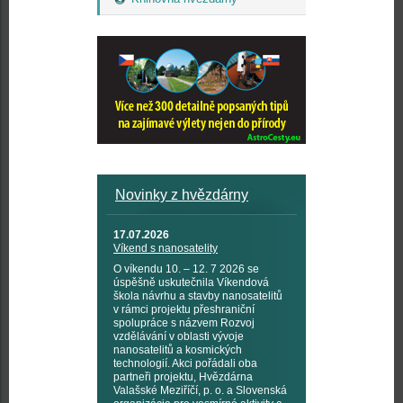
Novinky z hvězdárny
17.07.2026
Víkend s nanosatelity
O víkendu 10. – 12. 7 2026 se
úspěšně uskutečnila Víkendová
škola návrhu a stavby nanosatelitů
v rámci projektu přeshraniční
spolupráce s názvem Rozvoj
vzdělávání v oblasti vývoje
nanosatelitů a kosmických
technologií. Akci pořádali oba
partneři projektu, Hvězdárna
Valašské Meziříčí, p. o. a Slovenská