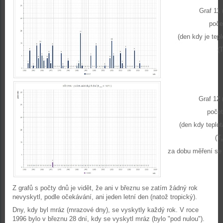
Graf 11 
poče
(den kdy je tep
(
Graf 12 
počet
(den kdy teplot
(T
za dobu měření se 
Z grafů s počty dnů je vidět, že ani v březnu se zatím žádný rok
nevyskytl, podle očekávání, ani jeden letní den (natož tropický).
Dny, kdy byl mráz (mrazové dny), se vyskytly každý rok. V roce
1996 bylo v březnu 28 dní, kdy se vyskytl mráz (bylo "pod nulou").