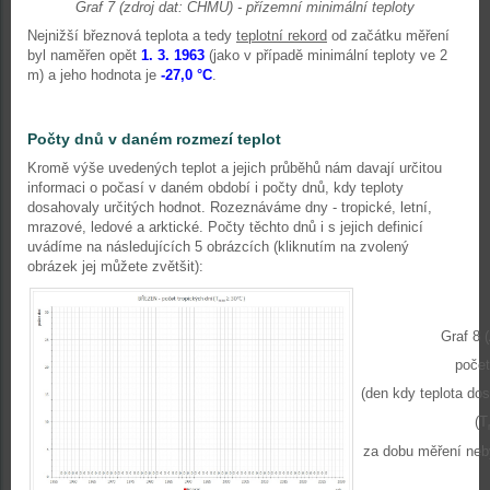
Graf 7 (zdroj dat: ČHMÚ) - přízemní minimální teploty
Nejnižší březnová teplota a tedy
teplotní rekord
od začátku měření
byl naměřen opět
1. 3. 1963
(jako v případě minimální teploty ve 2
m) a jeho hodnota je
-27,0
°C
.
Počty dnů v daném rozmezí teplot
Kromě výše uvedených teplot a jejich průběhů nám davají určitou
informaci o počasí v daném období i počty dnů, kdy teploty
dosahovaly určitých hodnot. Rozeznáváme dny - tropické, letní,
mrazové, ledové a arktické. Počty těchto dnů i s jejich definicí
uvádíme na následujících 5 obrázcích (kliknutím na zvolený
obrázek jej můžete zvětšit):
Graf 8 (
počet
(den kdy teplota dos
(T
za dobu měření neby