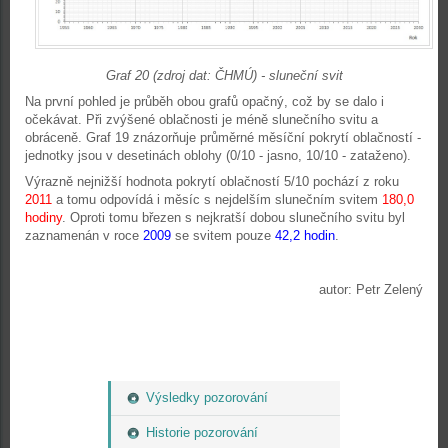
Graf 20 (zdroj dat: ČHMÚ) - sluneční svit
Na první pohled je průběh obou grafů opačný, což by se dalo i
očekávat. Při zvýšené oblačnosti je méně slunečního svitu a
obráceně. Graf 19 znázorňuje průměrné měsíční pokrytí oblačností -
jednotky jsou v desetinách oblohy (0/10 - jasno, 10/10 - zataženo).
Výrazně nejnižší hodnota pokrytí oblačností 5/10 pochází z roku
2011
a tomu odpovídá i měsíc s nejdelším slunečním svitem
180,0
hodiny
. Oproti tomu březen s nejkratší dobou slunečního svitu byl
zaznamenán v roce
2009
se svitem pouze
42,2 hodin
.
autor: Petr Zelený
Výsledky pozorování
Historie pozorování