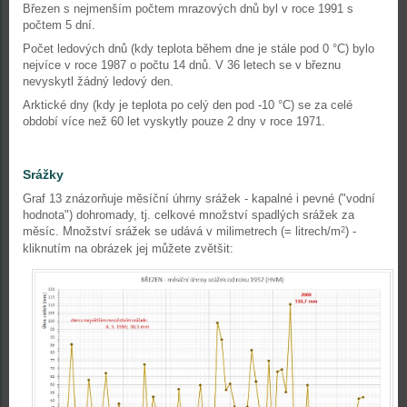
Březen s nejmenším počtem mrazových dnů byl v roce 1991 s
počtem 5 dní.
Počet ledových dnů (kdy teplota během dne je stále pod 0 °C) bylo
nejvíce v roce 1987 o počtu 14 dnů. V 36 letech se v březnu
nevyskytl žádný ledový den.
Arktické dny (kdy je teplota po celý den pod -10 °C) se za celé
období více než 60 let vyskytly pouze 2 dny v roce 1971.
Srážky
Graf 13 znázorňuje měsíční úhrny srážek - kapalné i pevné ("vodní
hodnota") dohromady, tj. celkové množství spadlých srážek za
měsíc. Množství srážek se udává v milimetrech (= litrech/m
) -
2
kliknutím na obrázek jej můžete zvětšit: