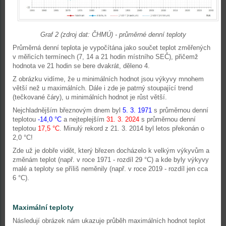
Graf 2 (zdroj dat: ČHMÚ) - průměrné denní teploty
Průměrná denní teplota je vypočítána jako součet teplot změřených
v měřicích termínech (7, 14 a 21 hodin místního SEČ), přičemž
hodnota ve 21 hodin se bere dvakrát, děleno 4.
Z obrázku vidíme, že u minimálních hodnot jsou výkyvy mnohem
větší než u maximálních. Dále i zde je patrný stoupající trend
(tečkované čáry), u minimálních hodnot je růst větší.
Nejchladnějším březnovým dnem byl
5. 3. 1971
s průměrnou denní
teplotou
-14,0
°C
a nejteplejším
31. 3. 2024
s průměrnou denní
teplotou
17,5
°C
. Minulý rekord z 21. 3. 2014 byl letos překonán o
2,0 °C!
Zde už je dobře vidět, který březen docházelo k velkým výkyvům a
změnám teplot (např. v roce 1971 - rozdíl 29 °C) a kde byly výkyvy
malé a teploty se příliš neměnily (např. v roce 2019 - rozdíl jen cca
6 °C).
Maximální teploty
Následují obrázek nám ukazuje průběh maximálních hodnot teplot