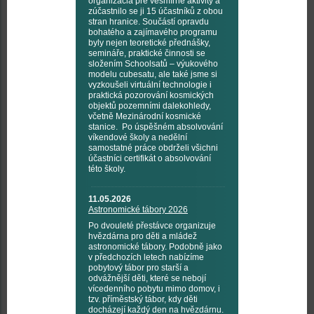
organizácia pre vesmírné aktivity a
zúčastnilo se ji 15 účastníků z obou
stran hranice. Součástí opravdu
bohatého a zajímavého programu
byly nejen teoretické přednášky,
semináře, praktické činnosti se
složením Schoolsatů – výukového
modelu cubesatu, ale také jsme si
vyzkoušeli virtuální technologie i
praktická pozorování kosmických
objektů pozemními dalekohledy,
včetně Mezinárodní kosmické
stanice. Po úspěšném absolvování
víkendové školy a nedělní
samostatné práce obdrželi všichni
účastníci certifikát o absolvování
této školy.
11.05.2026
Astronomické tábory 2026
Po dvouleté přestávce organizuje
hvězdárna pro děti a mládež
astronomické tábory. Podobně jako
v předchozích letech nabízíme
pobytový tábor pro starší a
odvážnější děti, které se nebojí
vícedenního pobytu mimo domov, i
tzv. příměstský tábor, kdy děti
docházejí každý den na hvězdárnu.