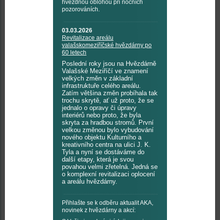
hvězdnou oblohou při nočních
pozorováních.
03.03.2026
Revitalizace areálu
valašskomeziříčské hvězdárny po
60 letech
Poslední roky jsou na Hvězdárně
Valašské Meziříčí ve znamení
velkých změn v základní
infrastruktuře celého areálu.
Zatím většina změn probíhala tak
trochu skrytě, ať už proto, že se
jednalo o opravy či úpravy
interiérů nebo proto, že byla
skryta za hradbou stromů. První
velkou změnou bylo vybudování
nového objektu Kulturního a
kreativního centra na ulici J. K.
Tyla a nyní se dostáváme do
další etapy, která je svou
povahou velmi zřetelná. Jedná se
o komplexní revitalizaci oplocení
a areálu hvězdárny.
Přihlašte se k odběru aktualit AKA,
novinek z hvězdárny a akcí: