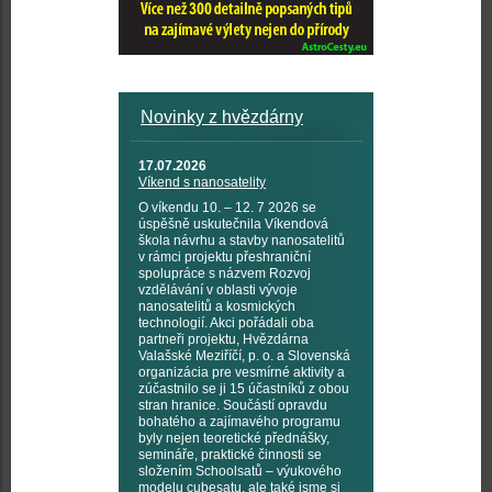
Novinky z hvězdárny
17.07.2026
Víkend s nanosatelity
O víkendu 10. – 12. 7 2026 se
úspěšně uskutečnila Víkendová
škola návrhu a stavby nanosatelitů
v rámci projektu přeshraniční
spolupráce s názvem Rozvoj
vzdělávání v oblasti vývoje
nanosatelitů a kosmických
technologií. Akci pořádali oba
partneři projektu, Hvězdárna
Valašské Meziříčí, p. o. a Slovenská
organizácia pre vesmírné aktivity a
zúčastnilo se ji 15 účastníků z obou
stran hranice. Součástí opravdu
bohatého a zajímavého programu
byly nejen teoretické přednášky,
semináře, praktické činnosti se
složením Schoolsatů – výukového
modelu cubesatu, ale také jsme si