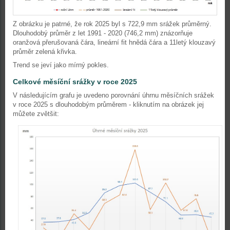
Z obrázku je patrné, že rok 2025 byl s 722,9 mm srážek průměrný.
Dlouhodobý průměr z let 1991 - 2020 (746,2 mm) znázorňuje
oranžová přerušovaná čára, lineární fit hnědá čára a 11letý klouzavý
průměr zelená křivka.
Trend se jeví jako mírný pokles.
Celkové měsíční srážky v roce 2025
V následujícím grafu je uvedeno porovnání úhrnu měsíčních srážek
v roce 2025 s dlouhodobým průměrem - kliknutím na obrázek jej
můžete zvětšit: