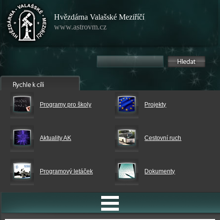
Hvězdárna Valašské Meziříčí
www.astrovm.cz
Programy pro školy
Projekty
Aktuality AK
Cestovní ruch
Programový letáček
Dokumenty