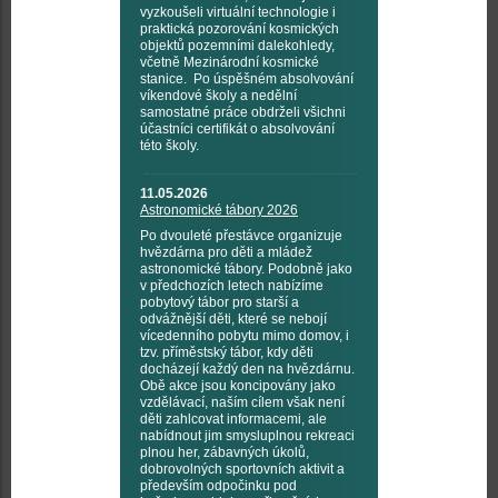
vyzkoušeli virtuální technologie i
praktická pozorování kosmických
objektů pozemními dalekohledy,
včetně Mezinárodní kosmické
stanice. Po úspěšném absolvování
víkendové školy a nedělní
samostatné práce obdrželi všichni
účastníci certifikát o absolvování
této školy.
11.05.2026
Astronomické tábory 2026
Po dvouleté přestávce organizuje
hvězdárna pro děti a mládež
astronomické tábory. Podobně jako
v předchozích letech nabízíme
pobytový tábor pro starší a
odvážnější děti, které se nebojí
vícedenního pobytu mimo domov, i
tzv. příměstský tábor, kdy děti
docházejí každý den na hvězdárnu.
Obě akce jsou koncipovány jako
vzdělávací, naším cílem však není
děti zahlcovat informacemi, ale
nabídnout jim smysluplnou rekreaci
plnou her, zábavných úkolů,
dobrovolných sportovních aktivit a
především odpočinku pod