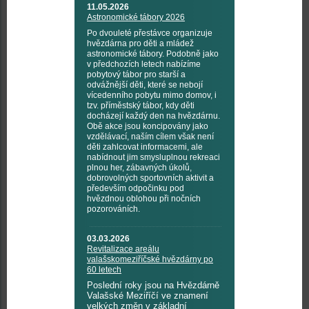
11.05.2026
Astronomické tábory 2026
Po dvouleté přestávce organizuje
hvězdárna pro děti a mládež
astronomické tábory. Podobně jako
v předchozích letech nabízíme
pobytový tábor pro starší a
odvážnější děti, které se nebojí
vícedenního pobytu mimo domov, i
tzv. příměstský tábor, kdy děti
docházejí každý den na hvězdárnu.
Obě akce jsou koncipovány jako
vzdělávací, naším cílem však není
děti zahlcovat informacemi, ale
nabídnout jim smysluplnou rekreaci
plnou her, zábavných úkolů,
dobrovolných sportovních aktivit a
především odpočinku pod
hvězdnou oblohou při nočních
pozorováních.
03.03.2026
Revitalizace areálu
valašskomeziříčské hvězdárny po
60 letech
Poslední roky jsou na Hvězdárně
Valašské Meziříčí ve znamení
velkých změn v základní