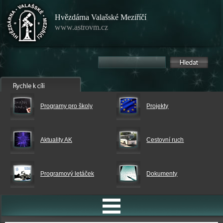
Hvězdárna Valašské Meziříčí
www.astrovm.cz
Programy pro školy
Projekty
Aktuality AK
Cestovní ruch
Programový letáček
Dokumenty