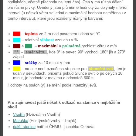
hodinkách, včetně přechodu na letní čas). Osa
y
má různá dělení
pro různé prvky. Uvedeny jsou průměrné hodnoty za uplynulý měřící
interval (u nárazů větru se jedná o maximální hodnotu naměřenou v
tomto intervalu), které jsou rozlišeny různými barvami:
–
teplota
ve 2 m nad povrchem udaná ve °C
– relativní
vlhkost
vzduchu v %
a
–
maximální
a
průměrná
rychlost větru v m/s
°
°
–
směr větru
, kde 0° je sever, 90° východ, 180° jih a 270°
západ
–
srážky
za 10 minut v mm
– na ose není označena stupnice pro
sluneční svit
, ten je
udán v sekundách, přičemž pokud Slunce svítilo po celých 10
minut, je hodnota v maximu a odpovídá 600 s
Hodnoty na osách (y) se mění podle intenzity jevů.
Pro zajímavost ještě několik odkazů na stanice v nejbližším
okolí
Vsetín
(Hvězdárna Vsetín)
Maruška
(Hostýnské vrchy - Troják)
další stanice
patřící ČHMU - pobočka Ostrava