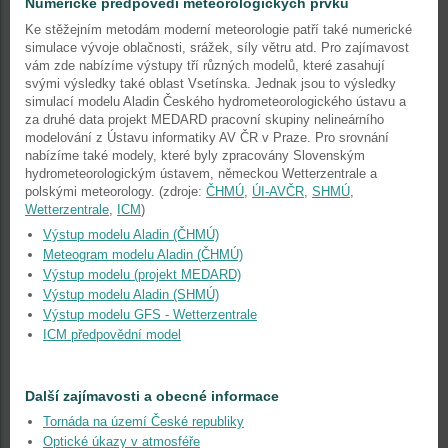
Numerické předpovědi meteorologických prvků
Ke stěžejním metodám moderní meteorologie patří také numerické
simulace vývoje oblačnosti, srážek, síly větru atd. Pro zajímavost
vám zde nabízíme výstupy tří různých modelů, které zasahují
svými výsledky také oblast Vsetínska. Jednak jsou to výsledky
simulací modelu Aladin Českého hydrometeorologického ústavu a
za druhé data projekt MEDARD pracovní skupiny nelineárního
modelování z Ústavu informatiky AV ČR v Praze. Pro srovnání
nabízíme také modely, které byly zpracovány Slovenským
hydrometeorologickým ústavem, německou Wetterzentrale a
polskými meteorology. (zdroje:
ČHMÚ
,
ÚI-AVČR
,
SHMÚ
,
Wetterzentrale
,
ICM
)
Výstup modelu Aladin (ČHMÚ)
Meteogram modelu Aladin (ČHMÚ)
Výstup modelu (projekt MEDARD)
Výstup modelu Aladin (SHMÚ)
Výstup modelu GFS - Wetterzentrale
ICM předpovědní model
Další zajímavosti a obecné informace
Tornáda na území České republiky
Optické úkazy v atmosféře