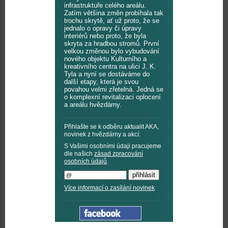
infrastruktuře celého areálu.
Zatím většina změn probíhala tak
trochu skrytě, ať už proto, že se
jednalo o opravy či úpravy
interiérů nebo proto, že byla
skryta za hradbou stromů. První
velkou změnou bylo vybudování
nového objektu Kulturního a
kreativního centra na ulici J. K.
Tyla a nyní se dostáváme do
další etapy, která je svou
povahou velmi zřetelná. Jedná se
o komplexní revitalizaci oplocení
a areálu hvězdárny.
Přihlašte se k odběru aktualit AKA,
novinek z hvězdárny a akcí:
S Vašimi osobními údaji pracujeme
dle našich
zásad zpracování
osobních údajů
.
Více informací o zasílání novinek