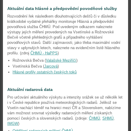
Aktuální data hlásné a předpovědní povodňové služby
Rozvodnění řek následkem dlouhotrvajících dešťů či v důsledku
krátkodobé vydatné přeháňky monitoruje Hlásná a předpovědní
povodňová služba ČHMÚ. Pod uvedeným odkazem naleznete
výstupy jejích měření provedených na Vsetínské a Rožnovské
Bečvě včetně přehledných grafů a případného vyhlášení
povodňových stavů. Další zajímavosti, jako třeba maximální vodní
stavy v uplynulých letech, naleznete na evidenčním listě hlásného
profilu. (zdroj
ČHMÚ - HaPPS
)
Rožnovská Bečva (
Valašské Meziříčí
)
Vsetínská Bečva (
Jarcová
)
Hlásné profily ostatních českých toků
Aktuální radarová data
Pro určování aktuálního výskytu a intenzity srážek se už několik let
i v České republice používá meteorologických radarů. Jelikož se
Vsetín nachází téměř na hranici mezi ČR a Slovenskem, nabízíme
vám možnost srovnat výsledky radarových měření získaných
pomocí českých a slovenských radarů. (zdroje:
ČHMÚ
,
SHMÚ
,
IMGW
)
Oddělení radarových měření ČHMÚ