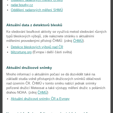
radar.bourky.cz
Oddělení radarových měření SHMÚ
Aktuální data z detektorů blesků
Ke sledování bouřkové aktivity se využívá metod sledování různých
typů bleskových výbojů, zde naleznete stránku s aktuálními
měřeními provedenými přístroji ČHMÚ. (zdroj
ČHMÚ
).
Detekce bleskových výbojů nad ČR
blitzortung.org
(Evropa i další části světa)
Aktuální družicové snímky
Mnoho informací o aktuálním počasí se dá dozvědět také na
základě studia volně přístupných družicových snímků oblačnosti
nad územím ČR. ČHMÚ v tomto směru nabízí jednak snímky
pořízené družicí Meteosat a také výstupy měření družic s polárních
drahou NOAA. (zdroj
ČHMÚ
)
Aktuální družicové snímky ČR a Evropy