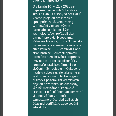
Víkend s nanosatelity
O víkendu 10. – 12. 7 2026 se
úspěšně uskutečnila Víkendová
škola návrhu a stavby nanosatelitů
v rámci projektu přeshraniční
spolupráce s názvem Rozvoj
vzdělávání v oblasti vývoje
nanosatelitů a kosmických
technologií. Akci pořádali oba
partneři projektu, Hvězdárna
Valašské Meziříčí, p. o. a Slovenská
organizácia pre vesmírné aktivity a
zúčastnilo se ji 15 účastníků z obou
stran hranice. Součástí opravdu
bohatého a zajímavého programu
byly nejen teoretické přednášky,
semináře, praktické činnosti se
složením Schoolsatů – výukového
modelu cubesatu, ale také jsme si
vyzkoušeli virtuální technologie i
praktická pozorování kosmických
objektů pozemními dalekohledy,
včetně Mezinárodní kosmické
stanice. Po úspěšném absolvování
víkendové školy a nedělní
samostatné práce obdrželi všichni
účastníci certifikát o absolvování
této školy.