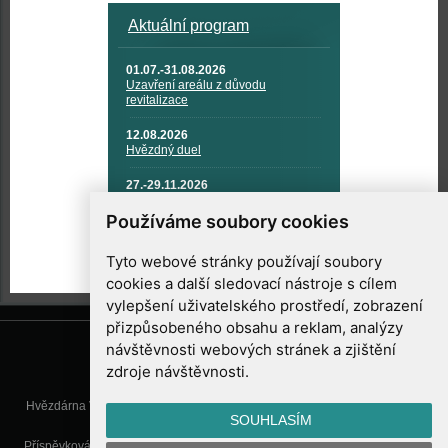
Aktuální program
01.07.-31.08.2026
Uzavření areálu z důvodu
revitalizace
12.08.2026
Hvězdný duel
27.-29.11.2026
KOSMONAUTIKA, RAKETOVÁ
TECHNIKA A KOSMICKÉ
Používáme soubory cookies
TECHNOLOGIE
Tyto webové stránky používají soubory
cookies a další sledovací nástroje s cílem
vylepšení uživatelského prostředí, zobrazení
přizpůsobeného obsahu a reklam, analýzy
návštěvnosti webových stránek a zjištění
zdroje návštěvnosti.
Hvězdárna Valašské Meziříčí, příspěvková organizace, Vsetínská 78, 757
SOUHLASÍM
01 Valašské Meziříčí
Příspěvková organizace Zlínského kraje. Telefon:
571 611 928
, Mobil:
777