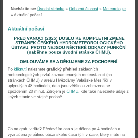
Nacházíte se:
Úvodní stránka
»
Odborná činnost
»
Meteorologie
»
Aktuální počasí
Aktuální počasí
PŘED VÁNOCI (2025) DOŠLO KE KOMPLETNÍ ZMĚNĚ
STRÁNEK ČESKÉHO HYDROMETEOROLOGICKÉHO
ÚSTAVU. PROTO NEJSOU NĚKTERÉ ODKAZY FUNKČNÍ
(naběhne pouze úvodní stránka ČHMÚ).
OMLOUVÁME SE A DĚKUJEME ZA POCHOPENÍ.
Po
kliknutí
naleznete
grafický přehled
základních
meteorologických prvků zaznamenaných meteostanicí (na
stránkách ČHMU) v areálu Hvězdárny Valašské Meziříčí v
uplynulých 48 hodinách, data jsou většinou zobrazena se
zpožděním 20 minut. Zdrojem je
ČHMU
, kde také naleznete údaje z
jiných stanic ve stejné podobě.
Co na grafu vidíte? Především osa
x
je dělena po 4 hodinách a
vyznačena je půlnoc občanského času (čili v čase, který máte na