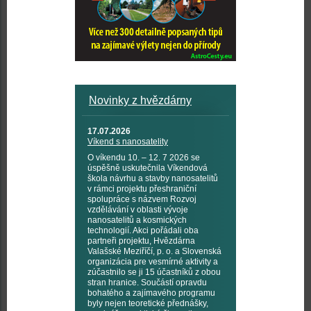
Novinky z hvězdárny
17.07.2026
Víkend s nanosatelity
O víkendu 10. – 12. 7 2026 se
úspěšně uskutečnila Víkendová
škola návrhu a stavby nanosatelitů
v rámci projektu přeshraniční
spolupráce s názvem Rozvoj
vzdělávání v oblasti vývoje
nanosatelitů a kosmických
technologií. Akci pořádali oba
partneři projektu, Hvězdárna
Valašské Meziříčí, p. o. a Slovenská
organizácia pre vesmírné aktivity a
zúčastnilo se ji 15 účastníků z obou
stran hranice. Součástí opravdu
bohatého a zajímavého programu
byly nejen teoretické přednášky,