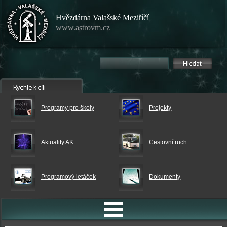
Hvězdárna Valašské Meziříčí
www.astrovm.cz
Programy pro školy
Projekty
Aktuality AK
Cestovní ruch
Programový letáček
Dokumenty