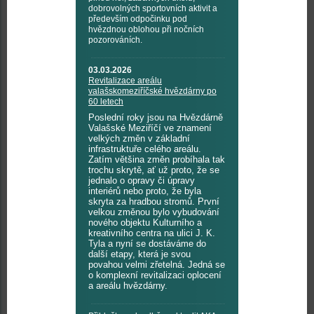
dobrovolných sportovních aktivit a
především odpočinku pod
hvězdnou oblohou při nočních
pozorováních.
03.03.2026
Revitalizace areálu
valašskomeziříčské hvězdárny po
60 letech
Poslední roky jsou na Hvězdárně
Valašské Meziříčí ve znamení
velkých změn v základní
infrastruktuře celého areálu.
Zatím většina změn probíhala tak
trochu skrytě, ať už proto, že se
jednalo o opravy či úpravy
interiérů nebo proto, že byla
skryta za hradbou stromů. První
velkou změnou bylo vybudování
nového objektu Kulturního a
kreativního centra na ulici J. K.
Tyla a nyní se dostáváme do
další etapy, která je svou
povahou velmi zřetelná. Jedná se
o komplexní revitalizaci oplocení
a areálu hvězdárny.