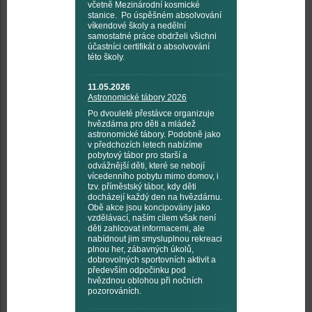
včetně Mezinárodní kosmické
stanice. Po úspěšném absolvování
víkendové školy a nedělní
samostatné práce obdrželi všichni
účastníci certifikát o absolvování
této školy.
11.05.2026
Astronomické tábory 2026
Po dvouleté přestávce organizuje
hvězdárna pro děti a mládež
astronomické tábory. Podobně jako
v předchozích letech nabízíme
pobytový tábor pro starší a
odvážnější děti, které se nebojí
vícedenního pobytu mimo domov, i
tzv. příměstský tábor, kdy děti
docházejí každý den na hvězdárnu.
Obě akce jsou koncipovány jako
vzdělávací, naším cílem však není
děti zahlcovat informacemi, ale
nabídnout jim smysluplnou rekreaci
plnou her, zábavných úkolů,
dobrovolných sportovních aktivit a
především odpočinku pod
hvězdnou oblohou při nočních
pozorováních.