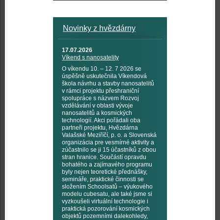
Novinky z hvězdárny
17.07.2026
Víkend s nanosatelity
O víkendu 10. – 12. 7 2026 se
úspěšně uskutečnila Víkendová
škola návrhu a stavby nanosatelitů
v rámci projektu přeshraniční
spolupráce s názvem Rozvoj
vzdělávání v oblasti vývoje
nanosatelitů a kosmických
technologií. Akci pořádali oba
partneři projektu, Hvězdárna
Valašské Meziříčí, p. o. a Slovenská
organizácia pre vesmírné aktivity a
zúčastnilo se ji 15 účastníků z obou
stran hranice. Součástí opravdu
bohatého a zajímavého programu
byly nejen teoretické přednášky,
semináře, praktické činnosti se
složením Schoolsatů – výukového
modelu cubesatu, ale také jsme si
vyzkoušeli virtuální technologie i
praktická pozorování kosmických
objektů pozemními dalekohledy,