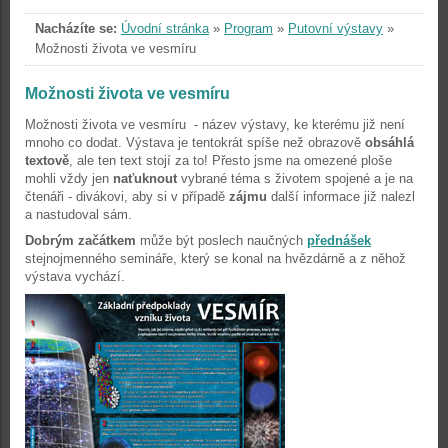
Nacházíte se:
Úvodní stránka
»
Program
»
Putovní výstavy
»
Možnosti života ve vesmíru
Možnosti života ve vesmíru
Možnosti života ve vesmíru - název výstavy, ke kterému již není
mnoho co dodat. Výstava je tentokrát spíše než obrazově
obsáhlá
textově
, ale ten text stojí za to! Přesto jsme na omezené ploše
mohli vždy jen
naťuknout
vybrané téma s životem spojené a je na
čtenáři - divákovi, aby si v případě
zájmu
další informace již nalezl
a nastudoval sám.
Dobrým začátkem
může být poslech naučných
přednášek
stejnojmenného semináře, který se konal na hvězdárně a z něhož
výstava vychází.