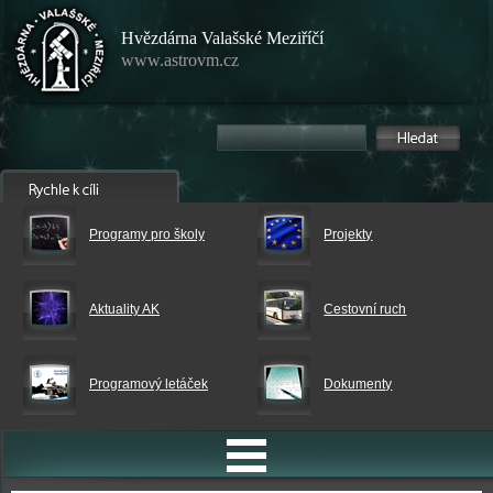
Hvězdárna Valašské Meziříčí
www.astrovm.cz
Programy pro školy
Projekty
Aktuality AK
Cestovní ruch
Programový letáček
Dokumenty