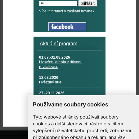
Více informací o zasílání novinek
Aktuální program
01.07.-31.08.2026
Uzavření areálu z důvodu
revitalizace
12.08.2026
Hvězdný duel
27.-29.11.2026
KOSMONAUTIKA, RAKETOVÁ
TECHNIKA A KOSMICKÉ
Používáme soubory cookies
TECHNOLOGIE
Tyto webové stránky používají soubory
cookies a další sledovací nástroje s cílem
vylepšení uživatelského prostředí, zobrazení
přizpůsobeného obsahu a reklam, analýzy