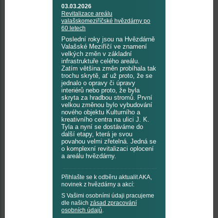
03.03.2026
Revitalizace areálu
valašskomeziříčské hvězdárny po
60 letech
Poslední roky jsou na Hvězdárně
Valašské Meziříčí ve znamení
velkých změn v základní
infrastruktuře celého areálu.
Zatím většina změn probíhala tak
trochu skrytě, ať už proto, že se
jednalo o opravy či úpravy
interiérů nebo proto, že byla
skryta za hradbou stromů. První
velkou změnou bylo vybudování
nového objektu Kulturního a
kreativního centra na ulici J. K.
Tyla a nyní se dostáváme do
další etapy, která je svou
povahou velmi zřetelná. Jedná se
o komplexní revitalizaci oplocení
a areálu hvězdárny.
Přihlašte se k odběru aktualit AKA,
novinek z hvězdárny a akcí:
S Vašimi osobními údaji pracujeme
dle našich
zásad zpracování
osobních údajů
.