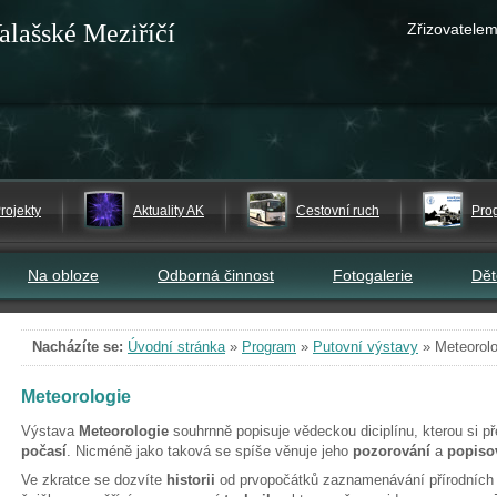
alašské Meziříčí
Zřizovatelem
rojekty
Aktuality AK
Cestovní ruch
Pro
Na obloze
Odborná činnost
Fotogalerie
Dě
Nacházíte se:
Úvodní stránka
»
Program
»
Putovní výstavy
»
Meteorolo
Meteorologie
Výstava
Meteorologie
souhrnně popisuje vědeckou diciplínu, kterou si 
počasí
. Nicméně jako taková se spíše věnuje jeho
pozorování
a
popiso
Ve zkratce se dozvíte
historii
od prvopočátků zaznamenávání přírodních 