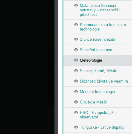
Malá tělesa Sluneční
soustavy – nebezpečí i
příležitost
Kosmonautika a kosmické
technologie
Slunce naše hvězda
Sluneční soustava
Meteorologie
Slunce, Země, Měsíc
Možnosti života ve vesmíru
Moderní kosmologie
Člověk a Měsíc
ESO - Evropská jižní
observatoř
Tunguzka - Drtivé dopady