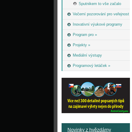
Sputnikem to vše začalo
Večerní pozorování pro veřejnost
Inovativní výukové programy
Program pro »
Projekty »
Mediální výstupy
Programový letáček »
Novinky z hvězdárny