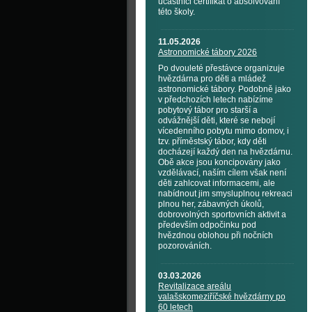
účastníci certifikát o absolvování
této školy.
11.05.2026
Astronomické tábory 2026
Po dvouleté přestávce organizuje
hvězdárna pro děti a mládež
astronomické tábory. Podobně jako
v předchozích letech nabízíme
pobytový tábor pro starší a
odvážnější děti, které se nebojí
vícedenního pobytu mimo domov, i
tzv. příměstský tábor, kdy děti
docházejí každý den na hvězdárnu.
Obě akce jsou koncipovány jako
vzdělávací, naším cílem však není
děti zahlcovat informacemi, ale
nabídnout jim smysluplnou rekreaci
plnou her, zábavných úkolů,
dobrovolných sportovních aktivit a
především odpočinku pod
hvězdnou oblohou při nočních
pozorováních.
03.03.2026
Revitalizace areálu
valašskomeziříčské hvězdárny po
60 letech