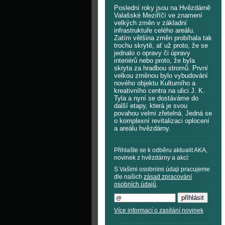
Poslední roky jsou na Hvězdárně
Valašské Meziříčí ve znamení
velkých změn v základní
infrastruktuře celého areálu.
Zatím většina změn probíhala tak
trochu skrytě, ať už proto, že se
jednalo o opravy či úpravy
interiérů nebo proto, že byla
skryta za hradbou stromů. První
velkou změnou bylo vybudování
nového objektu Kulturního a
kreativního centra na ulici J. K.
Tyla a nyní se dostáváme do
další etapy, která je svou
povahou velmi zřetelná. Jedná se
o komplexní revitalizaci oplocení
a areálu hvězdárny.
Přihlašte se k odběru aktualit AKA,
novinek z hvězdárny a akcí:
S Vašimi osobními údaji pracujeme
dle našich
zásad zpracování
osobních údajů
.
Více informací o zasílání novinek