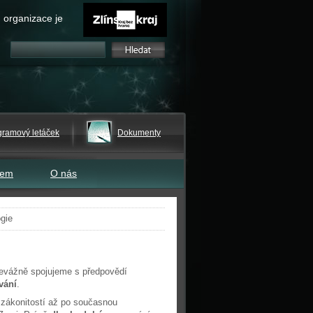
 organizace je
gramový letáček
Dokumenty
tem
O nás
gie
převážně spojujeme s předpovědí
vání
.
zákonitostí až po současnou