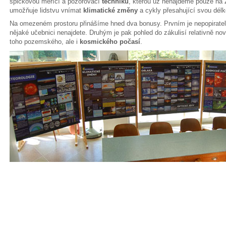
špičkovou měřící a pozorovací
techniku
, kterou už nenajdeme pouze na
umožňuje lidstvu vnímat
klimatické změny
a cykly přesahující svou délko
Na omezeném prostoru přinášíme hned dva bonusy. Prvním je nepopirate
nějaké učebnici nenajdete. Druhým je pak pohled do zákulisí relativně nov
toho pozemského, ale i
kosmického počasí
.