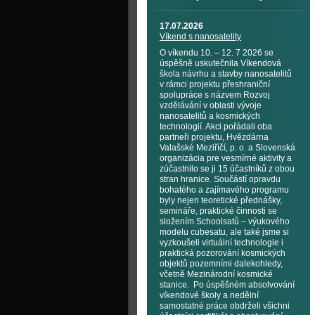
17.07.2026
Víkend s nanosatelity
O víkendu 10. – 12. 7 2026 se
úspěšně uskutečnila Víkendová
škola návrhu a stavby nanosatelitů
v rámci projektu přeshraniční
spolupráce s názvem Rozvoj
vzdělávání v oblasti vývoje
nanosatelitů a kosmických
technologií. Akci pořádali oba
partneři projektu, Hvězdárna
Valašské Meziříčí, p. o. a Slovenská
organizácia pre vesmírné aktivity a
zúčastnilo se ji 15 účastníků z obou
stran hranice. Součástí opravdu
bohatého a zajímavého programu
byly nejen teoretické přednášky,
semináře, praktické činnosti se
složením Schoolsatů – výukového
modelu cubesatu, ale také jsme si
vyzkoušeli virtuální technologie i
praktická pozorování kosmických
objektů pozemními dalekohledy,
včetně Mezinárodní kosmické
stanice. Po úspěšném absolvování
víkendové školy a nedělní
samostatné práce obdrželi všichni