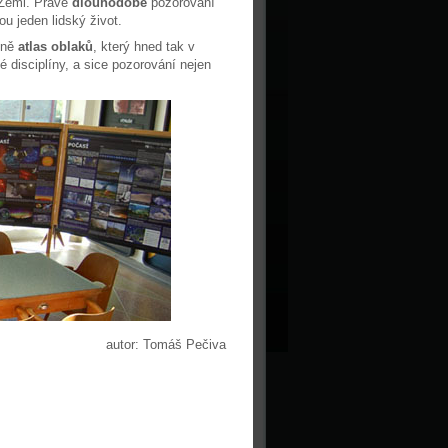
 Zemi. Právě
dlouhodobé
pozorování
u jeden lidský život.
lně
atlas oblaků
, který hned tak v
é disciplíny, a sice pozorování nejen
autor: Tomáš Pečiva