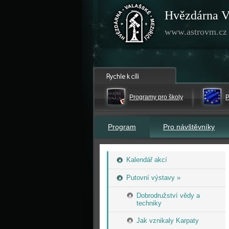
Hvězdárna V
www.astrovm.cz
Programy pro školy
P
Program
Pro návštěvníky
Kalendář akcí
Putovní výstavy »
Dobrodružství vědy a
techniky
Jak vznikaly Karpaty