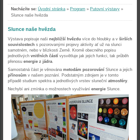
Nacházíte se:
Úvodní stránka
»
Program
»
Putovní výstavy
»
Slunce naše hvězda
Slunce naše hvězda
Výstava popisuje naši
nejbližší hvězdu
více do hloubky a v
širších
souvislostech
s pozorovanými projevy aktivity ať už na slunci
samotném, nebo v blízkosti Země. Kromě obecného popisu
jednotlivých
vnitřních částí
vysvětluje jak jejich funkci, tak průběh
přenosu
energie z jádra
.
Samostatná část je věnována
metodám pozorování
Slunce a jejich
přínosům
v našem poznání. Podstatným zdrojem je v tomto
případě studium spektra a jednotlivých vrstev sluneční
atmosféry
.
Nechybí ani zmínka o možnostech využívání
energie
Slunce.