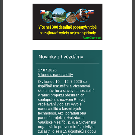
Novinky z hvězdárny
17.07.2026
Víkend s nanosatelity
O víkendu 10. – 12. 7 2026 se
úspěšně uskutečnila Víkendová
škola návrhu a stavby nanosatelitů
v rámci projektu přeshraniční
spolupráce s názvem Rozvoj
vzdělávání v oblasti vývoje
nanosatelitů a kosmických
technologií. Akci pořádali oba
partneři projektu, Hvězdárna
Valašské Meziříčí, p. o. a Slovenská
organizácia pre vesmírné aktivity a
zúčastnilo se ji 15 účastníků z obou