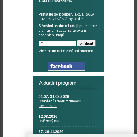
a areálu hvězdárny.
Přihlašte se k odběru aktualit AKA,
novinek z hvězdárny a akcí:
S Vašimi osobními údaji pracujeme
dle našich
zásad zpracování
osobních údajů
.
Více informací o zasílání novinek
Aktuální program
01.07.-31.08.2026
Uzavření areálu z důvodu
revitalizace
12.08.2026
Hvězdný duel
27.-29.11.2026
KOSMONAUTIKA, RAKETOVÁ