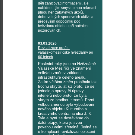
děti zahlcovat informacemi, ale
nabídnout jim smysluplnou rekreaci
plnou her, zábavných úkolů,
dobrovolných sportovních aktivit a
především odpočinku pod
hvězdnou oblohou při nočních
pozorováních.
03.03.2026
Revitalizace areálu
valašskomeziříčské hvězdárny po
60 letech
Poslední roky jsou na Hvězdárně
Valašské Meziříčí ve znamení
velkých změn v základní
infrastruktuře celého areálu.
Zatím většina změn probíhala tak
trochu skrytě, ať už proto, že se
jednalo o opravy či úpravy
interiérů nebo proto, že byla
skryta za hradbou stromů. První
velkou změnou bylo vybudování
nového objektu Kulturního a
kreativního centra na ulici J. K.
Tyla a nyní se dostáváme do
další etapy, která je svou
povahou velmi zřetelná. Jedná se
o komplexní revitalizaci oplocení