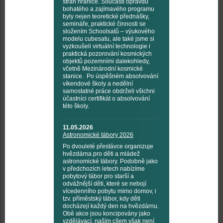
stran hranice. Součástí opravdu
bohatého a zajímavého programu
byly nejen teoretické přednášky,
semináře, praktické činnosti se
složením Schoolsatů – výukového
modelu cubesatu, ale také jsme si
vyzkoušeli virtuální technologie i
praktická pozorování kosmických
objektů pozemními dalekohledy,
včetně Mezinárodní kosmické
stanice. Po úspěšném absolvování
víkendové školy a nedělní
samostatné práce obdrželi všichni
účastníci certifikát o absolvování
této školy.
11.05.2026
Astronomické tábory 2026
Po dvouleté přestávce organizuje
hvězdárna pro děti a mládež
astronomické tábory. Podobně jako
v předchozích letech nabízíme
pobytový tábor pro starší a
odvážnější děti, které se nebojí
vícedenního pobytu mimo domov, i
tzv. příměstský tábor, kdy děti
docházejí každý den na hvězdárnu.
Obě akce jsou koncipovány jako
vzdělávací, naším cílem však není