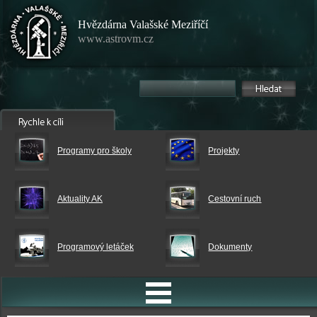
Hvězdárna Valašské Meziříčí
www.astrovm.cz
Programy pro školy
Projekty
Aktuality AK
Cestovní ruch
Programový letáček
Dokumenty