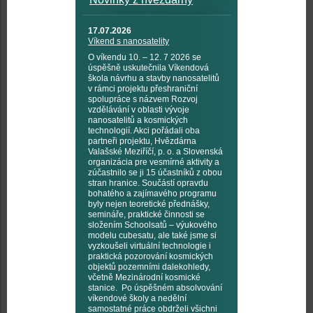
17.07.2026
Víkend s nanosatelity
O víkendu 10. – 12. 7 2026 se
úspěšně uskutečnila Víkendová
škola návrhu a stavby nanosatelitů
v rámci projektu přeshraniční
spolupráce s názvem Rozvoj
vzdělávání v oblasti vývoje
nanosatelitů a kosmických
technologií. Akci pořádali oba
partneři projektu, Hvězdárna
Valašské Meziříčí, p. o. a Slovenská
organizácia pre vesmírné aktivity a
zúčastnilo se ji 15 účastníků z obou
stran hranice. Součástí opravdu
bohatého a zajímavého programu
byly nejen teoretické přednášky,
semináře, praktické činnosti se
složením Schoolsatů – výukového
modelu cubesatu, ale také jsme si
vyzkoušeli virtuální technologie i
praktická pozorování kosmických
objektů pozemními dalekohledy,
včetně Mezinárodní kosmické
stanice. Po úspěšném absolvování
víkendové školy a nedělní
samostatné práce obdrželi všichni