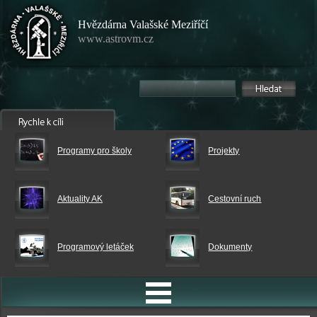
Hvězdárna Valašské Meziříčí
www.astrovm.cz
Programy pro školy
Projekty
Aktuality AK
Cestovní ruch
Programový letáček
Dokumenty