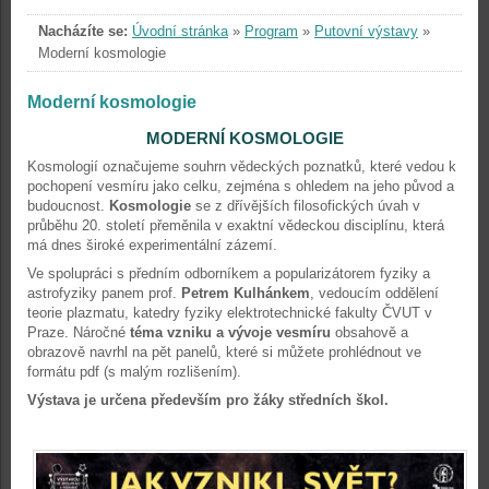
Nacházíte se:
Úvodní stránka
»
Program
»
Putovní výstavy
»
Moderní kosmologie
Moderní kosmologie
MODERNÍ KOSMOLOGIE
Kosmologií označujeme souhrn vědeckých poznatků, které vedou k
pochopení vesmíru jako celku, zejména s ohledem na jeho původ a
budoucnost.
Kosmologie
se z dřívějších filosofických úvah v
průběhu 20. století přeměnila v exaktní vědeckou disciplínu, která
má dnes široké experimentální zázemí.
Ve spolupráci s předním odborníkem a popularizátorem fyziky a
astrofyziky panem prof.
Petrem Kulhánkem
, vedoucím oddělení
teorie plazmatu, katedry fyziky elektrotechnické fakulty ČVUT v
Praze. Náročné
téma vzniku a vývoje vesmíru
obsahově a
obrazově navrhl na pět panelů, které si můžete prohlédnout ve
formátu pdf (s malým rozlišením).
Výstava je určena především pro žáky středních škol.