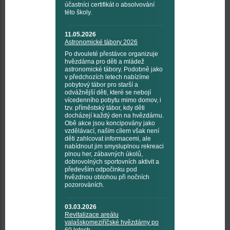
účastníci certifikát o absolvování
této školy.
11.05.2026
Astronomické tábory 2026
Po dvouleté přestávce organizuje
hvězdárna pro děti a mládež
astronomické tábory. Podobně jako
v předchozích letech nabízíme
pobytový tábor pro starší a
odvážnější děti, které se nebojí
vícedenního pobytu mimo domov, i
tzv. příměstský tábor, kdy děti
docházejí každý den na hvězdárnu.
Obě akce jsou koncipovány jako
vzdělávací, naším cílem však není
děti zahlcovat informacemi, ale
nabídnout jim smysluplnou rekreaci
plnou her, zábavných úkolů,
dobrovolných sportovních aktivit a
především odpočinku pod
hvězdnou oblohou při nočních
pozorováních.
03.03.2026
Revitalizace areálu
valašskomeziříčské hvězdárny po