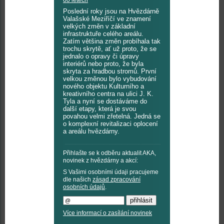
60 letech
Poslední roky jsou na Hvězdárně
Valašské Meziříčí ve znamení
velkých změn v základní
infrastruktuře celého areálu.
Zatím většina změn probíhala tak
trochu skrytě, ať už proto, že se
jednalo o opravy či úpravy
interiérů nebo proto, že byla
skryta za hradbou stromů. První
velkou změnou bylo vybudování
nového objektu Kulturního a
kreativního centra na ulici J. K.
Tyla a nyní se dostáváme do
další etapy, která je svou
povahou velmi zřetelná. Jedná se
o komplexní revitalizaci oplocení
a areálu hvězdárny.
Přihlašte se k odběru aktualit AKA,
novinek z hvězdárny a akcí:
S Vašimi osobními údaji pracujeme
dle našich
zásad zpracování
osobních údajů
.
Více informací o zasílání novinek