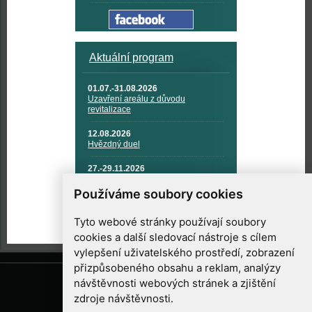
Aktuální program
01.07.-31.08.2026
Uzavření areálu z důvodu
revitalizace
12.08.2026
Hvězdný duel
27.-29.11.2026
KOSMONAUTIKA, RAKETOVÁ
TECHNIKA A KOSMICKÉ
Používáme soubory cookies
TECHNOLOGIE
Tyto webové stránky používají soubory
cookies a další sledovací nástroje s cílem
vylepšení uživatelského prostředí, zobrazení
přizpůsobeného obsahu a reklam, analýzy
návštěvnosti webových stránek a zjištění
zdroje návštěvnosti.