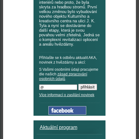
interiérů nebo proto, že byla
skryta za hradbou stromů. První
velkou změnou bylo vybudování
nového objektu Kulturního a
kreativního centra na ulici J. K.
Tyla a nyní se dostáváme do
další etapy, která je svou
povahou velmi zřetelná. Jedná se
o komplexní revitalizaci oplocení
a areálu hvězdárny.
Přihlašte se k odběru aktualit AKA,
novinek z hvězdárny a akcí:
S Vašimi osobními údaji pracujeme
dle našich
zásad zpracování
osobních údajů
.
Více informací o zasílání novinek
Aktuální program