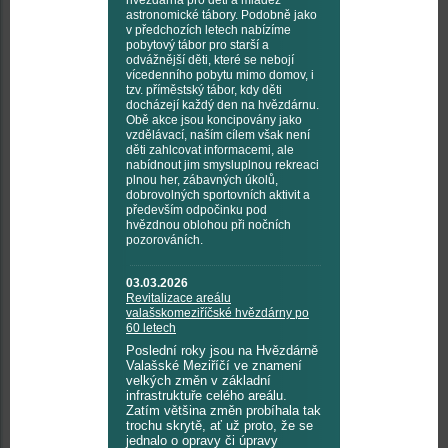
hvězdárna pro děti a mládež
astronomické tábory. Podobně jako
v předchozích letech nabízíme
pobytový tábor pro starší a
odvážnější děti, které se nebojí
vícedenního pobytu mimo domov, i
tzv. příměstský tábor, kdy děti
docházejí každý den na hvězdárnu.
Obě akce jsou koncipovány jako
vzdělávací, naším cílem však není
děti zahlcovat informacemi, ale
nabídnout jim smysluplnou rekreaci
plnou her, zábavných úkolů,
dobrovolných sportovních aktivit a
především odpočinku pod
hvězdnou oblohou při nočních
pozorováních.
03.03.2026
Revitalizace areálu
valašskomeziříčské hvězdárny po
60 letech
Poslední roky jsou na Hvězdárně
Valašské Meziříčí ve znamení
velkých změn v základní
infrastruktuře celého areálu.
Zatím většina změn probíhala tak
trochu skrytě, ať už proto, že se
jednalo o opravy či úpravy