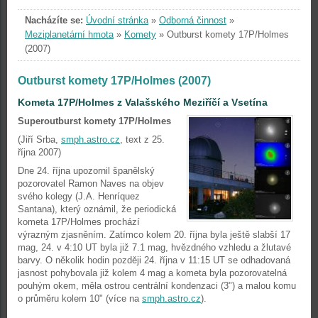
Nacházíte se:
Úvodní stránka
»
Odborná činnost
»
Meziplanetární hmota
»
Komety
»
Outburst komety 17P/Holmes
(2007)
Outburst komety 17P/Holmes (2007)
Kometa 17P/Holmes z Valašského Meziříčí a Vsetína
Superoutburst komety 17P/Holmes
(Jiří Srba,
smph.astro.cz
, text z 25.
října 2007)
Dne 24. října upozornil španělský
pozorovatel Ramon Naves na objev
svého kolegy (J.A. Henríquez
Santana), který oznámil, že periodická
kometa 17P/Holmes prochází
výrazným zjasněním. Zatímco kolem 20. října byla ještě slabší 17
mag, 24. v 4:10 UT byla již 7.1 mag, hvězdného vzhledu a žlutavé
barvy. O několik hodin později 24. října v 11:15 UT se odhadovaná
jasnost pohybovala již kolem 4 mag a kometa byla pozorovatelná
pouhým okem, měla ostrou centrální kondenzaci (3") a malou komu
o průměru kolem 10" (více na
smph.astro.cz
).
....