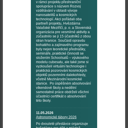
v rámci projektu přeshraniční
spolupráce s názvem Rozvoj
vzdělávání v oblasti vývoje
nanosatelitů a kosmických
technologií. Akci pořádali oba
partneři projektu, Hvězdárna
Valašské Meziříčí, p. o. a Slovenská
organizácia pre vesmírné aktivity a
zúčastnilo se ji 15 účastníků z obou
stran hranice. Součástí opravdu
bohatého a zajímavého programu
byly nejen teoretické přednášky,
semináře, praktické činnosti se
složením Schoolsatů – výukového
modelu cubesatu, ale také jsme si
vyzkoušeli virtuální technologie i
praktická pozorování kosmických
objektů pozemními dalekohledy,
včetně Mezinárodní kosmické
stanice. Po úspěšném absolvování
víkendové školy a nedělní
samostatné práce obdrželi všichni
účastníci certifikát o absolvování
této školy.
11.05.2026
Astronomické tábory 2026
Po dvouleté přestávce organizuje