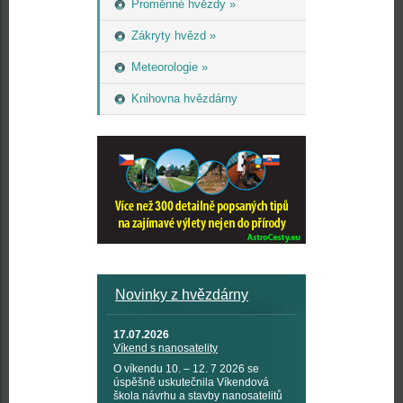
Proměnné hvězdy »
Zákryty hvězd »
Meteorologie »
Knihovna hvězdárny
Novinky z hvězdárny
17.07.2026
Víkend s nanosatelity
O víkendu 10. – 12. 7 2026 se
úspěšně uskutečnila Víkendová
škola návrhu a stavby nanosatelitů