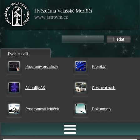
Hvězdárna Valašské Meziříčí
www.astrovm.cz
Programy pro školy
Projekty
Aktuality AK
Cestovní ruch
Programový letáček
Dokumenty