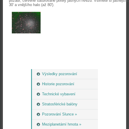
pozadí, červené saturované pixely jasných hvězd. Všiměte si jasnější c
30' a vnějšího halo (až 80').
Výsledky pozorování
Historie pozorování
Technické vybavení
Stratosférické balóny
Pozorování Slunce »
Meziplanetární hmota »