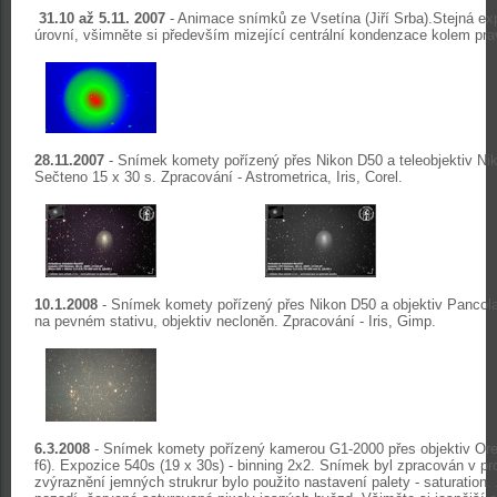
31.10 až 5.11. 2007
- Animace snímků ze Vsetína (Jiří Srba).Stejná ex
úrovní, všimněte si především mizející centrální kondenzace kolem pra
28.11.2007
- Snímek komety pořízený přes Nikon D50 a teleobjektiv Ni
Sečteno 15 x 30 s. Zpracování - Astrometrica, Iris, Corel.
10.1.2008
- Snímek komety pořízený přes Nikon D50 a objektiv Pancol
na pevném stativu, objektiv necloněn. Zpracování - Iris, Gimp.
6.3.2008
- Snímek komety pořízený kamerou G1-2000 přes objektiv Or
f6). Expozice 540s (19 x 30s) - binning 2x2. Snímek byl zpracován v 
zvýraznění jemných strukrur bylo použito nastavení palety - saturation.