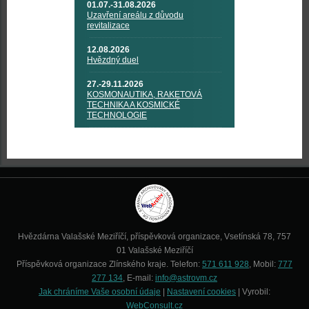
01.07.-31.08.2026
Uzavření areálu z důvodu
revitalizace
12.08.2026
Hvězdný duel
27.-29.11.2026
KOSMONAUTIKA, RAKETOVÁ
TECHNIKA A KOSMICKÉ
TECHNOLOGIE
Hvězdárna Valašské Meziříčí, příspěvková organizace, Vsetínská 78, 757
01 Valašské Meziříčí
Příspěvková organizace Zlínského kraje. Telefon:
571 611 928
, Mobil:
777
277 134
, E-mail:
info@astrovm.cz
Jak chráníme Vaše osobní údaje
|
Nastavení cookies
| Vyrobil:
WebConsult.cz