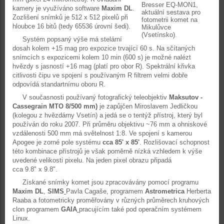
Bresser EQ-MON1,
kamery je využíváno software
Maxim DL
.
aktuální sestava pro
Zozlišení snímků je 512 x 512 pixelů při
fotometrii komet na
hloubce 16 bitů (tedy 65536 úrovní šedi).
Mikulůvce
(Vsetínsko).
Systém popsaný výše má stelární
dosah kolem +15 mag pro expozice trvající 60 s. Na sčítaných
snímcích s expozicemi kolem 10 min (600 s) je možné nalézt
hvězdy s jasností +16 mag (platí pro obor R). Spektrální křivka
citlivosti čipu ve spojení s používaným R filtrem velmi dobře
odpovídá standartnímu oboru R.
V současnosti používaný fotografický teleobjektiv
Maksutov -
Cassegrain MTO 8/500 mm)
je zapůjčen Miroslavem Jedličkou
(kolegou z hvězdárny Vsetín) a jedá se o tentýž přístroj, který byl
používán do roku 2007. Při průměru objektivu ~76 mm a ohniskové
vzdálenosti 500 mm má světelnost 1:8. Ve spojení s kamerou
Apogee je zorné pole systému
cca 85' x 85'
. Rozlišovací schopnost
této kombinace přístrojů je však poměrně nízká vzhledem k výše
uvedené velikosti pixelu. Na jeden pixel obrazu připadá
cca 9.8" x 9.8".
Získané snímky komet jsou zpracovávány pomocí programu
Maxim DL
,
SIMS
Pavla Cagaše, programem
Astrometrica
Herberta
Raaba a fotometricky proměřovány v různých průměrech kruhových
clon programem
GAIA
pracujícím také pod operačním systémem
Linux.