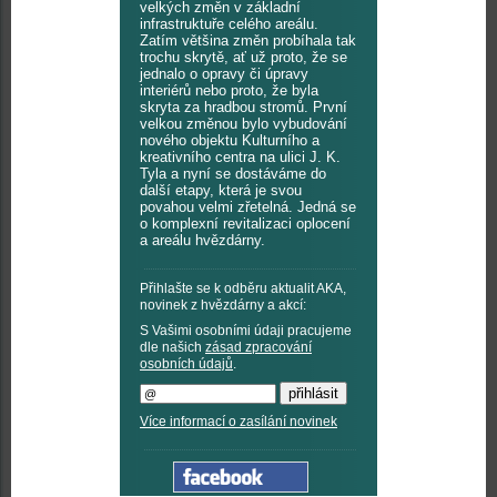
velkých změn v základní
infrastruktuře celého areálu.
Zatím většina změn probíhala tak
trochu skrytě, ať už proto, že se
jednalo o opravy či úpravy
interiérů nebo proto, že byla
skryta za hradbou stromů. První
velkou změnou bylo vybudování
nového objektu Kulturního a
kreativního centra na ulici J. K.
Tyla a nyní se dostáváme do
další etapy, která je svou
povahou velmi zřetelná. Jedná se
o komplexní revitalizaci oplocení
a areálu hvězdárny.
Přihlašte se k odběru aktualit AKA,
novinek z hvězdárny a akcí:
S Vašimi osobními údaji pracujeme
dle našich
zásad zpracování
osobních údajů
.
Více informací o zasílání novinek