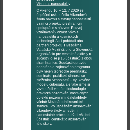
Víkend s nanosatelity
O víkendu 10. – 12. 7 2026 se
úspěšně uskutečnila Víkendová
škola návrhu a stavby nanosatelitů
v rámci projektu přeshraniční
spolupráce s názvem Rozvoj
vzdělávání v oblasti vývoje
nanosatelitů a kosmických
technologií. Akci pořádali oba
partneři projektu, Hvězdárna
Valašské Meziříčí, p. o. a Slovenská
organizácia pre vesmírné aktivity a
zúčastnilo se ji 15 účastníků z obou
stran hranice. Součástí opravdu
bohatého a zajímavého programu
byly nejen teoretické přednášky,
semináře, praktické činnosti se
složením Schoolsatů – výukového
modelu cubesatu, ale také jsme si
vyzkoušeli virtuální technologie i
praktická pozorování kosmických
objektů pozemními dalekohledy,
včetně Mezinárodní kosmické
stanice. Po úspěšném absolvování
víkendové školy a nedělní
samostatné práce obdrželi všichni
účastníci certifikát o absolvování
této školy.