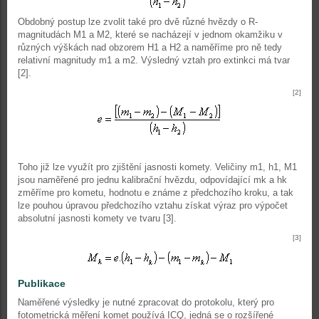
Obdobný postup lze zvolit také pro dvě různé hvězdy o R-
magnitudách M1 a M2, které se nacházejí v jednom okamžiku v
různých výškách nad obzorem H1 a H2 a naměříme pro ně tedy
relativní magnitudy m1 a m2. Výsledný vztah pro extinkci má tvar
[2].
[2]
Toho již lze využít pro zjištění jasnosti komety. Veličiny m1, h1, M1
jsou naměřené pro jednu kalibrační hvězdu, odpovídající mk a hk
změříme pro kometu, hodnotu e známe z předchozího kroku, a tak
lze pouhou úpravou předchozího vztahu získat výraz pro výpočet
absolutní jasnosti komety ve tvaru [3].
[3]
Publikace
Naměřené výsledky je nutné zpracovat do protokolu, který pro
fotometrická měření komet používá ICQ, jedná se o rozšířené