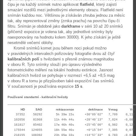
čipu je na každý snímek nutno aplikovat
flatfield
, který zajistí
smazání rozdílů mezi jednotlivými elementy obrazu. Flatfield není
snímán každou noc. Většinou je získáván zhruba jednou za měsíc
tak, aby reprezentoval změny (zrnka prachu) na povrchu čipu či
filtru. Snímán je obdobně jako
darkframe
v sérii 10 až 20 snímků
(přičemž expozice je volena tak, aby jednotlivé snímky byly
naexponovány na hodnotu kolem 30000). K jeho získání je ještě
nesetmělé večerní oblohy.
Kromě snímků komet jsou během noci pokud možno
v pravidelných intervalech pořizovány fotografie dvou až čtyř
kalibračních polí
s hvězdami s přesně známou magnitudou
v oboru R. Tyto snímky slouží pro úpravu výsledného
fotometrického měření na lokální hodnotu extinkce. Jasnost
kalibračních hvězd se pohybuje v rozmezí +6,5 až +8,5 mag
v oboru R a tomu je přizpůsoben také expoziční čas snímků.
V současnosti je používána expozice
15 s
.
Používané standartní - kalibrační hvězdy
HD
SAO
rektascenze
deklinace
V-mag
V-R
37352
58292
5h 39m 15s
+30°09´02"
7,709
0,117
102056
81968
11h 44h 44s
+28°40´13"
7,024
-0,004
161817
85402
17m 46h 40s
+25°45´00"
6,982
0,123
175544
124055
18h 55m 46s
+0°15´54"
7,395
0,074
218155
108392
23h 05m 33s
+14°57´33"
6,783
-0,014