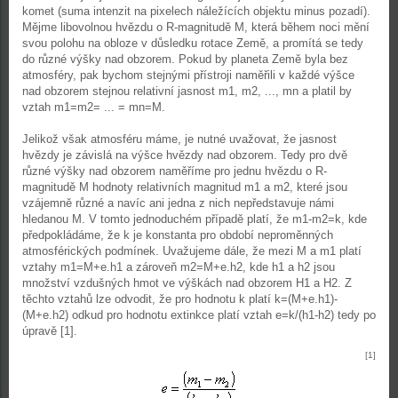
komet (suma intenzit na pixelech náležících objektu minus pozadí).
Mějme libovolnou hvězdu o R-magnitudě M, která během noci mění
svou polohu na obloze v důsledku rotace Země, a promítá se tedy
do různé výšky nad obzorem. Pokud by planeta Země byla bez
atmosféry, pak bychom stejnými přístroji naměřili v každé výšce
nad obzorem stejnou relativní jasnost m1, m2, ..., mn a platil by
vztah m1=m2= ... = mn=M.
Jelikož však atmosféru máme, je nutné uvažovat, že jasnost
hvězdy je závislá na výšce hvězdy nad obzorem. Tedy pro dvě
různé výšky nad obzorem naměříme pro jednu hvězdu o R-
magnitudě M hodnoty relativních magnitud m1 a m2, které jsou
vzájemně různé a navíc ani jedna z nich nepředstavuje námi
hledanou M. V tomto jednoduchém případě platí, že m1-m2=k, kde
předpokládáme, že k je konstanta pro období neproměnných
atmosférických podmínek. Uvažujeme dále, že mezi M a m1 platí
vztahy m1=M+e.h1 a zároveň m2=M+e.h2, kde h1 a h2 jsou
množství vzdušných hmot ve výškách nad obzorem H1 a H2. Z
těchto vztahů lze odvodit, že pro hodnotu k platí k=(M+e.h1)-
(M+e.h2) odkud pro hodnotu extinkce platí vztah e=k/(h1-h2) tedy po
úpravě [1].
[1]