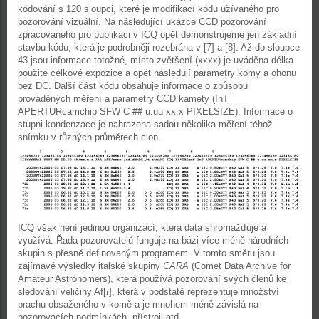
kódování s 120 sloupci, které je modifikací kódu užívaného pro
pozorování vizuální. Na následující ukázce CCD pozorování
zpracovaného pro publikaci v ICQ opět demonstrujeme jen základní
stavbu kódu, která je podrobněji rozebrána v [7] a [8]. Až do sloupce
43 jsou informace totožné, místo zvětšení (xxxx) je uváděna délka
použité celkové expozice a opět následují parametry komy a ohonu
bez DC. Další část kódu obsahuje informace o způsobu
prováděných měření a parametry CCD kamety (InT
APERTURcamchip SFW C ## u.uu xx.x PIXELSIZE). Informace o
stupni kondenzace je nahrazena sadou několika měření téhož
snímku v různých průměrech clon.
ICQ však není jedinou organizací, která data shromažďuje a
využívá. Řada pozorovatelů funguje na bázi více-méně národních
skupin s přesně definovaným programem. V tomto směru jsou
zajímavé výsledky italské skupiny
CARA
(Comet Data Archive for
Amateur Astronomers), která používá pozorování svých členů ke
sledování veličiny Af[
r
], která v podstatě reprezentuje množství
prachu obsaženého v komě a je mnohem méně závislá na
pozorovacích podmínkách, přístroji atd.