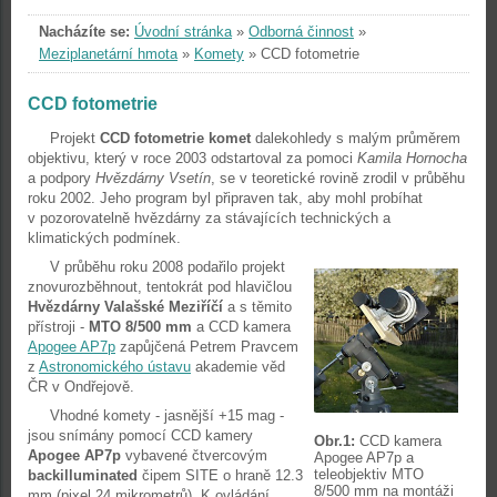
Nacházíte se:
Úvodní stránka
»
Odborná činnost
»
Meziplanetární hmota
»
Komety
»
CCD fotometrie
CCD fotometrie
Projekt
CCD fotometrie komet
dalekohledy s malým průměrem
objektivu, který v roce 2003 odstartoval za pomoci
Kamila Hornocha
a podpory
Hvězdárny Vsetín
, se v teoretické rovině zrodil v průběhu
roku 2002. Jeho program byl připraven tak, aby mohl probíhat
v pozorovatelně hvězdárny za stávajících technických a
klimatických podmínek.
V průběhu roku 2008 podařilo projekt
znovurozběhnout, tentokrát pod hlavičlou
Hvězdárny Valašské Meziříčí
a s těmito
přístroji -
MTO 8/500 mm
a CCD kamera
Apogee AP7p
zapůjčená Petrem Pravcem
z
Astronomického ústavu
akademie věd
ČR v Ondřejově.
Vhodné komety - jasnější +15 mag -
jsou snímány pomocí CCD kamery
Obr.1:
CCD kamera
Apogee AP7p
vybavené čtvercovým
Apogee AP7p a
teleobjektiv MTO
backilluminated
čipem SITE o hraně 12.3
8/500 mm na montáži
mm (pixel 24 mikrometrů). K ovládání