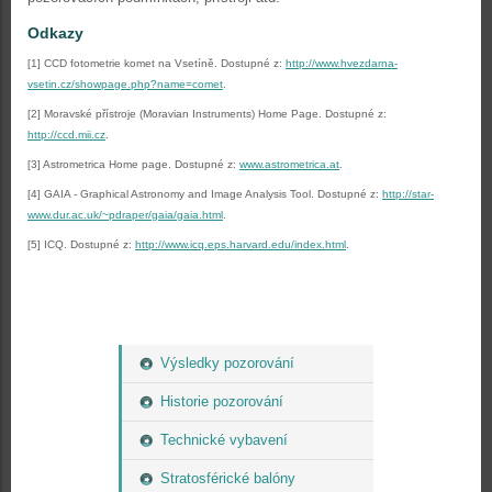
Odkazy
[1] CCD fotometrie komet na Vsetíně. Dostupné z:
http://www.hvezdarna-
vsetin.cz/showpage.php?name=comet
.
[2] Moravské přístroje (
Moravian Instruments) Home Page. Dostupné z:
http://ccd.mii.cz
.
[3] Astrometrica Home page. Dostupné z:
www.astrometrica.at
.
[4] GAIA - Graphical Astronomy and Image Analysis Tool. Dostupné z:
http://star-
www.dur.ac.uk/~pdraper/gaia/gaia.html
.
[5] ICQ. Dostupné z:
http://www.icq.eps.harvard.edu/index.html
.
Výsledky pozorování
Historie pozorování
Technické vybavení
Stratosférické balóny