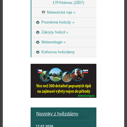
17P/Holmes (2007)
Meteorické roje »
Proměnné hvězdy »
Zákryty hvězd »
Meteorologie »
Knihovna hvězdárny
Novinky z hvězdárny
17.07.2026