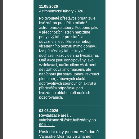
11.05.2026
Astronomické tábory 2026
Po dvouleté přestávce organizuje
hvězdárna pro děti a mládež
astronomické tábory. Podobně jako
v předchozích letech nabízíme
pobytový tábor pro starší a
odvážnější děti, které se nebojí
vícedenního pobytu mimo domov, i
tzv. příměstský tábor, kdy děti
docházejí každý den na hvězdárnu.
Obě akce jsou koncipovány jako
vzdělávací, naším cílem však není
děti zahlcovat informacemi, ale
nabídnout jim smysluplnou rekreaci
plnou her, zábavných úkolů,
dobrovolných sportovních aktivit a
především odpočinku pod
hvězdnou oblohou při nočních
pozorováních.
03.03.2026
Revitalizace areálu
valašskomeziříčské hvězdárny po
60 letech
Poslední roky jsou na Hvězdárně
Valašské Meziříčí ve znamení