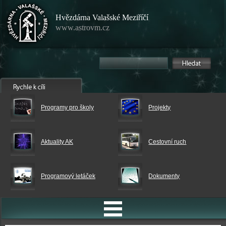
Hvězdárna Valašské Meziříčí
www.astrovm.cz
Programy pro školy
Projekty
Aktuality AK
Cestovní ruch
Programový letáček
Dokumenty