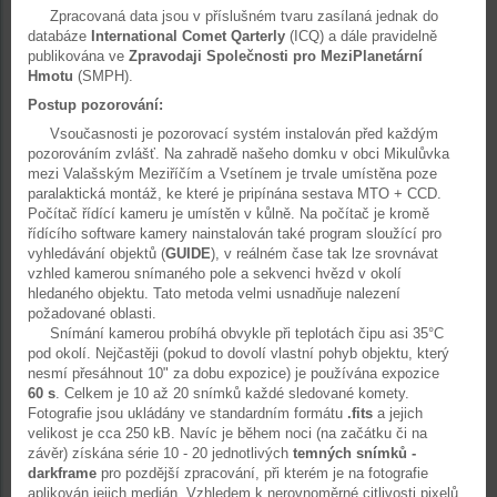
Zpracovaná data jsou v příslušném tvaru zasílaná jednak do
databáze
International Comet Qarterly
(ICQ)
a dále pravidelně
publikována ve
Zpravodaji Společnosti pro MeziPlanetární
Hmotu
(SMPH)
.
Postup pozorování:
Vsoučasnosti je pozorovací systém instalován před každým
pozorováním zvlášť. Na zahradě našeho domku v obci Mikulůvka
mezi Valašským Meziříčím a Vsetínem je trvale umístěna poze
paralaktická montáž, ke které je pripínána sestava MTO + CCD.
Počítač řídící kameru je umístěn v kůlně. Na počítač je kromě
řídícího software kamery nainstalován také program sloužící pro
vyhledávání objektů (
GUIDE
), v reálném čase tak lze srovnávat
vzhled kamerou snímaného pole a sekvenci hvězd v okolí
hledaného objektu. Tato metoda velmi usnadňuje nalezení
požadované oblasti.
Snímání kamerou probíhá obvykle při teplotách čipu asi 35°C
pod okolí. Nejčastěji (pokud to dovolí vlastní pohyb objektu, který
nesmí přesáhnout 10" za dobu expozice) je používána expozice
60 s
. Celkem je 10 až 20 snímků každé sledované komety.
Fotografie jsou ukládány ve standardním formátu
.fits
a jejich
velikost je cca 250 kB. Navíc je během noci (na začátku či na
závěr) získána série 10 - 20 jednotlivých
temných snímků -
darkframe
pro pozdější zpracování, při kterém je na fotografie
aplikován jejich medián. Vzhledem k nerovnoměrné citlivosti pixelů