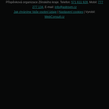
Příspěvková organizace Zlínského kraje. Telefon:
571 611 928
, Mobil:
777
277 134
, E-mail:
info@astrovm.cz
Jak chráníme Vaše osobní údaje
|
Nastavení cookies
| Vyrobil:
WebConsult.cz