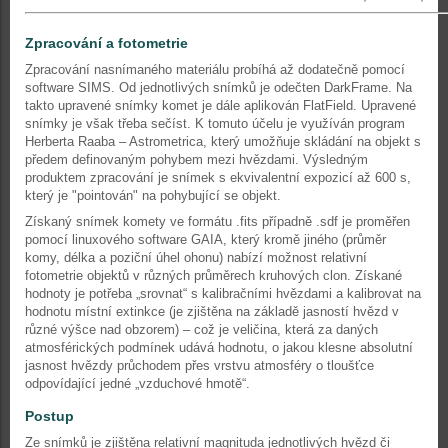
Zpracování a fotometrie
Zpracování nasnímaného materiálu probíhá až dodatečně pomocí
software SIMS. Od jednotlivých snímků je odečten DarkFrame. Na
takto upravené snímky komet je dále aplikován FlatField. Upravené
snímky je však třeba sečíst. K tomuto účelu je využíván program
Herberta Raaba – Astrometrica, který umožňuje skládání na objekt s
předem definovaným pohybem mezi hvězdami. Výsledným
produktem zpracování je snímek s ekvivalentní expozicí až 600 s,
který je "pointován" na pohybující se objekt.
Získaný snímek komety ve formátu .fits případně .sdf je proměřen
pomocí linuxového software GAIA, který kromě jiného (průměr
komy, délka a poziční úhel ohonu) nabízí možnost relativní
fotometrie objektů v různých průměrech kruhových clon. Získané
hodnoty je potřeba „srovnat“ s kalibračními hvězdami a kalibrovat na
hodnotu místní extinkce (je zjištěna na základě jasností hvězd v
různé výšce nad obzorem) – což je veličina, která za daných
atmosférických podmínek udává hodnotu, o jakou klesne absolutní
jasnost hvězdy průchodem přes vrstvu atmosféry o tloušťce
odpovídající jedné „vzduchové hmotě“.
Postup
Ze snímků je zjištěna relativní magnituda jednotlivých hvězd či