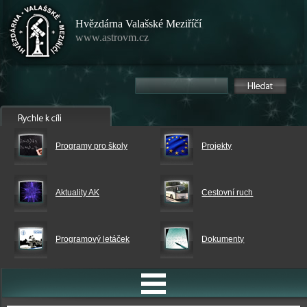
Hvězdárna Valašské Meziříčí
www.astrovm.cz
Programy pro školy
Projekty
Aktuality AK
Cestovní ruch
Programový letáček
Dokumenty