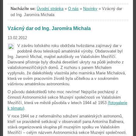
Nacházíte se:
Úvodní stránka
»
O nás
»
Novinky
»
Vzácný dar
od Ing. Jaromíra Michala
Vzácný dar od Ing. Jaromíra Michala
13.02.2012
V závěru loňského roku obdržela hvězdárna zajímavý dar v
podobně dvou teleskopů amatérské výroby. Obdarovatel byl
Ing. Jaromír Michal, majitel autoškoly ve Valašském Meziříčí.
Darované přístroje byly dlouhá desetiletí ukryty na půdě jednoho z
valašskomeziříčských domů. Z rozhoru s panem Michalem
vyplynulo, že dalekohledy vlastnila jeho maminka Marie Michalová,
která ve svém pracovním životě byla učitelkou a v soukromém
vášnivou amatérskou astronomkou.
O původu dalekohledů toho moc nevíme! Nejspíše pocházejí z
činnosti Astronomické sekce Muzejní společnosti ve Valašském
Meziříčí, která ve městě působila v letech 1944 až 1953
(fotogalerie
k tématu)
.
V roce 1944 se z neformálního sdružení amatérských astronomů,
kteří se pravidelně setkávají v observatoři pana Antonína Ballnera,
stává organizovaná skupina při muzejním spolku ve Valašském
Meziříčí – celým názvem Astronomická sekce Muzejní společnosti.