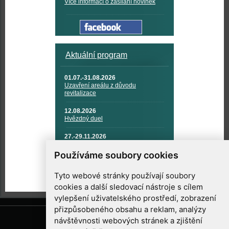
Více informací o zasílání novinek
Aktuální program
01.07.-31.08.2026
Uzavření areálu z důvodu
revitalizace
12.08.2026
Hvězdný duel
27.-29.11.2026
KOSMONAUTIKA, RAKETOVÁ
TECHNIKA A KOSMICKÉ
Používáme soubory cookies
TECHNOLOGIE
Tyto webové stránky používají soubory
cookies a další sledovací nástroje s cílem
vylepšení uživatelského prostředí, zobrazení
přizpůsobeného obsahu a reklam, analýzy
návštěvnosti webových stránek a zjištění