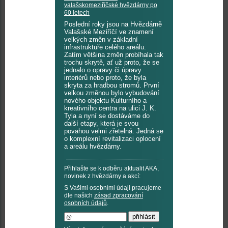
valašskomeziříčské hvězdárny po
60 letech
Poslední roky jsou na Hvězdárně
Valašské Meziříčí ve znamení
velkých změn v základní
infrastruktuře celého areálu.
Zatím většina změn probíhala tak
trochu skrytě, ať už proto, že se
jednalo o opravy či úpravy
interiérů nebo proto, že byla
skryta za hradbou stromů. První
velkou změnou bylo vybudování
nového objektu Kulturního a
kreativního centra na ulici J. K.
Tyla a nyní se dostáváme do
další etapy, která je svou
povahou velmi zřetelná. Jedná se
o komplexní revitalizaci oplocení
a areálu hvězdárny.
Přihlašte se k odběru aktualit AKA,
novinek z hvězdárny a akcí:
S Vašimi osobními údaji pracujeme
dle našich
zásad zpracování
osobních údajů
.