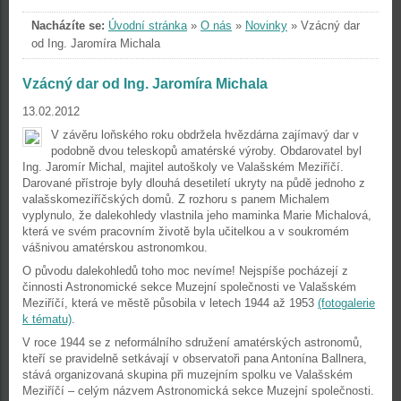
Nacházíte se:
Úvodní stránka
»
O nás
»
Novinky
»
Vzácný dar
od Ing. Jaromíra Michala
Vzácný dar od Ing. Jaromíra Michala
13.02.2012
V závěru loňského roku obdržela hvězdárna zajímavý dar v
podobně dvou teleskopů amatérské výroby. Obdarovatel byl
Ing. Jaromír Michal, majitel autoškoly ve Valašském Meziříčí.
Darované přístroje byly dlouhá desetiletí ukryty na půdě jednoho z
valašskomeziříčských domů. Z rozhoru s panem Michalem
vyplynulo, že dalekohledy vlastnila jeho maminka Marie Michalová,
která ve svém pracovním životě byla učitelkou a v soukromém
vášnivou amatérskou astronomkou.
O původu dalekohledů toho moc nevíme! Nejspíše pocházejí z
činnosti Astronomické sekce Muzejní společnosti ve Valašském
Meziříčí, která ve městě působila v letech 1944 až 1953
(fotogalerie
k tématu)
.
V roce 1944 se z neformálního sdružení amatérských astronomů,
kteří se pravidelně setkávají v observatoři pana Antonína Ballnera,
stává organizovaná skupina při muzejním spolku ve Valašském
Meziříčí – celým názvem Astronomická sekce Muzejní společnosti.