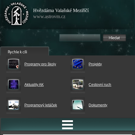
Hvězdárna Valašské Meziříčí
www.astrovm.cz
Programy pro školy
Projekty
Aktuality AK
Cestovní ruch
Programový letáček
Dokumenty