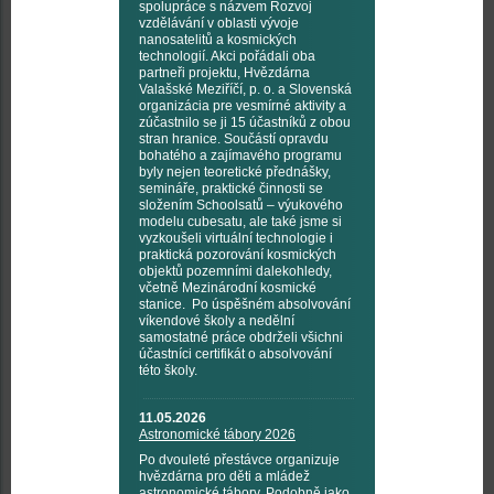
spolupráce s názvem Rozvoj
vzdělávání v oblasti vývoje
nanosatelitů a kosmických
technologií. Akci pořádali oba
partneři projektu, Hvězdárna
Valašské Meziříčí, p. o. a Slovenská
organizácia pre vesmírné aktivity a
zúčastnilo se ji 15 účastníků z obou
stran hranice. Součástí opravdu
bohatého a zajímavého programu
byly nejen teoretické přednášky,
semináře, praktické činnosti se
složením Schoolsatů – výukového
modelu cubesatu, ale také jsme si
vyzkoušeli virtuální technologie i
praktická pozorování kosmických
objektů pozemními dalekohledy,
včetně Mezinárodní kosmické
stanice. Po úspěšném absolvování
víkendové školy a nedělní
samostatné práce obdrželi všichni
účastníci certifikát o absolvování
této školy.
11.05.2026
Astronomické tábory 2026
Po dvouleté přestávce organizuje
hvězdárna pro děti a mládež
astronomické tábory. Podobně jako