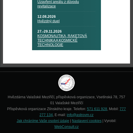
Uzavření areálu z důvodu
revitalizace
12.08.2026
Hvězdný duel
27.-29.11.2026
KOSMONAUTIKA, RAKETOVÁ
TECHNIKA A KOSMICKÉ
TECHNOLOGIE
Hvězdárna Valašské Meziříčí, příspěvková organizace, Vsetínská 78, 757
01 Valašské Meziříčí
Příspěvková organizace Zlínského kraje. Telefon:
571 611 928
, Mobil:
777
277 134
, E-mail:
info@astrovm.cz
Jak chráníme Vaše osobní údaje
|
Nastavení cookies
| Vyrobil:
WebConsult.cz