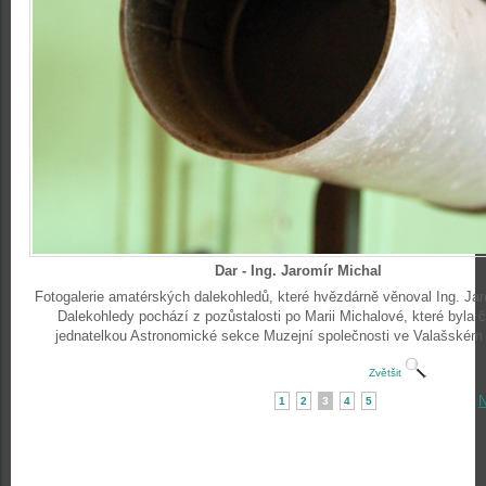
Dar - Ing. Jaromír Michal
Fotogalerie amatérských dalekohledů, které hvězdárně věnoval Ing. Jar
Dalekohledy pochází z pozůstalosti po Marii Michalové, které byla 
jednatelkou Astronomické sekce Muzejní společnosti ve Valašském 
Zvětšit
N
1
2
3
4
5