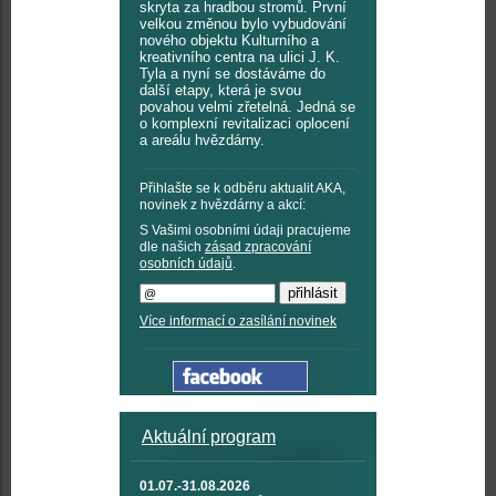
skryta za hradbou stromů. První
velkou změnou bylo vybudování
nového objektu Kulturního a
kreativního centra na ulici J. K.
Tyla a nyní se dostáváme do
další etapy, která je svou
povahou velmi zřetelná. Jedná se
o komplexní revitalizaci oplocení
a areálu hvězdárny.
Přihlašte se k odběru aktualit AKA,
novinek z hvězdárny a akcí:
S Vašimi osobními údaji pracujeme
dle našich
zásad zpracování
osobních údajů
.
Více informací o zasílání novinek
Aktuální program
01.07.-31.08.2026