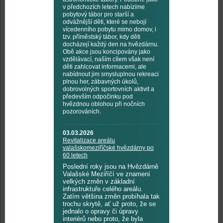
v předchozích letech nabízíme
pobytový tábor pro starší a
odvážnější děti, které se nebojí
vícedenního pobytu mimo domov, i
tzv. příměstský tábor, kdy děti
docházejí každý den na hvězdárnu.
Obě akce jsou koncipovány jako
vzdělávací, naším cílem však není
děti zahlcovat informacemi, ale
nabídnout jim smysluplnou rekreaci
plnou her, zábavných úkolů,
dobrovolných sportovních aktivit a
především odpočinku pod
hvězdnou oblohou při nočních
pozorováních.
03.03.2026
Revitalizace areálu
valašskomeziříčské hvězdárny po
60 letech
Poslední roky jsou na Hvězdárně
Valašské Meziříčí ve znamení
velkých změn v základní
infrastruktuře celého areálu.
Zatím většina změn probíhala tak
trochu skrytě, ať už proto, že se
jednalo o opravy či úpravy
interiérů nebo proto, že byla