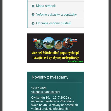
Mapa stránek
Veřejné zakázky a poptávky
Ochrana osobních údajů
Novinky z hvězdárny
17.07.2026
Víkend s nanosatelity
O víkendu 10. – 12. 7 2026 se
úspěšně uskutečnila Víkendová
škola návrhu a stavby nanosatelitů
v rámci projektu přeshraniční