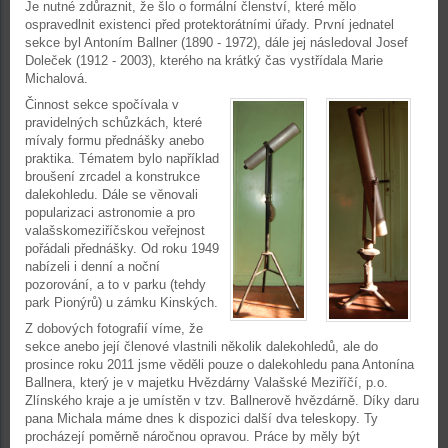
Je nutné zdůraznit, že šlo o formální členství, které mělo
ospravedlnit existenci před protektorátními úřady. První jednatel
sekce byl Antoním Ballner (1890 - 1972), dále jej následoval Josef
Doleček (1912 - 2003), kterého na krátký čas vystřídala Marie
Michalová.
Činnost sekce spočívala v
pravidelných schůzkách, které
mívaly formu přednášky anebo
praktika. Tématem bylo například
broušení zrcadel a konstrukce
dalekohledu. Dále se věnovali
popularizaci astronomie a pro
valašskomeziříčskou veřejnost
pořádali přednášky. Od roku 1949
nabízeli i denní a noční
pozorování, a to v parku (tehdy
park Pionýrů) u zámku Kinských.
Z dobových fotografií víme, že
sekce anebo její členové vlastnili několik dalekohledů, ale do
prosince roku 2011 jsme věděli pouze o dalekohledu pana Antonína
Ballnera, který je v majetku Hvězdárny Valašské Meziříčí, p.o.
Zlínského kraje a je umístěn v tzv. Ballnerově hvězdárně. Díky daru
pana Michala máme dnes k dispozici další dva teleskopy. Ty
procházejí poměrně náročnou opravou. Práce by měly být