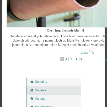
Dar - Ing. Jaromír Michal
Fotogalerie amatérských dalekohledů, které hvězdárně věnoval Ing. Jar
Dalekohledy pochází z pozůstalosti po Marii Michalové, které byla 
jednatelkou Astronomické sekce Muzejní společnosti ve Valašském 
Zvětšit
N
1
2
3
4
5
Kontakty
Novinky
Historie
Současnost »