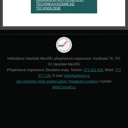
TECHNIKA A KOSMICKÉ
TECHNOLOGIE
Hvězdárna Valašské Meziříčí, příspěvková organizace, Vsetínská 78, 757
01 Valašské Meziříčí
Příspěvková organizace Zlínského kraje. Telefon:
571 611 928
, Mobil:
777
277 134
, E-mail:
info@astrovm.cz
Jak chráníme Vaše osobní údaje
|
Nastavení cookies
| Vyrobil:
WebConsult.cz