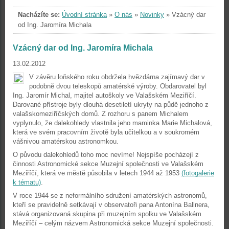
Nacházíte se:
Úvodní stránka
»
O nás
»
Novinky
»
Vzácný dar
od Ing. Jaromíra Michala
Vzácný dar od Ing. Jaromíra Michala
13.02.2012
V závěru loňského roku obdržela hvězdárna zajímavý dar v
podobně dvou teleskopů amatérské výroby. Obdarovatel byl
Ing. Jaromír Michal, majitel autoškoly ve Valašském Meziříčí.
Darované přístroje byly dlouhá desetiletí ukryty na půdě jednoho z
valašskomeziříčských domů. Z rozhoru s panem Michalem
vyplynulo, že dalekohledy vlastnila jeho maminka Marie Michalová,
která ve svém pracovním životě byla učitelkou a v soukromém
vášnivou amatérskou astronomkou.
O původu dalekohledů toho moc nevíme! Nejspíše pocházejí z
činnosti Astronomické sekce Muzejní společnosti ve Valašském
Meziříčí, která ve městě působila v letech 1944 až 1953
(fotogalerie
k tématu)
.
V roce 1944 se z neformálního sdružení amatérských astronomů,
kteří se pravidelně setkávají v observatoři pana Antonína Ballnera,
stává organizovaná skupina při muzejním spolku ve Valašském
Meziříčí – celým názvem Astronomická sekce Muzejní společnosti.