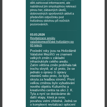
děti zahlcovat informacemi, ale
nabídnout jim smysluplnou rekreaci
plnou her, zábavných úkolů,
dobrovolných sportovních aktivit a
především odpočinku pod
hvězdnou oblohou při nočních
pozorováních.
03.03.2026
Revitalizace areálu
valašskomeziříčské hvězdárny po
60 letech
Poslední roky jsou na Hvězdárně
Valašské Meziříčí ve znamení
velkých změn v základní
infrastruktuře celého areálu.
Zatím většina změn probíhala tak
trochu skrytě, ať už proto, že se
jednalo o opravy či úpravy
interiérů nebo proto, že byla
skryta za hradbou stromů. První
velkou změnou bylo vybudování
nového objektu Kulturního a
kreativního centra na ulici J. K.
Tyla a nyní se dostáváme do
další etapy, která je svou
povahou velmi zřetelná. Jedná se
o komplexní revitalizaci oplocení