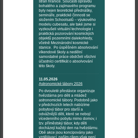
stran hranice. Součástí opravdu
bohatého a zajímavého programu
byly nejen teoretické přednášky,
semináře, praktické činnosti se
složením Schoolsatů – výukového
modelu cubesatu, ale také jsme si
vyzkoušeli virtuální technologie i
praktická pozorování kosmických
objektů pozemními dalekohledy,
včetně Mezinárodní kosmické
stanice. Po úspěšném absolvování
víkendové školy a nedělní
samostatné práce obdrželi všichni
účastníci certifikát o absolvování
této školy.
11.05.2026
Astronomické tábory 2026
Po dvouleté přestávce organizuje
hvězdárna pro děti a mládež
astronomické tábory. Podobně jako
v předchozích letech nabízíme
pobytový tábor pro starší a
odvážnější děti, které se nebojí
vícedenního pobytu mimo domov, i
tzv. příměstský tábor, kdy děti
docházejí každý den na hvězdárnu.
Obě akce jsou koncipovány jako
vzdělávací, naším cílem však není