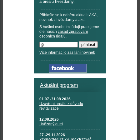
a areálu hvězdárny.
Přihlašte se k odběru aktualit AKA,
novinek z hvězdárny a akcí:
S Vašimi osobními údaji pracujeme
dle našich
zásad zpracování
osobních údajů
.
Více informací o zasílání novinek
Aktuální program
01.07.-31.08.2026
Uzavření areálu z důvodu
revitalizace
12.08.2026
Hvězdný duel
27.-29.11.2026
KOSMONAUTIKA, RAKETOVÁ