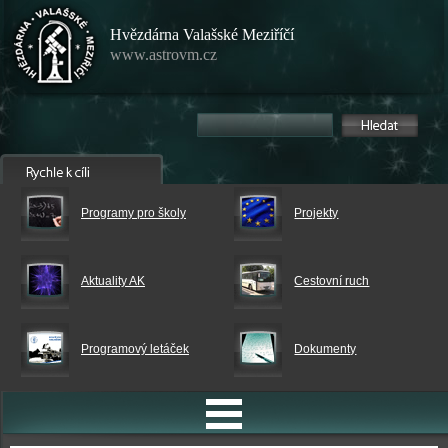
Hvězdárna Valašské Meziříčí
www.astrovm.cz
Programy pro školy
Projekty
Aktuality AK
Cestovní ruch
Programový letáček
Dokumenty