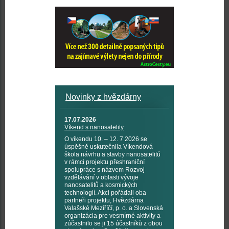
Novinky z hvězdárny
17.07.2026
Víkend s nanosatelity
O víkendu 10. – 12. 7 2026 se
úspěšně uskutečnila Víkendová
škola návrhu a stavby nanosatelitů
v rámci projektu přeshraniční
spolupráce s názvem Rozvoj
vzdělávání v oblasti vývoje
nanosatelitů a kosmických
technologií. Akci pořádali oba
partneři projektu, Hvězdárna
Valašské Meziříčí, p. o. a Slovenská
organizácia pre vesmírné aktivity a
zúčastnilo se ji 15 účastníků z obou