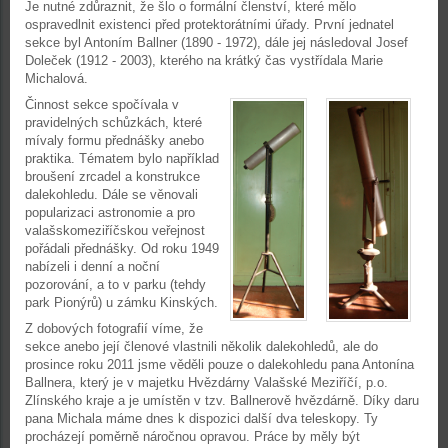
Je nutné zdůraznit, že šlo o formální členství, které mělo
ospravedlnit existenci před protektorátními úřady. První jednatel
sekce byl Antoním Ballner (1890 - 1972), dále jej následoval Josef
Doleček (1912 - 2003), kterého na krátký čas vystřídala Marie
Michalová.
Činnost sekce spočívala v
pravidelných schůzkách, které
mívaly formu přednášky anebo
praktika. Tématem bylo například
broušení zrcadel a konstrukce
dalekohledu. Dále se věnovali
popularizaci astronomie a pro
valašskomeziříčskou veřejnost
pořádali přednášky. Od roku 1949
nabízeli i denní a noční
pozorování, a to v parku (tehdy
park Pionýrů) u zámku Kinských.
Z dobových fotografií víme, že
sekce anebo její členové vlastnili několik dalekohledů, ale do
prosince roku 2011 jsme věděli pouze o dalekohledu pana Antonína
Ballnera, který je v majetku Hvězdárny Valašské Meziříčí, p.o.
Zlínského kraje a je umístěn v tzv. Ballnerově hvězdárně. Díky daru
pana Michala máme dnes k dispozici další dva teleskopy. Ty
procházejí poměrně náročnou opravou. Práce by měly být