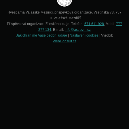
Hvězdárna Valašské Meziříčí, příspěvková organizace, Vsetínská 78, 757
01 Valašské Meziříčí
Příspěvková organizace Zlínského kraje. Telefon:
571 611 928
, Mobil:
777
277 134
, E-mail:
info@astrovm.cz
Jak chráníme Vaše osobní údaje
|
Nastavení cookies
| Vyrobil:
WebConsult.cz