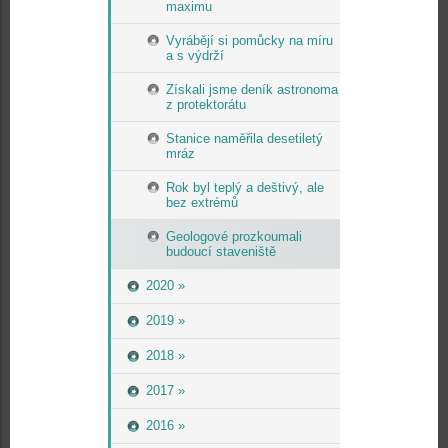
maximu
Vyrábějí si pomůcky na míru
a s výdrží
Získali jsme deník astronoma
z protektorátu
Stanice naměřila desetiletý
mráz
Rok byl teplý a deštivý, ale
bez extrémů
Geologové prozkoumali
budoucí staveniště
2020 »
2019 »
2018 »
2017 »
2016 »