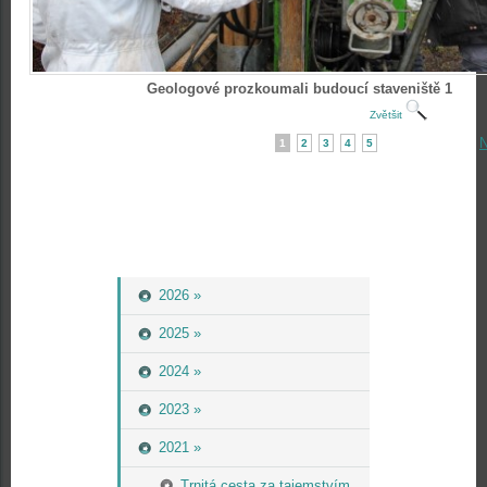
Geologové prozkoumali budoucí staveniště 1
Zvětšit
N
1
2
3
4
5
2026 »
2025 »
2024 »
2023 »
2021 »
Trnitá cesta za tajemstvím