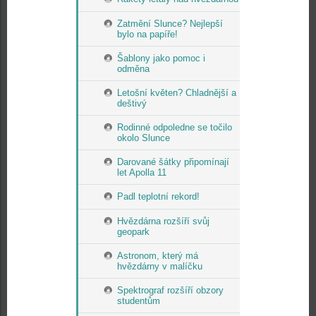
Zatmění Slunce? Nejlepší
bylo na papíře!
Šablony jako pomoc i
odměna
Letošní květen? Chladnější a
deštivý
Rodinné odpoledne se točilo
okolo Slunce
Darované šátky připomínají
let Apolla 11
Padl teplotní rekord!
Hvězdárna rozšíří svůj
geopark
Astronom, který má
hvězdárny v malíčku
Spektrograf rozšíří obzory
studentům