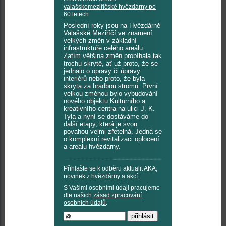
valašskomeziříčské hvězdárny po
60 letech
Poslední roky jsou na Hvězdárně
Valašské Meziříčí ve znamení
velkých změn v základní
infrastruktuře celého areálu.
Zatím většina změn probíhala tak
trochu skrytě, ať už proto, že se
jednalo o opravy či úpravy
interiérů nebo proto, že byla
skryta za hradbou stromů. První
velkou změnou bylo vybudování
nového objektu Kulturního a
kreativního centra na ulici J. K.
Tyla a nyní se dostáváme do
další etapy, která je svou
povahou velmi zřetelná. Jedná se
o komplexní revitalizaci oplocení
a areálu hvězdárny.
Přihlašte se k odběru aktualit AKA,
novinek z hvězdárny a akcí:
S Vašimi osobními údaji pracujeme
dle našich
zásad zpracování
osobních údajů
.