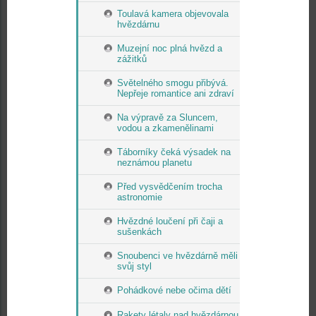
Toulavá kamera objevovala
hvězdárnu
Muzejní noc plná hvězd a
zážitků
Světelného smogu přibývá.
Nepřeje romantice ani zdraví
Na výpravě za Sluncem,
vodou a zkamenělinami
Táborníky čeká výsadek na
neznámou planetu
Před vysvědčením trocha
astronomie
Hvězdné loučení při čaji a
sušenkách
Snoubenci ve hvězdárně měli
svůj styl
Pohádkové nebe očima dětí
Rakety létaly nad hvězdárnou