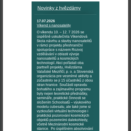
Novinky z hvězdárny
17.07.2026
Víkend s nanosatelity
O víkendu 10. – 12. 7 2026 se
úspěšně uskutečnila Víkendová
škola návrhu a stavby nanosatelitů
v rámci projektu přeshraniční
spolupráce s názvem Rozvoj
vzdělávání v oblasti vývoje
nanosatelitů a kosmických
technologií. Akci pořádali oba
partneři projektu, Hvězdárna
Valašské Meziříčí, p. o. a Slovenská
organizácia pre vesmírné aktivity a
zúčastnilo se ji 15 účastníků z obou
stran hranice. Součástí opravdu
bohatého a zajímavého programu
byly nejen teoretické přednášky,
semináře, praktické činnosti se
složením Schoolsatů – výukového
modelu cubesatu, ale také jsme si
vyzkoušeli virtuální technologie i
praktická pozorování kosmických
objektů pozemními dalekohledy,
včetně Mezinárodní kosmické
stanice. Po úspěšném absolvování