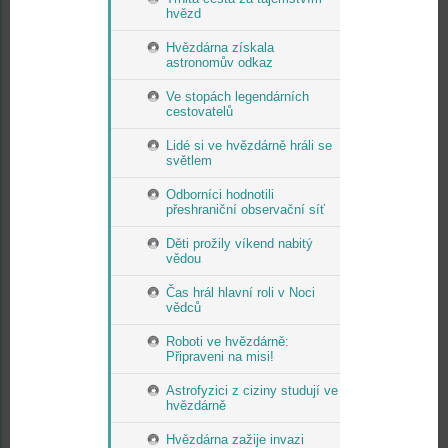
hvězd
Hvězdárna získala
astronomův odkaz
Ve stopách legendárních
cestovatelů
Lidé si ve hvězdárně hráli se
světlem
Odborníci hodnotili
přeshraniční observační síť
Děti prožily víkend nabitý
vědou
Čas hrál hlavní roli v Noci
vědců
Roboti ve hvězdárně:
Připraveni na misi!
Astrofyzici z ciziny studují ve
hvězdárně
Hvězdárna zažije invazi