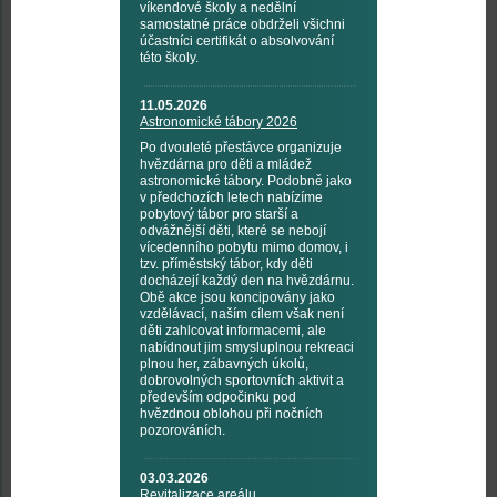
víkendové školy a nedělní
samostatné práce obdrželi všichni
účastníci certifikát o absolvování
této školy.
11.05.2026
Astronomické tábory 2026
Po dvouleté přestávce organizuje
hvězdárna pro děti a mládež
astronomické tábory. Podobně jako
v předchozích letech nabízíme
pobytový tábor pro starší a
odvážnější děti, které se nebojí
vícedenního pobytu mimo domov, i
tzv. příměstský tábor, kdy děti
docházejí každý den na hvězdárnu.
Obě akce jsou koncipovány jako
vzdělávací, naším cílem však není
děti zahlcovat informacemi, ale
nabídnout jim smysluplnou rekreaci
plnou her, zábavných úkolů,
dobrovolných sportovních aktivit a
především odpočinku pod
hvězdnou oblohou při nočních
pozorováních.
03.03.2026
Revitalizace areálu