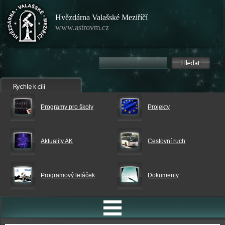
Hvězdárna Valašské Meziříčí
www.astrovm.cz
Programy pro školy
Projekty
Aktuality AK
Cestovní ruch
Programový letáček
Dokumenty