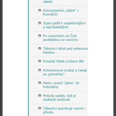
robotů
Astronomické „záření“ v
Kroměříži
Srpen patřil k nejdeštivějším
a nejchladnějším
Po surovinách se Češi
poohlédnou ve vesmíru
Táborníci leželi pod nebeskou
klenbou
Kroužek hledá zvídavé děti
Astronomové studují a čekají
na „proměnky“
Herec vyrazil "párou" do
hvězdárny
Hvězdy padaly, lidé je
nadšeně sledovali
Táborníci poznávají vesmír i
přírodu