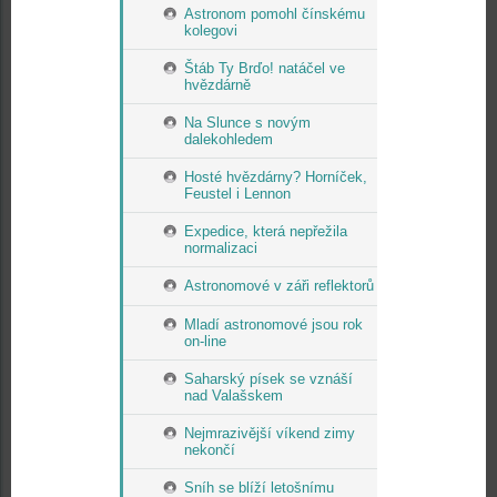
Astronom pomohl čínskému
kolegovi
Štáb Ty Brďo! natáčel ve
hvězdárně
Na Slunce s novým
dalekohledem
Hosté hvězdárny? Horníček,
Feustel i Lennon
Expedice, která nepřežila
normalizaci
Astronomové v záři reflektorů
Mladí astronomové jsou rok
on-line
Saharský písek se vznáší
nad Valašskem
Nejmrazivější víkend zimy
nekončí
Sníh se blíží letošnímu