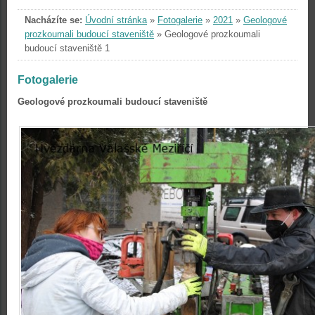
Nacházíte se:
Úvodní stránka
»
Fotogalerie
»
2021
»
Geologové
prozkoumali budoucí staveniště
»
Geologové prozkoumali
budoucí staveniště 1
Fotogalerie
Geologové prozkoumali budoucí staveniště