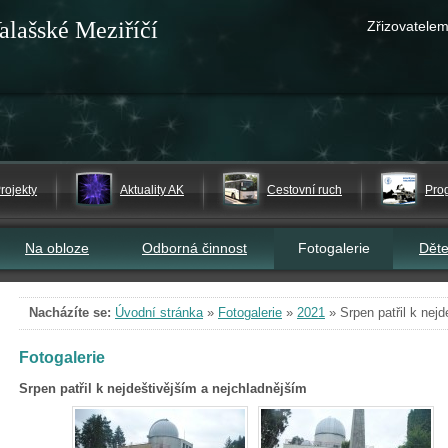
alašské Meziříčí
Zřizovatelem
rojekty
Aktuality AK
Cestovní ruch
Pro
Na obloze
Odborná činnost
Fotogalerie
Dět
Nacházíte se:
Úvodní stránka
»
Fotogalerie
»
2021
»
Srpen patřil k nej
Fotogalerie
Srpen patřil k nejdeštivějším a nejchladnějším