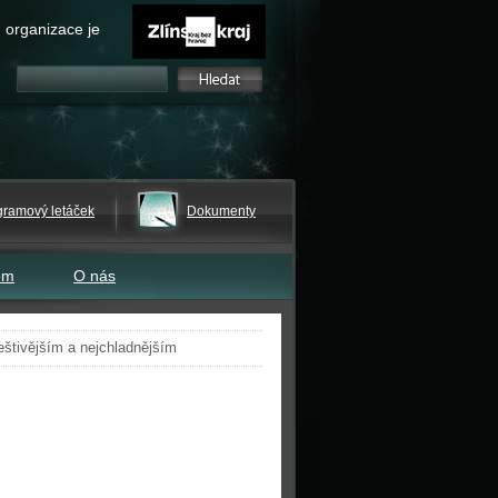
 organizace je
gramový letáček
Dokumenty
em
O nás
deštivějším a nejchladnějším