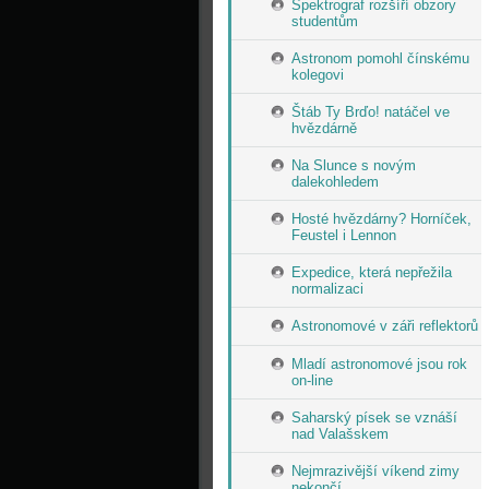
Spektrograf rozšíří obzory
studentům
Astronom pomohl čínskému
kolegovi
Štáb Ty Brďo! natáčel ve
hvězdárně
Na Slunce s novým
dalekohledem
Hosté hvězdárny? Horníček,
Feustel i Lennon
Expedice, která nepřežila
normalizaci
Astronomové v záři reflektorů
Mladí astronomové jsou rok
on-line
Saharský písek se vznáší
nad Valašskem
Nejmrazivější víkend zimy
nekončí