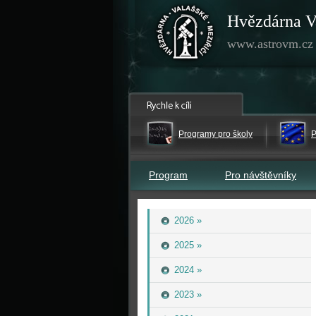
Hvězdárna V
www.astrovm.cz
Programy pro školy
P
Program
Pro návštěvníky
2026 »
2025 »
2024 »
2023 »