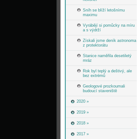
Sníh se blíží letošnímu
maximu
Vyrábějí si pomůcky na míru
a s výdrží
Získali jsme deník astronoma
z protektorátu
Stanice naměřila desetiletý
mráz
Rok byl teplý a deštivý, ale
bez extrémů
Geologové prozkoumali
budoucí staveniště
2020 »
2019 »
2018 »
2017 »