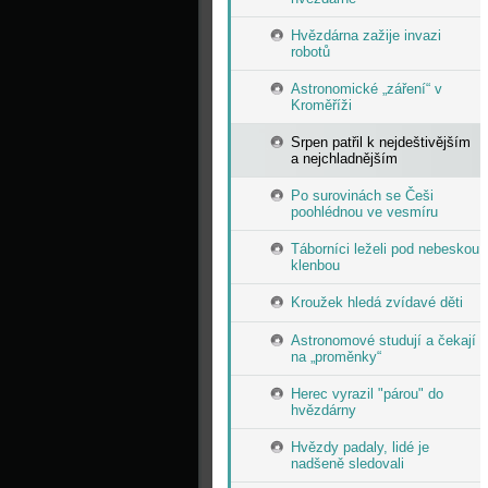
Hvězdárna zažije invazi
robotů
Astronomické „záření“ v
Kroměříži
Srpen patřil k nejdeštivějším
a nejchladnějším
Po surovinách se Češi
poohlédnou ve vesmíru
Táborníci leželi pod nebeskou
klenbou
Kroužek hledá zvídavé děti
Astronomové studují a čekají
na „proměnky“
Herec vyrazil "párou" do
hvězdárny
Hvězdy padaly, lidé je
nadšeně sledovali