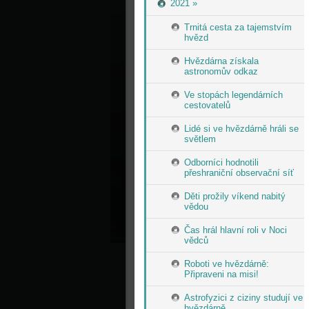
2021 »
Trnitá cesta za tajemstvím
hvězd
Hvězdárna získala
astronomův odkaz
Ve stopách legendárních
cestovatelů
Lidé si ve hvězdárně hráli se
světlem
Odborníci hodnotili
přeshraniční observační síť
Děti prožily víkend nabitý
vědou
Čas hrál hlavní roli v Noci
vědců
Roboti ve hvězdárně:
Připraveni na misi!
Astrofyzici z ciziny studují ve
hvězdárně