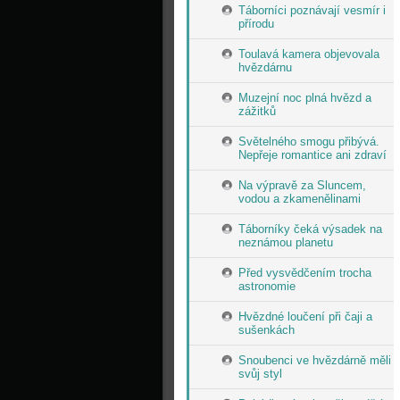
Táborníci poznávají vesmír i
přírodu
Toulavá kamera objevovala
hvězdárnu
Muzejní noc plná hvězd a
zážitků
Světelného smogu přibývá.
Nepřeje romantice ani zdraví
Na výpravě za Sluncem,
vodou a zkamenělinami
Táborníky čeká výsadek na
neznámou planetu
Před vysvědčením trocha
astronomie
Hvězdné loučení při čaji a
sušenkách
Snoubenci ve hvězdárně měli
svůj styl