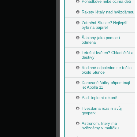
Pohádkové nebe očima dětí
Rakety létaly nad hvězdárnou
Zatmění Slunce? Nejlepší
bylo na papíře!
Šablony jako pomoc i
odměna
Letošní květen? Chladnější a
deštivý
Rodinné odpoledne se točilo
okolo Slunce
Darované šátky připomínají
let Apolla 11
Padl teplotní rekord!
Hvězdárna rozšíří svůj
geopark
Astronom, který má
hvězdárny v malíčku