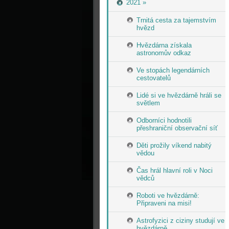
2021 »
Trnitá cesta za tajemstvím
hvězd
Hvězdárna získala
astronomův odkaz
Ve stopách legendárních
cestovatelů
Lidé si ve hvězdárně hráli se
světlem
Odborníci hodnotili
přeshraniční observační síť
Děti prožily víkend nabitý
vědou
Čas hrál hlavní roli v Noci
vědců
Roboti ve hvězdárně:
Připraveni na misi!
Astrofyzici z ciziny studují ve
hvězdárně