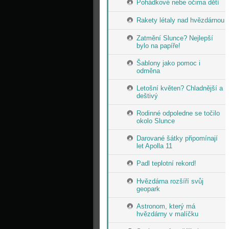
Pohádkové nebe očima dětí
Rakety létaly nad hvězdárnou
Zatmění Slunce? Nejlepší
bylo na papíře!
Šablony jako pomoc i
odměna
Letošní květen? Chladnější a
deštivý
Rodinné odpoledne se točilo
okolo Slunce
Darované šátky připomínají
let Apolla 11
Padl teplotní rekord!
Hvězdárna rozšíří svůj
geopark
Astronom, který má
hvězdárny v malíčku