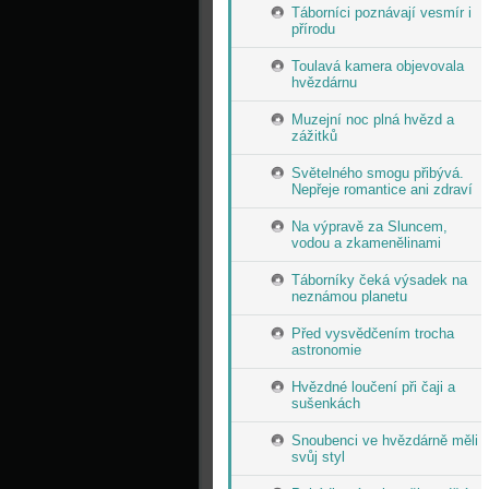
Táborníci poznávají vesmír i
přírodu
Toulavá kamera objevovala
hvězdárnu
Muzejní noc plná hvězd a
zážitků
Světelného smogu přibývá.
Nepřeje romantice ani zdraví
Na výpravě za Sluncem,
vodou a zkamenělinami
Táborníky čeká výsadek na
neznámou planetu
Před vysvědčením trocha
astronomie
Hvězdné loučení při čaji a
sušenkách
Snoubenci ve hvězdárně měli
svůj styl