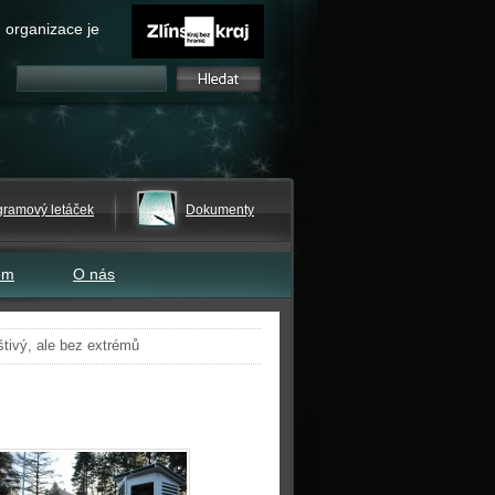
 organizace je
gramový letáček
Dokumenty
em
O nás
štivý, ale bez extrémů