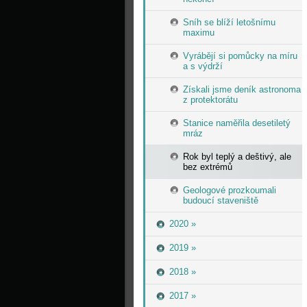
Sníh se blíží letošnímu
maximu
Vyrábějí si pomůcky na míru
a s výdrží
Získali jsme deník astronoma
z protektorátu
Stanice naměřila desetiletý
mráz
Rok byl teplý a deštivý, ale
bez extrémů
Geologové prozkoumali
budoucí staveniště
2020 »
2019 »
2018 »
2017 »