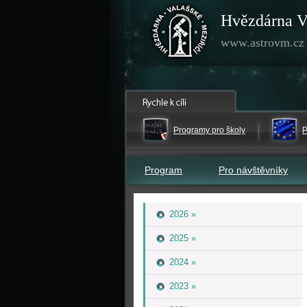
Hvězdárna V
www.astrovm.cz
Programy pro školy
P
Program
Pro návštěvníky
2026 »
2025 »
2024 »
2023 »