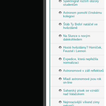
Spektrograf rozšíří obzory
studentům
Astronom pomohl čínskému
kolegovi
Štáb Ty Brďo! natáčel ve
hvězdárně
Na Slunce s novým
dalekohledem
Hosté hvězdárny? Horníček,
Feustel i Lennon
Expedice, která nepřežila
normalizaci
Astronomové v záři reflektorů
Mladí astronomové jsou rok
on-line
Saharský písek se vznáší
nad Valašskem
Nejmrazivější víkend zimy
nekončí