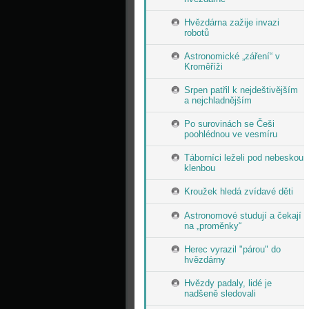
Hvězdárna zažije invazi
robotů
Astronomické „záření“ v
Kroměříži
Srpen patřil k nejdeštivějším
a nejchladnějším
Po surovinách se Češi
poohlédnou ve vesmíru
Táborníci leželi pod nebeskou
klenbou
Kroužek hledá zvídavé děti
Astronomové studují a čekají
na „proměnky“
Herec vyrazil "párou" do
hvězdárny
Hvězdy padaly, lidé je
nadšeně sledovali