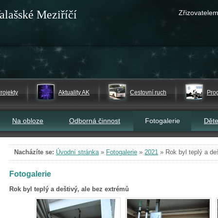
alašské Meziříčí
Zřizovatelem
rojekty
Aktuality AK
Cestovní ruch
Pro
Na obloze
Odborná činnost
Fotogalerie
Dět
Nacházíte se:
Úvodní stránka
»
Fotogalerie
»
2021
»
Rok byl teplý a de
Fotogalerie
Rok byl teplý a deštivý, ale bez extrémů