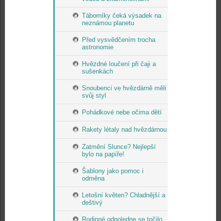
Táborníky čeká výsadek na
neznámou planetu
Před vysvědčením trocha
astronomie
Hvězdné loučení při čaji a
sušenkách
Snoubenci ve hvězdárně měli
svůj styl
Pohádkové nebe očima dětí
Rakety létaly nad hvězdárnou
Zatmění Slunce? Nejlepší
bylo na papíře!
Šablony jako pomoc i
odměna
Letošní květen? Chladnější a
deštivý
Rodinné odpoledne se točilo