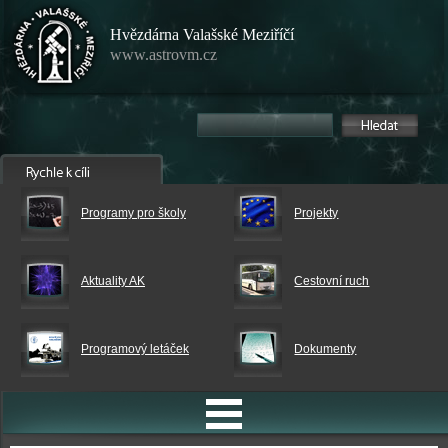
Hvězdárna Valašské Meziříčí
www.astrovm.cz
Programy pro školy
Projekty
Aktuality AK
Cestovní ruch
Programový letáček
Dokumenty