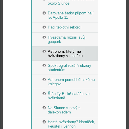
okolo Slunce
Darované šátky připomínají
let Apolla 11
Padl teplotní rekord!
Hvězdárna rozšíří svůj
geopark
Astronom, který má
hvězdárny v malíčku
Spektrograf rozšíří obzory
studentům
Astronom pomohl čínskému
kolegovi
Štáb Ty Brďo! natáčel ve
hvězdárně
Na Slunce s novým
dalekohledem
Hosté hvězdárny? Horníček,
Feustel i Lennon