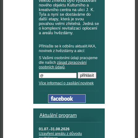
velkou změnou bylo vybudování
nového objektu Kulturního a
kreativního centra na ulici J. K.
Tyla a nyní se dostáváme do
další etapy, která je svou
povahou velmi zřetelná. Jedná se
o komplexní revitalizaci oplocení
a areálu hvězdárny.
Přihlašte se k odběru aktualit AKA,
novinek z hvězdárny a akcí:
S Vašimi osobními údaji pracujeme
dle našich
zásad zpracování
osobních údajů
.
Více informací o zasílání novinek
Aktuální program
01.07.-31.08.2026
Uzavření areálu z důvodu