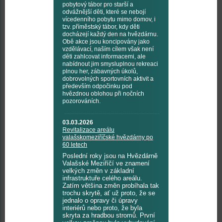
pobytový tábor pro starší a
odvážnější děti, které se nebojí
vícedenního pobytu mimo domov, i
tzv. příměstský tábor, kdy děti
docházejí každý den na hvězdárnu.
Obě akce jsou koncipovány jako
vzdělávací, naším cílem však není
děti zahlcovat informacemi, ale
nabídnout jim smysluplnou rekreaci
plnou her, zábavných úkolů,
dobrovolných sportovních aktivit a
především odpočinku pod
hvězdnou oblohou při nočních
pozorováních.
03.03.2026
Revitalizace areálu
valašskomeziříčské hvězdárny po
60 letech
Poslední roky jsou na Hvězdárně
Valašské Meziříčí ve znamení
velkých změn v základní
infrastruktuře celého areálu.
Zatím většina změn probíhala tak
trochu skrytě, ať už proto, že se
jednalo o opravy či úpravy
interiérů nebo proto, že byla
skryta za hradbou stromů. První