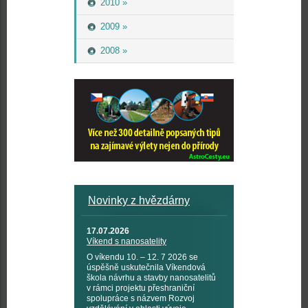
2010 »
2009 »
2008 »
Novinky z hvězdárny
17.07.2026
Víkend s nanosatelity
O víkendu 10. – 12. 7 2026 se
úspěšně uskutečnila Víkendová
škola návrhu a stavby nanosatelitů
v rámci projektu přeshraniční
spolupráce s názvem Rozvoj