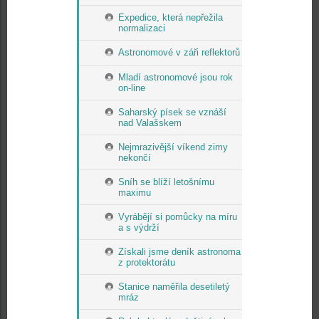
Expedice, která nepřežila
normalizaci
Astronomové v záři reflektorů
Mladí astronomové jsou rok
on-line
Saharský písek se vznáší
nad Valašskem
Nejmrazivější víkend zimy
nekončí
Sníh se blíží letošnímu
maximu
Vyrábějí si pomůcky na míru
a s výdrží
Získali jsme deník astronoma
z protektorátu
Stanice naměřila desetiletý
mráz