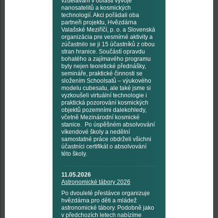
vzdělávání v oblasti vývoje
nanosatelitů a kosmických
technologií. Akci pořádali oba
partneři projektu, Hvězdárna
Valašské Meziříčí, p. o. a Slovenská
organizácia pre vesmírné aktivity a
zúčastnilo se ji 15 účastníků z obou
stran hranice. Součástí opravdu
bohatého a zajímavého programu
byly nejen teoretické přednášky,
semináře, praktické činnosti se
složením Schoolsatů – výukového
modelu cubesatu, ale také jsme si
vyzkoušeli virtuální technologie i
praktická pozorování kosmických
objektů pozemními dalekohledy,
včetně Mezinárodní kosmické
stanice. Po úspěšném absolvování
víkendové školy a nedělní
samostatné práce obdrželi všichni
účastníci certifikát o absolvování
této školy.
11.05.2026
Astronomické tábory 2026
Po dvouleté přestávce organizuje
hvězdárna pro děti a mládež
astronomické tábory. Podobně jako
v předchozích letech nabízíme