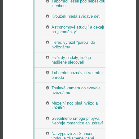
Táborníci leželi pod nebeskou
klenbou
Kroužek hledá zvídavé děti
Astronomové studují a čekají
na „proměnky“
Herec vyrazil "párou" do
hvězdárny
Hvězdy padaly, lidé je
nadšeně sledovali
Táborníci poznávají vesmír i
přírodu
Toulavá kamera objevovala
hvězdárnu
Muzejní noc plná hvězd a
zážitků
Světelného smogu přibývá.
Nepřeje romantice ani zdraví
Na výpravě za Sluncem,
vodou a zkamenělinami