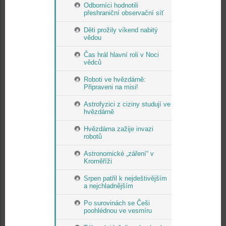
Odborníci hodnotili
přeshraniční observační síť
Děti prožily víkend nabitý
vědou
Čas hrál hlavní roli v Noci
vědců
Roboti ve hvězdárně:
Připraveni na misi!
Astrofyzici z ciziny studují ve
hvězdárně
Hvězdárna zažije invazi
robotů
Astronomické „záření“ v
Kroměříži
Srpen patřil k nejdeštivějším
a nejchladnějším
Po surovinách se Češi
poohlédnou ve vesmíru