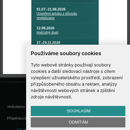
01.07.-31.08.2026
Uzavření areálu z důvodu
revitalizace
12.08.2026
Hvězdný duel
27.-29.11.2026
KOSMONAUTIKA, RAKETOVÁ
TECHNIKA A KOSMICKÉ
Používáme soubory cookies
TECHNOLOGIE
Tyto webové stránky používají soubory
cookies a další sledovací nástroje s cílem
vylepšení uživatelského prostředí, zobrazení
přizpůsobeného obsahu a reklam, analýzy
návštěvnosti webových stránek a zjištění
zdroje návštěvnosti.
Hvězdárna Valašské Meziříčí, příspěvková organizace, Vsetínská 78, 757
SOUHLASÍM
01 Valašské Meziříčí
Příspěvková organizace Zlínského kraje. Telefon:
571 611 928
, Mobil:
777
ODMÍTÁM
277 134
, E-mail:
info@astrovm.cz