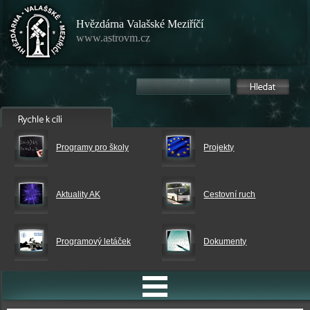
Hvězdárna Valašské Meziříčí
www.astrovm.cz
Programy pro školy
Projekty
Aktuality AK
Cestovní ruch
Programový letáček
Dokumenty