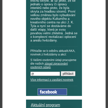
trochu skrytě, ať už proto, že se
jednalo o opravy či úpravy
interiérů nebo proto, že byla
skryta za hradbou stromů. První
velkou změnou bylo vybudování
nového objektu Kulturního a
kreativního centra na ulici J. K.
Tyla a nyní se dostáváme do
další etapy, která je svou
povahou velmi zřetelná. Jedná se
o komplexní revitalizaci oplocení
a areálu hvězdárny.
Přihlašte se k odběru aktualit AKA,
novinek z hvězdárny a akcí:
S Vašimi osobními údaji pracujeme
dle našich
zásad zpracování
osobních údajů
.
Více informací o zasílání novinek
Aktuální program