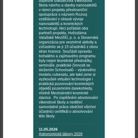
úspěšně uskutečnila Víkendová
škola návrhu a stavby nanosatelitů
v rámci projektu přeshraniční
spolupráce s názvem Rozvoj
vzdělávání v oblasti vývoje
nanosatelitů a kosmických
technologií. Akci pořádali oba
partneři projektu, Hvězdárna
Valašské Meziříčí, p. o. a Slovenská
organizácia pre vesmírné aktivity a
zúčastnilo se ji 15 účastníků z obou
stran hranice. Součástí opravdu
bohatého a zajímavého programu
byly nejen teoretické přednášky,
semináře, praktické činnosti se
složením Schoolsatů – výukového
modelu cubesatu, ale také jsme si
vyzkoušeli virtuální technologie i
praktická pozorování kosmických
objektů pozemními dalekohledy,
včetně Mezinárodní kosmické
stanice. Po úspěšném absolvování
víkendové školy a nedělní
samostatné práce obdrželi všichni
účastníci certifikát o absolvování
této školy.
11.05.2026
Astronomické tábory 2026