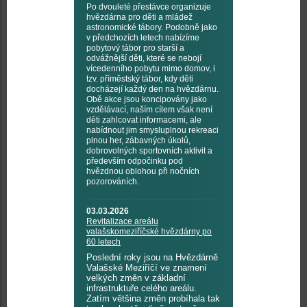
Po dvouleté přestávce organizuje
hvězdárna pro děti a mládež
astronomické tábory. Podobně jako
v předchozích letech nabízíme
pobytový tábor pro starší a
odvážnější děti, které se nebojí
vícedenního pobytu mimo domov, i
tzv. příměstský tábor, kdy děti
docházejí každý den na hvězdárnu.
Obě akce jsou koncipovány jako
vzdělávací, naším cílem však není
děti zahlcovat informacemi, ale
nabídnout jim smysluplnou rekreaci
plnou her, zábavných úkolů,
dobrovolných sportovních aktivit a
především odpočinku pod
hvězdnou oblohou při nočních
pozorováních.
03.03.2026
Revitalizace areálu
valašskomeziříčské hvězdárny po
60 letech
Poslední roky jsou na Hvězdárně
Valašské Meziříčí ve znamení
velkých změn v základní
infrastruktuře celého areálu.
Zatím většina změn probíhala tak