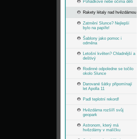
Pohádkové nebe očima dětí
Rakety létaly nad hvězdárnou
Zatmění Slunce? Nejlepší
bylo na papíře!
Šablony jako pomoc i
odměna
Letošní květen? Chladnější a
deštivý
Rodinné odpoledne se točilo
okolo Slunce
Darované šátky připomínají
let Apolla 11
Padl teplotní rekord!
Hvězdárna rozšíří svůj
geopark
Astronom, který má
hvězdárny v malíčku