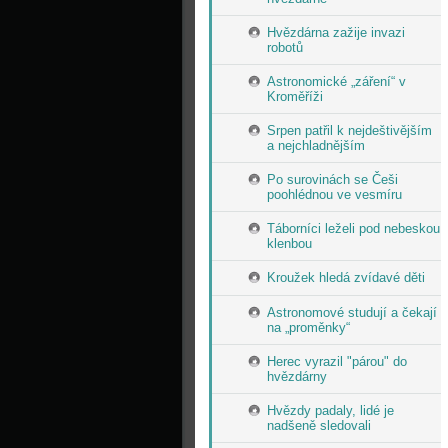
Hvězdárna zažije invazi
robotů
Astronomické „záření“ v
Kroměříži
Srpen patřil k nejdeštivějším
a nejchladnějším
Po surovinách se Češi
poohlédnou ve vesmíru
Táborníci leželi pod nebeskou
klenbou
Kroužek hledá zvídavé děti
Astronomové studují a čekají
na „proměnky“
Herec vyrazil "párou" do
hvězdárny
Hvězdy padaly, lidé je
nadšeně sledovali