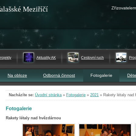
alašské Meziříčí
Zřizovatelem
rojekty
Aktuality AK
Cestovní ruch
Pro
Na obloze
Odborná činnost
Fotogalerie
Dět
Nacházíte se:
Úvodní stránka
»
Fotogalerie
»
2021
»
Rakety létaly nad
Fotogalerie
Rakety létaly nad hvězdárnou