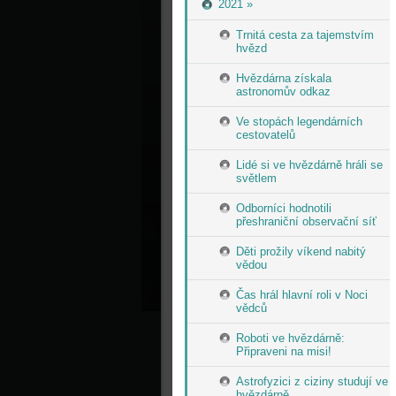
2021 »
Trnitá cesta za tajemstvím
hvězd
Hvězdárna získala
astronomův odkaz
Ve stopách legendárních
cestovatelů
Lidé si ve hvězdárně hráli se
světlem
Odborníci hodnotili
přeshraniční observační síť
Děti prožily víkend nabitý
vědou
Čas hrál hlavní roli v Noci
vědců
Roboti ve hvězdárně:
Připraveni na misi!
Astrofyzici z ciziny studují ve
hvězdárně