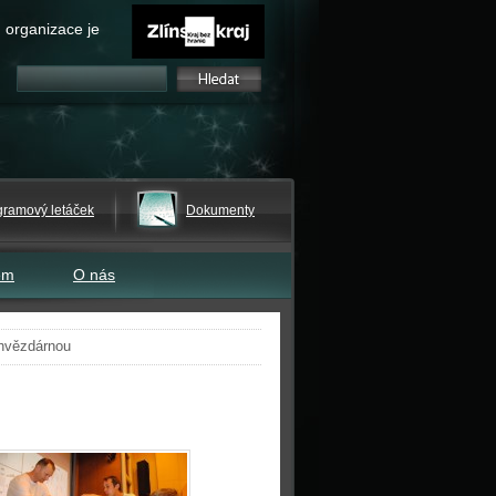
 organizace je
gramový letáček
Dokumenty
em
O nás
 hvězdárnou