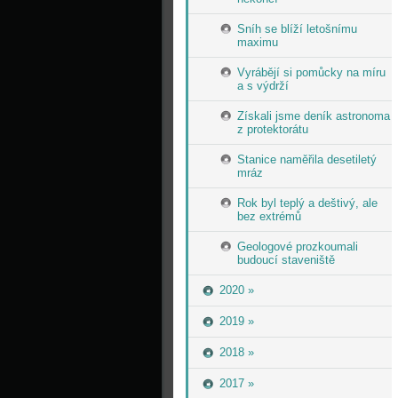
Sníh se blíží letošnímu
maximu
Vyrábějí si pomůcky na míru
a s výdrží
Získali jsme deník astronoma
z protektorátu
Stanice naměřila desetiletý
mráz
Rok byl teplý a deštivý, ale
bez extrémů
Geologové prozkoumali
budoucí staveniště
2020 »
2019 »
2018 »
2017 »