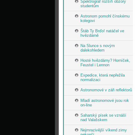
Spektrograf rozšíří obzory
studentům
Astronom pomohl čínskému
kolegovi
Štáb Ty Brďo! natáčel ve
hvězdárně
Na Slunce s novým
dalekohledem
Hosté hvězdárny? Horníček,
Feustel i Lennon
Expedice, která nepřežila
normalizaci
Astronomové v záři reflektorů
Mladí astronomové jsou rok
on-line
Saharský písek se vznáší
nad Valašskem
Nejmrazivější víkend zimy
nekončí