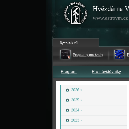
Hvězdárna V
www.astrovm.cz
Programy pro školy
P
Program
Pro návštěvníky
2026 »
2025 »
2024 »
2023 »