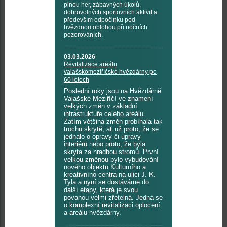
plnou her, zábavných úkolů,
dobrovolných sportovních aktivit a
především odpočinku pod
hvězdnou oblohou při nočních
pozorováních.
03.03.2026
Revitalizace areálu
valašskomeziříčské hvězdárny po
60 letech
Poslední roky jsou na Hvězdárně
Valašské Meziříčí ve znamení
velkých změn v základní
infrastruktuře celého areálu.
Zatím většina změn probíhala tak
trochu skrytě, ať už proto, že se
jednalo o opravy či úpravy
interiérů nebo proto, že byla
skryta za hradbou stromů. První
velkou změnou bylo vybudování
nového objektu Kulturního a
kreativního centra na ulici J. K.
Tyla a nyní se dostáváme do
další etapy, která je svou
povahou velmi zřetelná. Jedná se
o komplexní revitalizaci oplocení
a areálu hvězdárny.