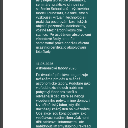
byly nejen teoretické přednášky,
semináře, praktické činnosti se
složením Schoolsatů – výukového
modelu cubesatu, ale také jsme si
vyzkoušeli virtuální technologie i
praktická pozorování kosmických
objektů pozemními dalekohledy,
včetně Mezinárodní kosmické
stanice. Po úspěšném absolvování
víkendové školy a nedělní
samostatné práce obdrželi všichni
účastníci certifikát o absolvování
této školy.
11.05.2026
Astronomické tábory 2026
Po dvouleté přestávce organizuje
hvězdárna pro děti a mládež
astronomické tábory. Podobně jako
v předchozích letech nabízíme
pobytový tábor pro starší a
odvážnější děti, které se nebojí
vícedenního pobytu mimo domov, i
tzv. příměstský tábor, kdy děti
docházejí každý den na hvězdárnu.
Obě akce jsou koncipovány jako
vzdělávací, naším cílem však není
děti zahlcovat informacemi, ale
nabídnout jim smysluplnou rekreaci