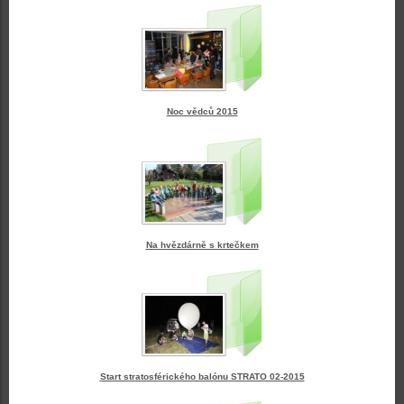
Noc vědců 2015
Na hvězdárně s krtečkem
Start stratosférického balónu STRATO 02-2015