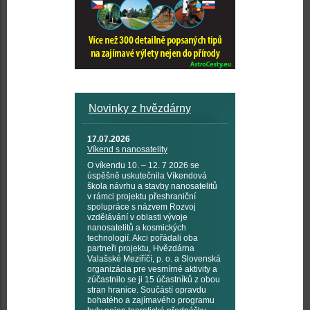
Novinky z hvězdárny
17.07.2026
Víkend s nanosatelity
O víkendu 10. – 12. 7 2026 se
úspěšně uskutečnila Víkendová
škola návrhu a stavby nanosatelitů
v rámci projektu přeshraniční
spolupráce s názvem Rozvoj
vzdělávání v oblasti vývoje
nanosatelitů a kosmických
technologií. Akci pořádali oba
partneři projektu, Hvězdárna
Valašské Meziříčí, p. o. a Slovenská
organizácia pre vesmírné aktivity a
zúčastnilo se ji 15 účastníků z obou
stran hranice. Součástí opravdu
bohatého a zajímavého programu