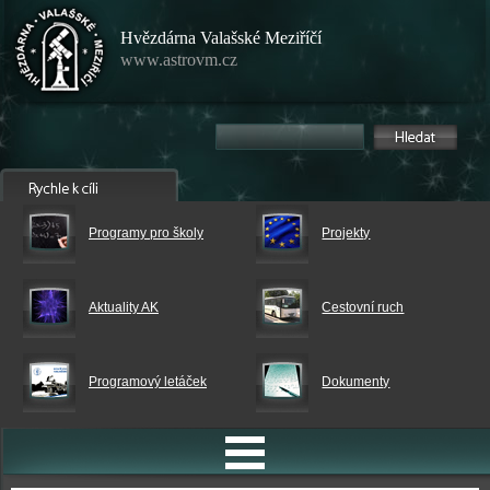
Hvězdárna Valašské Meziříčí
www.astrovm.cz
Programy pro školy
Projekty
Aktuality AK
Cestovní ruch
Programový letáček
Dokumenty