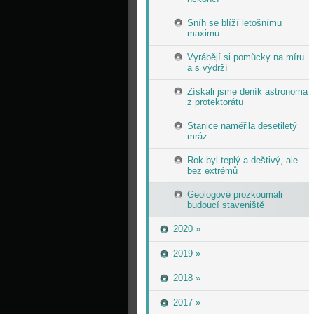
Sníh se blíží letošnímu
maximu
Vyrábějí si pomůcky na míru
a s výdrží
Získali jsme deník astronoma
z protektorátu
Stanice naměřila desetiletý
mráz
Rok byl teplý a deštivý, ale
bez extrémů
Geologové prozkoumali
budoucí staveniště
2020 »
2019 »
2018 »
2017 »