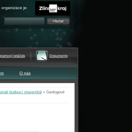
 organizace je
gramový letáček
Dokumenty
em
O nás
mali budoucí staveniště
»
Geologové