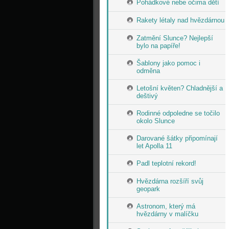
Pohádkové nebe očima dětí
Rakety létaly nad hvězdárnou
Zatmění Slunce? Nejlepší
bylo na papíře!
Šablony jako pomoc i
odměna
Letošní květen? Chladnější a
deštivý
Rodinné odpoledne se točilo
okolo Slunce
Darované šátky připomínají
let Apolla 11
Padl teplotní rekord!
Hvězdárna rozšíří svůj
geopark
Astronom, který má
hvězdárny v malíčku