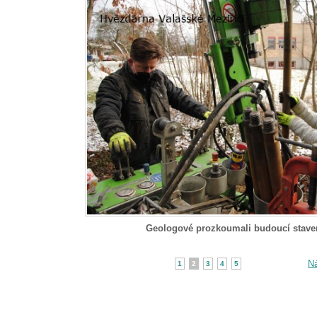
Geologové prozkoumali budoucí staven
Ná
1
2
3
4
5