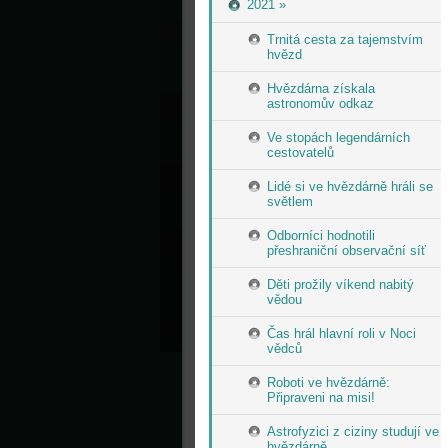
2021 »
Trnitá cesta za tajemstvím
hvězd
Hvězdárna získala
astronomův odkaz
Ve stopách legendárních
cestovatelů
Lidé si ve hvězdárně hráli se
světlem
Odborníci hodnotili
přeshraniční observační síť
Děti prožily víkend nabitý
vědou
Čas hrál hlavní roli v Noci
vědců
Roboti ve hvězdárně:
Připraveni na misi!
Astrofyzici z ciziny studují ve
hvězdárně