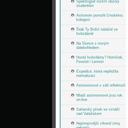
Spektrograf rozšíří obzory
studentům
Astronom pomohl čínskému
kolegovi
Štáb Ty Brďo! natáčel ve
hvězdárně
Na Slunce s novým
dalekohledem
Hosté hvězdárny? Horníček,
Feustel i Lennon
Expedice, která nepřežila
normalizaci
Astronomové v záři reflektorů
Mladí astronomové jsou rok
on-line
Saharský písek se vznáší
nad Valašskem
Nejmrazivější víkend zimy
nekončí