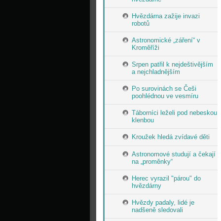
Hvězdárna zažije invazi
robotů
Astronomické „záření“ v
Kroměříži
Srpen patřil k nejdeštivějším
a nejchladnějším
Po surovinách se Češi
poohlédnou ve vesmíru
Táborníci leželi pod nebeskou
klenbou
Kroužek hledá zvídavé děti
Astronomové studují a čekají
na „proměnky“
Herec vyrazil "párou" do
hvězdárny
Hvězdy padaly, lidé je
nadšeně sledovali