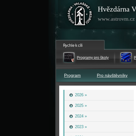
Hvězdárna V
www.astrovm.cz
Programy pro školy
P
Program
Pro návštěvníky
2026 »
2025 »
2024 »
2023 »