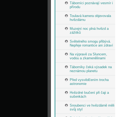
Táborníci poznávají vesmír i
přírodu
Toulavá kamera objevovala
hvězdárnu
Muzejní noc plná hvězd a
zážitků
Světelného smogu přibývá.
Nepřeje romantice ani zdraví
Na výpravě za Sluncem,
vodou a zkamenělinami
Táborníky čeká výsadek na
neznámou planetu
Před vysvědčením trocha
astronomie
Hvězdné loučení při čaji a
sušenkách
Snoubenci ve hvězdárně měli
svůj styl