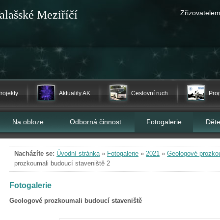
alašské Meziříčí
Zřizovatelem
rojekty
Aktuality AK
Cestovní ruch
Pro
Na obloze
Odborná činnost
Fotogalerie
Dět
Nacházíte se:
Úvodní stránka
»
Fotogalerie
»
2021
»
Geologové prozkou
prozkoumali budoucí staveniště 2
Fotogalerie
Geologové prozkoumali budoucí staveniště