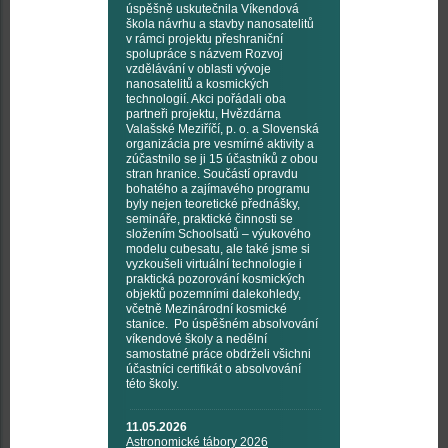
úspěšně uskutečnila Víkendová
škola návrhu a stavby nanosatelitů
v rámci projektu přeshraniční
spolupráce s názvem Rozvoj
vzdělávání v oblasti vývoje
nanosatelitů a kosmických
technologií. Akci pořádali oba
partneři projektu, Hvězdárna
Valašské Meziříčí, p. o. a Slovenská
organizácia pre vesmírné aktivity a
zúčastnilo se ji 15 účastníků z obou
stran hranice. Součástí opravdu
bohatého a zajímavého programu
byly nejen teoretické přednášky,
semináře, praktické činnosti se
složením Schoolsatů – výukového
modelu cubesatu, ale také jsme si
vyzkoušeli virtuální technologie i
praktická pozorování kosmických
objektů pozemními dalekohledy,
včetně Mezinárodní kosmické
stanice. Po úspěšném absolvování
víkendové školy a nedělní
samostatné práce obdrželi všichni
účastníci certifikát o absolvování
této školy.
11.05.2026
Astronomické tábory 2026