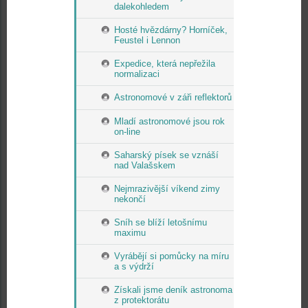
dalekohledem
Hosté hvězdárny? Horníček,
Feustel i Lennon
Expedice, která nepřežila
normalizaci
Astronomové v záři reflektorů
Mladí astronomové jsou rok
on-line
Saharský písek se vznáší
nad Valašskem
Nejmrazivější víkend zimy
nekončí
Sníh se blíží letošnímu
maximu
Vyrábějí si pomůcky na míru
a s výdrží
Získali jsme deník astronoma
z protektorátu