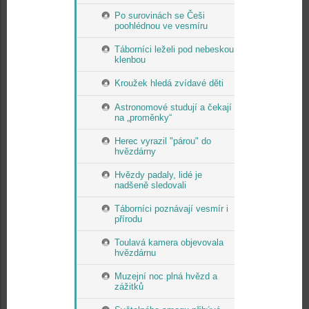
Po surovinách se Češi
poohlédnou ve vesmíru
Táborníci leželi pod nebeskou
klenbou
Kroužek hledá zvídavé děti
Astronomové studují a čekají
na „proměnky“
Herec vyrazil "párou" do
hvězdárny
Hvězdy padaly, lidé je
nadšeně sledovali
Táborníci poznávají vesmír i
přírodu
Toulavá kamera objevovala
hvězdárnu
Muzejní noc plná hvězd a
zážitků