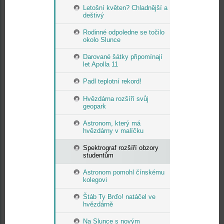
Letošní květen? Chladnější a
deštivý
Rodinné odpoledne se točilo
okolo Slunce
Darované šátky připomínají
let Apolla 11
Padl teplotní rekord!
Hvězdárna rozšíří svůj
geopark
Astronom, který má
hvězdárny v malíčku
Spektrograf rozšíří obzory
studentům
Astronom pomohl čínskému
kolegovi
Štáb Ty Brďo! natáčel ve
hvězdárně
Na Slunce s novým