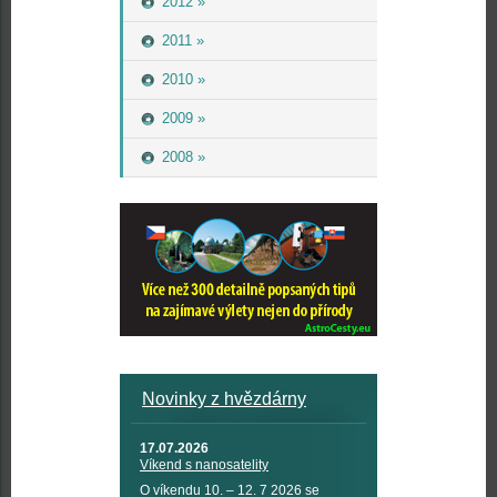
2012 »
2011 »
2010 »
2009 »
2008 »
Novinky z hvězdárny
17.07.2026
Víkend s nanosatelity
O víkendu 10. – 12. 7 2026 se