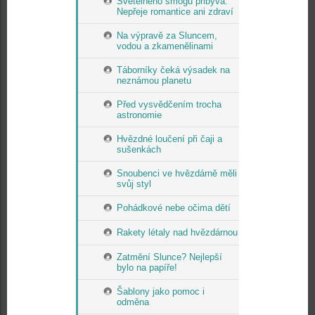
Světelného smogu přibývá.
Nepřeje romantice ani zdraví
Na výpravě za Sluncem,
vodou a zkamenělinami
Táborníky čeká výsadek na
neznámou planetu
Před vysvědčením trocha
astronomie
Hvězdné loučení při čaji a
sušenkách
Snoubenci ve hvězdárně měli
svůj styl
Pohádkové nebe očima dětí
Rakety létaly nad hvězdárnou
Zatmění Slunce? Nejlepší
bylo na papíře!
Šablony jako pomoc i
odměna