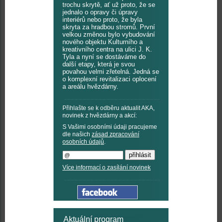
trochu skrytě, ať už proto, že se
jednalo o opravy či úpravy
interiérů nebo proto, že byla
skryta za hradbou stromů. První
velkou změnou bylo vybudování
nového objektu Kulturního a
kreativního centra na ulici J. K.
Tyla a nyní se dostáváme do
další etapy, která je svou
povahou velmi zřetelná. Jedná se
o komplexní revitalizaci oplocení
a areálu hvězdárny.
Přihlašte se k odběru aktualit AKA,
novinek z hvězdárny a akcí:
S Vašimi osobními údaji pracujeme
dle našich
zásad zpracování
osobních údajů
.
Více informací o zasílání novinek
Aktuální program