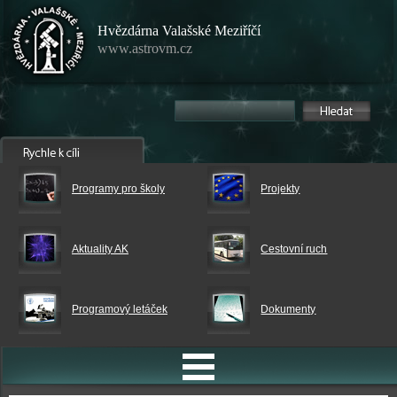
Hvězdárna Valašské Meziříčí
www.astrovm.cz
Programy pro školy
Projekty
Aktuality AK
Cestovní ruch
Programový letáček
Dokumenty