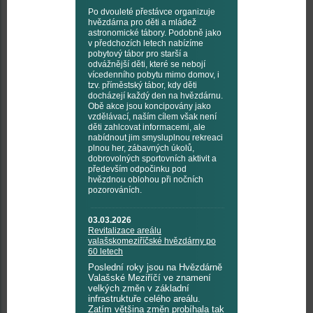
Po dvouleté přestávce organizuje
hvězdárna pro děti a mládež
astronomické tábory. Podobně jako
v předchozích letech nabízíme
pobytový tábor pro starší a
odvážnější děti, které se nebojí
vícedenního pobytu mimo domov, i
tzv. příměstský tábor, kdy děti
docházejí každý den na hvězdárnu.
Obě akce jsou koncipovány jako
vzdělávací, naším cílem však není
děti zahlcovat informacemi, ale
nabídnout jim smysluplnou rekreaci
plnou her, zábavných úkolů,
dobrovolných sportovních aktivit a
především odpočinku pod
hvězdnou oblohou při nočních
pozorováních.
03.03.2026
Revitalizace areálu
valašskomeziříčské hvězdárny po
60 letech
Poslední roky jsou na Hvězdárně
Valašské Meziříčí ve znamení
velkých změn v základní
infrastruktuře celého areálu.
Zatím většina změn probíhala tak