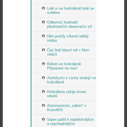
Lidé si ve hvězdárně hráli se
světlem
Odborníci hodnotili
přeshraniční observační síť
Děti prožily víkend nabitý
vědou
Čas hrál hlavní roli v Noci
vědců
Roboti ve hvězdárně:
Připraveni na misi!
Astrofyzici z ciziny studují ve
hvězdárně
Hvězdárna zažije invazi
robotů
Astronomické „záření“ v
Kroměříži
Srpen patřil k nejdeštivějším
a nejchladnějším