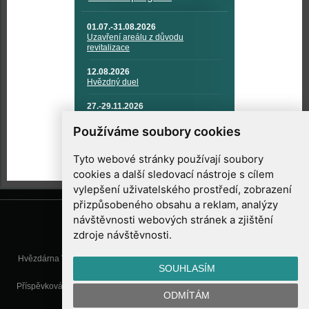
01.07.-31.08.2026
Uzavření areálu z důvodu
revitalizace
12.08.2026
Hvězdný duel
27.-29.11.2026
KOSMONAUTIKA, RAKETOVÁ
TECHNIKA A KOSMICKÉ
Používáme soubory cookies
TECHNOLOGIE
Tyto webové stránky používají soubory
cookies a další sledovací nástroje s cílem
vylepšení uživatelského prostředí, zobrazení
přizpůsobeného obsahu a reklam, analýzy
návštěvnosti webových stránek a zjištění
zdroje návštěvnosti.
Hvězdárna Valašské Meziříčí, příspěvková organizace, Vsetínská 78, 757
SOUHLASÍM
01 Valašské Meziříčí
Příspěvková organizace Zlínského kraje. Telefon:
571 611 928
, Mobil:
777
ODMÍTÁM
277 134
, E-mail:
info@astrovm.cz