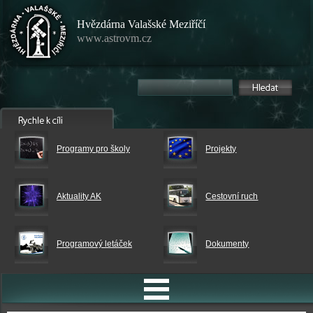
Hvězdárna Valašské Meziříčí
www.astrovm.cz
Programy pro školy
Projekty
Aktuality AK
Cestovní ruch
Programový letáček
Dokumenty