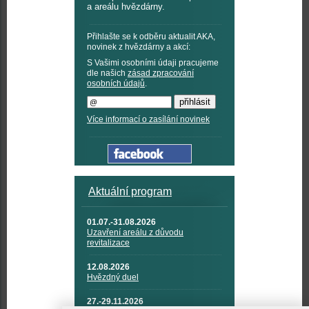
a areálu hvězdárny.
Přihlašte se k odběru aktualit AKA,
novinek z hvězdárny a akcí:
S Vašimi osobními údaji pracujeme
dle našich
zásad zpracování
osobních údajů
.
Více informací o zasílání novinek
Aktuální program
01.07.-31.08.2026
Uzavření areálu z důvodu
revitalizace
12.08.2026
Hvězdný duel
27.-29.11.2026