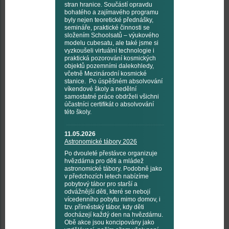
stran hranice. Součástí opravdu
bohatého a zajímavého programu
byly nejen teoretické přednášky,
semináře, praktické činnosti se
složením Schoolsatů – výukového
modelu cubesatu, ale také jsme si
vyzkoušeli virtuální technologie i
praktická pozorování kosmických
objektů pozemními dalekohledy,
včetně Mezinárodní kosmické
stanice. Po úspěšném absolvování
víkendové školy a nedělní
samostatné práce obdrželi všichni
účastníci certifikát o absolvování
této školy.
11.05.2026
Astronomické tábory 2026
Po dvouleté přestávce organizuje
hvězdárna pro děti a mládež
astronomické tábory. Podobně jako
v předchozích letech nabízíme
pobytový tábor pro starší a
odvážnější děti, které se nebojí
vícedenního pobytu mimo domov, i
tzv. příměstský tábor, kdy děti
docházejí každý den na hvězdárnu.
Obě akce jsou koncipovány jako