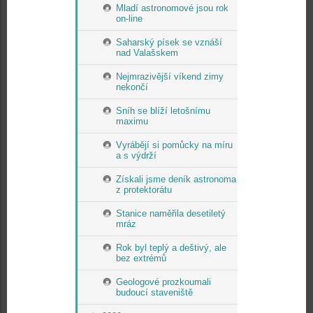
Mladí astronomové jsou rok
on-line
Saharský písek se vznáší
nad Valašskem
Nejmrazivější víkend zimy
nekončí
Sníh se blíží letošnímu
maximu
Vyrábějí si pomůcky na míru
a s výdrží
Získali jsme deník astronoma
z protektorátu
Stanice naměřila desetiletý
mráz
Rok byl teplý a deštivý, ale
bez extrémů
Geologové prozkoumali
budoucí staveniště