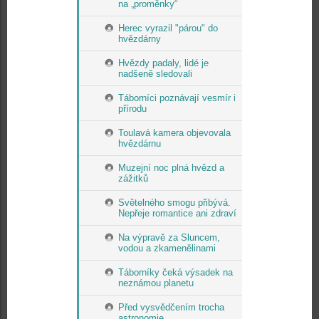
na „proměnky“
Herec vyrazil "párou" do
hvězdárny
Hvězdy padaly, lidé je
nadšeně sledovali
Táborníci poznávají vesmír i
přírodu
Toulavá kamera objevovala
hvězdárnu
Muzejní noc plná hvězd a
zážitků
Světelného smogu přibývá.
Nepřeje romantice ani zdraví
Na výpravě za Sluncem,
vodou a zkamenělinami
Táborníky čeká výsadek na
neznámou planetu
Před vysvědčením trocha
astronomie