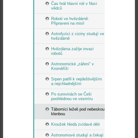
Čas hrál hlavní roli v Noci
vědců
Roboti ve hvězdárně:
Připraveni na misi!
Astrofyzici z ciziny studují ve
hvězdárně
Hvězdárna zažije invazi
robotů
Astronomické „záření“ v
Kroměříži
Srpen patřil k nejdeštivějším
a nejchladnějším
Po surovinách se Češi
poohlédnou ve vesmíru
Táborníci leželi pod nebeskou
klenbou
Kroužek hledá zvídavé děti
Astronomové studují a čekají