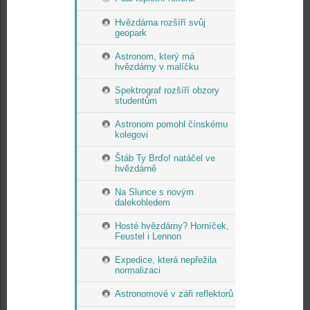
Hvězdárna rozšíří svůj
geopark
Astronom, který má
hvězdárny v malíčku
Spektrograf rozšíří obzory
studentům
Astronom pomohl čínskému
kolegovi
Štáb Ty Brďo! natáčel ve
hvězdárně
Na Slunce s novým
dalekohledem
Hosté hvězdárny? Horníček,
Feustel i Lennon
Expedice, která nepřežila
normalizaci
Astronomové v záři reflektorů