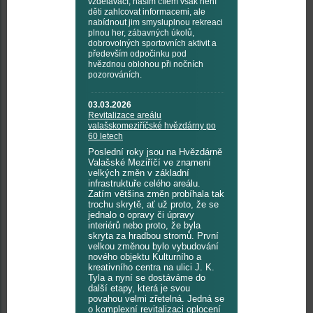
vzdělávací, naším cílem však není
děti zahlcovat informacemi, ale
nabídnout jim smysluplnou rekreaci
plnou her, zábavných úkolů,
dobrovolných sportovních aktivit a
především odpočinku pod
hvězdnou oblohou při nočních
pozorováních.
03.03.2026
Revitalizace areálu
valašskomeziříčské hvězdárny po
60 letech
Poslední roky jsou na Hvězdárně
Valašské Meziříčí ve znamení
velkých změn v základní
infrastruktuře celého areálu.
Zatím většina změn probíhala tak
trochu skrytě, ať už proto, že se
jednalo o opravy či úpravy
interiérů nebo proto, že byla
skryta za hradbou stromů. První
velkou změnou bylo vybudování
nového objektu Kulturního a
kreativního centra na ulici J. K.
Tyla a nyní se dostáváme do
další etapy, která je svou
povahou velmi zřetelná. Jedná se
o komplexní revitalizaci oplocení