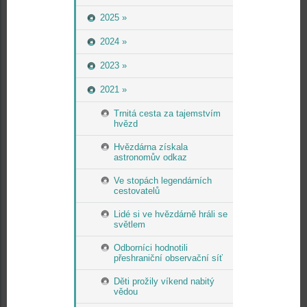
2025 »
2024 »
2023 »
2021 »
Trnitá cesta za tajemstvím
hvězd
Hvězdárna získala
astronomův odkaz
Ve stopách legendárních
cestovatelů
Lidé si ve hvězdárně hráli se
světlem
Odborníci hodnotili
přeshraniční observační síť
Děti prožily víkend nabitý
vědou