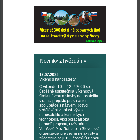
Novinky z hvězdárny
17.07.2026
Víkend s nanosatelity
O víkendu 10. – 12. 7 2026 se
úspěšně uskutečnila Víkendová
škola návrhu a stavby nanosatelitů
v rámci projektu přeshraniční
spolupráce s názvem Rozvoj
vzdělávání v oblasti vývoje
nanosatelitů a kosmických
technologií. Akci pořádali oba
partneři projektu, Hvězdárna
Valašské Meziříčí, p. o. a Slovenská
organizácia pre vesmírné aktivity a
zúčastnilo se ji 15 účastníků z obou