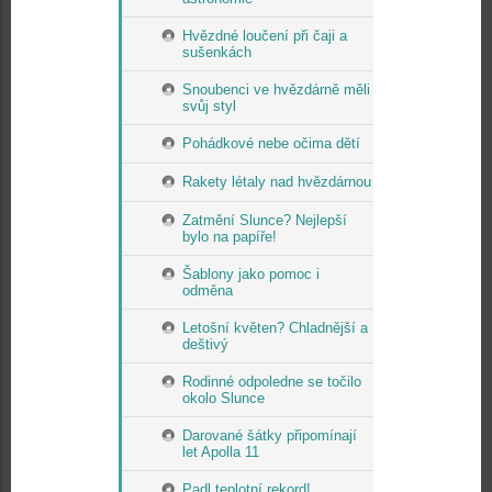
Hvězdné loučení při čaji a
sušenkách
Snoubenci ve hvězdárně měli
svůj styl
Pohádkové nebe očima dětí
Rakety létaly nad hvězdárnou
Zatmění Slunce? Nejlepší
bylo na papíře!
Šablony jako pomoc i
odměna
Letošní květen? Chladnější a
deštivý
Rodinné odpoledne se točilo
okolo Slunce
Darované šátky připomínají
let Apolla 11
Padl teplotní rekord!