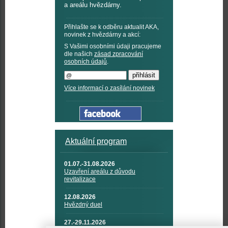
a areálu hvězdárny.
Přihlašte se k odběru aktualit AKA,
novinek z hvězdárny a akcí:
S Vašimi osobními údaji pracujeme
dle našich
zásad zpracování
osobních údajů
.
Více informací o zasílání novinek
Aktuální program
01.07.-31.08.2026
Uzavření areálu z důvodu
revitalizace
12.08.2026
Hvězdný duel
27.-29.11.2026