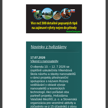
Novinky z hvězdárny
17.07.2026
Víkend s nanosatelity
O víkendu 10. – 12. 7 2026 se
úspěšně uskutečnila Víkendová
škola návrhu a stavby nanosatelitů
v rámci projektu přeshraniční
spolupráce s názvem Rozvoj
vzdělávání v oblasti vývoje
nanosatelitů a kosmických
technologií. Akci pořádali oba
partneři projektu, Hvězdárna
Valašské Meziříčí, p. o. a Slovenská
organizácia pre vesmírné aktivity a
zúčastnilo se ji 15 účastníků z obou