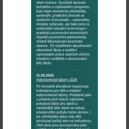
stran hranice. Součástí opravdu
bohatého a zajímavého programu
byly nejen teoretické přednášky,
semináře, praktické činnosti se
složením Schoolsatů – výukového
modelu cubesatu, ale také jsme si
vyzkoušeli virtuální technologie i
praktická pozorování kosmických
objektů pozemními dalekohledy,
včetně Mezinárodní kosmické
stanice. Po úspěšném absolvování
víkendové školy a nedělní
samostatné práce obdrželi všichni
účastníci certifikát o absolvování
této školy.
11.05.2026
Astronomické tábory 2026
Po dvouleté přestávce organizuje
hvězdárna pro děti a mládež
astronomické tábory. Podobně jako
v předchozích letech nabízíme
pobytový tábor pro starší a
odvážnější děti, které se nebojí
vícedenního pobytu mimo domov, i
tzv. příměstský tábor, kdy děti
docházejí každý den na hvězdárnu.
Obě akce jsou koncipovány jako