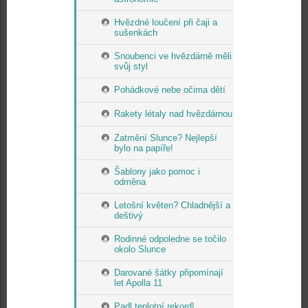
Hvězdné loučení při čaji a
sušenkách
Snoubenci ve hvězdárně měli
svůj styl
Pohádkové nebe očima dětí
Rakety létaly nad hvězdárnou
Zatmění Slunce? Nejlepší
bylo na papíře!
Šablony jako pomoc i
odměna
Letošní květen? Chladnější a
deštivý
Rodinné odpoledne se točilo
okolo Slunce
Darované šátky připomínají
let Apolla 11
Padl teplotní rekord!