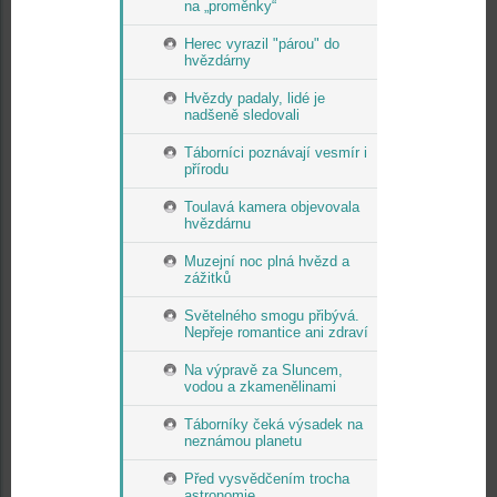
na „proměnky“
Herec vyrazil "párou" do
hvězdárny
Hvězdy padaly, lidé je
nadšeně sledovali
Táborníci poznávají vesmír i
přírodu
Toulavá kamera objevovala
hvězdárnu
Muzejní noc plná hvězd a
zážitků
Světelného smogu přibývá.
Nepřeje romantice ani zdraví
Na výpravě za Sluncem,
vodou a zkamenělinami
Táborníky čeká výsadek na
neznámou planetu
Před vysvědčením trocha
astronomie