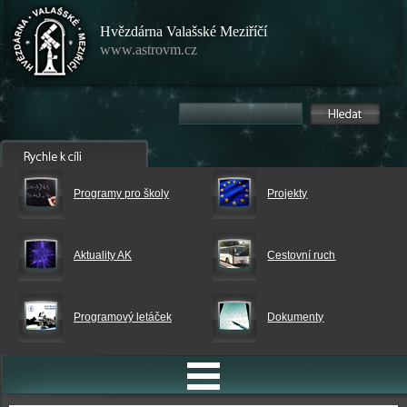
Hvězdárna Valašské Meziříčí
www.astrovm.cz
Programy pro školy
Projekty
Aktuality AK
Cestovní ruch
Programový letáček
Dokumenty