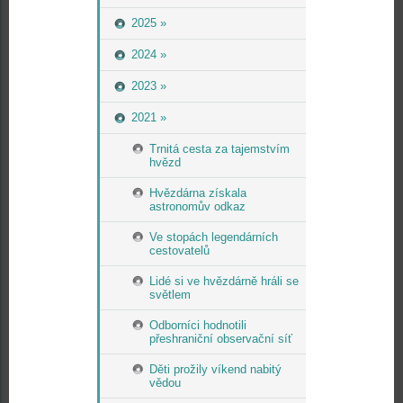
2025 »
2024 »
2023 »
2021 »
Trnitá cesta za tajemstvím
hvězd
Hvězdárna získala
astronomův odkaz
Ve stopách legendárních
cestovatelů
Lidé si ve hvězdárně hráli se
světlem
Odborníci hodnotili
přeshraniční observační síť
Děti prožily víkend nabitý
vědou