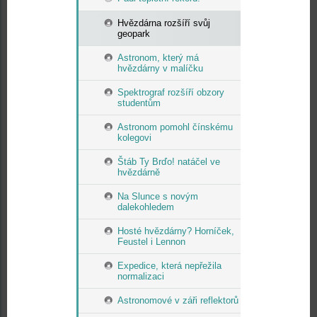
Hvězdárna rozšíří svůj
geopark
Astronom, který má
hvězdárny v malíčku
Spektrograf rozšíří obzory
studentům
Astronom pomohl čínskému
kolegovi
Štáb Ty Brďo! natáčel ve
hvězdárně
Na Slunce s novým
dalekohledem
Hosté hvězdárny? Horníček,
Feustel i Lennon
Expedice, která nepřežila
normalizaci
Astronomové v záři reflektorů