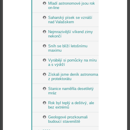
Mladí astronomové jsou rok
on-line
Saharský písek se vznáší
nad Valašskem
Nejmrazivější víkend zimy
nekončí
Sníh se blíží letošnímu
maximu
Vyrábějí si pomůcky na míru
a s výdrží
Získali jsme deník astronoma
z protektorátu
Stanice naměřila desetiletý
mráz
Rok byl teplý a deštivý, ale
bez extrémů
Geologové prozkoumali
budoucí staveniště