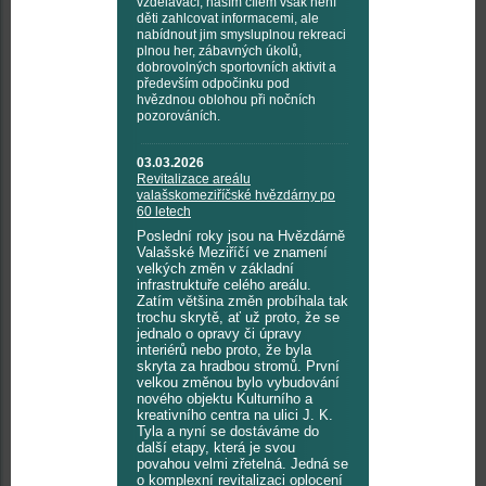
vzdělávací, naším cílem však není
děti zahlcovat informacemi, ale
nabídnout jim smysluplnou rekreaci
plnou her, zábavných úkolů,
dobrovolných sportovních aktivit a
především odpočinku pod
hvězdnou oblohou při nočních
pozorováních.
03.03.2026
Revitalizace areálu
valašskomeziříčské hvězdárny po
60 letech
Poslední roky jsou na Hvězdárně
Valašské Meziříčí ve znamení
velkých změn v základní
infrastruktuře celého areálu.
Zatím většina změn probíhala tak
trochu skrytě, ať už proto, že se
jednalo o opravy či úpravy
interiérů nebo proto, že byla
skryta za hradbou stromů. První
velkou změnou bylo vybudování
nového objektu Kulturního a
kreativního centra na ulici J. K.
Tyla a nyní se dostáváme do
další etapy, která je svou
povahou velmi zřetelná. Jedná se
o komplexní revitalizaci oplocení