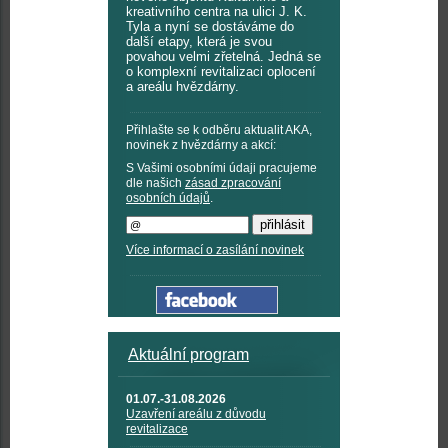
kreativního centra na ulici J. K.
Tyla a nyní se dostáváme do
další etapy, která je svou
povahou velmi zřetelná. Jedná se
o komplexní revitalizaci oplocení
a areálu hvězdárny.
Přihlašte se k odběru aktualit AKA,
novinek z hvězdárny a akcí:
S Vašimi osobními údaji pracujeme
dle našich
zásad zpracování
osobních údajů
.
Více informací o zasílání novinek
Aktuální program
01.07.-31.08.2026
Uzavření areálu z důvodu
revitalizace