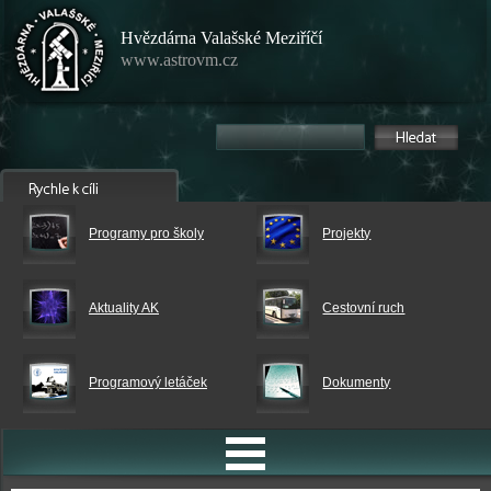
Hvězdárna Valašské Meziříčí
www.astrovm.cz
Programy pro školy
Projekty
Aktuality AK
Cestovní ruch
Programový letáček
Dokumenty