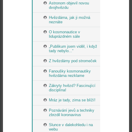
Astronom objevil novou
dvojhvězdu
Hvězdárna, jak ji možná
neznáte
O kosmonautice v
liduprázdném sále
„Publikum jsem viděl, i když
tady nebylo...“
Z hvězdárny pod stromeček
Fanoušky kosmonautiky
hvězdárna nezklame
Zákryty hvězd? Fascinující
disciplína!
Mráz je tady, zima se blíží!
Poznávání jevů a techniky
zbrzdil koronavirus
Slunce v dalekohledu i na
webu