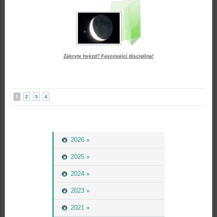
Zákryty hvězd? Fascinující disciplína!
1
2
3
4
2026 »
2025 »
2024 »
2023 »
2021 »