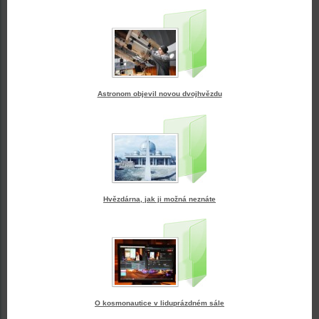
Astronom objevil novou dvojhvězdu
Hvězdárna, jak ji možná neznáte
O kosmonautice v liduprázdném sále