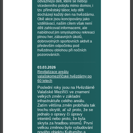
odvážnější děti, které se nebojí
vícedenního pobytu mimo domov, i
tzv. příměstský tábor, kdy děti
docházejí každý den na hvězdárnu.
Obě akce jsou koncipovány jako
vzdělávací, naším cílem však není
děti zahlcovat informacemi, ale
nabídnout jim smysluplnou rekreaci
plnou her, zábavných úkolů,
dobrovolných sportovních aktivit a
především odpočinku pod
hvězdnou oblohou při nočních
pozorováních.
03.03.2026
Revitalizace areálu
valašskomeziříčské hvězdárny po
60 letech
Poslední roky jsou na Hvězdárně
Valašské Meziříčí ve znamení
velkých změn v základní
infrastruktuře celého areálu.
Zatím většina změn probíhala tak
trochu skrytě, ať už proto, že se
jednalo o opravy či úpravy
interiérů nebo proto, že byla
skryta za hradbou stromů. První
velkou změnou bylo vybudování
nového objektu Kulturního a