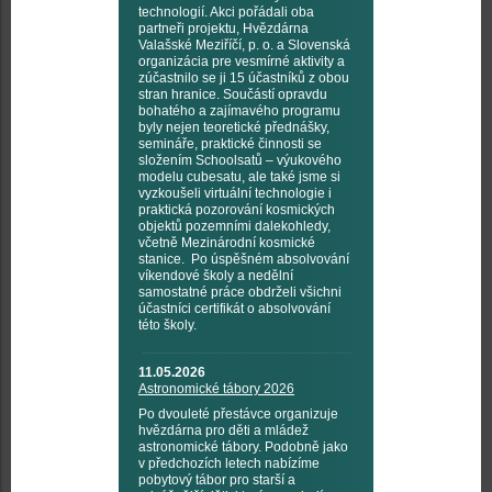
technologií. Akci pořádali oba
partneři projektu, Hvězdárna
Valašské Meziříčí, p. o. a Slovenská
organizácia pre vesmírné aktivity a
zúčastnilo se ji 15 účastníků z obou
stran hranice. Součástí opravdu
bohatého a zajímavého programu
byly nejen teoretické přednášky,
semináře, praktické činnosti se
složením Schoolsatů – výukového
modelu cubesatu, ale také jsme si
vyzkoušeli virtuální technologie i
praktická pozorování kosmických
objektů pozemními dalekohledy,
včetně Mezinárodní kosmické
stanice. Po úspěšném absolvování
víkendové školy a nedělní
samostatné práce obdrželi všichni
účastníci certifikát o absolvování
této školy.
11.05.2026
Astronomické tábory 2026
Po dvouleté přestávce organizuje
hvězdárna pro děti a mládež
astronomické tábory. Podobně jako
v předchozích letech nabízíme
pobytový tábor pro starší a