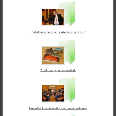
„Publikum jsem viděl, i když tady nebylo...“
Z hvězdárny pod stromeček
Fanoušky kosmonautiky hvězdárna nezklame