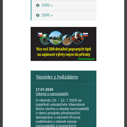
2009 »
2008 »
Novinky z hvězdárny
17.07.2026
Víkend s nanosatelity
O víkendu 10. – 12. 7 2026 se
úspěšně uskutečnila Víkendová
škola návrhu a stavby nanosatelitů
v rámci projektu přeshraniční
spolupráce s názvem Rozvoj
vzdělávání v oblasti vývoje
nanosatelitů a kosmických