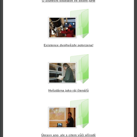
O Sluneční soustavě ve školní jurtě
Existence dvojhvězdy potvrzena!
Hvězdárna jako ráj čtenářů
Úpravy ano, ale s citem vůči přírodě