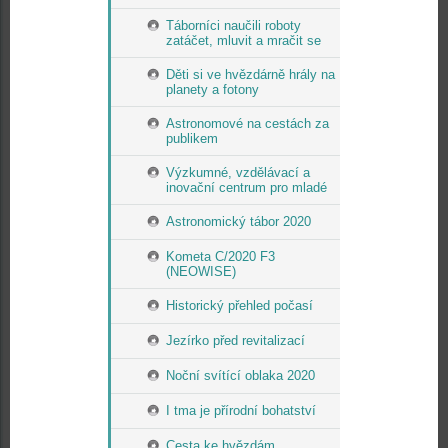
Táborníci naučili roboty
zatáčet, mluvit a mračit se
Děti si ve hvězdárně hrály na
planety a fotony
Astronomové na cestách za
publikem
Výzkumné, vzdělávací a
inovační centrum pro mladé
Astronomický tábor 2020
Kometa C/2020 F3
(NEOWISE)
Historický přehled počasí
Jezírko před revitalizací
Noční svítící oblaka 2020
I tma je přírodní bohatství
Cesta ke hvězdám