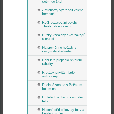
dětmi do škol
Astronomy vystřídali volební
komisaři
Kvůli pozorování oblohy
zhasli celou vesnici
Blízký vzdálený svět zákrytů
a erupcí
Na proměnné hvězdy s
novým dalekohledem
Babí léto přepsalo rekordní
tabulky
Kroužek přivítá mladé
astronomy
Rodinná sobota s Počasím
kolem nás
Po letech extrémů normální
léto
Nadané děti očkovaly řasy a
hubily komáry