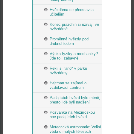
Hvězdárna se představila
učitelům
Konec prázdnin si užívají ve
hvězdárně
Proměnné hvězdy pod
drobnohledem
Výuka fyziky a mechaniky?
Jde to i zábavně!
Řekli si "ano" v parku
hvězdárny
Hejtman se zajímal o
vzdělávací centrum
Padajících hvězd bylo méně,
přesto lidé byli nadšení
Pozvánka na Meziříčskou
noc padajících hvězd
Meteorická astronomie: Velká
věda o malých tělesech