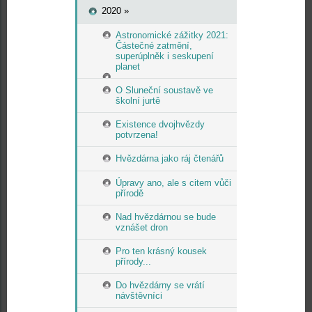
2020 »
Astronomické zážitky 2021:
Částečné zatmění,
superúplněk i seskupení
planet
O Sluneční soustavě ve
školní jurtě
Existence dvojhvězdy
potvrzena!
Hvězdárna jako ráj čtenářů
Úpravy ano, ale s citem vůči
přírodě
Nad hvězdárnou se bude
vznášet dron
Pro ten krásný kousek
přírody...
Do hvězdárny se vrátí
návštěvníci