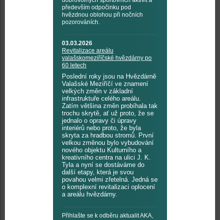
dobrovolných sportovních aktivit a
především odpočinku pod
hvězdnou oblohou při nočních
pozorováních.
03.03.2026
Revitalizace areálu
valašskomeziříčské hvězdárny po
60 letech
Poslední roky jsou na Hvězdárně
Valašské Meziříčí ve znamení
velkých změn v základní
infrastruktuře celého areálu.
Zatím většina změn probíhala tak
trochu skrytě, ať už proto, že se
jednalo o opravy či úpravy
interiérů nebo proto, že byla
skryta za hradbou stromů. První
velkou změnou bylo vybudování
nového objektu Kulturního a
kreativního centra na ulici J. K.
Tyla a nyní se dostáváme do
další etapy, která je svou
povahou velmi zřetelná. Jedná se
o komplexní revitalizaci oplocení
a areálu hvězdárny.
Přihlašte se k odběru aktualit AKA,