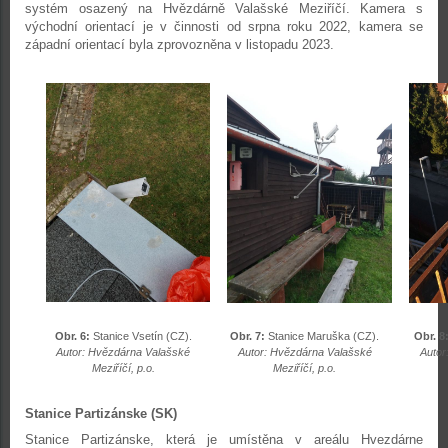
systém osazený na Hvězdárně Valašské Meziříčí. Kamera s
východní orientací je v činnosti od srpna roku 2022, kamera se
západní orientací byla zprovozněna v listopadu 2023.
Obr. 6:
Stanice Vsetín (CZ).
Obr. 7:
Stanice Maruška (CZ).
Obr. 8
Autor: Hvězdárna Valašské
Autor: Hvězdárna Valašské
Autor
Meziříčí, p.o.
Meziříčí, p.o.
Stanice Partizánske (SK)
Stanice Partizánske, která je umístěna v areálu Hvezdárne