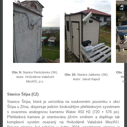
Obr. 9:
Stanice Partizánske (SK).
Obr. 11
Obr. 10:
Stanice Jablonec (SK).
Autor: Hvězdárna Valašské
Mes
Autor: Jakub Kapuš
Meziříčí, p.o.
Val
Stanice Štípa (CZ)
Stanice Štípa, která je umístěna na soukromém pozemku v obci
Štípa u Zlína, disponuje jedním širokoúhlým přehledovým systémem
s osazenou analogovou kamerou Watec 902 H2 (720 × 576 px).
Přehledová kamera je orientována jižním směrem a doplňuje tak
komplexní systém osazený na Hvězdárně Valašské Meziříčí.