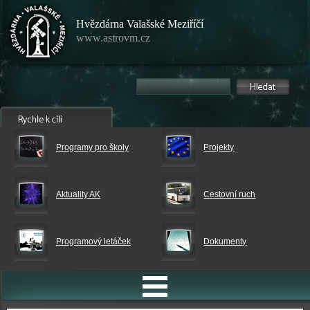
Hvězdárna Valašské Meziříčí
www.astrovm.cz
Programy pro školy
Projekty
Aktuality AK
Cestovní ruch
Programový letáček
Dokumenty