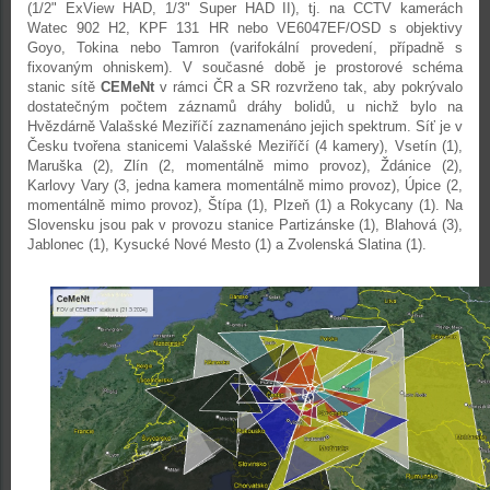
(1/2" ExView HAD, 1/3" Super HAD II), tj. na CCTV kamerách
Watec 902 H2, KPF 131 HR nebo VE6047EF/OSD s objektivy
Goyo, Tokina nebo Tamron (varifokální provedení, případně s
fixovaným ohniskem). V současné době je prostorové schéma
stanic sítě
CEMeNt
v rámci ČR a SR rozvrženo tak, aby pokrývalo
dostatečným počtem záznamů dráhy bolidů, u nichž bylo na
Hvězdárně Valašské Meziříčí zaznamenáno jejich spektrum. Síť je v
Česku tvořena stanicemi Valašské Meziříčí (4 kamery), Vsetín (1),
Maruška (2), Zlín (2, momentálně mimo provoz), Ždánice (2),
Karlovy Vary (3, jedna kamera momentálně mimo provoz), Úpice (2,
momentálně mimo provoz), Štípa (1), Plzeň (1) a Rokycany (1). Na
Slovensku jsou pak v provozu stanice Partizánske (1), Blahová (3),
Jablonec (1), Kysucké Nové Mesto (1) a Zvolenská Slatina (1).