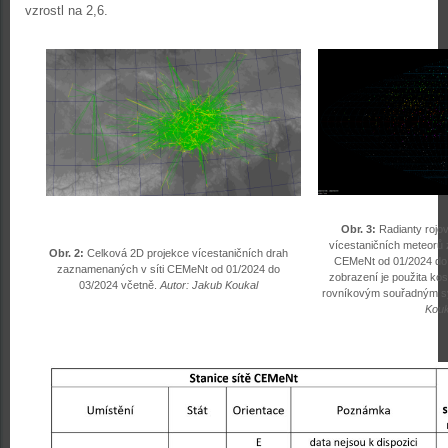
vzrostl na 2,6.
Obr. 3:
Radianty rojo
vícestaničních meteorů
Obr. 2:
Celková 2D projekce vícestaničních drah
CEMeNt od 01/2024 do 
zaznamenaných v síti CEMeNt od 01/2024 do
zobrazení je použita kos
03/2024 včetně.
Autor: Jakub Koukal
rovníkovým souřadným 
Kouk