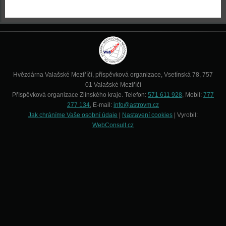
Hvězdárna Valašské Meziříčí, příspěvková organizace, Vsetínská 78, 757
01 Valašské Meziříčí
Příspěvková organizace Zlínského kraje. Telefon:
571 611 928
, Mobil:
777
277 134
, E-mail:
info@astrovm.cz
Jak chráníme Vaše osobní údaje
|
Nastavení cookies
| Vyrobil:
WebConsult.cz