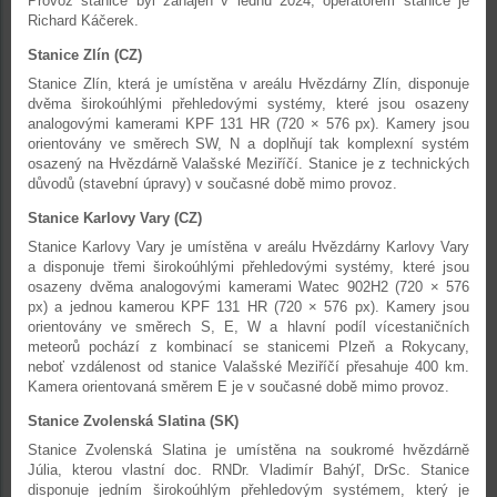
Provoz stanice byl zahájen v lednu 2024, operátorem stanice je
Richard Káčerek.
Stanice Zlín (CZ)
Stanice Zlín, která je umístěna v areálu Hvězdárny Zlín, disponuje
dvěma širokoúhlými přehledovými systémy, které jsou osazeny
analogovými kamerami KPF 131 HR (720 × 576 px). Kamery jsou
orientovány ve směrech SW, N a doplňují tak komplexní systém
osazený na Hvězdárně Valašské Meziříčí. Stanice je z technických
důvodů (stavební úpravy) v současné době mimo provoz.
Stanice Karlovy Vary (CZ)
Stanice Karlovy Vary je umístěna v areálu Hvězdárny Karlovy Vary
a disponuje třemi širokoúhlými přehledovými systémy, které jsou
osazeny dvěma analogovými kamerami Watec 902H2 (720 × 576
px) a jednou kamerou KPF 131 HR (720 × 576 px). Kamery jsou
orientovány ve směrech S, E, W a hlavní podíl vícestaničních
meteorů pochází z kombinací se stanicemi Plzeň a Rokycany,
neboť vzdálenost od stanice Valašské Meziříčí přesahuje 400 km.
Kamera orientovaná směrem E je v současné době mimo provoz.
Stanice Zvolenská Slatina (SK)
Stanice Zvolenská Slatina je umístěna na soukromé hvězdárně
Júlia, kterou vlastní doc. RNDr. Vladimír Bahýľ, DrSc. Stanice
disponuje jedním širokoúhlým přehledovým systémem, který je