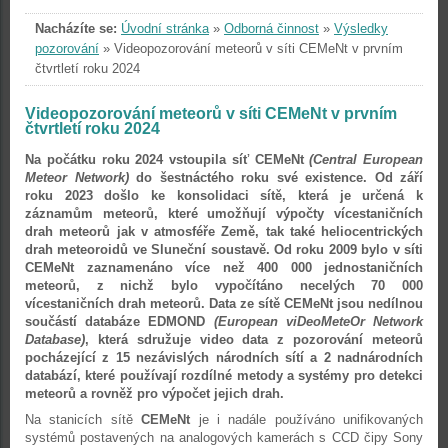
Nacházíte se:
Úvodní stránka
»
Odborná činnost
»
Výsledky
pozorování
»
Videopozorování meteorů v síti CEMeNt v prvním
čtvrtletí roku 2024
Videopozorování meteorů v síti CEMeNt v prvním
čtvrtletí roku 2024
Na počátku roku 2024 vstoupila síť CEMeNt
(Central European
Meteor Network)
do šestnáctého roku své existence. Od září
roku 2023 došlo ke konsolidaci sítě, která je určená k
záznamům meteorů, které umožňují výpočty vícestaničních
drah meteorů jak v atmosféře Země, tak také heliocentrických
drah meteoroidů ve Sluneční soustavě. Od roku 2009 bylo v síti
CEMeNt zaznamenáno více než 400 000 jednostaničních
meteorů, z nichž bylo vypočítáno necelých 70 000
vícestaničních drah meteorů. Data ze sítě CEMeNt jsou nedílnou
součástí databáze EDMOND
(European viDeoMeteOr Network
Database)
, která sdružuje video data z pozorování meteorů
pocházející z 15 nezávislých národních sítí a 2 nadnárodních
databází, které používají rozdílné metody a systémy pro detekci
meteorů a rovněž pro výpočet jejich drah.
Na stanicích sítě
CEMeNt
je i nadále používáno unifikovaných
systémů postavených na analogových kamerách s CCD čipy Sony