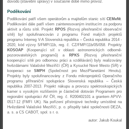
důvodů (stavební úpravy) v současné době mimo provoz.
Poděkování
Poděkování patří všem operátorům a majitelům stanic sítí
CEMeNt
.
Poděkování dále patří všem zainteresovaným institucím za podporu
aktivit a růstu sítě. Projekt
RPOS
(Rozvoj přeshraniční observační
sítě) byl spolufinancován z programu Fond malých projektů
programu Interreg V-A Slovenská republika – Česká republika 2014 -
2020, kód výzvy 5/FMP/11b, reg. č. CZ/FMP/11b/05/058. Projekty
KOSOAP
(Kooperující síť v oblasti astronomických odborně-
pozorovatelských programů) a
RPKS
(Rozvoj přeshraniční
kooperující sítě pro odbornou práci a vzdělávání) byly realizovány
hvězdárnami Valašské Meziříčí (ČR) a Kysucké Nové Mesto (SR) v
kooperaci se
SMPH
(Společnost pro MeziPlanetární Hmotu).
Projekty byly spolufinancovány z Fondu mikroprojektů Operačního
programu příhraniční spolupráce Slovenská republika – Česká
republika 2007-2013. Projekt nákupu a provozu spektroskopických
kamer s vysokým rozlišením je částečně dotován Programem pro
regionální spolupráci AV ČR, reg. č. R200402101 a grantem APVV-
0517-12 (FMFI UK). Na pořízení přístrojové techniky umístěné na
Hvězdárně Valašské Meziříčí, p. o. přispěly také společnosti DEZA,
a. s. a CS CABOT, spol. s r. o.
autor: Jakub Koukal