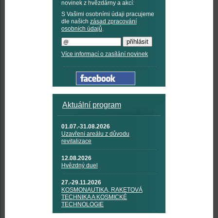
novinek z hvězdárny a akcí:
S Vašimi osobními údaji pracujeme
dle našich
zásad zpracování
osobních údajů
.
Více informací o zasílání novinek
Aktuální program
01.07.-31.08.2026
Uzavření areálu z důvodu
revitalizace
12.08.2026
Hvězdný duel
27.-29.11.2026
KOSMONAUTIKA, RAKETOVÁ
TECHNIKA A KOSMICKÉ
TECHNOLOGIE