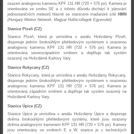
osazen analogovou kamerou KPF 131 HR (720 × 576 px). Kamera je
orientována ve směru SE a z tohoto důvodu dochází k párování
jednostaničních meteorů hlavně se stanicemi maďarské sítě
HMN
(Hungary Meteor Network, Magyar Hullócsillagok Egyesulet)
.
Stanice Plzeň (CZ)
Stanice Plzeň, která je umístěna v areálu Hvězdárny Plzeň,
disponuje jedním širokoúhlým přehledovým systémem s osazenou
analogovou kamerou KPF 131 HR (720 × 576 px). Kamera je
orientována severozápadním směrem a doplňuje tak systém
osazený na Hvězdárně Karlovy Vary.
Stanice Rokycany (CZ)
Stanice Rokycany, která je umístěna v areálu Hvězdárny Rokycany,
disponuje jedním širokoúhlým přehledovým systémem s osazenou
analogovou kamerou KPF 131 HR (720 × 576 px). Kamera je
orientována západním směrem a doplňuje tak systém osazený na
Hvězdárně Karlovy Vary.
Stanice Úpice (CZ)
Stanice Úpice je umístěna v areálu Hvězdárny Úpice a disponuje
dvěma širokoúhlými přehledovými systémy, které jsou osazeny
dvěma analogovými kamerami KPF 131 HR (720 × 576 px). Kamery
jsou orientovány ve směrech E a W, stanice je z technických