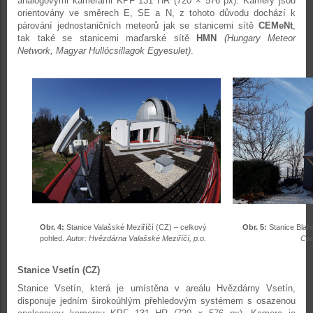
analogovými kamerami KPF 131 HR (720 × 576 px). Kamery jsou
orientovány ve směrech E, SE a N, z tohoto důvodu dochází k
párování jednostaničních meteorů jak se stanicemi sítě
CEMeNt
,
tak také se stanicemi maďarské sítě
HMN
(Hungary Meteor
Network, Magyar Hullócsillagok Egyesulet)
.
Obr. 4:
Stanice Valašské Meziříčí (CZ) – celkový
Obr. 5:
Stanice Blah
pohled.
Autor: Hvězdárna Valašské Meziříčí, p.o.
Csö
Stanice Vsetín (CZ)
Stanice Vsetín, která je umístěna v areálu Hvězdárny Vsetín,
disponuje jedním širokoúhlým přehledovým systémem s osazenou