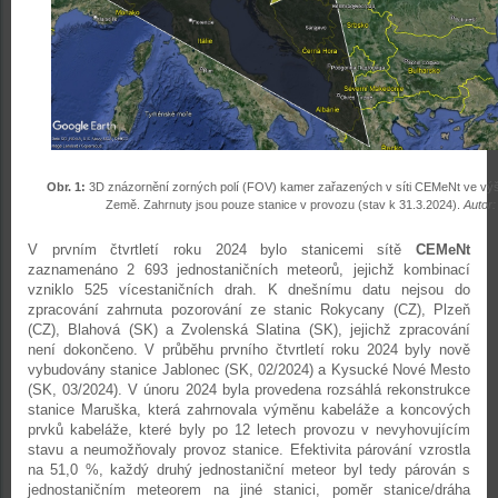
Obr. 1:
3D znázornění zorných polí (FOV) kamer zařazených v síti CEMeNt ve v
Země. Zahrnuty jsou pouze stanice v provozu (stav k 31.3.2024).
Autor:
V prvním čtvrtletí roku 2024 bylo stanicemi sítě
CEMeNt
zaznamenáno 2 693 jednostaničních meteorů, jejichž kombinací
vzniklo 525 vícestaničních drah. K dnešnímu datu nejsou do
zpracování zahrnuta pozorování ze stanic Rokycany (CZ), Plzeň
(CZ), Blahová (SK) a Zvolenská Slatina (SK), jejichž zpracování
není dokončeno. V průběhu prvního čtvrtletí roku 2024 byly nově
vybudovány stanice Jablonec (SK, 02/2024) a Kysucké Nové Mesto
(SK, 03/2024). V únoru 2024 byla provedena rozsáhlá rekonstrukce
stanice Maruška, která zahrnovala výměnu kabeláže a koncových
prvků kabeláže, které byly po 12 letech provozu v nevyhovujícím
stavu a neumožňovaly provoz stanice. Efektivita párování vzrostla
na 51,0 %, každý druhý jednostaniční meteor byl tedy párován s
jednostaničním meteorem na jiné stanici, poměr stanice/dráha