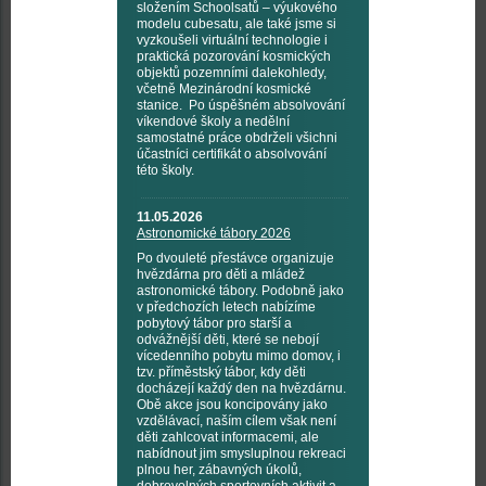
složením Schoolsatů – výukového
modelu cubesatu, ale také jsme si
vyzkoušeli virtuální technologie i
praktická pozorování kosmických
objektů pozemními dalekohledy,
včetně Mezinárodní kosmické
stanice. Po úspěšném absolvování
víkendové školy a nedělní
samostatné práce obdrželi všichni
účastníci certifikát o absolvování
této školy.
11.05.2026
Astronomické tábory 2026
Po dvouleté přestávce organizuje
hvězdárna pro děti a mládež
astronomické tábory. Podobně jako
v předchozích letech nabízíme
pobytový tábor pro starší a
odvážnější děti, které se nebojí
vícedenního pobytu mimo domov, i
tzv. příměstský tábor, kdy děti
docházejí každý den na hvězdárnu.
Obě akce jsou koncipovány jako
vzdělávací, naším cílem však není
děti zahlcovat informacemi, ale
nabídnout jim smysluplnou rekreaci
plnou her, zábavných úkolů,