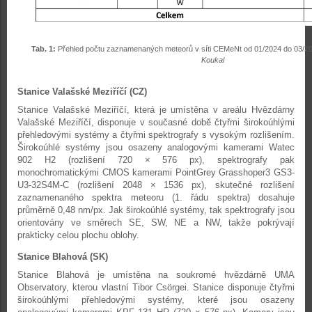
Tab. 1:
Přehled počtu zaznamenaných meteorů v síti CEMeNt od 01/2024 do 03/2
Koukal
Stanice Valašské Meziříčí (CZ)
Stanice Valašské Meziříčí, která je umístěna v areálu Hvězdárny
Valašské Meziříčí, disponuje v současné době čtyřmi širokoúhlými
přehledovými systémy a čtyřmi spektrografy s vysokým rozlišením.
Širokoúhlé systémy jsou osazeny analogovými kamerami Watec
902 H2 (rozlišení 720 × 576 px), spektrografy pak
monochromatickými CMOS kamerami PointGrey Grasshoper3 GS3-
U3-32S4M-C (rozlišení 2048 × 1536 px), skutečné rozlišení
zaznamenaného spektra meteoru (1. řádu spektra) dosahuje
průměrně 0,48 nm/px. Jak širokoúhlé systémy, tak spektrografy jsou
orientovány ve směrech SE, SW, NE a NW, takže pokrývají
prakticky celou plochu oblohy.
Stanice Blahová (SK)
Stanice Blahová je umístěna na soukromé hvězdárně UMA
Observatory, kterou vlastní Tibor Csörgei. Stanice disponuje čtyřmi
širokoúhlými přehledovými systémy, které jsou osazeny