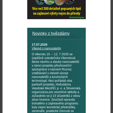
Novinky z hvězdárny
17.07.2026
Víkend s nanosatelity
O víkendu 10. – 12. 7 2026 se
úspěšně uskutečnila Víkendová
škola návrhu a stavby nanosatelitů
v rámci projektu přeshraniční
spolupráce s názvem Rozvoj
vzdělávání v oblasti vývoje
nanosatelitů a kosmických
technologií. Akci pořádali oba
partneři projektu, Hvězdárna
Valašské Meziříčí, p. o. a Slovenská
organizácia pre vesmírné aktivity a
zúčastnilo se ji 15 účastníků z obou
stran hranice. Součástí opravdu
bohatého a zajímavého programu
byly nejen teoretické přednášky,
semináře, praktické činnosti se