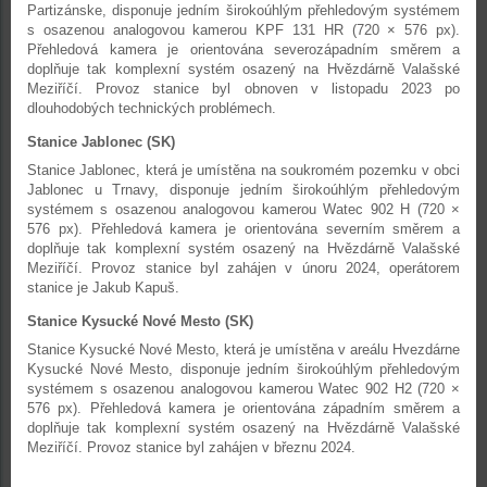
Partizánske, disponuje jedním širokoúhlým přehledovým systémem
s osazenou analogovou kamerou KPF 131 HR (720 × 576 px).
Přehledová kamera je orientována severozápadním směrem a
doplňuje tak komplexní systém osazený na Hvězdárně Valašské
Meziříčí. Provoz stanice byl obnoven v listopadu 2023 po
dlouhodobých technických problémech.
Stanice Jablonec (SK)
Stanice Jablonec, která je umístěna na soukromém pozemku v obci
Jablonec u Trnavy, disponuje jedním širokoúhlým přehledovým
systémem s osazenou analogovou kamerou Watec 902 H (720 ×
576 px). Přehledová kamera je orientována severním směrem a
doplňuje tak komplexní systém osazený na Hvězdárně Valašské
Meziříčí. Provoz stanice byl zahájen v únoru 2024, operátorem
stanice je Jakub Kapuš.
Stanice Kysucké Nové Mesto (SK)
Stanice Kysucké Nové Mesto, která je umístěna v areálu Hvezdárne
Kysucké Nové Mesto, disponuje jedním širokoúhlým přehledovým
systémem s osazenou analogovou kamerou Watec 902 H2 (720 ×
576 px). Přehledová kamera je orientována západním směrem a
doplňuje tak komplexní systém osazený na Hvězdárně Valašské
Meziříčí. Provoz stanice byl zahájen v březnu 2024.