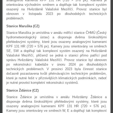
analogovou kamerou KPF 131 HR (720 × 576 px). Kamera je
orientována východním směrem a doplňuje tak komplexní systém
osazený na Hvězdárně Valašské Meziříčí. Provoz stanice byl
obnoven v listopadu 2023 po dlouhodobých technických
problémech.
Stanice Maruška (CZ)
Stanice Maruška je umístěna v areálu měřící stanice ČHMÚ (Český
hydrometeorologický ústav) a disponuje dvěma širokoúhlými
přehledovými systémy, které jsou osazeny analogovými kamerami
KPF 131 HR (720 × 576 px). Kamery jsou orientovány ve směrech
SE, SW a doplňují tak komplexní systém osazený na Hvězdárně
Valašské Meziříčí, přičemž se jedná o stanici přímo patřící pod
správu Hvězdárny Valašské Meziříčí. Provoz stanice byl obnoven
po rekonstrukci kabeláže v únoru 2024 po dlouhodobých
technických problémech. V prosinci 2023 byla činnost stanice
dočasně pozastavena kvůli přetrvávajícím technickým problémům,
které je nutné řešit v příznivějších klimatických podmínkách, neboť
je nutné provést kompletní rekonstrukci systémů.
Stanice Ždánice (CZ)
Stanice Ždánice je umístěna v areálu Hvězdárny Ždánice a
disponuje dvěma širokoúhlými přehledovými systémy, které jsou
osazeny analogovými kamerami KPF 131 HR (720 × 576 px).
Kamery jsou orientovány ve směrech W, E a doplňují tak komplexní