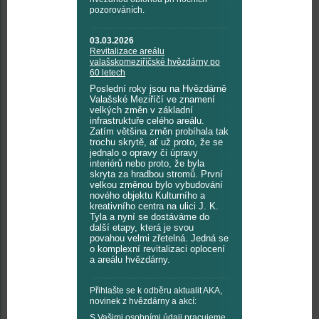
pozorováních.
03.03.2026
Revitalizace areálu
valašskomeziříčské hvězdárny po
60 letech
Poslední roky jsou na Hvězdárně
Valašské Meziříčí ve znamení
velkých změn v základní
infrastruktuře celého areálu.
Zatím většina změn probíhala tak
trochu skrytě, ať už proto, že se
jednalo o opravy či úpravy
interiérů nebo proto, že byla
skryta za hradbou stromů. První
velkou změnou bylo vybudování
nového objektu Kulturního a
kreativního centra na ulici J. K.
Tyla a nyní se dostáváme do
další etapy, která je svou
povahou velmi zřetelná. Jedná se
o komplexní revitalizaci oplocení
a areálu hvězdárny.
Přihlašte se k odběru aktualit AKA,
novinek z hvězdárny a akcí:
S Vašimi osobními údaji pracujeme