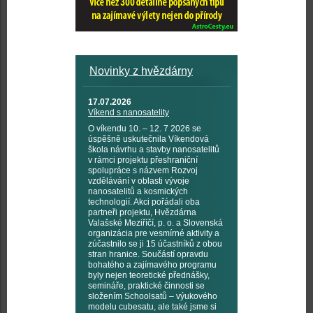
Novinky z hvězdárny
17.07.2026
Víkend s nanosatelity
O víkendu 10. – 12. 7 2026 se
úspěšně uskutečnila Víkendová
škola návrhu a stavby nanosatelitů
v rámci projektu přeshraniční
spolupráce s názvem Rozvoj
vzdělávání v oblasti vývoje
nanosatelitů a kosmických
technologií. Akci pořádali oba
partneři projektu, Hvězdárna
Valašské Meziříčí, p. o. a Slovenská
organizácia pre vesmírné aktivity a
zúčastnilo se ji 15 účastníků z obou
stran hranice. Součástí opravdu
bohatého a zajímavého programu
byly nejen teoretické přednášky,
semináře, praktické činnosti se
složením Schoolsatů – výukového
modelu cubesatu, ale také jsme si