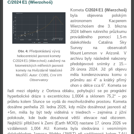
C/2024 E1 (Wierzchoś)
Kometa
C/2024 E1 (Wierzchoś)
byla objevena polským
astronomem Kacperem
Wierzchośem dne 3. března
2024 během rutinního průzkumu
prováděného pomocí 1,5-m
dalekohledu Catalina Sky
Survey na observatoři
Obr. 4:
Předpokládaný vývoj
Mount Lemmon v Arizoně. V
heliocentrické jasnosti komety
archivu byly následně nalezeny
C/2024 E1 (Wierzchoś) založený na
předobjevové snímky z 15.–
fotometrických měřeních jasnosti
29. února 2024. Již při objevu
komety na Hvězdárně Valašské
měla kondenzovanou komu o
Meziříčí.
Autor: COBS, Crni Vrh
průměru asi 4″ a krátký přímý
Observatory
ohon o délce cca 6″. Kometa se
řadí mezi objekty z Oortova oblaku, pohybující se po prográdní
hyperbolické dráze s excentricitou 1,0004 a sklonem 75,2° – po
průletu kolem Slunce se vydá do mezihvězdného prostoru. Kometa
dosáhne perihelia 20. ledna 2026, kdy může dosáhnout jasnosti až
+5m, měla by být tedy viditelná v triedrech – zejména z jižní
polokoule, kde bude dosahovat větší elevace nad obzorem.
Nejbližší přiblížení k Zemi (Earth MOID) nastane 17. února 2026 ve
vzdálenosti 1,004 AU. Kometa byla sledována i vesmírným
dalekohledem Jamese Webba (JWST) při vzdálenosti kolem 7 AU