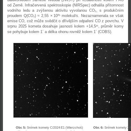
od Země. Infračervená spektroskopie (NIRSpec) odhalila přítomnost
vodního ledu a zvýšenou aktivitu vyvolanou CO₂, s produkčním
proudem Q(CO₂) ≈ 2,55 × 10²⁵ molekul/s. Nezaznamenala se však
emise CO, což může svědčit o dřívějším odpaření CO z povrchu. V
srpnu 2025 kometa dosahuje jasnosti kolem +14,5
, průměr komy
m
se pohybuje kolem 1´ a délka ohonu rovněž kolem 1´ (COBS).
Obr. 5:
Snímek komety C/2024 E1 (Wierzchoś)
Obr. 6:
Snímek komety 240