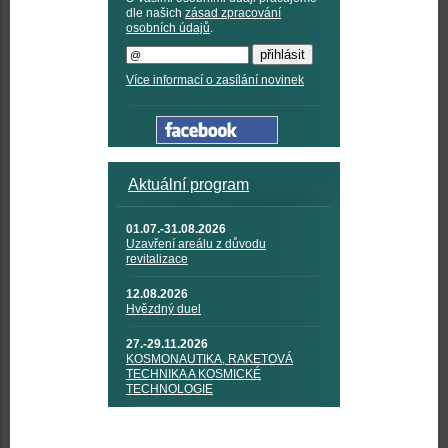
dle našich
zásad zpracování
osobních údajů
.
Více informací o zasílání novinek
Aktuální program
01.07.-31.08.2026
Uzavření areálu z důvodu
revitalizace
12.08.2026
Hvězdný duel
27.-29.11.2026
KOSMONAUTIKA, RAKETOVÁ
TECHNIKA A KOSMICKÉ
TECHNOLOGIE