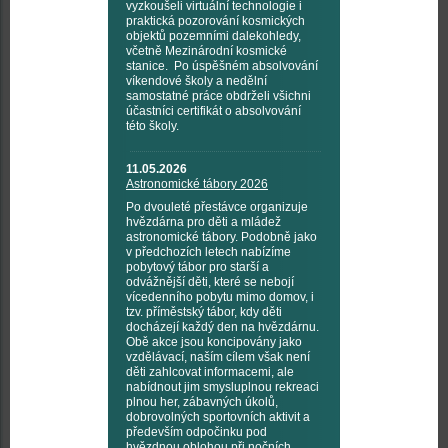
vyzkoušeli virtuální technologie i
praktická pozorování kosmických
objektů pozemními dalekohledy,
včetně Mezinárodní kosmické
stanice. Po úspěšném absolvování
víkendové školy a nedělní
samostatné práce obdrželi všichni
účastníci certifikát o absolvování
této školy.
11.05.2026
Astronomické tábory 2026
Po dvouleté přestávce organizuje
hvězdárna pro děti a mládež
astronomické tábory. Podobně jako
v předchozích letech nabízíme
pobytový tábor pro starší a
odvážnější děti, které se nebojí
vícedenního pobytu mimo domov, i
tzv. příměstský tábor, kdy děti
docházejí každý den na hvězdárnu.
Obě akce jsou koncipovány jako
vzdělávací, naším cílem však není
děti zahlcovat informacemi, ale
nabídnout jim smysluplnou rekreaci
plnou her, zábavných úkolů,
dobrovolných sportovních aktivit a
především odpočinku pod
hvězdnou oblohou při nočních