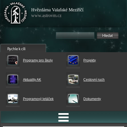
Hvězdárna Valašské Meziříčí
www.astrovm.cz
Programy pro školy
Projekty
Aktuality AK
Cestovní ruch
Programový letáček
Dokumenty