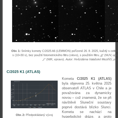
Obr. 1:
Snímky komety C/2025 A6 (LEMMON) pořízené 26. 8. 2025, každý s celko
s (10×30 s), bez použití fotometrického filtru (vlevo), s použitím filtru „g“ (NUV, upro
„r“ (NIR, vpravo).
Autor: Hvězdárna Valašské Meziříčí, p.o
C/2025 K1 (ATLAS)
Kometa
C/2025 K1 (ATLAS)
byla objevena 25. května 2025
observatoří ATLAS v Chile a je
považována za dynamicky
novou – což znamená, že se při
návštěvě Sluneční soustavy
poprvé dostává blízko Slunci.
Kometa se nachází na
Obr. 2:
Předpokládaný vývoj
hyperbolické dráze, a proto