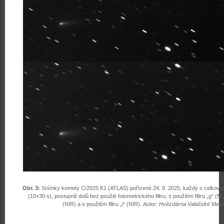
Obr. 3:
Snímky komety C/2025 K1 (ATLAS) pořízené 24. 8. 2025, každý s celkovo
(10×30 s), postupně dolů bez použití fotometrického filtru, s použitím filtru „g“ (NUV
(NIR) a s použitím filtru „i“ (NIR).
Autor: Hvězdárna Valašské Meziří