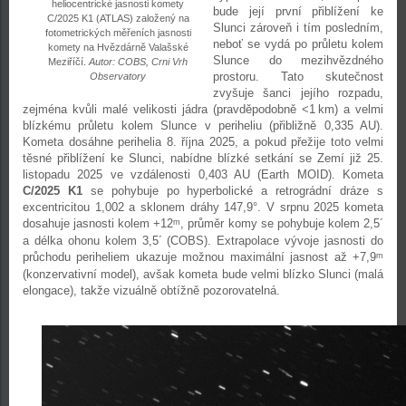
heliocentrické jasnosti komety
bude její první přiblížení ke
C/2025 K1 (ATLAS) založený na
Slunci zároveň i tím posledním,
fotometrických měřeních jasnosti
neboť se vydá po průletu kolem
komety na Hvězdárně Valašské
Slunce do mezihvězdného
Meziříčí.
Autor: COBS, Crni Vrh
prostoru. Tato skutečnost
Observatory
zvyšuje šanci jejího rozpadu,
zejména kvůli malé velikosti jádra (pravděpodobně <1 km) a velmi
blízkému průletu kolem Slunce v periheliu (přibližně 0,335 AU).
Kometa dosáhne perihelia 8. října 2025, a pokud přežije toto velmi
těsné přiblížení ke Slunci, nabídne blízké setkání se Zemí již 25.
listopadu 2025 ve vzdálenosti 0,403 AU (Earth MOID). Kometa
C/2025 K1
se pohybuje po hyperbolické a retrográdní dráze s
excentricitou 1,002 a sklonem dráhy 147,9°. V srpnu 2025 kometa
dosahuje jasnosti kolem +12
, průměr komy se pohybuje kolem 2,5´
m
a délka ohonu kolem 3,5´ (COBS). Extrapolace vývoje jasnosti do
průchodu periheliem ukazuje možnou maximální jasnost až +7,9
m
(konzervativní model), avšak kometa bude velmi blízko Slunci (malá
elongace), takže vizuálně obtížně pozorovatelná.