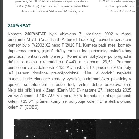
pořízený 26. 8. 2025 s celkovou expoziční dobou
8. 2025 s celkovou expoz
300 s (10×30 s), bez použití fotometrického filtru.
s), bez použití fotomet
Autor: Hvězdárna Valašské Meziříčí, p.o.
Hvězdárna Valašsk
240P/NEAT
Kometa
240P/NEAT
byla objevena 7. prosince 2002 v rámci
programu NEAT (Near Earth Asteroid Tracking), původní označení
komety bylo P/2002 X2 nebo P/2010 P1. Kometa patří mezi komety
Jupiterovy rodiny, jejichž dráhy mohou být periodicky ovlivňovány
gravitační přitažlivostí planety. Kometa se pohybuje po prográdní
dráze s malou excentricitou 0,449 a sklonem 23,5°. Průchod
periheliem ve vzdálenosti 2,133 AU nastává 19. prosince 2025, kdy
její jasnost dosáhne pravděpodobně +11
. V období největší
m
jasnosti bude elongace komety vysoká, bude nacházet prakticky v
opozici se Sluncem a bude tedy velmi dobře pozorovatelná.
Nejbližší přiblížení k Zemi (Earth MOID) nastane 27. listopadu 2025
ve vzdálenosti 1,107 AU. V srpnu 2025 kometa dosahuje jasnosti
kolem +15,5
, průměr komy se pohybuje kolem 1´ a délka ohonu
m
kolem 7´ (COBS).