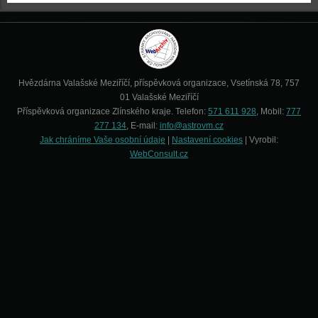
Hvězdárna Valašské Meziříčí, příspěvková organizace, Vsetínská 78, 757
01 Valašské Meziříčí
Příspěvková organizace Zlínského kraje. Telefon:
571 611 928
, Mobil:
777
277 134
, E-mail:
info@astrovm.cz
Jak chráníme Vaše osobní údaje
|
Nastavení cookies
| Vyrobil:
WebConsult.cz