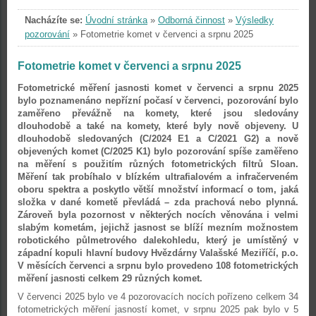
Nacházíte se:
Úvodní stránka
»
Odborná činnost
»
Výsledky
pozorování
»
Fotometrie komet v červenci a srpnu 2025
Fotometrie komet v červenci a srpnu 2025
Fotometrické měření jasnosti komet v červenci a srpnu 2025
bylo poznamenáno nepřízní počasí v červenci, pozorování bylo
zaměřeno převážně na komety, které jsou sledovány
dlouhodobě a také na komety, které byly nově objeveny. U
dlouhodobě sledovaných (C/2024 E1 a C/2021 G2) a nově
objevených komet (C/2025 K1) bylo pozorování spíše zaměřeno
na měření s použitím různých fotometrických filtrů Sloan.
Měření tak probíhalo v blízkém ultrafialovém a infračerveném
oboru spektra a poskytlo větší množství informací o tom, jaká
složka v dané kometě převládá – zda prachová nebo plynná.
Zároveň byla pozornost v některých nocích věnována i velmi
slabým kometám, jejichž jasnost se blíží mezním možnostem
robotického půlmetrového dalekohledu, který je umístěný v
západní kopuli hlavní budovy Hvězdárny Valašské Meziříčí, p.o.
V měsících červenci a srpnu bylo provedeno 108 fotometrických
měření jasnosti celkem 29 různých komet.
V červenci 2025 bylo ve 4 pozorovacích nocích pořízeno celkem 34
fotometrických měření jasností komet, v srpnu 2025 pak bylo v 5