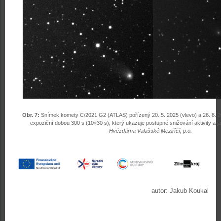
Obr. 7:
Snímek komety C/2021 G2 (ATLAS) pořízený 20. 5. 2025 (vlevo) a 26. 8. 2
expoziční dobou 300 s (10×30 s), který ukazuje postupné snižování aktivity a j
Hvězdárna Valašské Meziříčí, p.o.
autor: Jakub Koukal