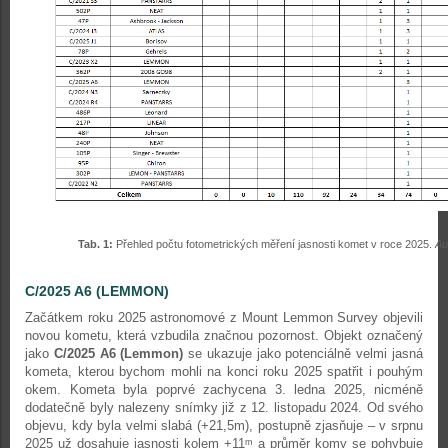
Tab. 1:
Přehled počtu fotometrických měření jasnosti komet v roce 2025.
Au
C/2025 A6 (LEMMON)
Začátkem roku 2025 astronomové z Mount Lemmon Survey objevili
novou kometu, která vzbudila značnou pozornost. Objekt označený
jako
C/2025 A6 (Lemmon)
se ukazuje jako potenciálně velmi jasná
kometa, kterou bychom mohli na konci roku 2025 spatřit i pouhým
okem. Kometa byla poprvé zachycena 3. ledna 2025, nicméně
dodatečně byly nalezeny snímky již z 12. listopadu 2024. Od svého
objevu, kdy byla velmi slabá (+21,5m), postupně zjasňuje – v srpnu
2025 už dosahuje jasnosti kolem +11
a průměr komy se pohybuje
m