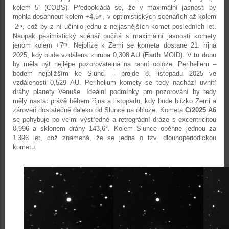
kolem 5´ (COBS). Předpokládá se, že v maximální jasnosti by
mohla dosáhnout kolem +4,5
, v optimistických scénářích až kolem
m
-2
, což by z ní učinilo jednu z nejjasnějších komet posledních let.
m
Naopak pesimistický scénář počítá s maximální jasností komety
jenom kolem +7
. Nejblíže k Zemi se kometa dostane 21. října
m
2025, kdy bude vzdálena zhruba 0,308 AU (Earth MOID). V tu dobu
by měla být nejlépe pozorovatelná na ranní obloze. Periheliem –
bodem nejbližším ke Slunci – projde 8. listopadu 2025 ve
vzdálenosti 0,529 AU. Perihelium komety se tedy nachází uvnitř
dráhy planety Venuše. Ideální podmínky pro pozorování by tedy
měly nastat právě během října a listopadu, kdy bude blízko Zemi a
zároveň dostatečně daleko od Slunce na obloze. Kometa
C/2025 A6
se pohybuje po velmi výstředné a retrográdní dráze s excentricitou
0,996 a sklonem dráhy 143,6°. Kolem Slunce oběhne jednou za
1 396 let, což znamená, že se jedná o tzv. dlouhoperiodickou
kometu.