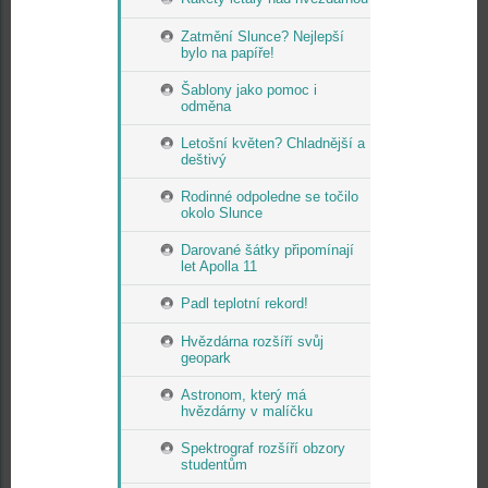
Zatmění Slunce? Nejlepší
bylo na papíře!
Šablony jako pomoc i
odměna
Letošní květen? Chladnější a
deštivý
Rodinné odpoledne se točilo
okolo Slunce
Darované šátky připomínají
let Apolla 11
Padl teplotní rekord!
Hvězdárna rozšíří svůj
geopark
Astronom, který má
hvězdárny v malíčku
Spektrograf rozšíří obzory
studentům