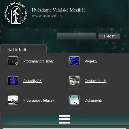
Hvězdárna Valašské Meziříčí
www.astrovm.cz
Programy pro školy
Projekty
Aktuality AK
Cestovní ruch
Programový letáček
Dokumenty