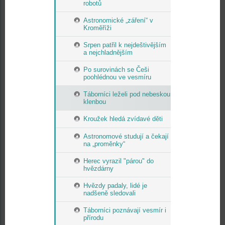
robotů
Astronomické „záření“ v
Kroměříži
Srpen patřil k nejdeštivějším
a nejchladnějším
Po surovinách se Češi
poohlédnou ve vesmíru
Táborníci leželi pod nebeskou
klenbou
Kroužek hledá zvídavé děti
Astronomové studují a čekají
na „proměnky“
Herec vyrazil "párou" do
hvězdárny
Hvězdy padaly, lidé je
nadšeně sledovali
Táborníci poznávají vesmír i
přírodu