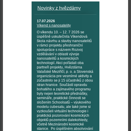
Novinky z hvězdárny
17.07.2026
Víkend s nanosatelity
O víkendu 10. – 12. 7 2026 se
úspěšně uskutečnila Víkendová
škola návrhu a stavby nanosatelitů
v rámci projektu přeshraniční
spolupráce s názvem Rozvoj
vzdělávání v oblasti vývoje
nanosatelitů a kosmických
technologií. Akci pořádali oba
partneři projektu, Hvězdárna
Valašské Meziříčí, p. o. a Slovenská
organizácia pre vesmírné aktivity a
zúčastnilo se ji 15 účastníků z obou
stran hranice. Součástí opravdu
bohatého a zajímavého programu
byly nejen teoretické přednášky,
semináře, praktické činnosti se
složením Schoolsatů – výukového
modelu cubesatu, ale také jsme si
vyzkoušeli virtuální technologie i
praktická pozorování kosmických
objektů pozemními dalekohledy,
včetně Mezinárodní kosmické
stanice. Po úspěšném absolvování