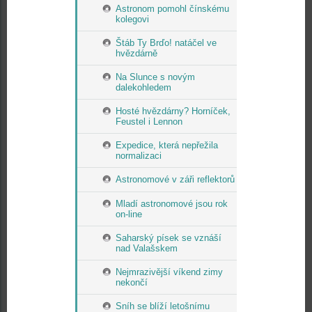
Astronom pomohl čínskému
kolegovi
Štáb Ty Brďo! natáčel ve
hvězdárně
Na Slunce s novým
dalekohledem
Hosté hvězdárny? Horníček,
Feustel i Lennon
Expedice, která nepřežila
normalizaci
Astronomové v záři reflektorů
Mladí astronomové jsou rok
on-line
Saharský písek se vznáší
nad Valašskem
Nejmrazivější víkend zimy
nekončí
Sníh se blíží letošnímu