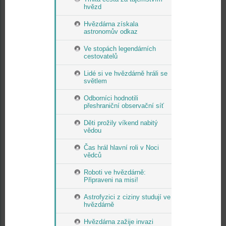
hvězd
Hvězdárna získala
astronomův odkaz
Ve stopách legendárních
cestovatelů
Lidé si ve hvězdárně hráli se
světlem
Odborníci hodnotili
přeshraniční observační síť
Děti prožily víkend nabitý
vědou
Čas hrál hlavní roli v Noci
vědců
Roboti ve hvězdárně:
Připraveni na misi!
Astrofyzici z ciziny studují ve
hvězdárně
Hvězdárna zažije invazi