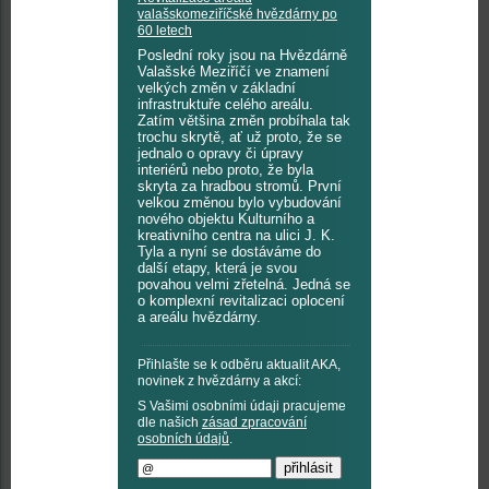
valašskomeziříčské hvězdárny po
60 letech
Poslední roky jsou na Hvězdárně
Valašské Meziříčí ve znamení
velkých změn v základní
infrastruktuře celého areálu.
Zatím většina změn probíhala tak
trochu skrytě, ať už proto, že se
jednalo o opravy či úpravy
interiérů nebo proto, že byla
skryta za hradbou stromů. První
velkou změnou bylo vybudování
nového objektu Kulturního a
kreativního centra na ulici J. K.
Tyla a nyní se dostáváme do
další etapy, která je svou
povahou velmi zřetelná. Jedná se
o komplexní revitalizaci oplocení
a areálu hvězdárny.
Přihlašte se k odběru aktualit AKA,
novinek z hvězdárny a akcí:
S Vašimi osobními údaji pracujeme
dle našich
zásad zpracování
osobních údajů
.