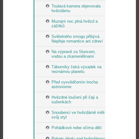
Toulavá kamera objevovala
hvězdárnu
Muzejní noc plná hvězd a
zážitků
Světelného smogu přibývá.
Nepřeje romantice ani zdraví
Na výpravě za Sluncem,
vodou a zkamenělinami
Táborníky čeká výsadek na
neznámou planetu
Před vysvědčením trocha
astronomie
Hvězdné loučení při čaji a
sušenkách
Snoubenci ve hvězdárně měli
svůj styl
Pohádkové nebe očima dětí
Rakety létaly nad hvězdárnou