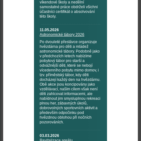
víkendové školy a nedělní
samostatné práce obdrželi všichni
účastníci certifikát o absolvování
této školy.
11.05.2026
Astronomické tábory 2026
Po dvouleté přestávce organizuje
hvězdárna pro děti a mládež
astronomické tábory. Podobně jako
v předchozích letech nabízíme
pobytový tábor pro starší a
odvážnější děti, které se nebojí
vícedenního pobytu mimo domov, i
tzv. příměstský tábor, kdy děti
docházejí každý den na hvězdárnu.
Obě akce jsou koncipovány jako
vzdělávací, naším cílem však není
děti zahlcovat informacemi, ale
nabídnout jim smysluplnou rekreaci
plnou her, zábavných úkolů,
dobrovolných sportovních aktivit a
především odpočinku pod
hvězdnou oblohou při nočních
pozorováních.
03.03.2026
Revitalizace areálu