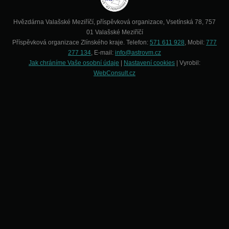
Hvězdárna Valašské Meziříčí, příspěvková organizace, Vsetínská 78, 757
01 Valašské Meziříčí
Příspěvková organizace Zlínského kraje. Telefon:
571 611 928
, Mobil:
777
277 134
, E-mail:
info@astrovm.cz
Jak chráníme Vaše osobní údaje
|
Nastavení cookies
| Vyrobil:
WebConsult.cz