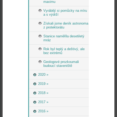
maximu
Vyrábějí si pomůcky na míru
a s výdrží
Získali jsme deník astronoma
z protektorátu
Stanice naměřila desetiletý
mráz
Rok byl teplý a deštivý, ale
bez extrémů
Geologové prozkoumali
budoucí staveniště
2020 »
2019 »
2018 »
2017 »
2016 »