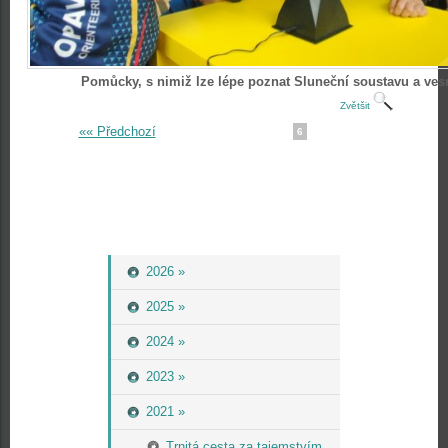
Pomůcky, s nimiž lze lépe poznat Sluneční soustavu a ves
Zvětšit
«« Předchozí
6
2026 »
2025 »
2024 »
2023 »
2021 »
Trnitá cesta za tajemstvím