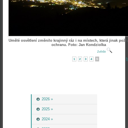
Umělé osvětlení změnilo krajinný ráz i na místech, která jinak požív
ochranu. Foto: Jan Kondziolka
Zvětšit
N
1
2
3
4
5
2026 »
2025 »
2024 »