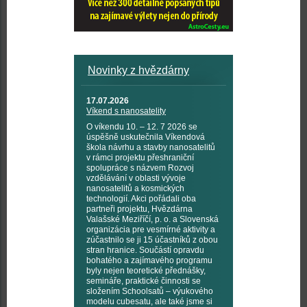
Novinky z hvězdárny
17.07.2026
Víkend s nanosatelity
O víkendu 10. – 12. 7 2026 se
úspěšně uskutečnila Víkendová
škola návrhu a stavby nanosatelitů
v rámci projektu přeshraniční
spolupráce s názvem Rozvoj
vzdělávání v oblasti vývoje
nanosatelitů a kosmických
technologií. Akci pořádali oba
partneři projektu, Hvězdárna
Valašské Meziříčí, p. o. a Slovenská
organizácia pre vesmírné aktivity a
zúčastnilo se ji 15 účastníků z obou
stran hranice. Součástí opravdu
bohatého a zajímavého programu
byly nejen teoretické přednášky,
semináře, praktické činnosti se
složením Schoolsatů – výukového
modelu cubesatu, ale také jsme si