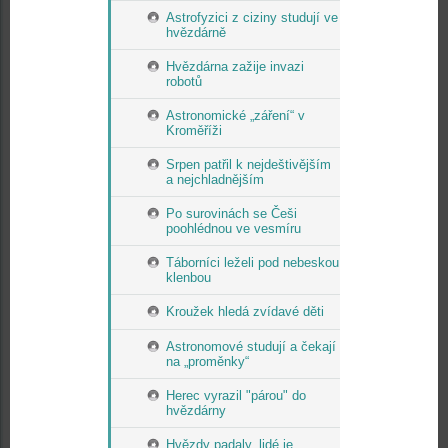
Astrofyzici z ciziny studují ve
hvězdárně
Hvězdárna zažije invazi
robotů
Astronomické „záření“ v
Kroměříži
Srpen patřil k nejdeštivějším
a nejchladnějším
Po surovinách se Češi
poohlédnou ve vesmíru
Táborníci leželi pod nebeskou
klenbou
Kroužek hledá zvídavé děti
Astronomové studují a čekají
na „proměnky“
Herec vyrazil "párou" do
hvězdárny
Hvězdy padaly, lidé je