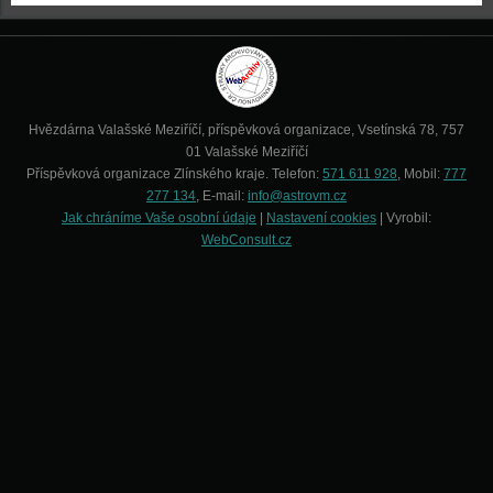
Hvězdárna Valašské Meziříčí, příspěvková organizace, Vsetínská 78, 757
01 Valašské Meziříčí
Příspěvková organizace Zlínského kraje. Telefon:
571 611 928
, Mobil:
777
277 134
, E-mail:
info@astrovm.cz
Jak chráníme Vaše osobní údaje
|
Nastavení cookies
| Vyrobil:
WebConsult.cz