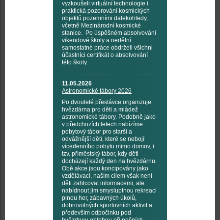
vyzkoušeli virtuální technologie i
praktická pozorování kosmických
objektů pozemními dalekohledy,
včetně Mezinárodní kosmické
stanice. Po úspěšném absolvování
víkendové školy a nedělní
samostatné práce obdrželi všichni
účastníci certifikát o absolvování
této školy.
11.05.2026
Astronomické tábory 2026
Po dvouleté přestávce organizuje
hvězdárna pro děti a mládež
astronomické tábory. Podobně jako
v předchozích letech nabízíme
pobytový tábor pro starší a
odvážnější děti, které se nebojí
vícedenního pobytu mimo domov, i
tzv. příměstský tábor, kdy děti
docházejí každý den na hvězdárnu.
Obě akce jsou koncipovány jako
vzdělávací, naším cílem však není
děti zahlcovat informacemi, ale
nabídnout jim smysluplnou rekreaci
plnou her, zábavných úkolů,
dobrovolných sportovních aktivit a
především odpočinku pod