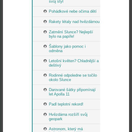
svůj styl
Pohádkové nebe očima dětí
Rakety létaly nad hvězdárnou
Zatmění Slunce? Nejlepší
bylo na papíře!
Šablony jako pomoc i
odměna
Letošní květen? Chladnější a
deštivý
Rodinné odpoledne se točilo
okolo Slunce
Darované šátky připomínají
let Apolla 11
Padl teplotní rekord!
Hvězdárna rozšíří svůj
geopark
Astronom, který má