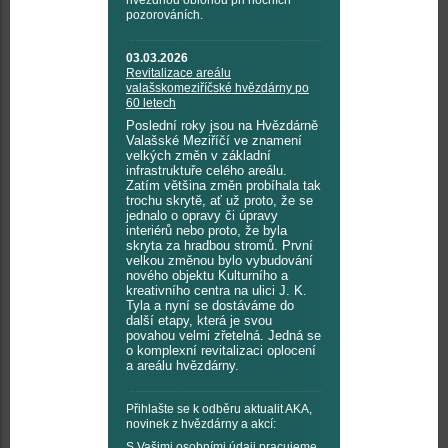
hvězdnou oblohou při nočních
pozorováních.
03.03.2026
Revitalizace areálu
valašskomeziříčské hvězdárny po
60 letech
Poslední roky jsou na Hvězdárně
Valašské Meziříčí ve znamení
velkých změn v základní
infrastruktuře celého areálu.
Zatím většina změn probíhala tak
trochu skrytě, ať už proto, že se
jednalo o opravy či úpravy
interiérů nebo proto, že byla
skryta za hradbou stromů. První
velkou změnou bylo vybudování
nového objektu Kulturního a
kreativního centra na ulici J. K.
Tyla a nyní se dostáváme do
další etapy, která je svou
povahou velmi zřetelná. Jedná se
o komplexní revitalizaci oplocení
a areálu hvězdárny.
Přihlašte se k odběru aktualit AKA,
novinek z hvězdárny a akcí:
S Vašimi osobními údaji pracujeme