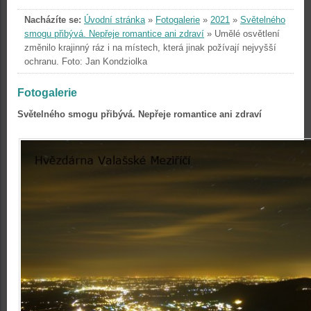
Nacházíte se:
Úvodní stránka
»
Fotogalerie
»
2021
»
Světelného
smogu přibývá. Nepřeje romantice ani zdraví
»
Umělé osvětlení
změnilo krajinný ráz i na místech, která jinak požívají nejvyšší
ochranu. Foto: Jan Kondziolka
Fotogalerie
Světelného smogu přibývá. Nepřeje romantice ani zdraví