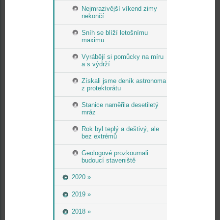
Nejmrazivější víkend zimy
nekončí
Sníh se blíží letošnímu
maximu
Vyrábějí si pomůcky na míru
a s výdrží
Získali jsme deník astronoma
z protektorátu
Stanice naměřila desetiletý
mráz
Rok byl teplý a deštivý, ale
bez extrémů
Geologové prozkoumali
budoucí staveniště
2020 »
2019 »
2018 »