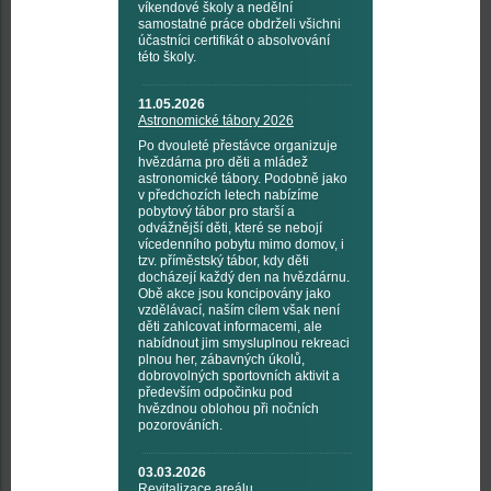
víkendové školy a nedělní
samostatné práce obdrželi všichni
účastníci certifikát o absolvování
této školy.
11.05.2026
Astronomické tábory 2026
Po dvouleté přestávce organizuje
hvězdárna pro děti a mládež
astronomické tábory. Podobně jako
v předchozích letech nabízíme
pobytový tábor pro starší a
odvážnější děti, které se nebojí
vícedenního pobytu mimo domov, i
tzv. příměstský tábor, kdy děti
docházejí každý den na hvězdárnu.
Obě akce jsou koncipovány jako
vzdělávací, naším cílem však není
děti zahlcovat informacemi, ale
nabídnout jim smysluplnou rekreaci
plnou her, zábavných úkolů,
dobrovolných sportovních aktivit a
především odpočinku pod
hvězdnou oblohou při nočních
pozorováních.
03.03.2026
Revitalizace areálu