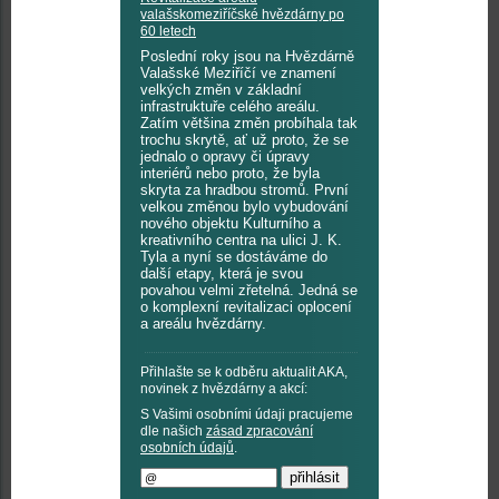
valašskomeziříčské hvězdárny po
60 letech
Poslední roky jsou na Hvězdárně
Valašské Meziříčí ve znamení
velkých změn v základní
infrastruktuře celého areálu.
Zatím většina změn probíhala tak
trochu skrytě, ať už proto, že se
jednalo o opravy či úpravy
interiérů nebo proto, že byla
skryta za hradbou stromů. První
velkou změnou bylo vybudování
nového objektu Kulturního a
kreativního centra na ulici J. K.
Tyla a nyní se dostáváme do
další etapy, která je svou
povahou velmi zřetelná. Jedná se
o komplexní revitalizaci oplocení
a areálu hvězdárny.
Přihlašte se k odběru aktualit AKA,
novinek z hvězdárny a akcí:
S Vašimi osobními údaji pracujeme
dle našich
zásad zpracování
osobních údajů
.