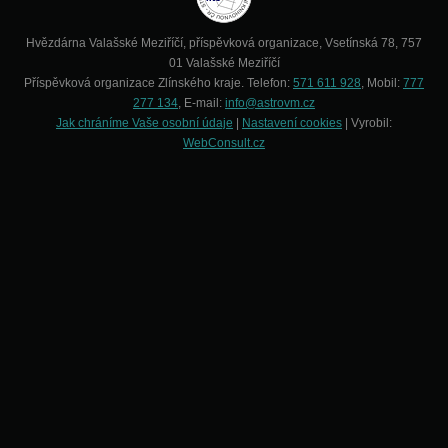
Hvězdárna Valašské Meziříčí, příspěvková organizace, Vsetínská 78, 757
01 Valašské Meziříčí
Příspěvková organizace Zlínského kraje. Telefon:
571 611 928
, Mobil:
777
277 134
, E-mail:
info@astrovm.cz
Jak chráníme Vaše osobní údaje
|
Nastavení cookies
| Vyrobil:
WebConsult.cz