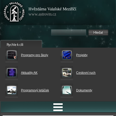
Hvězdárna Valašské Meziříčí
www.astrovm.cz
Programy pro školy
Projekty
Aktuality AK
Cestovní ruch
Programový letáček
Dokumenty