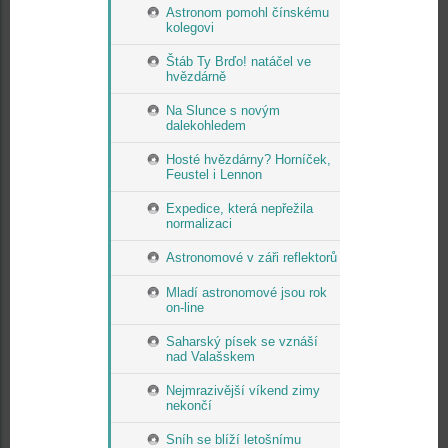
Astronom pomohl čínskému
kolegovi
Štáb Ty Brďo! natáčel ve
hvězdárně
Na Slunce s novým
dalekohledem
Hosté hvězdárny? Horníček,
Feustel i Lennon
Expedice, která nepřežila
normalizaci
Astronomové v záři reflektorů
Mladí astronomové jsou rok
on-line
Saharský písek se vznáší
nad Valašskem
Nejmrazivější víkend zimy
nekončí
Sníh se blíží letošnímu