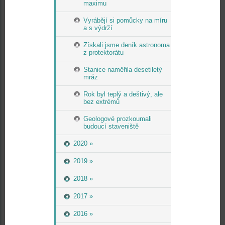
maximu
Vyrábějí si pomůcky na míru
a s výdrží
Získali jsme deník astronoma
z protektorátu
Stanice naměřila desetiletý
mráz
Rok byl teplý a deštivý, ale
bez extrémů
Geologové prozkoumali
budoucí staveniště
2020 »
2019 »
2018 »
2017 »
2016 »