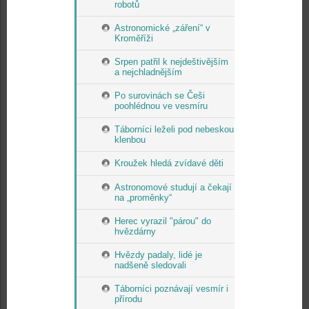
robotů
Astronomické „záření“ v
Kroměříži
Srpen patřil k nejdeštivějším
a nejchladnějším
Po surovinách se Češi
poohlédnou ve vesmíru
Táborníci leželi pod nebeskou
klenbou
Kroužek hledá zvídavé děti
Astronomové studují a čekají
na „proměnky“
Herec vyrazil "párou" do
hvězdárny
Hvězdy padaly, lidé je
nadšeně sledovali
Táborníci poznávají vesmír i
přírodu