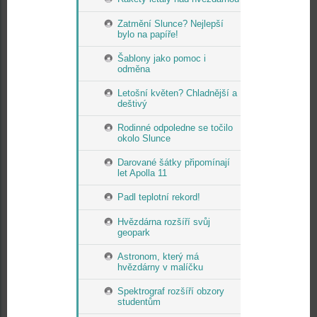
Zatmění Slunce? Nejlepší
bylo na papíře!
Šablony jako pomoc i
odměna
Letošní květen? Chladnější a
deštivý
Rodinné odpoledne se točilo
okolo Slunce
Darované šátky připomínají
let Apolla 11
Padl teplotní rekord!
Hvězdárna rozšíří svůj
geopark
Astronom, který má
hvězdárny v malíčku
Spektrograf rozšíří obzory
studentům