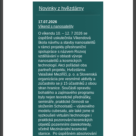
Novinky z hvězdárny
17.07.2026
Víkend s nanosatelity
O víkendu 10. – 12. 7 2026 se
úspěšně uskutečnila Víkendová
škola návrhu a stavby nanosatelitů
v rámci projektu přeshraniční
spolupráce s názvem Rozvoj
vzdělávání v oblasti vývoje
nanosatelitů a kosmických
technologií. Akci pořádali oba
partneři projektu, Hvězdárna
Valašské Meziříčí, p. o. a Slovenská
organizácia pre vesmírné aktivity a
zúčastnilo se ji 15 účastníků z obou
stran hranice. Součástí opravdu
bohatého a zajímavého programu
byly nejen teoretické přednášky,
semináře, praktické činnosti se
složením Schoolsatů – výukového
modelu cubesatu, ale také jsme si
vyzkoušeli virtuální technologie i
praktická pozorování kosmických
objektů pozemními dalekohledy,
včetně Mezinárodní kosmické
stanice. Po úspěšném absolvování