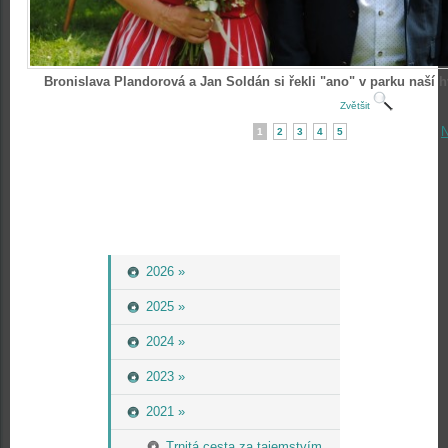
Bronislava Plandorová a Jan Soldán si řekli "ano" v parku naší 
Zvětšit
N
1
2
3
4
5
2026 »
2025 »
2024 »
2023 »
2021 »
Trnitá cesta za tajemstvím