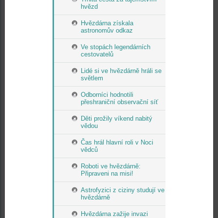
hvězd
Hvězdárna získala
astronomův odkaz
Ve stopách legendárních
cestovatelů
Lidé si ve hvězdárně hráli se
světlem
Odborníci hodnotili
přeshraniční observační síť
Děti prožily víkend nabitý
vědou
Čas hrál hlavní roli v Noci
vědců
Roboti ve hvězdárně:
Připraveni na misi!
Astrofyzici z ciziny studují ve
hvězdárně
Hvězdárna zažije invazi