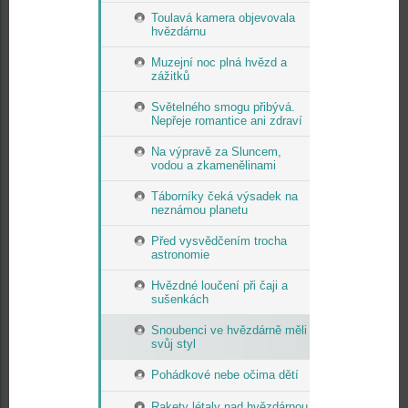
Toulavá kamera objevovala
hvězdárnu
Muzejní noc plná hvězd a
zážitků
Světelného smogu přibývá.
Nepřeje romantice ani zdraví
Na výpravě za Sluncem,
vodou a zkamenělinami
Táborníky čeká výsadek na
neznámou planetu
Před vysvědčením trocha
astronomie
Hvězdné loučení při čaji a
sušenkách
Snoubenci ve hvězdárně měli
svůj styl
Pohádkové nebe očima dětí
Rakety létaly nad hvězdárnou