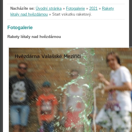
Nacházíte se:
Úvodní stránka
»
Fotogalerie
»
2021
»
Rakety
létaly nad hvězdárnou
»
Start vskutku raketový.
Fotogalerie
Rakety létaly nad hvězdárnou