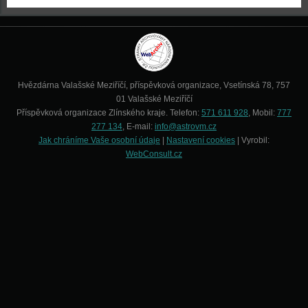
Hvězdárna Valašské Meziříčí, příspěvková organizace, Vsetínská 78, 757
01 Valašské Meziříčí
Příspěvková organizace Zlínského kraje. Telefon:
571 611 928
, Mobil:
777
277 134
, E-mail:
info@astrovm.cz
Jak chráníme Vaše osobní údaje
|
Nastavení cookies
| Vyrobil:
WebConsult.cz