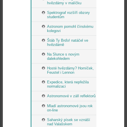
hvězdárny v malíčku
Spektrograf rozšíří obzory
studentům
Astronom pomohl čínskému
kolegovi
Štáb Ty Brďo! natáčel ve
hvězdárně
Na Slunce s novým
dalekohledem
Hosté hvězdárny? Horníček,
Feustel i Lennon
Expedice, která nepřežila
normalizaci
Astronomové v záři reflektorů
Mladí astronomové jsou rok
on-line
Saharský písek se vznáší
nad Valašskem