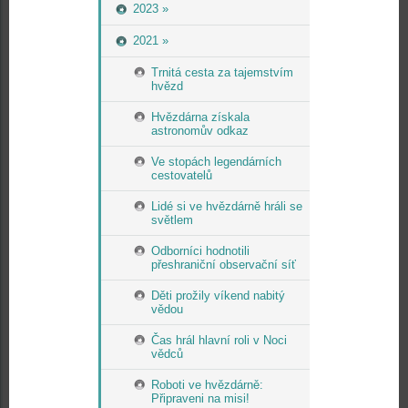
2023 »
2021 »
Trnitá cesta za tajemstvím
hvězd
Hvězdárna získala
astronomův odkaz
Ve stopách legendárních
cestovatelů
Lidé si ve hvězdárně hráli se
světlem
Odborníci hodnotili
přeshraniční observační síť
Děti prožily víkend nabitý
vědou
Čas hrál hlavní roli v Noci
vědců
Roboti ve hvězdárně:
Připraveni na misi!