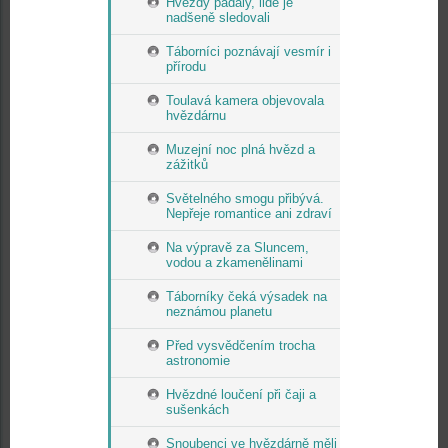
Hvězdy padaly, lidé je
nadšeně sledovali
Táborníci poznávají vesmír i
přírodu
Toulavá kamera objevovala
hvězdárnu
Muzejní noc plná hvězd a
zážitků
Světelného smogu přibývá.
Nepřeje romantice ani zdraví
Na výpravě za Sluncem,
vodou a zkamenělinami
Táborníky čeká výsadek na
neznámou planetu
Před vysvědčením trocha
astronomie
Hvězdné loučení při čaji a
sušenkách
Snoubenci ve hvězdárně měli