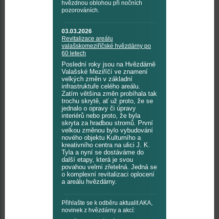
hvězdnou oblohou při nočních
pozorováních.
03.03.2026
Revitalizace areálu
valašskomeziříčské hvězdárny po
60 letech
Poslední roky jsou na Hvězdárně
Valašské Meziříčí ve znamení
velkých změn v základní
infrastruktuře celého areálu.
Zatím většina změn probíhala tak
trochu skrytě, ať už proto, že se
jednalo o opravy či úpravy
interiérů nebo proto, že byla
skryta za hradbou stromů. První
velkou změnou bylo vybudování
nového objektu Kulturního a
kreativního centra na ulici J. K.
Tyla a nyní se dostáváme do
další etapy, která je svou
povahou velmi zřetelná. Jedná se
o komplexní revitalizaci oplocení
a areálu hvězdárny.
Přihlašte se k odběru aktualit AKA,
novinek z hvězdárny a akcí: