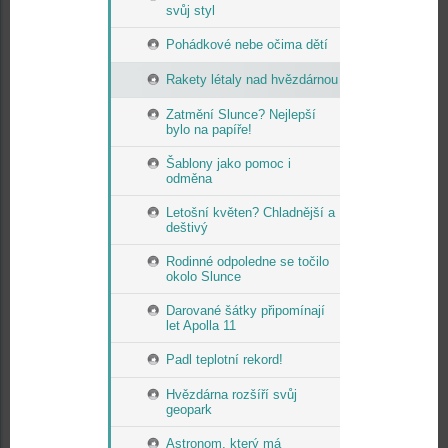
svůj styl
Pohádkové nebe očima dětí
Rakety létaly nad hvězdárnou
Zatmění Slunce? Nejlepší
bylo na papíře!
Šablony jako pomoc i
odměna
Letošní květen? Chladnější a
deštivý
Rodinné odpoledne se točilo
okolo Slunce
Darované šátky připomínají
let Apolla 11
Padl teplotní rekord!
Hvězdárna rozšíří svůj
geopark
Astronom, který má