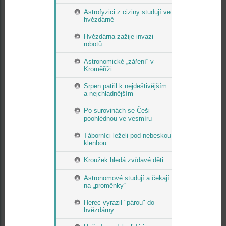
Astrofyzici z ciziny studují ve
hvězdárně
Hvězdárna zažije invazi
robotů
Astronomické „záření“ v
Kroměříži
Srpen patřil k nejdeštivějším
a nejchladnějším
Po surovinách se Češi
poohlédnou ve vesmíru
Táborníci leželi pod nebeskou
klenbou
Kroužek hledá zvídavé děti
Astronomové studují a čekají
na „proměnky“
Herec vyrazil "párou" do
hvězdárny