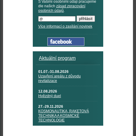
S Vašimi osobními údaji pracujeme
dle našich
zásad zpracování
osobních údajů
.
Více informací o zasílání novinek
Aktuální program
01.07.-31.08.2026
Uzavření areálu z důvodu
revitalizace
12.08.2026
Hvězdný duel
27.-29.11.2026
KOSMONAUTIKA, RAKETOVÁ
TECHNIKA A KOSMICKÉ
TECHNOLOGIE