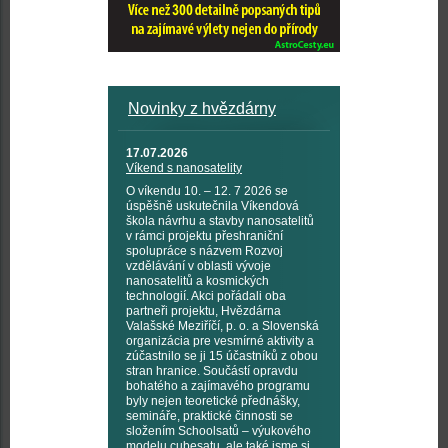
Novinky z hvězdárny
17.07.2026
Víkend s nanosatelity
O víkendu 10. – 12. 7 2026 se
úspěšně uskutečnila Víkendová
škola návrhu a stavby nanosatelitů
v rámci projektu přeshraniční
spolupráce s názvem Rozvoj
vzdělávání v oblasti vývoje
nanosatelitů a kosmických
technologií. Akci pořádali oba
partneři projektu, Hvězdárna
Valašské Meziříčí, p. o. a Slovenská
organizácia pre vesmírné aktivity a
zúčastnilo se ji 15 účastníků z obou
stran hranice. Součástí opravdu
bohatého a zajímavého programu
byly nejen teoretické přednášky,
semináře, praktické činnosti se
složením Schoolsatů – výukového
modelu cubesatu, ale také jsme si