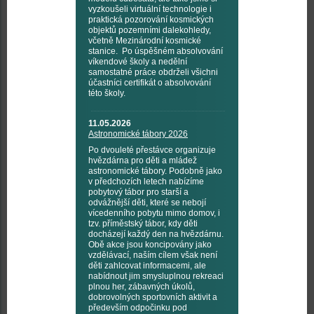
vyzkoušeli virtuální technologie i
praktická pozorování kosmických
objektů pozemními dalekohledy,
včetně Mezinárodní kosmické
stanice. Po úspěšném absolvování
víkendové školy a nedělní
samostatné práce obdrželi všichni
účastníci certifikát o absolvování
této školy.
11.05.2026
Astronomické tábory 2026
Po dvouleté přestávce organizuje
hvězdárna pro děti a mládež
astronomické tábory. Podobně jako
v předchozích letech nabízíme
pobytový tábor pro starší a
odvážnější děti, které se nebojí
vícedenního pobytu mimo domov, i
tzv. příměstský tábor, kdy děti
docházejí každý den na hvězdárnu.
Obě akce jsou koncipovány jako
vzdělávací, naším cílem však není
děti zahlcovat informacemi, ale
nabídnout jim smysluplnou rekreaci
plnou her, zábavných úkolů,
dobrovolných sportovních aktivit a
především odpočinku pod