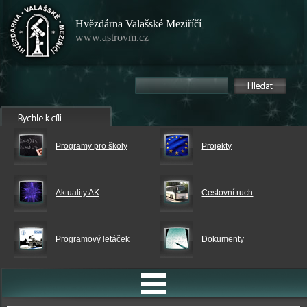
Hvězdárna Valašské Meziříčí
www.astrovm.cz
Programy pro školy
Projekty
Aktuality AK
Cestovní ruch
Programový letáček
Dokumenty