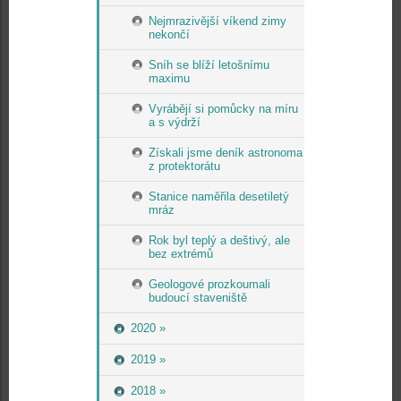
Nejmrazivější víkend zimy
nekončí
Sníh se blíží letošnímu
maximu
Vyrábějí si pomůcky na míru
a s výdrží
Získali jsme deník astronoma
z protektorátu
Stanice naměřila desetiletý
mráz
Rok byl teplý a deštivý, ale
bez extrémů
Geologové prozkoumali
budoucí staveniště
2020 »
2019 »
2018 »