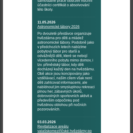
samostatné práce obdrželi všichni
účastníci certifikát o absolvování
této školy.
11.05.2026
Astronomické tábory 2026
Po dvouleté přestávce organizuje
hvězdárna pro děti a mládež
astronomické tábory. Podobně jako
v předchozích letech nabízíme
pobytový tábor pro starší a
odvážnější děti, které se nebojí
vícedenního pobytu mimo domov, i
tzv. příměstský tábor, kdy děti
docházejí každý den na hvězdárnu.
Obě akce jsou koncipovány jako
vzdělávací, naším cílem však není
děti zahlcovat informacemi, ale
nabídnout jim smysluplnou rekreaci
plnou her, zábavných úkolů,
dobrovolných sportovních aktivit a
především odpočinku pod
hvězdnou oblohou při nočních
pozorováních.
03.03.2026
Revitalizace areálu
valašskomeziříčské hvězdárny po