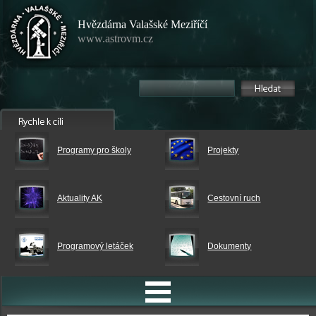
Hvězdárna Valašské Meziříčí
www.astrovm.cz
Programy pro školy
Projekty
Aktuality AK
Cestovní ruch
Programový letáček
Dokumenty