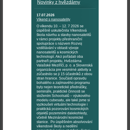
Novinky z hvězdárny
17.07.2026
Víkend s nanosatelity
O víkendu 10. – 12. 7 2026 se
úspěšně uskutečnila Víkendová
škola návrhu a stavby nanosatelitů
v rámci projektu přeshraniční
spolupráce s názvem Rozvoj
vzdělávání v oblasti vývoje
nanosatelitů a kosmických
technologií. Akci pořádali oba
partneři projektu, Hvězdárna
Valašské Meziříčí, p. o. a Slovenská
organizácia pre vesmírné aktivity a
zúčastnilo se ji 15 účastníků z obou
stran hranice. Součástí opravdu
bohatého a zajímavého programu
byly nejen teoretické přednášky,
semináře, praktické činnosti se
složením Schoolsatů – výukového
modelu cubesatu, ale také jsme si
vyzkoušeli virtuální technologie i
praktická pozorování kosmických
objektů pozemními dalekohledy,
včetně Mezinárodní kosmické
stanice. Po úspěšném absolvování
víkendové školy a nedělní