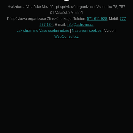
Hvězdárna Valašské Meziříčí, příspěvková organizace, Vsetínská 78, 757
01 Valašské Meziříčí
Příspěvková organizace Zlínského kraje. Telefon:
571 611 928
, Mobil:
777
277 134
, E-mail:
info@astrovm.cz
Jak chráníme Vaše osobní údaje
|
Nastavení cookies
| Vyrobil:
WebConsult.cz