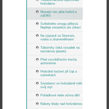
hvězdárnu
Muzejní noc plná hvězd a
zážitků
Světelného smogu přibývá.
Nepřeje romantice ani zdraví
Na výpravě za Sluncem,
vodou a zkamenělinami
Táborníky čeká výsadek na
neznámou planetu
Před vysvědčením trocha
astronomie
Hvězdné loučení při čaji a
sušenkách
Snoubenci ve hvězdárně měli
svůj styl
Pohádkové nebe očima dětí
Rakety létaly nad hvězdárnou