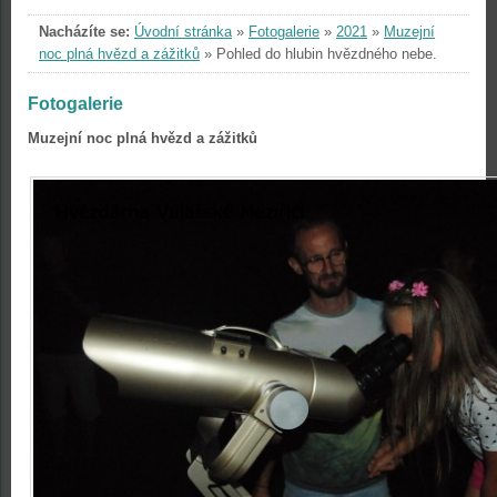
Nacházíte se:
Úvodní stránka
»
Fotogalerie
»
2021
»
Muzejní
noc plná hvězd a zážitků
»
Pohled do hlubin hvězdného nebe.
Fotogalerie
Muzejní noc plná hvězd a zážitků