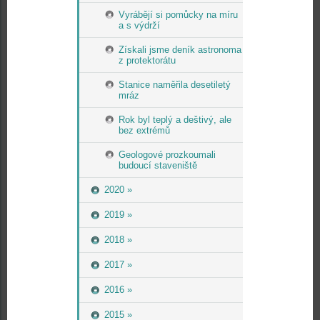
Vyrábějí si pomůcky na míru
a s výdrží
Získali jsme deník astronoma
z protektorátu
Stanice naměřila desetiletý
mráz
Rok byl teplý a deštivý, ale
bez extrémů
Geologové prozkoumali
budoucí staveniště
2020 »
2019 »
2018 »
2017 »
2016 »
2015 »