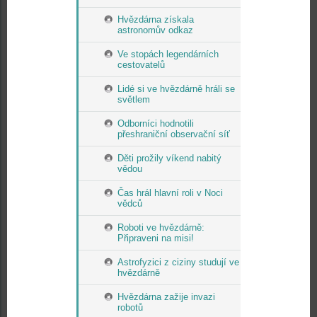
Hvězdárna získala
astronomův odkaz
Ve stopách legendárních
cestovatelů
Lidé si ve hvězdárně hráli se
světlem
Odborníci hodnotili
přeshraniční observační síť
Děti prožily víkend nabitý
vědou
Čas hrál hlavní roli v Noci
vědců
Roboti ve hvězdárně:
Připraveni na misi!
Astrofyzici z ciziny studují ve
hvězdárně
Hvězdárna zažije invazi
robotů