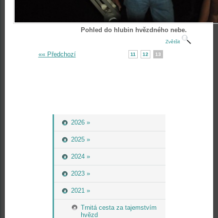
Pohled do hlubin hvězdného nebe.
Zvětšit
«« Předchozí
11
12
13
2026 »
2025 »
2024 »
2023 »
2021 »
Trnitá cesta za tajemstvím
hvězd