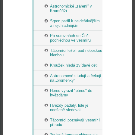
Astronomické „záření“ v
Kroměříži
Srpen patřil k nejdeštivějším
a nejchladnějším
Po surovinách se Češi
poohlédnou ve vesmíru
Táborníci leželi pod nebeskou
klenbou
Kroužek hledá zvídavé děti
Astronomové studují a čekají
na „proměnky“
Herec vyrazil "párou" do
hvězdárny
Hvězdy padaly, lidé je
nadšeně sledovali
Táborníci poznávají vesmír i
přírodu
Toulavá kamera objevovala