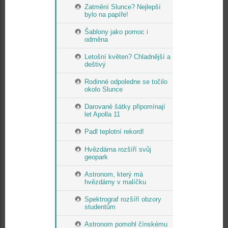
Zatmění Slunce? Nejlepší
bylo na papíře!
Šablony jako pomoc i
odměna
Letošní květen? Chladnější a
deštivý
Rodinné odpoledne se točilo
okolo Slunce
Darované šátky připomínají
let Apolla 11
Padl teplotní rekord!
Hvězdárna rozšíří svůj
geopark
Astronom, který má
hvězdárny v malíčku
Spektrograf rozšíří obzory
studentům
Astronom pomohl čínskému