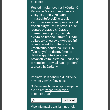
60 letech
Poslední roky jsou na Hvězdárně
Valašské Meziříčí ve znamení
velkých změn v základní
infrastruktuře celého areálu.
Zatím většina změn probíhala tak
trochu skrytě, ať už proto, že se
jednalo o opravy či úpravy
interiérů nebo proto, že byla
skryta za hradbou stromů. První
velkou změnou bylo vybudování
nového objektu Kulturního a
kreativního centra na ulici J. K.
Tyla a nyní se dostáváme do
další etapy, která je svou
povahou velmi zřetelná. Jedná se
o komplexní revitalizaci oplocení
a areálu hvězdárny.
Přihlašte se k odběru aktualit AKA,
novinek z hvězdárny a akcí:
S Vašimi osobními údaji pracujeme
dle našich
zásad zpracování
osobních údajů
.
Více informací o zasílání novinek