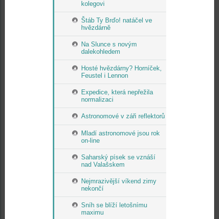
kolegovi
Štáb Ty Brďo! natáčel ve
hvězdárně
Na Slunce s novým
dalekohledem
Hosté hvězdárny? Horníček,
Feustel i Lennon
Expedice, která nepřežila
normalizaci
Astronomové v záři reflektorů
Mladí astronomové jsou rok
on-line
Saharský písek se vznáší
nad Valašskem
Nejmrazivější víkend zimy
nekončí
Sníh se blíží letošnímu
maximu