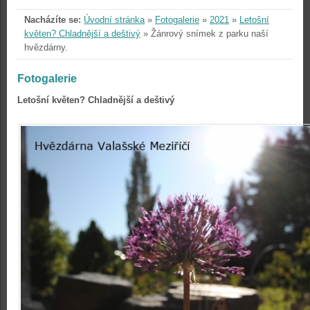
Nacházíte se:
Úvodní stránka
»
Fotogalerie
»
2021
»
Letošní
květen? Chladnější a deštivý
»
Žánrový snímek z parku naší
hvězdárny.
Fotogalerie
Letošní květen? Chladnější a deštivý