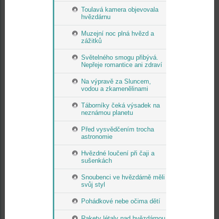
Toulavá kamera objevovala
hvězdárnu
Muzejní noc plná hvězd a
zážitků
Světelného smogu přibývá.
Nepřeje romantice ani zdraví
Na výpravě za Sluncem,
vodou a zkamenělinami
Táborníky čeká výsadek na
neznámou planetu
Před vysvědčením trocha
astronomie
Hvězdné loučení při čaji a
sušenkách
Snoubenci ve hvězdárně měli
svůj styl
Pohádkové nebe očima dětí
Rakety létaly nad hvězdárnou