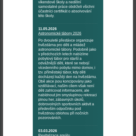
víkendové školy a nedělní
samostatné práce obdrželi všichni
účastníci certifikát o absolvování
této školy.
11.05.2026
Astronomické tábory 2026
Po dvouleté přestávce organizuje
hvězdárna pro děti a mládež
astronomické tábory. Podobně jako
v předchozích letech nabízíme
pobytový tábor pro starší a
odvážnější děti, které se nebojí
vícedenního pobytu mimo domov, i
tzv. příměstský tábor, kdy děti
docházejí každý den na hvězdárnu.
Obě akce jsou koncipovány jako
vzdělávací, naším cílem však není
děti zahlcovat informacemi, ale
nabídnout jim smysluplnou rekreaci
plnou her, zábavných úkolů,
dobrovolných sportovních aktivit a
především odpočinku pod
hvězdnou oblohou při nočních
pozorováních.
03.03.2026
Revitalizace areálu