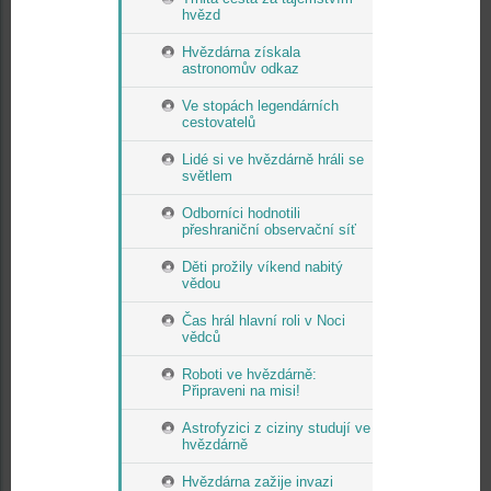
hvězd
Hvězdárna získala
astronomův odkaz
Ve stopách legendárních
cestovatelů
Lidé si ve hvězdárně hráli se
světlem
Odborníci hodnotili
přeshraniční observační síť
Děti prožily víkend nabitý
vědou
Čas hrál hlavní roli v Noci
vědců
Roboti ve hvězdárně:
Připraveni na misi!
Astrofyzici z ciziny studují ve
hvězdárně
Hvězdárna zažije invazi