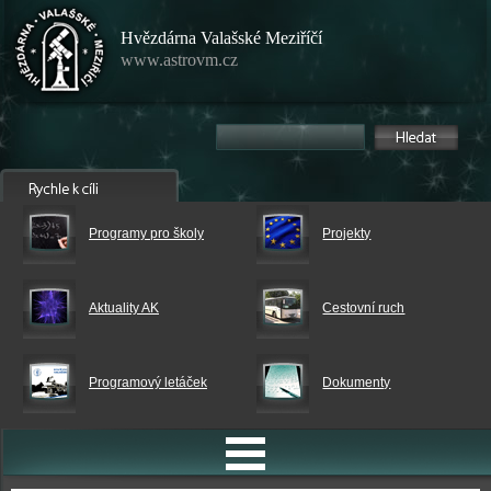
Hvězdárna Valašské Meziříčí
www.astrovm.cz
Programy pro školy
Projekty
Aktuality AK
Cestovní ruch
Programový letáček
Dokumenty