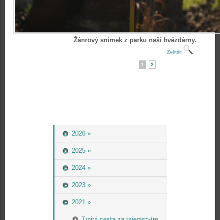
Žánrový snímek z parku naší hvězdárny.
Zvětšit
1
2
2026 »
2025 »
2024 »
2023 »
2021 »
Trnitá cesta za tajemstvím