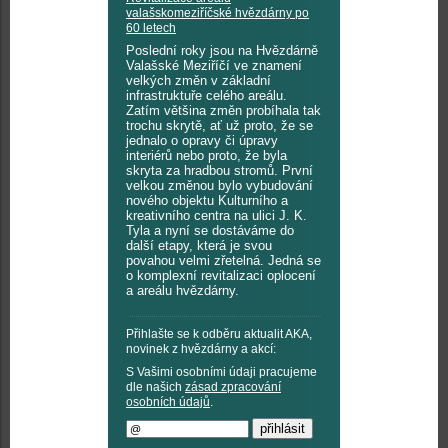
valašskomeziříčské hvězdárny po
60 letech
Poslední roky jsou na Hvězdárně
Valašské Meziříčí ve znamení
velkých změn v základní
infrastruktuře celého areálu.
Zatím většina změn probíhala tak
trochu skrytě, ať už proto, že se
jednalo o opravy či úpravy
interiérů nebo proto, že byla
skryta za hradbou stromů. První
velkou změnou bylo vybudování
nového objektu Kulturního a
kreativního centra na ulici J. K.
Tyla a nyní se dostáváme do
další etapy, která je svou
povahou velmi zřetelná. Jedná se
o komplexní revitalizaci oplocení
a areálu hvězdárny.
Přihlašte se k odběru aktualit AKA,
novinek z hvězdárny a akcí:
S Vašimi osobními údaji pracujeme
dle našich
zásad zpracování
osobních údajů
.