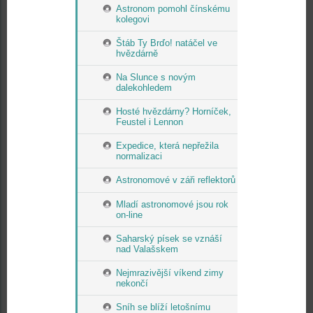
Astronom pomohl čínskému
kolegovi
Štáb Ty Brďo! natáčel ve
hvězdárně
Na Slunce s novým
dalekohledem
Hosté hvězdárny? Horníček,
Feustel i Lennon
Expedice, která nepřežila
normalizaci
Astronomové v záři reflektorů
Mladí astronomové jsou rok
on-line
Saharský písek se vznáší
nad Valašskem
Nejmrazivější víkend zimy
nekončí
Sníh se blíží letošnímu