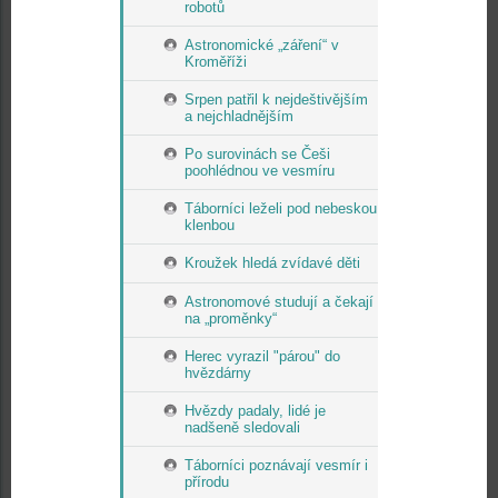
robotů
Astronomické „záření“ v
Kroměříži
Srpen patřil k nejdeštivějším
a nejchladnějším
Po surovinách se Češi
poohlédnou ve vesmíru
Táborníci leželi pod nebeskou
klenbou
Kroužek hledá zvídavé děti
Astronomové studují a čekají
na „proměnky“
Herec vyrazil "párou" do
hvězdárny
Hvězdy padaly, lidé je
nadšeně sledovali
Táborníci poznávají vesmír i
přírodu