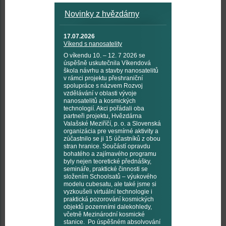
Novinky z hvězdárny
17.07.2026
Víkend s nanosatelity
O víkendu 10. – 12. 7 2026 se
úspěšně uskutečnila Víkendová
škola návrhu a stavby nanosatelitů
v rámci projektu přeshraniční
spolupráce s názvem Rozvoj
vzdělávání v oblasti vývoje
nanosatelitů a kosmických
technologií. Akci pořádali oba
partneři projektu, Hvězdárna
Valašské Meziříčí, p. o. a Slovenská
organizácia pre vesmírné aktivity a
zúčastnilo se ji 15 účastníků z obou
stran hranice. Součástí opravdu
bohatého a zajímavého programu
byly nejen teoretické přednášky,
semináře, praktické činnosti se
složením Schoolsatů – výukového
modelu cubesatu, ale také jsme si
vyzkoušeli virtuální technologie i
praktická pozorování kosmických
objektů pozemními dalekohledy,
včetně Mezinárodní kosmické
stanice. Po úspěšném absolvování