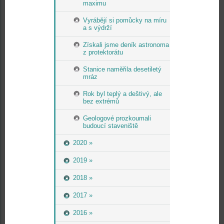
maximu
Vyrábějí si pomůcky na míru
a s výdrží
Získali jsme deník astronoma
z protektorátu
Stanice naměřila desetiletý
mráz
Rok byl teplý a deštivý, ale
bez extrémů
Geologové prozkoumali
budoucí staveniště
2020 »
2019 »
2018 »
2017 »
2016 »