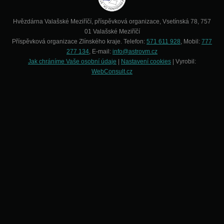
Hvězdárna Valašské Meziříčí, příspěvková organizace, Vsetínská 78, 757
01 Valašské Meziříčí
Příspěvková organizace Zlínského kraje. Telefon:
571 611 928
, Mobil:
777
277 134
, E-mail:
info@astrovm.cz
Jak chráníme Vaše osobní údaje
|
Nastavení cookies
| Vyrobil:
WebConsult.cz