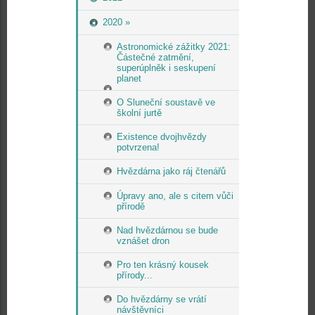
2020 »
Astronomické zážitky 2021:
Částečné zatmění,
superúplněk i seskupení
planet
O Sluneční soustavě ve
školní jurtě
Existence dvojhvězdy
potvrzena!
Hvězdárna jako ráj čtenářů
Úpravy ano, ale s citem vůči
přírodě
Nad hvězdárnou se bude
vznášet dron
Pro ten krásný kousek
přírody...
Do hvězdárny se vrátí
návštěvníci