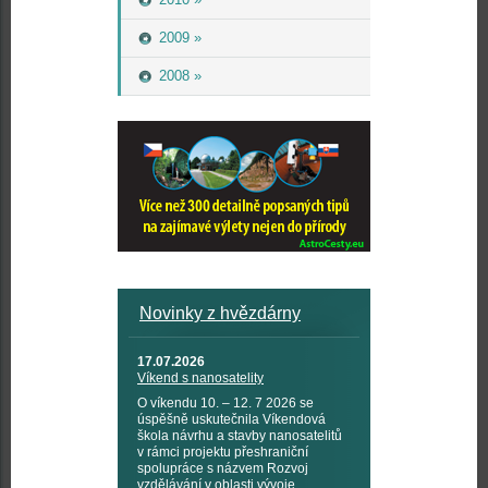
2009 »
2008 »
Novinky z hvězdárny
17.07.2026
Víkend s nanosatelity
O víkendu 10. – 12. 7 2026 se
úspěšně uskutečnila Víkendová
škola návrhu a stavby nanosatelitů
v rámci projektu přeshraniční
spolupráce s názvem Rozvoj
vzdělávání v oblasti vývoje