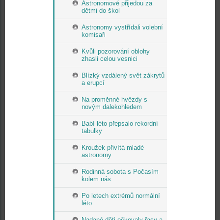
Astronomové přijedou za
dětmi do škol
Astronomy vystřídali volební
komisaři
Kvůli pozorování oblohy
zhasli celou vesnici
Blízký vzdálený svět zákrytů
a erupcí
Na proměnné hvězdy s
novým dalekohledem
Babí léto přepsalo rekordní
tabulky
Kroužek přivítá mladé
astronomy
Rodinná sobota s Počasím
kolem nás
Po letech extrémů normální
léto
Nadané děti očkovaly řasy a