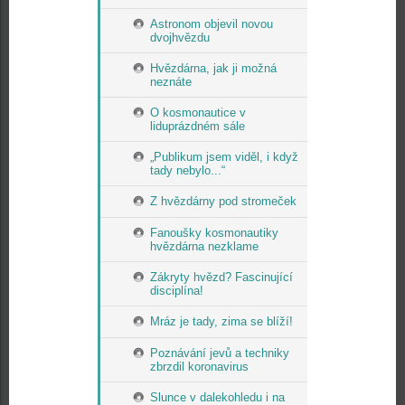
Astronom objevil novou
dvojhvězdu
Hvězdárna, jak ji možná
neznáte
O kosmonautice v
liduprázdném sále
„Publikum jsem viděl, i když
tady nebylo...“
Z hvězdárny pod stromeček
Fanoušky kosmonautiky
hvězdárna nezklame
Zákryty hvězd? Fascinující
disciplína!
Mráz je tady, zima se blíží!
Poznávání jevů a techniky
zbrzdil koronavirus
Slunce v dalekohledu i na