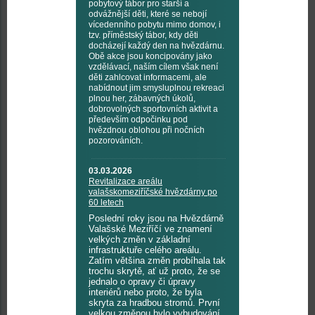
pobytový tábor pro starší a
odvážnější děti, které se nebojí
vícedenního pobytu mimo domov, i
tzv. příměstský tábor, kdy děti
docházejí každý den na hvězdárnu.
Obě akce jsou koncipovány jako
vzdělávací, naším cílem však není
děti zahlcovat informacemi, ale
nabídnout jim smysluplnou rekreaci
plnou her, zábavných úkolů,
dobrovolných sportovních aktivit a
především odpočinku pod
hvězdnou oblohou při nočních
pozorováních.
03.03.2026
Revitalizace areálu
valašskomeziříčské hvězdárny po
60 letech
Poslední roky jsou na Hvězdárně
Valašské Meziříčí ve znamení
velkých změn v základní
infrastruktuře celého areálu.
Zatím většina změn probíhala tak
trochu skrytě, ať už proto, že se
jednalo o opravy či úpravy
interiérů nebo proto, že byla
skryta za hradbou stromů. První
velkou změnou bylo vybudování