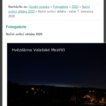
Nacházíte se:
Úvodní stránka
»
Fotogalerie
»
2020
»
Noční
svítící oblaka 2020
»
Noční svítící oblaka - večer 7. července
2020
Fotogalerie
Noční svítící oblaka 2020