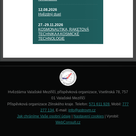
12.08.2026
Hvězdný duel
27.-29.11.2026
KOSMONAUTIKA, RAKETOVÁ
TECHNIKA A KOSMICKÉ
TECHNOLOGIE
Hvězdárna Valašské Meziříčí, příspěvková organizace, Vsetínská 78, 757
01 Valašské Meziříčí
Příspěvková organizace Zlínského kraje. Telefon:
571 611 928
, Mobil:
777
277 134
, E-mail:
info@astrovm.cz
Jak chráníme Vaše osobní údaje
|
Nastavení cookies
| Vyrobil:
WebConsult.cz