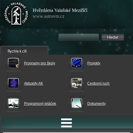
Hvězdárna Valašské Meziříčí
www.astrovm.cz
Programy pro školy
Projekty
Aktuality AK
Cestovní ruch
Programový letáček
Dokumenty