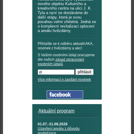
nového objektu Kulturního a
kreativního centra na ulici J. K.
Tyla a nyní se dostáváme do
další etapy, která je svou
povahou velmi zřetelná. Jedná se
o komplexní revitalizaci oplocení
a areálu hvězdárny.
Přihlašte se k odběru aktualit AKA,
novinek z hvězdárny a akcí:
S Vašimi osobními údaji pracujeme
dle našich
zásad zpracování
osobních údajů
.
Více informací o zasílání novinek
Aktuální program
01.07.-31.08.2026
Uzavření areálu z důvodu
revitalizace