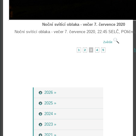
Noční svítící oblaka - večer 7. července 2020
Noční svítící oblaka - večer 7. července 2020, 22:45 SELČ, POličná
Zvětšit
N
1
2
3
4
5
2026 »
2025 »
2024 »
2023 »
2021 »