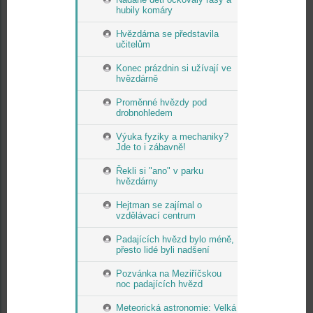
hubily komáry
Hvězdárna se představila
učitelům
Konec prázdnin si užívají ve
hvězdárně
Proměnné hvězdy pod
drobnohledem
Výuka fyziky a mechaniky?
Jde to i zábavně!
Řekli si "ano" v parku
hvězdárny
Hejtman se zajímal o
vzdělávací centrum
Padajících hvězd bylo méně,
přesto lidé byli nadšení
Pozvánka na Meziříčskou
noc padajících hvězd
Meteorická astronomie: Velká