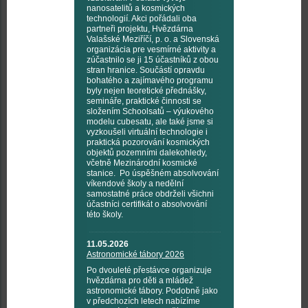
nanosatelitů a kosmických
technologií. Akci pořádali oba
partneři projektu, Hvězdárna
Valašské Meziříčí, p. o. a Slovenská
organizácia pre vesmírné aktivity a
zúčastnilo se ji 15 účastníků z obou
stran hranice. Součástí opravdu
bohatého a zajímavého programu
byly nejen teoretické přednášky,
semináře, praktické činnosti se
složením Schoolsatů – výukového
modelu cubesatu, ale také jsme si
vyzkoušeli virtuální technologie i
praktická pozorování kosmických
objektů pozemními dalekohledy,
včetně Mezinárodní kosmické
stanice. Po úspěšném absolvování
víkendové školy a nedělní
samostatné práce obdrželi všichni
účastníci certifikát o absolvování
této školy.
11.05.2026
Astronomické tábory 2026
Po dvouleté přestávce organizuje
hvězdárna pro děti a mládež
astronomické tábory. Podobně jako
v předchozích letech nabízíme